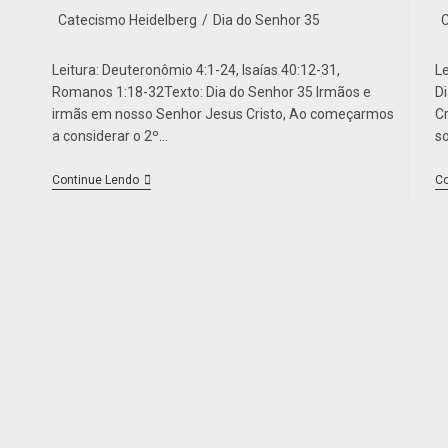
Catecismo Heidelberg
/
Dia do Senhor 35
Leitura: Deuteronômio 4:1-24, Isaías 40:12-31,
L
Romanos 1:18-32Texto: Dia do Senhor 35 Irmãos e
D
irmãs em nosso Senhor Jesus Cristo, Ao começarmos
C
a considerar o 2º…
s
Continue Lendo
Co