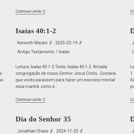
Continue Lendo
Co
Isaías 40:1-2
D
Kenneth Wieske
2025-02-19
Antigo Testamento
/
Isaías
Leitura: Isaías 40:1-2 Texto: Isaías 40:1-2 Amada
Le
o
congregação de nosso Senhor Jesus Cristo, Gostaria
1
us
que vocês parassem para fazer um exercício mental
S
essa manhã: como é…
p
Continue Lendo
Co
Dia do Senhor 35
D
Jonathan Chase
2024-11-25