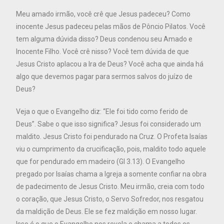
Meu amado irmão, você crê que Jesus padeceu? Como
inocente Jesus padeceu pelas mãos de Pôncio Pilatos. Você
tem alguma dúvida disso? Deus condenou seu Amado e
Inocente Filho. Você crê nisso? Você tem dúvida de que
Jesus Cristo aplacou a Ira de Deus? Você acha que ainda há
algo que devemos pagar para sermos salvos do juízo de
Deus?
Veja o que o Evangelho diz: “Ele foi tido como ferido de
Deus”. Sabe o que isso significa? Jesus foi considerado um
maldito. Jesus Cristo foi pendurado na Cruz. O Profeta Isaías
viu o cumprimento da crucificação, pois, maldito todo aquele
que for pendurado em madeiro (Gl 3.13). O Evangelho
pregado por Isaías chama a Igreja a somente confiar na obra
de padecimento de Jesus Cristo. Meu irmão, creia com todo
o coração, que Jesus Cristo, o Servo Sofredor, nos resgatou
da maldição de Deus. Ele se fez maldição em nosso lugar.
Isso é o que o Evangelho nos revela e chama a todos os