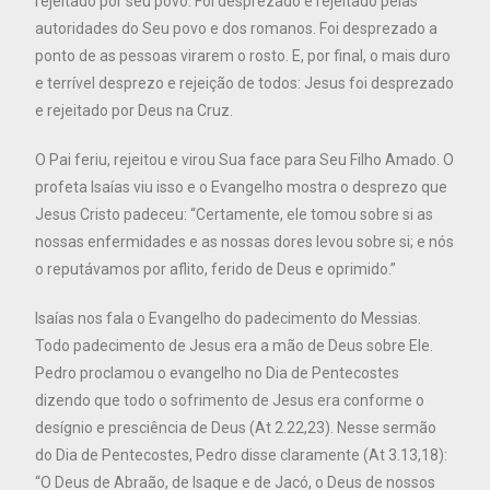
rejeitado por seu povo. Foi desprezado e rejeitado pelas
autoridades do Seu povo e dos romanos. Foi desprezado a
ponto de as pessoas virarem o rosto. E, por final, o mais duro
e terrível desprezo e rejeição de todos: Jesus foi desprezado
e rejeitado por Deus na Cruz.
O Pai feriu, rejeitou e virou Sua face para Seu Filho Amado. O
profeta Isaías viu isso e o Evangelho mostra o desprezo que
Jesus Cristo padeceu: “Certamente, ele tomou sobre si as
nossas enfermidades e as nossas dores levou sobre si; e nós
o reputávamos por aflito, ferido de Deus e oprimido.”
Isaías nos fala o Evangelho do padecimento do Messias.
Todo padecimento de Jesus era a mão de Deus sobre Ele.
Pedro proclamou o evangelho no Dia de Pentecostes
dizendo que todo o sofrimento de Jesus era conforme o
desígnio e presciência de Deus (At 2.22,23). Nesse sermão
do Dia de Pentecostes, Pedro disse claramente (At 3.13,18):
“O Deus de Abraão, de Isaque e de Jacó, o Deus de nossos