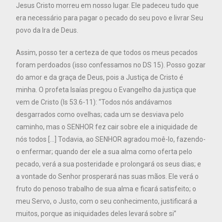
Jesus Cristo morreu em nosso lugar. Ele padeceu tudo que
era necessário para pagar o pecado do seu povo e livrar Seu
povo da Ira de Deus.
Assim, posso ter a certeza de que todos os meus pecados
foram perdoados (isso confessamos no DS 15). Posso gozar
do amor e da graça de Deus, pois a Justiça de Cristo é
minha. O profeta Isaías pregou o Evangelho da justiça que
vem de Cristo (Is 53.6-11): “Todos nós andávamos
desgarrados como ovelhas; cada um se desviava pelo
caminho, mas o SENHOR fez cair sobre ele a iniquidade de
nós todos […] Todavia, ao SENHOR agradou moê-lo, fazendo-
o enfermar; quando der ele a sua alma como oferta pelo
pecado, verá a sua posteridade e prolongará os seus dias; e
a vontade do Senhor prosperará nas suas mãos. Ele verá o
fruto do penoso trabalho de sua alma e ficará satisfeito; o
meu Servo, o Justo, com o seu conhecimento, justificará a
muitos, porque as iniquidades deles levará sobre si”