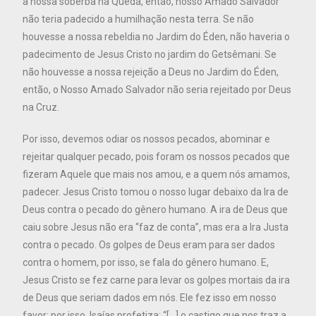
a nossa soberba na Queda, então, nosso Amado Salvador
não teria padecido a humilhação nesta terra. Se não
houvesse a nossa rebeldia no Jardim do Éden, não haveria o
padecimento de Jesus Cristo no jardim do Getsêmani. Se
não houvesse a nossa rejeição a Deus no Jardim do Éden,
então, o Nosso Amado Salvador não seria rejeitado por Deus
na Cruz.
Por isso, devemos odiar os nossos pecados, abominar e
rejeitar qualquer pecado, pois foram os nossos pecados que
fizeram Aquele que mais nos amou, e a quem nós amamos,
padecer. Jesus Cristo tomou o nosso lugar debaixo da Ira de
Deus contra o pecado do gênero humano. A ira de Deus que
caiu sobre Jesus não era “faz de conta”, mas era a Ira Justa
contra o pecado. Os golpes de Deus eram para ser dados
contra o homem, por isso, se fala do gênero humano. E,
Jesus Cristo se fez carne para levar os golpes mortais da ira
de Deus que seriam dados em nós. Ele fez isso em nosso
favor; por isso, Isaías profetiza: “[…] o castigo que nos traz a