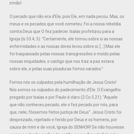
irmão!
O pecado que não era d’Ele, pois Ele, em nada pecou. Mas, os
meus e os pecados que você cometeu. Foi a nossa rebeldia
contra Deus que O fez padecer. Isaías profetizou para a
Igreja (Is 53.4, 5): “Certamente, ele tomou sobre si as nossas
enfermidades e as nossas dores levou sobre si; […] Mas ele
foi traspassado pelas nossas transgressões e moído pelas
nossas iniquidades; o castigo que nos traz a paz estava
sobre ele, e pelas suas pisaduras fomos sarados.”
Fomos nós os culpados pela humilhação de Jesus Cristo!
Nós somos os culpados do padecimento d’Ele. O Evangelho
pregado por Isaías e por Paulo é claro (2 Co 5.21): “Aquele
que não conheceu pecado, ele o fez pecado por nós, para
que, nele, fôssemos feitos justiça de Deus”. Jesus Cristo foi
desprezado, rejeitado e ferido por Deus e os homens, por
causa de mim e de você, Igreja do SENHOR! Se não houvesse