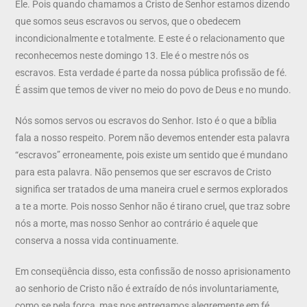
Ele. Pois quando chamamos a Cristo de Senhor estamos dizendo
que somos seus escravos ou servos, que o obedecem
incondicionalmente e totalmente. E este é o relacionamento que
reconhecemos neste domingo 13. Ele é o mestre nós os
escravos. Esta verdade é parte da nossa pública profissão de fé.
É assim que temos de viver no meio do povo de Deus e no mundo.
Nós somos servos ou escravos do Senhor. Isto é o que a bíblia
fala a nosso respeito. Porem não devemos entender esta palavra
“escravos” erroneamente, pois existe um sentido que é mundano
para esta palavra. Não pensemos que ser escravos de Cristo
significa ser tratados de uma maneira cruel e sermos explorados
a te a morte. Pois nosso Senhor não é tirano cruel, que traz sobre
nós a morte, mas nosso Senhor ao contrário é aquele que
conserva a nossa vida continuamente.
Em conseqüência disso, esta confissão de nosso aprisionamento
ao senhorio de Cristo não é extraído de nós involuntariamente,
como se pela força, mas nos entregamos alegremente em fé.