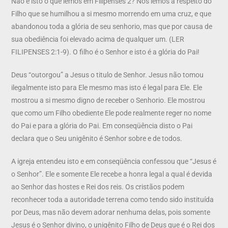
Não é isto o que lemos em Filipenses 2? Nós lemos a respeito do
Filho que se humilhou a si mesmo morrendo em uma cruz, e que
abandonou toda a glória de seu senhorio, mas que por causa de
sua obediência foi elevado acima de qualquer um. (LER
FILIPENSES 2:1-9). O filho é o Senhor e isto é a glória do Pai!
Deus “outorgou” a Jesus o titulo de Senhor. Jesus não tomou
ilegalmente isto para Ele mesmo mas isto é legal para Ele. Ele
mostrou a si mesmo digno de receber o Senhorio. Ele mostrou
que como um Filho obediente Ele pode realmente reger no nome
do Pai e para a glória do Pai. Em conseqüência disto o Pai
declara que o Seu unigênito é Senhor sobre e de todos.
A igreja entendeu isto e em conseqüência confessou que “Jesus é
o Senhor”. Ele e somente Ele recebe a honra legal a qual é devida
ao Senhor das hostes e Rei dos reis. Os cristãos podem
reconhecer toda a autoridade terrena como tendo sido instituída
por Deus, mas não devem adorar nenhuma delas, pois somente
Jesus é o Senhor divino, o unigênito Filho de Deus que é o Rei dos