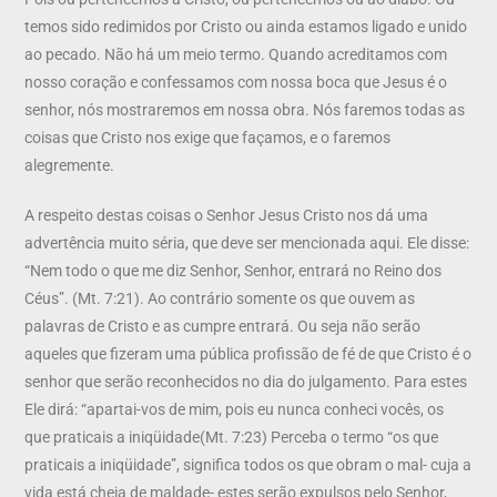
temos sido redimidos por Cristo ou ainda estamos ligado e unido
ao pecado. Não há um meio termo. Quando acreditamos com
nosso coração e confessamos com nossa boca que Jesus é o
senhor, nós mostraremos em nossa obra. Nós faremos todas as
coisas que Cristo nos exige que façamos, e o faremos
alegremente.
A respeito destas coisas o Senhor Jesus Cristo nos dá uma
advertência muito séria, que deve ser mencionada aqui. Ele disse:
“Nem todo o que me diz Senhor, Senhor, entrará no Reino dos
Céus”. (Mt. 7:21). Ao contrário somente os que ouvem as
palavras de Cristo e as cumpre entrará. Ou seja não serão
aqueles que fizeram uma pública profissão de fé de que Cristo é o
senhor que serão reconhecidos no dia do julgamento. Para estes
Ele dirá: “apartai-vos de mim, pois eu nunca conheci vocês, os
que praticais a iniqüidade(Mt. 7:23) Perceba o termo “os que
praticais a iniqüidade”, significa todos os que obram o mal- cuja a
vida está cheia de maldade- estes serão expulsos pelo Senhor,