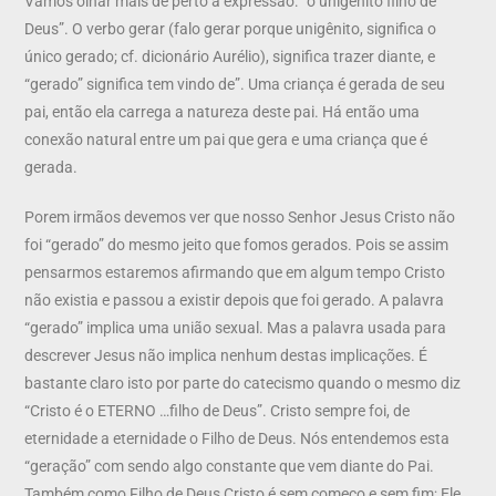
Vamos olhar mais de perto a expressão: “o unigênito filho de
Deus”. O verbo gerar (falo gerar porque unigênito, significa o
único gerado; cf. dicionário Aurélio), significa trazer diante, e
“gerado” significa tem vindo de”. Uma criança é gerada de seu
pai, então ela carrega a natureza deste pai. Há então uma
conexão natural entre um pai que gera e uma criança que é
gerada.
Porem irmãos devemos ver que nosso Senhor Jesus Cristo não
foi “gerado” do mesmo jeito que fomos gerados. Pois se assim
pensarmos estaremos afirmando que em algum tempo Cristo
não existia e passou a existir depois que foi gerado. A palavra
“gerado” implica uma união sexual. Mas a palavra usada para
descrever Jesus não implica nenhum destas implicações. É
bastante claro isto por parte do catecismo quando o mesmo diz
“Cristo é o ETERNO …filho de Deus”. Cristo sempre foi, de
eternidade a eternidade o Filho de Deus. Nós entendemos esta
“geração” com sendo algo constante que vem diante do Pai.
Também como Filho de Deus Cristo é sem começo e sem fim; Ele