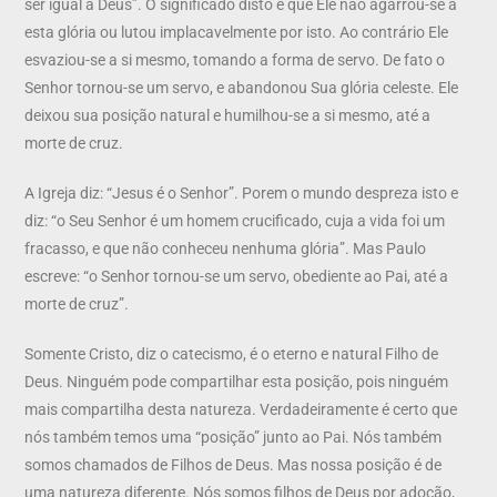
ser igual a Deus”. O significado disto é que Ele não agarrou-se a
esta glória ou lutou implacavelmente por isto. Ao contrário Ele
esvaziou-se a si mesmo, tomando a forma de servo. De fato o
Senhor tornou-se um servo, e abandonou Sua glória celeste. Ele
deixou sua posição natural e humilhou-se a si mesmo, até a
morte de cruz.
A Igreja diz: “Jesus é o Senhor”. Porem o mundo despreza isto e
diz: “o Seu Senhor é um homem crucificado, cuja a vida foi um
fracasso, e que não conheceu nenhuma glória”. Mas Paulo
escreve: “o Senhor tornou-se um servo, obediente ao Pai, até a
morte de cruz”.
Somente Cristo, diz o catecismo, é o eterno e natural Filho de
Deus. Ninguém pode compartilhar esta posição, pois ninguém
mais compartilha desta natureza. Verdadeiramente é certo que
nós também temos uma “posição” junto ao Pai. Nós também
somos chamados de Filhos de Deus. Mas nossa posição é de
uma natureza diferente. Nós somos filhos de Deus por adoção,