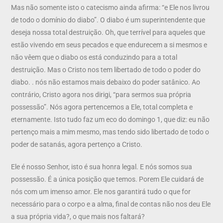
Mas não somente isto o catecismo ainda afirma: “e Ele nos livrou
de todo o domínio do diabo”. O diabo é um superintendente que
deseja nossa total destruição. Oh, que terrível para aqueles que
estão vivendo em seus pecados e que endurecem a si mesmos e
não vêem que o diabo os está conduzindo para a total
destruição. Mas o Cristo nos tem libertado de todo o poder do
diabo. . nós não estamos mais debaixo do poder satânico. Ao
contrário, Cristo agora nos dirigi, “para sermos sua própria
possessão”. Nós agora pertencemos a Ele, total completa e
eternamente. Isto tudo faz um eco do domingo 1, que diz: eu não
pertenço mais a mim mesmo, mas tendo sido libertado de todo o
poder de satanás, agora pertenço a Cristo.
Ele é nosso Senhor, isto é sua honra legal. E nós somos sua
possessão. É a única posição que temos. Porem Ele cuidará de
nós com um imenso amor. Ele nos garantirá tudo o que for
necessário para o corpo e a alma, final de contas não nos deu Ele
a sua própria vida?, o que mais nos faltará?