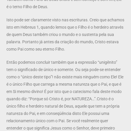
é o terno Filho de Deus.
Isto pode ser claramente visto nas escrituras. Creio que achamos
isto em Hebreus 1, quando lemos que o Filho é o herdeiro através
de quem Deus também criou o mundo e o sustenta pela sua
palavra. Portanto já antes da criação do mundo, Cristo estava
como Pai como seu eterno Filho.
Então podemos concluir também que a expressão “unigênito”
tem o significado de único e somente. Ou seja pode-se entender
como o “único deste tipo”! não existe mais ninguém como Ele! Ele
é o único Filho que carrega a mesma natureza que o Pai, e que é
em Si mesmo divino! É por isto que o catecismo fala deste modo
quando diz: “Porque só Cristo é, por NATUREZA…”.Cristo é o
único filho e herdeiro natural de Deus, aquele que tem a própria
natureza do Pai, e em conseqüência disto Ele possui uma
relacionamento único com o Pai. Se você realmente quer
entender o que significa Jesus como o Senhor, deve primeiro