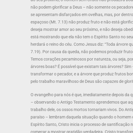
não podem glorificar a Deus – não somente os pecadore
se apresentam disfarçados em ovelhas, mas, por dentr
espaçoso (Mt. 7.13) não produz fruto e não está glorifi
deseja mostrar amor ao seu próximo, e não deseja obedec
está mostrando que ela não tem o Espírito Santo no seu 
herdará o reino do céu. Como Jesus diz: “Toda árvore q
7.19). Por causa da queda, não podemos produzir frutos
Temos corações pecaminosos por natureza, ou seja, por
árvores boas? É possível que existam tais árvores? S
transformar o pecador, e a árvore que produz frutos bon
pelo trabalho maravilhoso de Deus são capazes de glorif
O evangelho para nós é que, imediatamente depois da 
– observando o Antigo Testamento aprendemos que aquel
trabalho dele, os ossos mortos tornariam vivos. Do An
paraíso – lembram daquela situação quando o homem qui
Espírito Santo, Cristo inicia o processo de santificação
começar a mostrar gratidão verdadeira. Cristo transfo