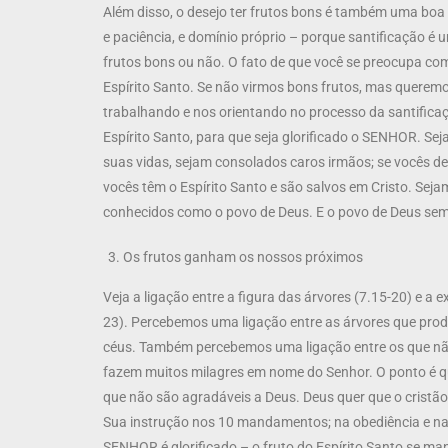
Além disso, o desejo ter frutos bons é também uma boa
e paciência, e domínio próprio – porque santificação é 
frutos bons ou não. O fato de que você se preocupa com
Espírito Santo. Se não virmos bons frutos, mas queremos
trabalhando e nos orientando no processo da santific
Espírito Santo, para que seja glorificado o SENHOR. Se
suas vidas, sejam consolados caros irmãos; se vocês des
vocês têm o Espírito Santo e são salvos em Cristo. Seja
conhecidos como o povo de Deus. E o povo de Deus sem
Os frutos ganham os nossos próximos
Veja a ligação entre a figura das árvores (7.15-20) e a 
23). Percebemos uma ligação entre as árvores que prod
céus. Também percebemos uma ligação entre os que não
fazem muitos milagres em nome do Senhor. O ponto é q
que não são agradáveis a Deus. Deus quer que o cristão
Sua instrução nos 10 mandamentos; na obediência e na 
SENHOR é glorificado – o fruto do Espírito Santo se m