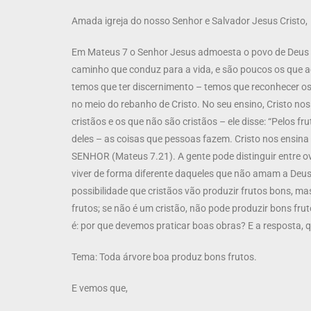
Amada igreja do nosso Senhor e Salvador Jesus Cristo,
Em Mateus 7 o Senhor Jesus admoesta o povo de Deus a en
caminho que conduz para a vida, e são poucos os que ace
temos que ter discernimento – temos que reconhecer o
no meio do rebanho de Cristo. No seu ensino, Cristo nos 
cristãos e os que não são cristãos – ele disse: “Pelos f
deles – as coisas que pessoas fazem. Cristo nos ensina 
SENHOR (Mateus 7.21). A gente pode distinguir entre ove
viver de forma diferente daqueles que não amam a Deus.
possibilidade que cristãos vão produzir frutos bons, mas 
frutos; se não é um cristão, não pode produzir bons fru
é: por que devemos praticar boas obras? E a resposta, 
Tema: Toda árvore boa produz bons frutos.
E vemos que,