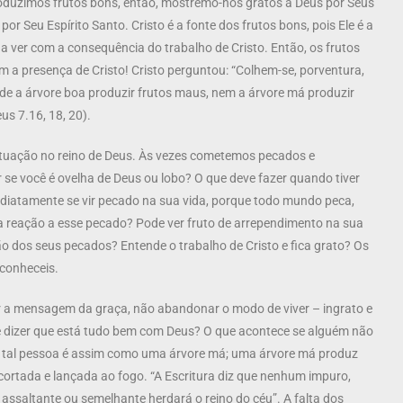
uzimos frutos bons, então, mostremo-nos gratos a Deus por Seus
or Seu Espírito Santo. Cristo é a fonte dos frutos bons, pois Ele é a
a ver com a consequência do trabalho de Cristo. Então, os frutos
m a presença de Cristo! Cristo perguntou: “Colhem-se, porventura,
de a árvore boa produzir frutos maus, nem a árvore má produzir
us 7.16, 18, 20).
ituação no reino de Deus. Às vezes cometemos pecados e
se você é ovelha de Deus ou lobo? O que deve fazer quando tiver
diatamente se vir pecado na sua vida, porque todo mundo peca,
 reação a esse pecado? Pode ver fruto de arrependimento na sua
o dos seus pecados? Entende o trabalho de Cristo e fica grato? Os
 conheceis.
r a mensagem da graça, não abandonar o modo de viver – ingrato e
e dizer que está tudo bem com Deus? O que acontece se alguém não
ue tal pessoa é assim como uma árvore má; uma árvore má produz
cortada e lançada ao fogo. “A Escritura diz que nenhum impuro,
, assaltante ou semelhante herdará o reino do céu”. A falta dos