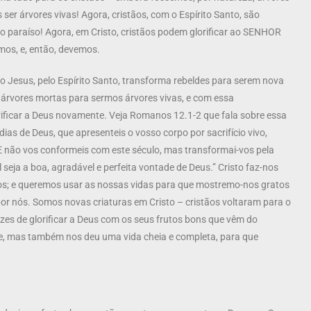
 ser árvores vivas! Agora, cristãos, com o Espírito Santo, são
o paraíso! Agora, em Cristo, cristãos podem glorificar ao SENHOR
mos, e, então, devemos.
o Jesus, pelo Espírito Santo, transforma rebeldes para serem nova
árvores mortas para sermos árvores vivas, e com essa
ficar a Deus novamente. Veja Romanos 12.1-2 que fala sobre essa
ias de Deus, que apresenteis o vosso corpo por sacrifício vivo,
 E não vos conformeis com este século, mas transformai-vos pela
eja a boa, agradável e perfeita vontade de Deus.” Cristo faz-nos
tos; e queremos usar as nossas vidas para que mostremo-nos gratos
por nós. Somos novas criaturas em Cristo – cristãos voltaram para o
zes de glorificar a Deus com os seus frutos bons que vêm do
te, mas também nos deu uma vida cheia e completa, para que