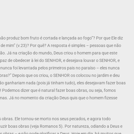
não produz bom fruto é cortada e lançada ao fogo”? Por que Ele diz
s de mim” (v.23)? Por quê? A resposta é simples – pessoas que não
o. Já na criação do mundo, Deus criou o homem para que este
apaz de obedecer à lei do SENHOR, e desejava louvar o SENHOR, e
unca foi levantada pelos primeiros pais no paraíso – eles nunca
ras?” Depois que os criou, o SENHOR os colocou no jardim e deu
ão ganhariam nada (pois já tinham tudo), eles desejavam fazer boas
! Podemos dizer que é natural fazer boas obras, ou seja, fomos
almas. Já no momento da criação Deus quis que o homem fizesse
obras. Ele tornou-se morto nos seus pecados, e agora todo
zir boas obras (veja Romanos 5). Por natureza, odiando a Deus e
obras – e não pode glorificar a Deus. Hoje em dia, há muitos que