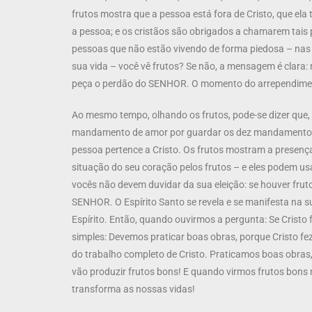
frutos mostra que a pessoa está fora de Cristo, que ela 
a pessoa; e os cristãos são obrigados a chamarem tais 
pessoas que não estão vivendo de forma piedosa – nas v
sua vida – você vê frutos? Se não, a mensagem é clara:
peça o perdão do SENHOR. O momento do arrependime
Ao mesmo tempo, olhando os frutos, pode-se dizer que, 
mandamento de amor por guardar os dez mandamentos, e
pessoa pertence a Cristo. Os frutos mostram a presen
situação do seu coração pelos frutos – e eles podem usa
vocês não devem duvidar da sua eleição: se houver fruto
SENHOR. O Espírito Santo se revela e se manifesta na su
Espírito. Então, quando ouvirmos a pergunta: Se Cristo
simples: Devemos praticar boas obras, porque Cristo fez
do trabalho completo de Cristo. Praticamos boas obra
vão produzir frutos bons! E quando virmos frutos bons
transforma as nossas vidas!