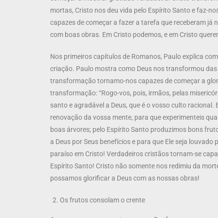
mortas, Cristo nos deu vida pelo Espírito Santo e faz-nos
capazes de começar a fazer a tarefa que receberam já n
com boas obras. Em Cristo podemos, e em Cristo quere
Nos primeiros capítulos de Romanos, Paulo explica com
criação. Paulo mostra como Deus nos transformou das 
transformação tornamo-nos capazes de começar a glori
transformação: “Rogo-vos, pois, irmãos, pelas misericórd
santo e agradável a Deus, que é o vosso culto racional.
renovação da vossa mente, para que experimenteis qual s
boas árvores; pelo Espírito Santo produzimos bons fru
a Deus por Seus benefícios e para que Ele seja louvado 
paraíso em Cristo! Verdadeiros cristãos tornam-se capa
Espírito Santo! Cristo não somente nos redimiu da mor
possamos glorificar a Deus com as nossas obras!
Os frutos consolam o crente