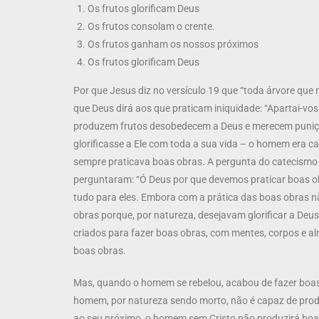
Os frutos glorificam Deus
Os frutos consolam o crente.
Os frutos ganham os nossos próximos
Os frutos glorificam Deus
Por que Jesus diz no versículo 19 que “toda árvore que 
que Deus dirá aos que praticam iniquidade: “Apartai-vo
produzem frutos desobedecem a Deus e merecem puniçã
glorificasse a Ele com toda a sua vida – o homem era c
sempre praticava boas obras. A pergunta do catecismo n
perguntaram: “Ó Deus por que devemos praticar boas ob
tudo para eles. Embora com a prática das boas obras n
obras porque, por natureza, desejavam glorificar a Deus
criados para fazer boas obras, com mentes, corpos e 
boas obras.
Mas, quando o homem se rebelou, acabou de fazer boas 
homem, por natureza sendo morto, não é capaz de produ
ao seu próximo, o homem sem Cristo não produzirá boas 