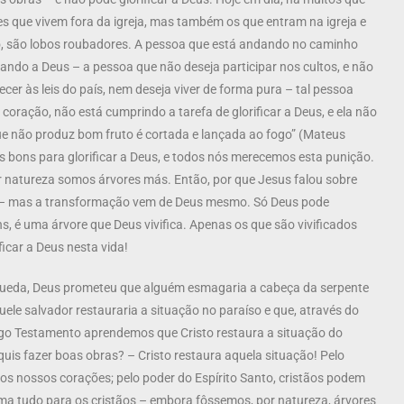
s que vivem fora da igreja, mas também os que entram na igreja e
o, são lobos roubadores. A pessoa que está andando no caminho
cando a Deus – a pessoa que não deseja participar nos cultos, e não
er às leis do país, nem deseja viver de forma pura – tal pessoa
coração, não está cumprindo a tarefa de glorificar a Deus, e ela não
ue não produz bom fruto é cortada e lançada ao fogo” (Mateus
 bons para glorificar a Deus, e todos nós merecemos esta punição.
 natureza somos árvores más. Então, por que Jesus falou sobre
im – mas a transformação vem de Deus mesmo. Só Deus pode
s, é uma árvore que Deus vivifica. Apenas os que são vivificados
icar a Deus nesta vida!
queda, Deus prometeu que alguém esmagaria a cabeça da serpente
e salvador restauraria a situação no paraíso e que, através do
tigo Testamento aprendemos que Cristo restaura a situação do
s fazer boas obras? – Cristo restaura aquela situação! Pelo
 nos nossos corações; pelo poder do Espírito Santo, cristãos podem
rma tudo para os cristãos – embora fôssemos, por natureza, árvores