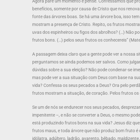
Agora pare um momento e pense. Confessamos que prod
benefícios, somente por causa de Cristo que nos renova p
fonte das árvores boas. Se há uma árvore boa, isso tem 
mostram a presença de Cristo. Repito, os frutos mostra
uvas dos espinheiros ou figos dos abrolhos? (…) Não po
frutos bons. (…) pelos seus frutos os conhecereis” (Mate
A passagem deixa claro que a gente pode ver a nossa s
perguntamos se ainda podemos ser salvos. Como julgar 
dúvidas sobre a sua eleição? Não pode condenar-se ime
mas pode ver a sua situação com Deus com base na sua
vida? Confessa os seus pecados a Deus? Ora pelo perdã
frutos mostram a situação, de coração. Pelos frutos os
Se um de nós se endurecer nos seus pecados, despreza
impenitente –, e não se converter a Deus, o mesmo pod
está produzindo frutos bons na sua vida? Jesus diz q
frutos maus, e toda árvore que não produz bom fruto é 
idólatra, adúltero, ladrão, avarento, bêbado, maldizente