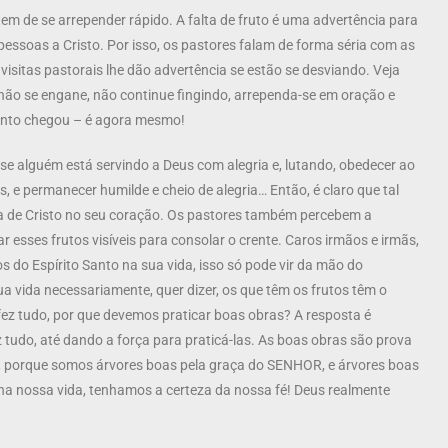
tem de se arrepender rápido. A falta de fruto é uma advertência para
pessoas a Cristo. Por isso, os pastores falam de forma séria com as
isitas pastorais lhe dão advertência se estão se desviando. Veja
 não se engane, não continue fingindo, arrependa-se em oração e
nto chegou – é agora mesmo!
se alguém está servindo a Deus com alegria e, lutando, obedecer ao
 permanecer humilde e cheio de alegria… Então, é claro que tal
ça de Cristo no seu coração. Os pastores também percebem a
r esses frutos visíveis para consolar o crente. Caros irmãos e irmãs,
s do Espírito Santo na sua vida, isso só pode vir da mão do
a vida necessariamente, quer dizer, os que têm os frutos têm o
 fez tudo, por que devemos praticar boas obras? A resposta é
 tudo, até dando a força para praticá-las. As boas obras são prova
s, porque somos árvores boas pela graça do SENHOR, e árvores boas
 na nossa vida, tenhamos a certeza da nossa fé! Deus realmente