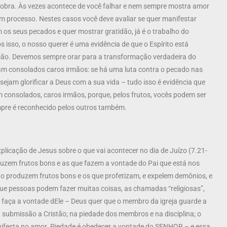
 obra. Às vezes acontece de você falhar e nem sempre mostra amor
um processo. Nestes casos você deve avaliar se quer manifestar
 os seus pecados e quer mostrar gratidão, já é o trabalho do
 isso, o nosso querer é uma evidência de que o Espírito está
ação. Devemos sempre orar para a transformação verdadeira do
jam consolados caros irmãos: se há uma luta contra o pecado nas
ejam glorificar a Deus com a sua vida – tudo isso é evidência que
m consolados, caros irmãos, porque, pelos frutos, vocês podem ser
pre é reconhecido pelos outros também.
explicação de Jesus sobre o que vai acontecer no dia de Juízo (7.21-
uzem frutos bons e as que fazem a vontade do Pai que está nos
 produzem frutos bons e os que profetizam, e expelem demônios, e
ue pessoas podem fazer muitas coisas, as chamadas “religiosas”,
 faça a vontade dEle – Deus quer que o membro da igreja guarde a
submissão a Cristão; na piedade dos membros e na disciplina; o
anifesta no amor. Piedade é obedecer a vontade do SENHOR – e essa