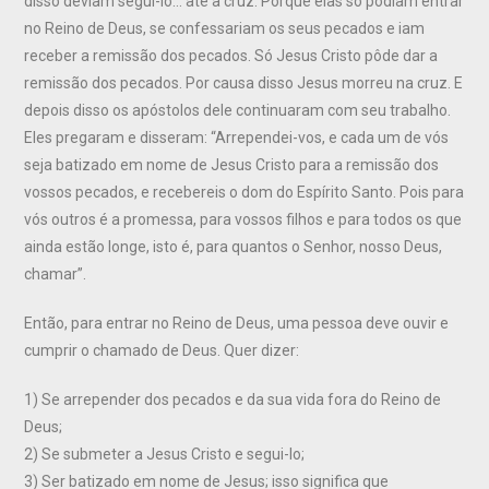
disso deviam segui-lo… até a cruz. Porque elas só podiam entrar
no Reino de Deus, se confessariam os seus pecados e iam
receber a remissão dos pecados. Só Jesus Cristo pôde dar a
remissão dos pecados. Por causa disso Jesus morreu na cruz. E
depois disso os apóstolos dele continuaram com seu trabalho.
Eles pregaram e disseram: “Arrependei-vos, e cada um de vós
seja batizado em nome de Jesus Cristo para a remissão dos
vossos pecados, e recebereis o dom do Espírito Santo. Pois para
vós outros é a promessa, para vossos filhos e para todos os que
ainda estão longe, isto é, para quantos o Senhor, nosso Deus,
chamar”.
Então, para entrar no Reino de Deus, uma pessoa deve ouvir e
cumprir o chamado de Deus. Quer dizer:
1) Se arrepender dos pecados e da sua vida fora do Reino de
Deus;
2) Se submeter a Jesus Cristo e segui-lo;
3) Ser batizado em nome de Jesus; isso significa que