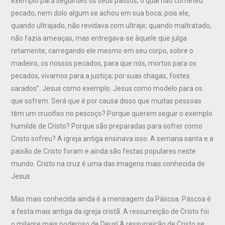
exemplo para seguirdes os seus passos, o qual não cometeu
pecado, nem dolo algum se achou em sua boca; pois ele,
quando ultrajado, não revidava com ultraje; quando maltratado,
não fazia ameaças, mas entregava-se àquele que julga
retamente, carregando ele mesmo em seu corpo, sobre o
madeiro, os nossos pecados, para que nós, mortos para os
pecados, vivamos para a justiça; por suas chagas, fostes
sarados”. Jesus como exemplo. Jesus como modelo para os
que sofrem. Será que é por causa disso que muitas pessoas
têm um crucifixo no pescoço? Porque querem seguir o exemplo
humilde de Cristo? Porque são preparadas para sofrer como
Cristo sofreu? A igreja antiga ensinava isso. A semana santa e a
paixão de Cristo foram e ainda são festas populares neste
mundo. Cristo na cruz é uma das imagens mais conhecida de
Jesus.
Mas mais conhecida ainda é a mensagem da Páscoa. Páscoa é
a festa mais antiga da igreja cristã. A ressurreição de Cristo foi
o milagre mais poderoso de Deus! A ressurreição de Cristo se