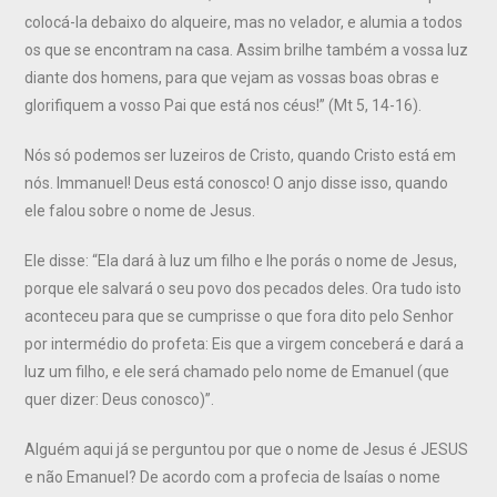
colocá-la debaixo do alqueire, mas no velador, e alumia a todos
os que se encontram na casa. Assim brilhe também a vossa luz
diante dos homens, para que vejam as vossas boas obras e
glorifiquem a vosso Pai que está nos céus!” (Mt 5, 14-16).
Nós só podemos ser luzeiros de Cristo, quando Cristo está em
nós. Immanuel! Deus está conosco! O anjo disse isso, quando
ele falou sobre o nome de Jesus.
Ele disse: “Ela dará à luz um filho e lhe porás o nome de Jesus,
porque ele salvará o seu povo dos pecados deles. Ora tudo isto
aconteceu para que se cumprisse o que fora dito pelo Senhor
por intermédio do profeta: Eis que a virgem conceberá e dará a
luz um filho, e ele será chamado pelo nome de Emanuel (que
quer dizer: Deus conosco)”.
Alguém aqui já se perguntou por que o nome de Jesus é JESUS
e não Emanuel? De acordo com a profecia de Isaías o nome