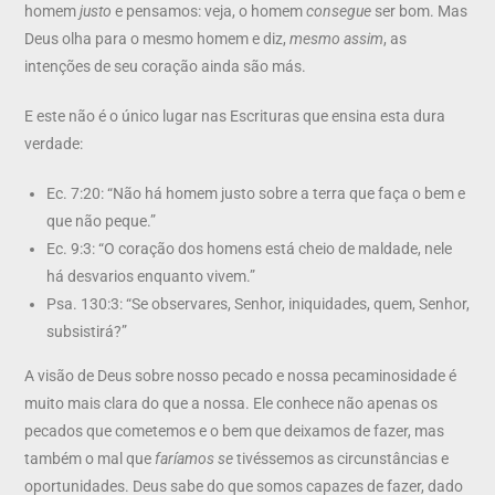
homem
justo
e pensamos: veja, o homem
consegue
ser bom. Mas
Deus olha para o mesmo homem e diz,
mesmo assim
, as
intenções de seu coração ainda são más.
E este não é o único lugar nas Escrituras que ensina esta dura
verdade:
Ec. 7:20: “Não há homem justo sobre a terra que faça o bem e
que não peque.”
Ec. 9:3: “O coração dos homens está cheio de maldade, nele
há desvarios enquanto vivem.”
Psa. 130:3: “Se observares, Senhor, iniquidades, quem, Senhor,
subsistirá?”
A visão de Deus sobre nosso pecado e nossa pecaminosidade é
muito mais clara do que a nossa. Ele conhece não apenas os
pecados que cometemos e o bem que deixamos de fazer, mas
também o mal que
faríamos se
tivéssemos as circunstâncias e
oportunidades. Deus sabe do que somos capazes de fazer, dado