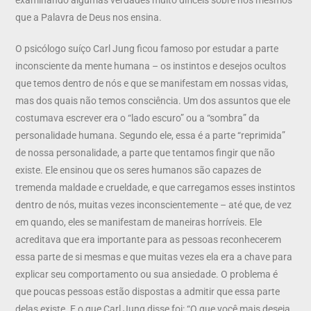
que a Palavra de Deus nos ensina.
O psicólogo suíço Carl Jung ficou famoso por estudar a parte
inconsciente da mente humana – os instintos e desejos ocultos
que temos dentro de nós e que se manifestam em nossas vidas,
mas dos quais não temos consciência. Um dos assuntos que ele
costumava escrever era o “lado escuro” ou a “sombra” da
personalidade humana. Segundo ele, essa é a parte “reprimida”
de nossa personalidade, a parte que tentamos fingir que não
existe. Ele ensinou que os seres humanos são capazes de
tremenda maldade e crueldade, e que carregamos esses instintos
dentro de nós, muitas vezes inconscientemente – até que, de vez
em quando, eles se manifestam de maneiras horríveis. Ele
acreditava que era importante para as pessoas reconhecerem
essa parte de si mesmas e que muitas vezes ela era a chave para
explicar seu comportamento ou sua ansiedade. O problema é
que poucas pessoas estão dispostas a admitir que essa parte
delas existe. E o que Carl Jung disse foi: “O que você mais deseja