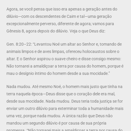
Agora, se você pensa que isso era apenas a geração antes do
dilúvio—com os descendentes de Caim e tal—uma geração
excepcionalmente perverso, diferente de agora; vamos para
Gênesis 8, agora
depois
do dilúvio. Veja o que Deus diz:
Gen. 8:20–22: “Levantou Noé um altar ao Senhor e, tomando de
animais limpos e de aves limpas, ofereceu holocaustos sobre o
altar. E o Senhor aspirou o suave cheiro e disse consigo mesmo:
Não tornarei a amaldiçoar a terra por causa do homem, porque é
mau o desígnio íntimo do homem desde a sua mocidade.”
Nada mudou. Até mesmo Noé, o homem mais justo que tinha na
terra naquela época—Deus disse que o coração dele era mal,
desde sua mocidade. Nada mudou. Deus teria toda justiça se for
enviar um outro dilúvio para exterminar toda a humanidade mais
uma vez, porque nada mudou. A única razão que Deus não
mandou um segundo dilúvio é por causa de sua própria
promessa. “Não tornarei mais a amaldiçoar a terra por causa do