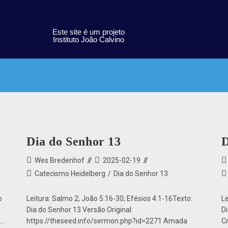
Este site é um projeto
Instituto João Calvino
Dia do Senhor 13
D
Wes Bredenhof
2025-02-19
Catecismo Heidelberg
/
Dia do Senhor 13
o
Leitura: Salmo 2; João 5:16-30; Efésios 4:1-16Texto:
L
Dia do Senhor 13 Versão Original:
D
e…
https://theseed.info/sermon.php?id=2271 Amada
C