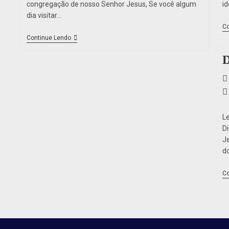
congregação de nosso Senhor Jesus, Se você algum
i
dia visitar…
Co
Continue Lendo
D
L
D
J
d
Co