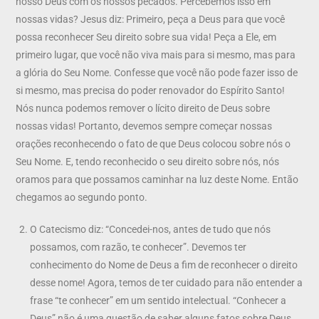
nosso Deus com os nossos pecados. Percebemos isso em
nossas vidas? Jesus diz: Primeiro, peça a Deus para que você
possa reconhecer Seu direito sobre sua vida! Peça a Ele, em
primeiro lugar, que você não viva mais para si mesmo, mas para
a glória do Seu Nome. Confesse que você não pode fazer isso de
si mesmo, mas precisa do poder renovador do Espírito Santo!
Nós nunca podemos remover o lícito direito de Deus sobre
nossas vidas! Portanto, devemos sempre começar nossas
orações reconhecendo o fato de que Deus colocou sobre nós o
Seu Nome. E, tendo reconhecido o seu direito sobre nós, nós
oramos para que possamos caminhar na luz deste Nome. Então
chegamos ao segundo ponto.
O Catecismo diz: “Concedei-nos, antes de tudo que nós
possamos, com razão, te conhecer”. Devemos ter
conhecimento do Nome de Deus a fim de reconhecer o direito
desse nome! Agora, temos de ter cuidado para não entender a
frase “te conhecer” em um sentido intelectual. “Conhecer a
Deus” não é uma questão de saber alguns fatos sobre Deus