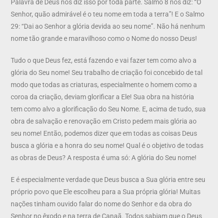
Palavra de Deus nos diz isso por toda parte. Salmo 8 nos diz: “Ó
Senhor, quão admirável é o teu nome em toda a terra”! E o Salmo
29: “Dai ao Senhor a glória devida ao seu nome”. Não há nenhum
nome tão grande e maravilhoso como o Nome do nosso Deus!
Tudo o que Deus fez, está fazendo e vai fazer tem como alvo a
glória do Seu nome! Seu trabalho de criação foi concebido de tal
modo que todas as criaturas, especialmente o homem como a
coroa da criação, deviam glorificar a Ele! Sua obra na história
tem como alvo a glorificação do Seu Nome. E, acima de tudo, sua
obra de salvação e renovação em Cristo pedem mais glória ao
seu nome! Então, podemos dizer que em todas as coisas Deus
busca a glória e a honra do seu nome! Qual é o objetivo de todas
as obras de Deus? A resposta é uma só: A glória do Seu nome!
E é especialmente verdade que Deus busca a Sua glória entre seu
próprio povo que Ele escolheu para a Sua própria glória! Muitas
nações tinham ouvido falar do nome do Senhor e da obra do
Senhor no êxodo e na terra de Canaã. Todos sabiam que o Deus