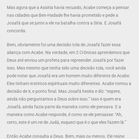
Mas agora que a Assíria havia recuado, Acabe começa a pensar
nas cidades que Ben-Hadade lhe havia prometido e pede a
Josafá que se junte a ele na batalha contra a Síria. E Josafá
concorda.
Bem, obviamente foi uma decisão tola de Josafá fazer essa
aliança com Acabe. Na verdade, em 2 Crônicas aprendemos que
Deus até enviou um profeta para repreender Josafá por fazer
isso. Mas mesmo que tenha sido uma decisão tola, você ainda
pode notar que Josafá era um homem muito diferente de Acabe.
Eles tinham instintos espirituais muito diferentes. Acabe tomou a
decisão de ir, e ponto final. Mas Josafá hesita e diz: “espere,
ainda não perguntamos a Deus sobre isso.” Isso é quem era
Josafá; ainda fazia parte da maneira como ele pensava. E a
maneira como Acabe responde, é como se ele pensasse: “Ah,
certo, este é um rei de Judá, esqueci que é o que eles fazem lá.”
Então Acabe consulta a Deus. Bem, mais ou menos. Ele reúne