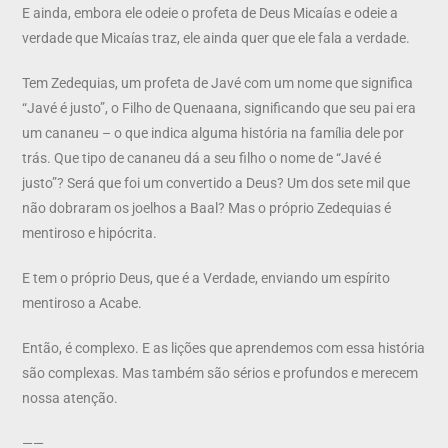
E ainda, embora ele odeie o profeta de Deus Micaías e odeie a
verdade que Micaías traz, ele ainda quer que ele fala a verdade.
Tem Zedequias, um profeta de Javé com um nome que significa
“Javé é justo”, o Filho de Quenaana, significando que seu pai era
um cananeu – o que indica alguma história na família dele por
trás. Que tipo de cananeu dá a seu filho o nome de “Javé é
justo”? Será que foi um convertido a Deus? Um dos sete mil que
não dobraram os joelhos a Baal? Mas o próprio Zedequias é
mentiroso e hipócrita.
E tem o próprio Deus, que é a Verdade, enviando um espírito
mentiroso a Acabe.
Então, é complexo. E as lições que aprendemos com essa história
são complexas. Mas também são sérios e profundos e merecem
nossa atenção.
——