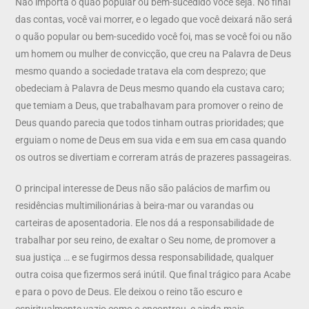
Não importa o quão popular ou bem-sucedido você seja. No final
das contas, você vai morrer, e o legado que você deixará não será
o quão popular ou bem-sucedido você foi, mas se você foi ou não
um homem ou mulher de convicção, que creu na Palavra de Deus
mesmo quando a sociedade tratava ela com desprezo; que
obedeciam à Palavra de Deus mesmo quando ela custava caro;
que temiam a Deus, que trabalhavam para promover o reino de
Deus quando parecia que todos tinham outras prioridades; que
erguiam o nome de Deus em sua vida e em sua em casa quando
os outros se divertiam e correram atrás de prazeres passageiras.
O principal interesse de Deus não são palácios de marfim ou
residências multimilionárias à beira-mar ou varandas ou
carteiras de aposentadoria. Ele nos dá a responsabilidade de
trabalhar por seu reino, de exaltar o Seu nome, de promover a
sua justiça … e se fugirmos dessa responsabilidade, qualquer
outra coisa que fizermos será inútil. Que final trágico para Acabe
e para o povo de Deus. Ele deixou o reino tão escuro e
espiritualmente vazio como o encontrou, e ainda mais.