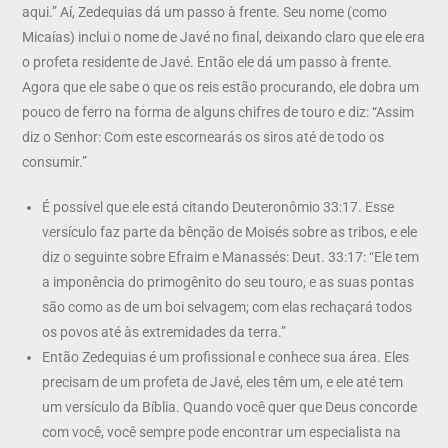
aqui.” Aí, Zedequias dá um passo à frente. Seu nome (como
Micaías) inclui o nome de Javé no final, deixando claro que ele era
o profeta residente de Javé. Então ele dá um passo à frente.
Agora que ele sabe o que os reis estão procurando, ele dobra um
pouco de ferro na forma de alguns chifres de touro e diz: “Assim
diz o Senhor: Com este escornearás os siros até de todo os
consumir.”
É possível que ele está citando Deuteronômio 33:17. Esse
versículo faz parte da bênção de Moisés sobre as tribos, e ele
diz o seguinte sobre Efraim e Manassés: Deut. 33:17: “Ele tem
a imponência do primogênito do seu touro, e as suas pontas
são como as de um boi selvagem; com elas rechaçará todos
os povos até às extremidades da terra.”
Então Zedequias é um profissional e conhece sua área. Eles
precisam de um profeta de Javé, eles têm um, e ele até tem
um versículo da Bíblia. Quando você quer que Deus concorde
com você, você sempre pode encontrar um especialista na