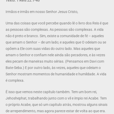
Texto: 1 Reis 22.1-40
Irmãos e irmãs em nosso Senhor Jesus Cristo,
Uma das coisas que você percebe quando lê o livro dos Reis é que
as pessoas são complexas. As pessoas são complexas. A vida
não é preto e branco. Sim, existe a comunidade de fé – aqueles
que amam o Senhor – de um lado; e aqueles que O odeiam ou se
opõem a Ele com suas vidas do outro lado. Mas aqueles que
amam o Senhor e confiam nele ainda são pecadores, e às vezes
eles pecam de maneiras muito sérias. (Pensamos em Davi com
Bate-Seba.) E por outro lado, às vezes, aqueles que odeiam o
Senhor mostram momentos de humanidade e humildade. A vida
é complexa.
É isso que vemos neste capítulo também. Tem um bom rei,
Jehoshephat, trabalhando junto com o vil e ímpio rei Acabe. Tem
o próprio Acabe, que só um capítulo atrás, mostrou alguns sinais
de arrependimento, mas agora parece estar de volta ao que era.