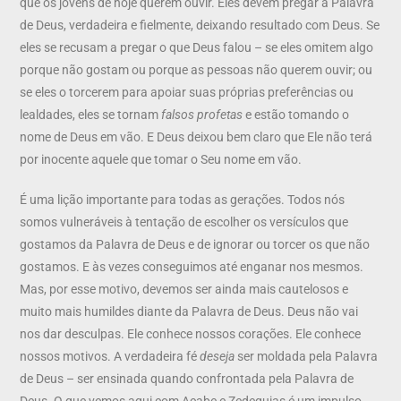
que os jovens de hoje querem ouvir. Eles devem pregar a Palavra
de Deus, verdadeira e fielmente, deixando resultado com Deus. Se
eles se recusam a pregar o que Deus falou – se eles omitem algo
porque não gostam ou porque as pessoas não querem ouvir; ou
se eles o torcerem para apoiar suas próprias preferências ou
lealdades, eles se tornam
falsos profetas
e estão tomando o
nome de Deus em vão. E Deus deixou bem claro que Ele não terá
por inocente aquele que tomar o Seu nome em vão.
É uma lição importante para todas as gerações. Todos nós
somos vulneráveis ​​à tentação de escolher os versículos que
gostamos da Palavra de Deus e de ignorar ou torcer os que não
gostamos. E às vezes conseguimos até enganar nos mesmos.
Mas, por esse motivo, devemos ser ainda mais cautelosos e
muito mais humildes diante da Palavra de Deus. Deus não vai
nos dar desculpas. Ele conhece nossos corações. Ele conhece
nossos motivos. A verdadeira fé
deseja
ser moldada pela Palavra
de Deus – ser ensinada quando confrontada pela Palavra de
Deus. O que vemos aqui com Acabe e Zedequias é um impulso