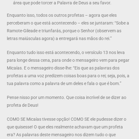
área que pode torcer a Palavra de Deus a seu favor.
Enquanto isso, todos os outros profetas – agora que eles
perceberam o que está acontecendo – eles se juntaram: “Sobe a
Ramote-Gileade e triunfarás, porque o Senhor (observem as
letras maiúsculas agora) a entregará nas mãos do rei.”
Enquanto tudo isso está acontecendo, o versículo 13 nos leva
para longe dessa cena, para onde o mensageiro vem para pegar
Micaías. E o mensageiro disse-lhe: “Eis que as palavras dos
profetas a uma voz predizem coisas boas para o rei; seja, pois, a
tua palavra como a palavra de um deles e fala o que é bom.”
Pense nisso por um momento. Que coisa incrível de se dizer ao
profeta de Deus!
COMO SE Micaías tivesse opção! COMO SE ele pudesse dizer o
que quisesse! O que eles realmente achavam que um profeta
era? As palavras deste mensageiro nos dizem tudo o que