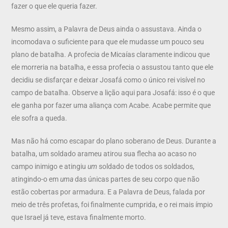
fazer o que ele queria fazer.
Mesmo assim, a Palavra de Deus ainda o assustava. Ainda o
incomodava o suficiente para que ele mudasse um pouco seu
plano de batalha. A profecia de Micaías claramente indicou que
ele morreria na batalha, e essa profecia o assustou tanto que ele
decidiu se disfarçar e deixar Josafá como o único rei visível no
campo de batalha. Observe a lição aqui para Josafá: isso é o que
ele ganha por fazer uma aliança com Acabe. Acabe permite que
ele sofra a queda.
Mas não há como escapar do plano soberano de Deus. Durante a
batalha, um soldado arameu atirou sua flecha ao acaso no
campo inimigo e atingiu
um
soldado de todos os soldados,
atingindo-o em
uma
das únicas partes de seu corpo que não
estão cobertas por armadura. E a Palavra de Deus, falada por
meio de três profetas, foi finalmente cumprida, e o rei mais ímpio
que Israel já teve, estava finalmente morto.