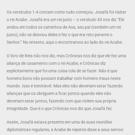
Os versículos 1-4 contam como tudo começou. Josafá foi visitar
o rei Acabe. Josafá era um rei justo – o versículo 43 nos diz “Ele
andou em todos os caminhos de Asa, seu pai (também um rei
justo); não se desviou deles e fez o que era reto perante o
Senhor.” No entanto, aqui o encontramos ao lado do rei Acabe.
O livro de Reis não nos diz, mas Crônicas nos diz que ele fez uma
aliança de casamento com o rei Acabe, e Crônicas diz
explicitamente que foi uma coisa tola de se fazer. Não é que
homens bons não possam
trabalhar
com homens maus neste
mundo. Isso é inevitável. Mas eles não deveriam estar fazendo
alianças que os obriguem a ficar juntos quando eles não
deveriam estar juntos, fazendo com que violem sua própria
integridade. Que é o que Crônicas nos diz que Josafá fez.
Assim, Josafá estava presente em uma de suas reuniões
diplomáticas regulares, e Acabe de repente disse a seus servos: