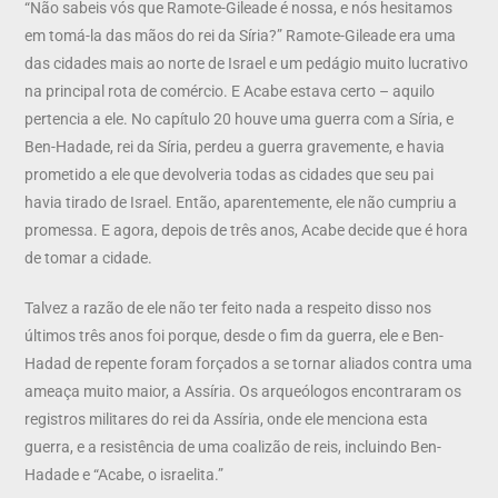
“Não sabeis vós que Ramote-Gileade é nossa, e nós hesitamos
em tomá-la das mãos do rei da Síria?” Ramote-Gileade era uma
das cidades mais ao norte de Israel e um pedágio muito lucrativo
na principal rota de comércio. E Acabe estava certo – aquilo
pertencia a ele. No capítulo 20 houve uma guerra com a Síria, e
Ben-Hadade, rei da Síria, perdeu a guerra gravemente, e havia
prometido a ele que devolveria todas as cidades que seu pai
havia tirado de Israel. Então, aparentemente, ele não cumpriu a
promessa. E agora, depois de três anos, Acabe decide que é hora
de tomar a cidade.
Talvez a razão de ele não ter feito nada a respeito disso nos
últimos três anos foi porque, desde o fim da guerra, ele e Ben-
Hadad de repente foram forçados a se tornar aliados contra uma
ameaça muito maior, a Assíria. Os arqueólogos encontraram os
registros militares do rei da Assíria, onde ele menciona esta
guerra, e a resistência de uma coalizão de reis, incluindo Ben-
Hadade e “Acabe, o israelita.”