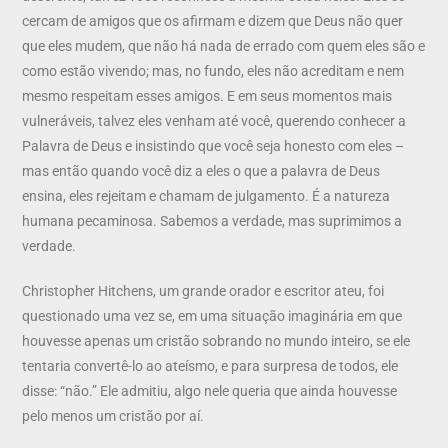
cercam de amigos que os afirmam e dizem que Deus não quer
que eles mudem, que não há nada de errado com quem eles são e
como estão vivendo; mas, no fundo, eles não acreditam e nem
mesmo respeitam esses amigos. E em seus momentos mais
vulneráveis, talvez eles venham até você, querendo conhecer a
Palavra de Deus e insistindo que você seja honesto com eles –
mas então quando você diz a eles o que a palavra de Deus
ensina, eles rejeitam e chamam de julgamento. É a natureza
humana pecaminosa. Sabemos a verdade, mas suprimimos a
verdade.
Christopher Hitchens, um grande orador e escritor ateu, foi
questionado uma vez se, em uma situação imaginária em que
houvesse apenas um cristão sobrando no mundo inteiro, se ele
tentaria convertê-lo ao ateísmo, e para surpresa de todos, ele
disse: “não.” Ele admitiu, algo nele queria que ainda houvesse
pelo menos um cristão por aí.