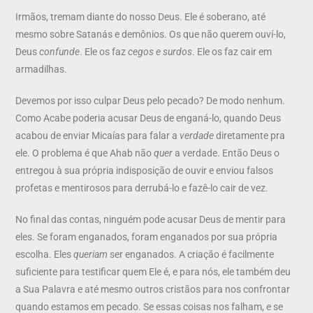
Irmãos, tremam diante do nosso Deus. Ele é soberano, até
mesmo sobre Satanás e demônios. Os que não querem ouví-lo,
Deus
confunde
. Ele os faz
cegos e surdos
. Ele os faz cair em
armadilhas.
Devemos por isso culpar Deus pelo pecado? De modo nenhum.
Como Acabe poderia acusar Deus de enganá-lo, quando Deus
acabou de enviar Micaías para falar a
verdade
diretamente pra
ele. O problema é que Ahab não
quer
a verdade. Então Deus o
entregou à sua própria indisposição de ouvir e enviou falsos
profetas e mentirosos para derrubá-lo e fazê-lo cair de vez.
No final das contas, ninguém pode acusar Deus de mentir para
eles. Se foram enganados, foram enganados por sua própria
escolha. Eles
queriam
ser enganados. A criação é facilmente
suficiente para testificar quem Ele é, e para nós, ele também deu
a Sua Palavra e até mesmo outros cristãos para nos confrontar
quando estamos em pecado. Se essas coisas nos falham, e se