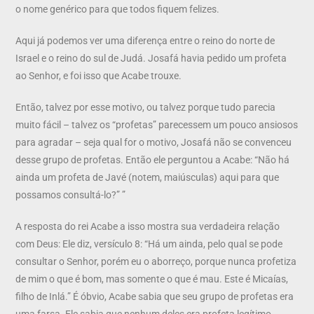
o nome genérico para que todos fiquem felizes.
Aqui já podemos ver uma diferença entre o reino do norte de
Israel e o reino do sul de Judá. Josafá havia pedido um profeta
ao Senhor, e foi isso que Acabe trouxe.
Então, talvez por esse motivo, ou talvez porque tudo parecia
muito fácil – talvez os “profetas” parecessem um pouco ansiosos
para agradar – seja qual for o motivo, Josafá não se convenceu
desse grupo de profetas. Então ele perguntou a Acabe: “Não há
ainda um profeta de Javé (notem, maiúsculas) aqui para que
possamos consultá-lo?” ”
A resposta do rei Acabe a isso mostra sua verdadeira relação
com Deus: Ele diz, versículo 8: “Há um ainda, pelo qual se pode
consultar o Senhor, porém eu o aborreço, porque nunca profetiza
de mim o que é bom, mas somente o que é mau. Este é Micaías,
filho de Inlá.” É óbvio, Acabe sabia que seu grupo de profetas era
uma farsa. Ele sabia que nenhum deles era profeta legítimo,