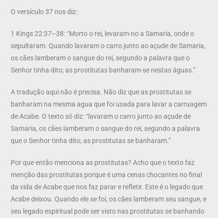
O versículo 37 nos diz:
1 Kings 22:37–38: “Morto o rei, levaram-no a Samaria, onde o
sepultaram. Quando lavaram o carro junto ao açude de Samaria,
os cães lamberam o sangue do rei, segundo a palavra que o
Senhor tinha dito; as prostitutas banharam-se nestas águas.”
A tradução aqui não é precisa. Não diz que as prostitutas se
banharam na mesma agua que foi usada para lavar a carruagem
de Acabe. O texto só diz: “lavaram o carro junto ao açude de
Samaria, os cães lamberam o sangue do rei, segundo a palavra
que o Senhor tinha dito; as prostitutas se banharam.”
Por que então menciona as prostitutas? Acho que o texto faz
menção das prostitutas porque é uma cenas chocantes no final
da vida de Acabe que nos faz parar e refletir. Este é o legado que
Acabe deixou. Quando ele se foi, os cães lamberam seu sangue, e
seu legado espiritual pode ser visto nas prostitutas se banhando