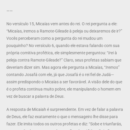
——
No versículo 15, Micaías vem antes do rei. O rei pergunta a ele:
“Micaías, iremos a Ramote-Gileade à peleja ou deixaremos de ir?”
Vocês perceberam como a pergunta do rei mudou um
pouquinho? No versículo 6, quando ele estava falando com sua
própria comitiva profética, ele simplesmente perguntou: “
Irei
à
peleja contra Ramote-Gileade?” Claro, seus profetas sabiam que
deveriam dizer sim. Mas agora ele pergunta a Micaías, “
Iremos
”
contando Josafá com ele, já que Josafá é o rei fiel de Judá—
assim predispondo o Micaías a ser favorável. A visão dele do que
é o profeta continua muito pobre, ele manipulando o homem em
vez de buscar a palavra de
Deus
.
A resposta de Micaiah é surpreendente. Em vez de falar a palavra
de Deus, ele faz exatamente o que o mensageiro lhe disse para
fazer. Ele imita todos os outros profetas e diz: “Sobe e triunfarás,