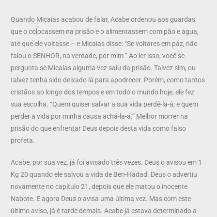
Quando Micaías acabou de falar, Acabe ordenou aos guardas
que o colocassem na prisão e o alimentassem com pão e água,
até que ele voltasse – e Micaías disse: “Se voltares em paz, não
falou o SENHOR, na verdade, por mim.” Ao ler isso, você se
pergunta se Micaías alguma vez saiu da prisão. Talvez sim, ou
talvez tenha sido deixado lá para apodrecer. Porém, como tantos
cristãos ao longo dos tempos e em todo o mundo hoje, ele fez
sua escolha. “Quem quiser salvar a sua vida perdê-la-á; e quem
perder a vida por minha causa achá-la-á.” Melhor morrer na
prisão do que enfrentar Deus depois desta vida como falso
profeta.
Acabe, por sua vez, já foi avisado três vezes. Deus o avisou em 1
Kg 20 quando ele salvou a vida de Ben-Hadad. Deus o advertiu
novamente no capítulo 21, depois que ele matou o inocente
Nabote. E agora Deus o avisa uma última vez. Mas com este
último aviso, já é tarde demais. Acabe já estava determinado a