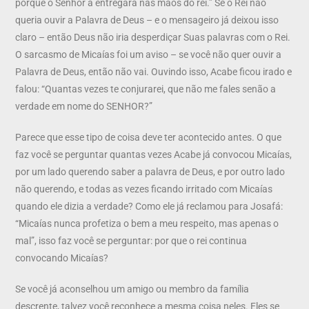
porque o Senhor a entregará nas mãos do rei.” Se o Rei não
queria ouvir a Palavra de Deus – e o mensageiro já deixou isso
claro – então Deus não iria desperdiçar Suas palavras com o Rei.
O sarcasmo de Micaías foi um aviso – se você não quer ouvir a
Palavra de Deus, então não vai. Ouvindo isso, Acabe ficou irado e
falou: “Quantas vezes te conjurarei, que não me fales senão a
verdade em nome do SENHOR?”
Parece que esse tipo de coisa deve ter acontecido antes. O que
faz você se perguntar quantas vezes Acabe já convocou Micaías,
por um lado querendo saber a palavra de Deus, e por outro lado
não querendo, e todas as vezes ficando irritado com Micaías
quando ele dizia a verdade? Como ele já reclamou para Josafá:
“Micaías nunca profetiza o bem a meu respeito, mas apenas o
mal”, isso faz você se perguntar: por que o rei continua
convocando Micaías?
Se você já aconselhou um amigo ou membro da família
descrente, talvez você reconhece a mesma coisa neles. Eles se