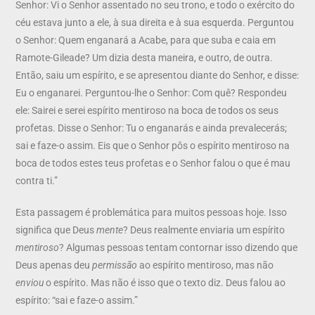
Senhor: Vi o Senhor assentado no seu trono, e todo o exército do
céu estava junto a ele, à sua direita e à sua esquerda. Perguntou
o Senhor: Quem enganará a Acabe, para que suba e caia em
Ramote-Gileade? Um dizia desta maneira, e outro, de outra.
Então, saiu um espírito, e se apresentou diante do Senhor, e disse:
Eu o enganarei. Perguntou-lhe o Senhor: Com quê? Respondeu
ele: Sairei e serei espírito mentiroso na boca de todos os seus
profetas. Disse o Senhor: Tu o enganarás e ainda prevalecerás;
sai e faze-o assim. Eis que o Senhor pôs o espírito mentiroso na
boca de todos estes teus profetas e o Senhor falou o que é mau
contra ti.”
Esta passagem é problemática para muitos pessoas hoje. Isso
significa que Deus
mente
? Deus realmente enviaria um espírito
mentiroso
? Algumas pessoas tentam contornar isso dizendo que
Deus apenas deu
permissão
ao espírito mentiroso, mas não
enviou
o espírito. Mas não é isso que o texto diz. Deus falou ao
espírito: “sai e faze-o assim.”