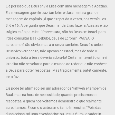
E é por isso que Deus envia Elias com uma mensagem a Acazias.
E a mensagem que ele traz também é claramente a grande
mensagem do capítulo, já que é repetida 3 vezes, nos versículos
3, 6 e 16. A pergunta que Deus manda Elias fazer a Acazias é tão
trágica e tão patética: “Porventura, não há Deus em Israel, para
irdes consultar Baal-Zebube, deus de Ecrom? [PAUSA] O
sarcasmo é tão óbvio, mas a tristeza também. Deus é o único
Deus vivo verdadeiro, não apenas de Israel, mas de todo o
universo; toda a terra deveria adorá-lo! Certamente então um rei
israelita não se voltaria para o mundo ao redor que não conhece
a Deus para obter respostas! Mas tragicamente, pateticamente,
ele o faz.
Ele pode ter afirmado ser um adorador de Yahweh e também de
Baal, mas na hora de necessidade, quando precisamos de
respostas, a quem nos voltamos demonstra o que realmente
acreditamos. É como o catecismo também ensina: “Pois das
duas coisas, só uma é verdadeira: ou Jesus é um Salvador in-