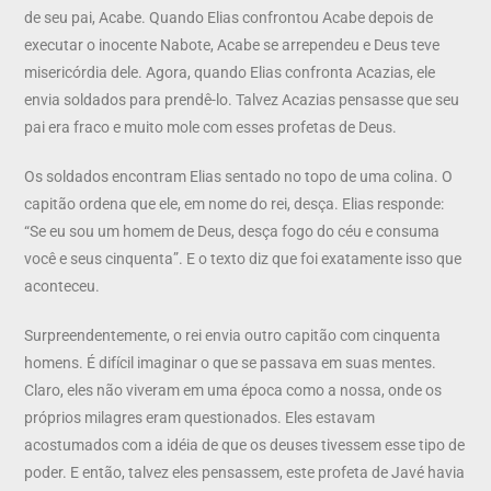
de seu pai, Acabe. Quando Elias confrontou Acabe depois de
executar o inocente Nabote, Acabe se arrependeu e Deus teve
misericórdia dele. Agora, quando Elias confronta Acazias, ele
envia soldados para prendê-lo. Talvez Acazias pensasse que seu
pai era fraco e muito mole com esses profetas de Deus.
Os soldados encontram Elias sentado no topo de uma colina. O
capitão ordena que ele, em nome do rei, desça. Elias responde:
“Se eu sou um homem de Deus, desça fogo do céu e consuma
você e seus cinquenta”. E o texto diz que foi exatamente isso que
aconteceu.
Surpreendentemente, o rei envia outro capitão com cinquenta
homens. É difícil imaginar o que se passava em suas mentes.
Claro, eles não viveram em uma época como a nossa, onde os
próprios milagres eram questionados. Eles estavam
acostumados com a idéia de que os deuses tivessem esse tipo de
poder. E então, talvez eles pensassem, este profeta de Javé havia