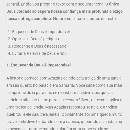
central. Então vou pregar o texto com o seguinte tema:
O único
Deus verdadeiro espera nossa confiança mais profunda e exige
nossa entrega completa
. Notaremos quatro pontos no texto:
Esquecer de Deus é imperdoável
Opor-se a Deus é perigoso
Render-se a Deus é necessário
Evitar a Palavra de Deus é fútil
1. Esquecer de Deus é imperdoável
A história começa com Acazias caindo pela treliça de uma janela
em seu quarto no palácio em Samaria. Você sabe como sua mãe
sempre lhe dizia para não se recostar na cadeira, porque as
cadeiras não são feitas para se recostar? Bem, o mesmo aplica à
uma treliça de janela. Mas Acazias recostou-se nele, e a treliça
quebrou, e ele caiu pela janela. Obviamente, foi uma queda muito
grave – ele deve ter batido com a cabeça, quebrado as costas ou
o pescoço – porque mandou alguém para saber se ele se