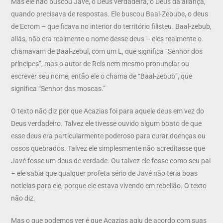
Mas ele não buscou Javé, o Deus verdadeira, o Deus da aliança,
quando precisava de respostas. Ele buscou Baal-Zebube, o deus
de Ecrom – que ficava no interior do território filisteu. Baal-zebub,
aliás, não era realmente o nome desse deus – eles realmente o
chamavam de Baal-zebul, com um L, que significa “Senhor dos
príncipes”, mas o autor de Reis nem mesmo pronunciar ou
escrever seu nome, então ele o chama de “Baal-zebub”, que
significa “Senhor das moscas.”
O texto não diz por que Acazias foi para aquele deus em vez do
Deus verdadeiro. Talvez ele tivesse ouvido algum boato de que
esse deus era particularmente poderoso para curar doenças ou
ossos quebrados. Talvez ele simplesmente não acreditasse que
Javé fosse um deus de verdade. Ou talvez ele fosse como seu pai
– ele sabia que qualquer profeta sério de Javé não teria boas
notícias para ele, porque ele estava vivendo em rebelião. O texto
não diz.
Mas o que podemos ver é que Acazias agiu de acordo com suas