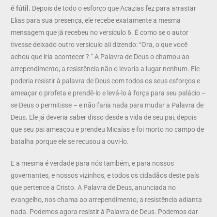
é fútil.
Depois de todo o esforço que Acazias fez para arrastar
Elias para sua presença, ele recebe exatamente a mesma
mensagem que já recebeu no versículo 6. É como se o autor
tivesse deixado outro versículo ali dizendo: “Ora, o que você
achou que iria acontecer ? ” A Palavra de Deus o chamou ao
arrependimento; a resistência não o levaria a lugar nenhum. Ele
poderia resistir à palavra de Deus com todos os seus esforços e
ameaçar o profeta e prendê-lo e levá-lo à força para seu palácio –
se Deus o permitisse – e não faria nada para mudar a Palavra de
Deus. Ele já deveria saber disso desde a vida de seu pai, depois
que seu pai ameaçou e prendeu Micaías e foi morto no campo de
batalha porque ele se recusou a ouvi-lo.
E a mesma é verdade para nós também, e para nossos
governantes, e nossos vizinhos, e todos os cidadãos deste país
que pertence a Cristo. A Palavra de Deus, anunciada no
evangelho, nos chama ao arrependimento; a resistência adianta
nada. Podemos agora resistir à Palavra de Deus. Podemos dar