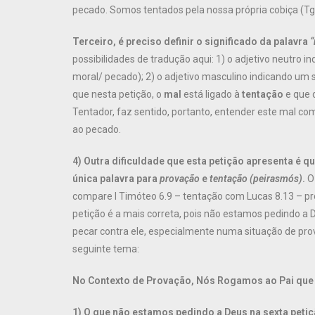
pecado. Somos tentados pela nossa própria cobiça (Tg.
Terceiro, é preciso definir o significado da palavra
“
possibilidades de tradução aqui: 1) o adjetivo neutro i
moral/ pecado); 2) o adjetivo masculino indicando um 
que nesta petição, o
mal
está ligado à
tentação
e que d
Tentador, faz sentido, portanto, entender este mal co
ao pecado.
4) Outra dificuldade que esta petição apresenta é qu
única palavra para
provação
e
tentação
(peirasmós)
.
O 
compare I Timóteo 6.9 – tentação com Lucas 8.13 – pro
petição é a mais correta, pois não estamos pedindo a D
pecar contra ele, especialmente numa situação de prov
seguinte tema:
No Contexto de Provação, Nós Rogamos ao Pai que n
1) O que não estamos pedindo a Deus na sexta petiç