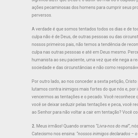
ações pecaminosas dos homens para cumprir seus propó
perversos.
A verdade é que somos tentados todos os dias e de t
culpa não é de Deus, de outras pessoas ou das circun
nossos primeiros pais, não temos a tendência de reconh
culpa nas outras pessoas e até em Deus mesmo. Perceb
humanista ao seu paciente, uma vez que ele nega a re
sociedade e das circunstâncias e não como responsáve
Por outro lado, ao nos conceder a sexta petição, Cr
lutamos contra inimigos mais fortes do que nós e, por
vencermos as tentações e o pecado. Você reconhece q
você se deixar seduzir pelas tentações e peca, você 
ao Senhor para não voltar a cair em tentação? Você co
2.
Meus irmãos! Quando oramos
“Livra-nos do mal”
, nó
Catecismo nos ensina:
“nossos inimigos declarados – o