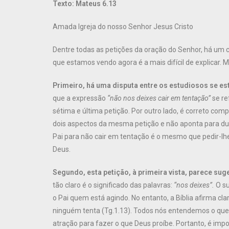
Texto:
Mateus 6.13
Amada Igreja do nosso Senhor Jesus Cristo
Dentre todas as petições da oração do Senhor, há um c
que estamos vendo agora é a mais difícil de explicar. 
Primeiro, há uma disputa entre os estudiosos se e
que a expressão
“não nos deixes cair em tentação”
se re
sétima e última petição. Por outro lado, é correto co
dois aspectos da mesma petição e não aponta para dua
Pai para não cair em tentação é o mesmo que pedir-lhe 
Deus.
Segundo, esta petição, à primeira vista, parece su
tão claro é o significado das palavras:
“nos deixes”.
O su
o Pai quem está agindo. No entanto, a Bíblia afirma 
ninguém tenta (Tg.1.13). Todos nós entendemos o qu
atração para fazer o que Deus proíbe. Portanto, é impo