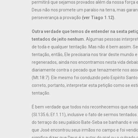
permitirá que sejamos provados além da nossa força 
Deus não nos promete um paraíso na terra, mas garan
perseverança a provação
(ver Tiago 1.12).
Outra verdade que temos de entender na sexta pet
tentados de jeito nenhum.
Algumas pessoas interpret
de toda e qualquer tentação. Mas não é bem assim. S
tentação, então, Ele precisaria nos tirar deste mundo 
regenerados, ainda nos encontramos nesta vida debaixo
diariamente contra o pecado que tenazmente nos assed
(Mt.18:7). Ele mesmo foi conduzido pelo Espírito Santo
correto, portanto, interpretar esta petição como se e
tentação.
É bem verdade que todos nós reconhecemos que nada
(Sl.135.6; Ef.1.11), inclusive o fato de sermos tentados
do terraço do seu palácio Bate-Seba se banhando e ve
que José encontrou seus irmãos no campo e foi vendido
significa dizer que Deus é o autor do mal ou o culpado 