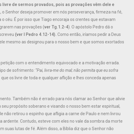
s livre de sermos provados, pois as provações vêm dele e
, o Senhor deseja promover em nós perseverança, firmeza na fé,
 o céu. É por isso que Tiago encoraja os crentes que estavam
egrarem nas provações (
ver Tg.1.2-4
). O apóstolo Pedro dá o
escreveu
(ver I Pedro 4.12-14).
Como então, iríamos pedir a Deus
e ele mesmo as designou para o nosso bem e que somos exortados
a petição com o entendimento equivocado e a motivação errada.
ipo de sofrimento
: “Pai, livra-me do mal; não permita que eu sofra
que os livre de toda e qualquer aflição e lhes conceda apenas
imento. Também não é errado para nós clamar ao Senhor que alivie
seu propósito soberano e visando o nosso bem estar espiritual,
 não retirou o espinho que afligia a carne de Paulo e nem livrou
ha ardente. Contudo, esteve com eles no vale da sombra da morte
 suas lutas de fé. Além disso, a Bíblia diz que o Senhor não