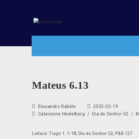
Mateus 6.13
Elissandro Rabêlo
2025-02-19
Catecismo Heidelberg
/
Dia do Senhor 52
/
M
Leitura:
Tiago 1. 1-18; Dia do Senhor 52, P&R 127