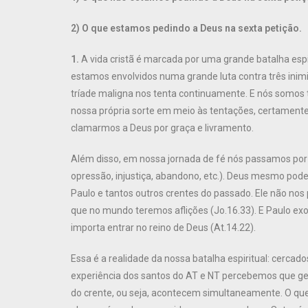
2) O que estamos pedindo a Deus na sexta petição.
1.
A vida cristã é marcada por uma grande batalha esp
estamos envolvidos numa grande luta contra três inim
tríade maligna nos tenta continuamente. E nós somos
nossa própria sorte em meio às tentações, certament
clamarmos a Deus por graça e livramento.
Além disso, em nossa jornada de fé nós passamos por 
opressão, injustiça, abandono, etc.). Deus mesmo pode
Paulo e tantos outros crentes do passado. Ele não nos
que no mundo teremos aflições (Jo.16.33). E Paulo exo
importa entrar no reino de Deus (At.14.22).
Essa é a realidade da nossa batalha espiritual: cercad
experiência dos santos do AT e NT percebemos que ge
do crente, ou seja, acontecem simultaneamente. O qu