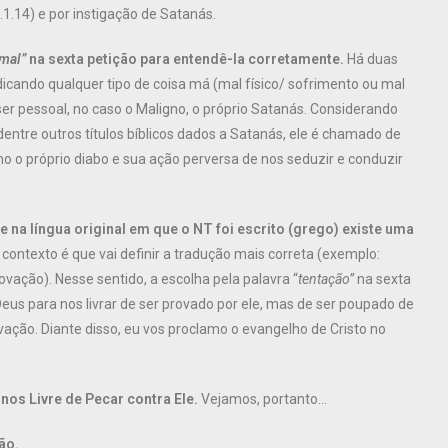
1.14) e por instigação de Satanás.
mal”
na sexta petição para entendê-la corretamente.
Há duas
ndicando qualquer tipo de coisa má (mal físico/ sofrimento ou mal
ser pessoal, no caso o Maligno, o próprio Satanás. Considerando
entre outros títulos bíblicos dados a Satanás, ele é chamado de
mo o próprio diabo e sua ação perversa de nos seduzir e conduzir
e na língua original em que o NT foi escrito (grego) existe uma
contexto é que vai definir a tradução mais correta (exemplo:
vação). Nesse sentido, a escolha pela palavra “
tentação”
na sexta
eus para nos livrar de ser provado por ele, mas de ser poupado de
ação. Diante disso, eu vos proclamo o evangelho de Cristo no
os Livre de Pecar contra Ele.
Vejamos, portanto…
ão.