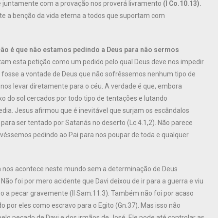
e juntamente com a provação nos proverá livramento
(I Co.10.13).
te a benção da vida eterna a todos que suportam com
ição é que não estamos pedindo a Deus para não sermos
am esta petição como um pedido pelo qual Deus deve nos impedir
e fosse a vontade de Deus que não sofrêssemos nenhum tipo de
e nos levar diretamente para o céu. A verdade é que, embora
 do sol cercados por todo tipo de tentações e lutando
ia. Jesus afirmou que é inevitável que surjam os escândalos
 para ser tentado por Satanás no deserto (Lc.4.1,2). Não parece
stivéssemos pedindo ao Pai para nos poupar de toda e qualquer
 nos acontece neste mundo sem a determinação de Deus
. Não foi por mero acidente que Davi deixou de ir para a guerra e viu
io a pecar gravemente (II Sam.11.3). Também não foi por acaso
 por eles como escravo para o Egito (Gn.37). Mas isso não
pelo pecado de Davi e dos irmãos de José. Ele pode até controlar as