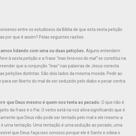
onsenso entre os estudiosos da Bíblia de que esta sexta petição
Mas por que é assim? Pelas seguintes razões:
stamos lidando com uma ou duas petições.
Alguns entendem
fere à sexta petição e a frase
“mas livra-nos do mal”
se constitui na
mpreender que a conjunção
“mas”
nas palavras de Jesus conecta
s petições distintas. São dois lados da mesma moeda. Pedir ao
para ser liberto do mal de ser seduzido pelo diabo e pecar contra
gerir que Deus mesmo é quem nos tenta ao pecado.
O que não é
jeito da frase é o Pai. O verbo está na voz ativa significando que é
claramente que Deus não pode ser tentado pelo mal e ele mesmo a
e é uma tentação. Uma tentação é uma sedução ao pecado, uma
ssível que Deus faça isso conosco porque ele é Santo e odeia o