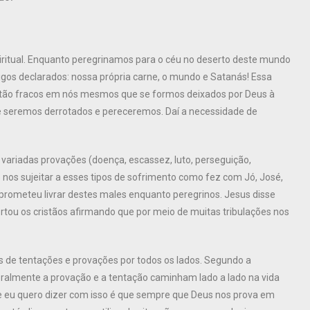
iritual. Enquanto peregrinamos para o céu no deserto deste mundo
igos declarados: nossa própria carne, o mundo e Satanás! Essa
 tão fracos em nós mesmos que se formos deixados por Deus à
e seremos derrotados e pereceremos. Daí a necessidade de
variadas provações (doença, escassez, luto, perseguição,
 nos sujeitar a esses tipos de sofrimento como fez com Jó, José,
 prometeu livrar destes males enquanto peregrinos. Jesus disse
rtou os cristãos afirmando que por meio de muitas tribulações nos
os de tentações e provações por todos os lados. Segundo a
ralmente a provação e a tentação caminham lado a lado na vida
e eu quero dizer com isso é que sempre que Deus nos prova em