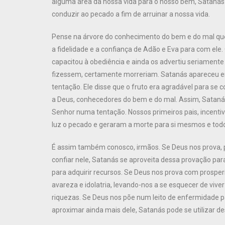
alguma área da nossa vida para o nosso bem, Satanás es
conduzir ao pecado a fim de arruinar a nossa vida.
Pense na árvore do conhecimento do bem e do mal que 
a fidelidade e a confiança de Adão e Eva para com ele
capacitou à obediência e ainda os advertiu seriament
fizessem, certamente morreriam. Satanás apareceu em
tentação. Ele disse que o fruto era agradável para s
a Deus, conhecedores do bem e do mal. Assim, Satanás
Senhor numa tentação. Nossos primeiros pais, incentiv
luz o pecado e geraram a morte para si mesmos e tod
É assim também conosco, irmãos. Se Deus nos prova,
confiar nele, Satanás se aproveita dessa provação para
para adquirir recursos. Se Deus nos prova com prosper
avareza e idolatria, levando-nos a se esquecer de vive
riquezas. Se Deus nos põe num leito de enfermidade p
aproximar ainda mais dele, Satanás pode se utilizar d