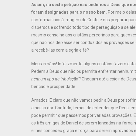
Assim, na sexta petição não pedimos a Deus que no
foram designadas para o nosso bem.
Por meio delas
conformar-nos à imagem de Cristo e nos preparar para
dispersos e sofrendo todo tipo de perseguição a se al
mesmo conselho aos cristãos peregrinos para quem 
que não nos deixasse ser conduzidos às provações s
a recebê-las com alegria e fé?
Meus irmãos! Infelizmente alguns cristãos fazem est
Pedem a Deus que não os permita enfrentar nenhum t
nenhum tipo de tribulação”!
Chegam até a exigir de Deus 
benção e prosperidade.
Amados! É claro que não vamos pedir a Deus por sofr
a nossa dor. Contudo, temos de entender que Deus, em 
pode permitir que passemos por variadas provações. Ele
os três amigos de Daniel de serem lançados na fornal
e lhes concedeu graça e força para serem aprovados em