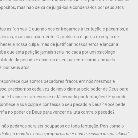
sitos, mas não deixa de julgá-los e condená-los por seus atos
odas as formas. E quando nos entregamos à tentação e pecamos, a
stâncias, mas nossa somente. O problema é que, a exemplo de
ecer a nossa culpa, mas de justificar nossos erros e lançar a
a que esta petição jamais seria indicada por um psicólogo
alidade do pecado e enxerga o seu paciente como vítima da
l por seus atos.
isto reconhece que somos pecadores fracos em nós mesmos e
 isso, precisamos cada vez de novo clamar pelo poder de Deus para
ue é fraco em si mesmo e está cercado por tentações? E quando
reconhece a sua culpa e confessa o seu pecado a Deus? Você pede
nfia no poder de Deus para vencer na luta contra o pecado?
s não pedimos para ser poupados de toda tentação. Pois como o
 diabo, o mundo e nossa própria carne – nunca cessam de nos atacar”