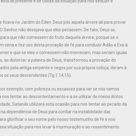
tá ali presente e se utiliza da situação para nos seduzir e
ficava no Jardim do Éden. Deus pôs aquela árvore ali para provar
. O Senhor não desejava que eles pecassem. De fato, Deus os
e para que não comessem do fruto daquela árvore, porque se o
 cena e fez uso desta provação de fé para conduzir Adão e Eva à
e comer e que se eles o comessem não morreriam, mas seriam iguais
, ao distorcer a palavra de Deus, transformou a provação do
ados pela antiga serpente e cegos por sua própria cobiça, deram à
os os seus descendentes (Tg.1.14,15).
 por exemplo, com pobreza ou escassez para ver se nós vamos
 nos tentar ao descontentamento e a se utilizar de meios ilícitos
idade, Satanás utilizará esta ocasião para nos tentar ao pecado da
r na dependência de Deus para confiar na instabilidade das
ara glorificar o seu nome pelo nosso testemunho de fé e nos
essa situação para nos levar à murmuração e ao ressentimento.