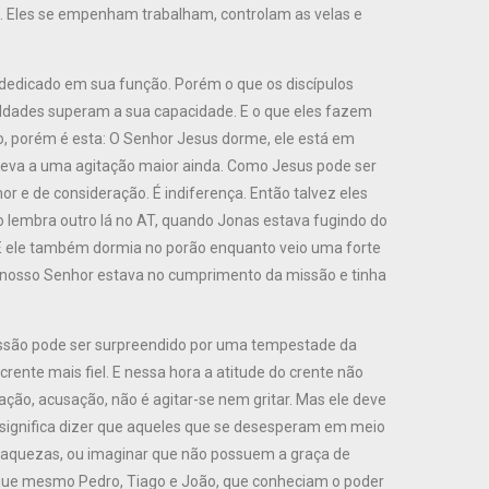
. Eles se empenham trabalham, controlam as velas e
s dedicado em sua função. Porém o que os discípulos
culdades superam a sua capacidade. E o que eles fazem
ão, porém é esta: O Senhor Jesus dorme, ele está em
s leva a uma agitação maior ainda. Como Jesus pode ser
or e de consideração. É indiferença. Então talvez eles
o lembra outro lá no AT, quando Jonas estava fugindo do
. E ele também dormia no porão enquanto veio uma forte
 nosso Senhor estava no cumprimento da missão e tinha
issão pode ser surpreendido por uma tempestade da
rente mais fiel. E nessa hora a atitude do crente não
ação, acusação, não é agitar-se nem gritar. Mas ele deve
o significa dizer que aqueles que se desesperam em meio
fraquezas, ou imaginar que não possuem a graça de
que mesmo Pedro, Tiago e João, que conheciam o poder