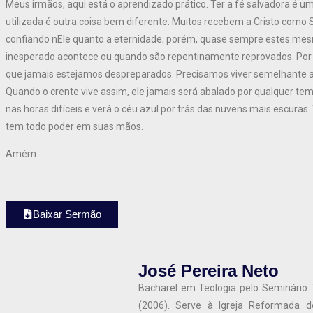
Meus irmãos, aqui está o aprendizado prático. Ter a fé salvadora é um
utilizada é outra coisa bem diferente. Muitos recebem a Cristo como
confiando nEle quanto a eternidade; porém, quase sempre estes mesm
inesperado acontece ou quando são repentinamente reprovados. Por 
que jamais estejamos despreparados. Precisamos viver semelhante a M
Quando o crente vive assim, ele jamais será abalado por qualquer tem
nas horas difíceis e verá o céu azul por trás das nuvens mais escuras.
tem todo poder em suas mãos.
Amém
Baixar Sermão
José Pereira Neto
Bacharel em Teologia pelo Seminário
(2006). Serve à Igreja Reformada 