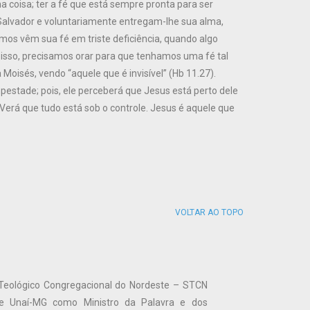
a coisa; ter a fé que está sempre pronta para ser
 Salvador e voluntariamente entregam-lhe sua alma,
os vêm sua fé em triste deficiência, quando algo
isso, precisamos orar para que tenhamos uma fé tal
oisés, vendo “aquele que é invisível” (Hb 11.27).
pestade; pois, ele perceberá que Jesus está perto dele
 Verá que tudo está sob o controle. Jesus é aquele que
VOLTAR AO TOPO
 Teológico Congregacional do Nordeste – STCN
de Unaí-MG como Ministro da Palavra e dos