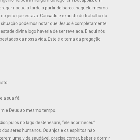
vangelho na outra margem do lago, em Decápolis, um
 pregar naquela tarde a partir do barco, naquele mesmo
smo jeito que estava. Cansado e exausto do trabalho do
sa situação podemos notar que Jesus é completamente
stade divina logo haveria de ser revelada. E aqui nós
pestades da nossa vida. Este é o tema da pregação
isto
e a sua fé.
mem e Deus ao mesmo tempo.
iscípulos no lago de Genesaré, “ele adormeceu”.
dos seres humanos. Os anjos e os espíritos não
erem uma vida saudável, precisa comer, beber e dormir.