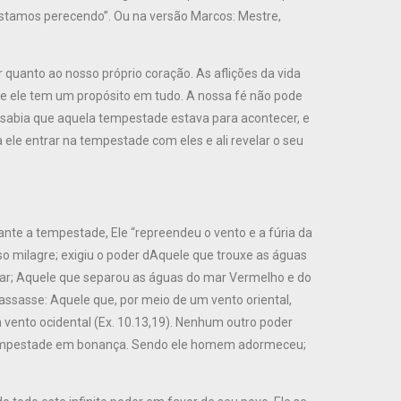
 estamos perecendo”. Ou na versão Marcos: Mestre,
 quanto ao nosso próprio coração. As aflições da vida
 ele tem um propósito em tudo. A nossa fé não pode
sabia que aquela tempestade estava para acontecer, e
 ele entrar na tempestade com eles e ali revelar o seu
ante a tempestade, Ele “repreendeu o vento e a fúria da
o milagre; exigiu o poder dAquele que trouxe as águas
secar; Aquele que separou as águas do mar Vermelho e do
ssasse: Aquele que, por meio de um vento oriental,
 vento ocidental (Ex. 10.13,19). Nenhum outro poder
tempestade em bonança. Sendo ele homem adormeceu;