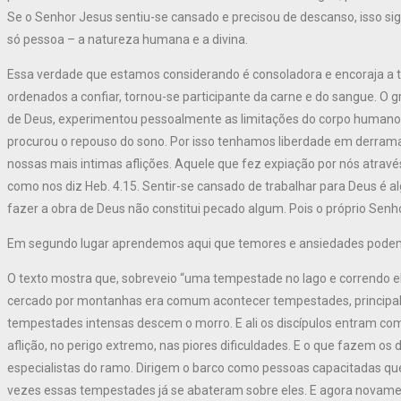
Se o Senhor Jesus sentiu-se cansado e precisou de descanso, isso si
só pessoa – a natureza humana e a divina.
Essa verdade que estamos considerando é consoladora e encoraja a
ordenados a confiar, tornou-se participante da carne e do sangue. O 
de Deus, experimentou pessoalmente as limitações do corpo humano.
procurou o repouso do sono. Por isso tenhamos liberdade em derrama
nossas mais intimas aflições. Aquele que fez expiação por nós atra
como nos diz Heb. 4.15. Sentir-se cansado de trabalhar para Deus é 
fazer a obra de Deus não constitui pecado algum. Pois o próprio Sen
Em segundo lugar aprendemos aqui que temores e ansiedades podem in
O texto mostra que, sobreveio “uma tempestade no lago e correndo eles
cercado por montanhas era comum acontecer tempestades, principalm
tempestades intensas descem o morro. E ali os discípulos entram c
aflição, no perigo extremo, nas piores dificuldades. E o que fazem os 
especialistas do ramo. Dirigem o barco como pessoas capacitadas que
vezes essas tempestades já se abateram sobre eles. E agora novamen