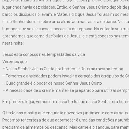
Depois de muito trabalhar naquele lugar, Jesus pretendia pregar o e
lugar onde havia dez cidades. Então, o Senhor Jesus Cristo depois de
barco os discípulos o levam, e Mateus diz que Jesus foi assim do me
dia, o Senhor dormia sobre uma almofada na traseira do barco. Nes
humano, que se ele cansa e necessita de repouso. No entanto sua maje
aprendemos que como discípulos de Jesus, ele está conosco nas tem
nesta noite:
Jesus está conosco nas tempestades da vida
Veremos que:
– Nosso Senhor Jesus Cristo era homem e Deus ao mesmo tempo
– Temores e ansiedades podem invadir o coração dos discípulos de Cr
– Quão grande é o poder de nosso Senhor Jesus Cristo
– A necessidade de o crente manter-se preparado para utilizar sempr
Em primeiro lugar, vemos em nosso texto que nosso Senhor era ho
O texto nos mostra que enquanto navegava juntamente com os seus d
Podemos ter certeza de que adormecer é uma das condições naturais 
precisam de alimentos ou descanso. Mas carne e o sangue, para mant