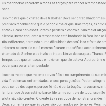
Os marinheiros recorrem a todas as forças para vencer a tempestade
nada.
Isso mostra que o cristão deve trabalhar. Deve ser o trabalhador mai
precisam reconhecer é que o perigo é maior que suas forças, as difi
então? Ficam nervosos!! Gritam e perdem o controle. Sua maior afliç
silêncio, inerte enquanto a tempestade está bradando lá fora. Isso o
tão indiferente, dormindo numa dificuldade dessas? Isso é falta de am
irritaram-se com ele e até mesmo ficaram irados! Esse aconteciment
chamado do Senhor e ao invés de ir para Nínive desceu para Tharsis
tempestade que ameaçava o navio em que ele estava. Aqui porém, o
poder para parar a tempestade.
Isso nos mostra que mesmo servos fiéis e no cumprimento da sua m
vida. Problemas, enfermidades, crises, perseguições. Podem atingir o c
pode ser de desespero, porque fé não é perturbação, nervosismo, irrit
lembrar que Jesus está no barco. Ele tem o controle de tudo. Isso nã
a luta não são crentes. O crente às vezes pode demonstrar grandes 
Deus, somente porque às vezes são dominados por temores. Vejam 