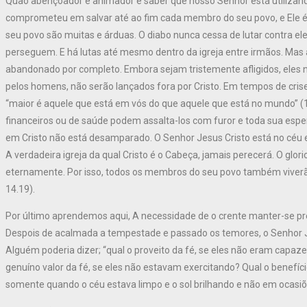
Quão abençoador e animador é saber que nosso Senhor está utilizando
comprometeu em salvar até ao fim cada membro do seu povo, e Ele é
seu povo são muitas e árduas. O diabo nunca cessa de lutar contra 
perseguem. E há lutas até mesmo dentro da igreja entre irmãos. Mas a
abandonado por completo. Embora sejam tristemente afligidos, eles 
pelos homens, não serão lançados fora por Cristo. Em tempos de cri
“maior é aquele que está em vós do que aquele que está no mundo” (1J
financeiros ou de saúde podem assalta-los com furor e toda sua espe
em Cristo não está desamparado. O Senhor Jesus Cristo está no céu 
A verdadeira igreja da qual Cristo é o Cabeça, jamais perecerá. O glor
eternamente. Por isso, todos os membros do seu povo também viverão e
14.19).
Por último aprendemos aqui, A necessidade de o crente manter-se pre
Despois de acalmada a tempestade e passado os temores, o Senhor Je
Alguém poderia dizer; “qual o proveito da fé, se eles não eram capa
genuíno valor da fé, se eles não estavam exercitando? Qual o benefíci
somente quando o céu estava limpo e o sol brilhando e não em ocas