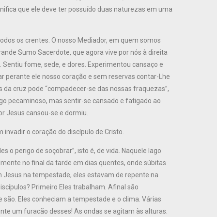
gnifica que ele deve ter possuído duas naturezas em uma
 todos os crentes. O nosso Mediador, em quem somos
grande Sumo Sacerdote, que agora vive por nós à direita
 Sentiu fome, sede, e dores. Experimentou cansaço e
r perante ele nosso coração e sem reservas contar-Lhe
vés da cruz pode “compadecer-se das nossas fraquezas”,
algo pecaminoso, mas sentir-se cansado e fatigado ao
hor Jesus cansou-se e dormiu.
vadir o coração do discípulo de Cristo.
 o perigo de soçobrar”, isto é, de vida. Naquele lago
ente no final da tarde em dias quentes, onde súbitas
om Jesus na tempestade, eles estavam de repente na
discípulos? Primeiro Eles trabalham. Afinal são
 são. Eles conheciam a tempestade e o clima. Várias
te um furacão desses! As ondas se agitam às alturas.