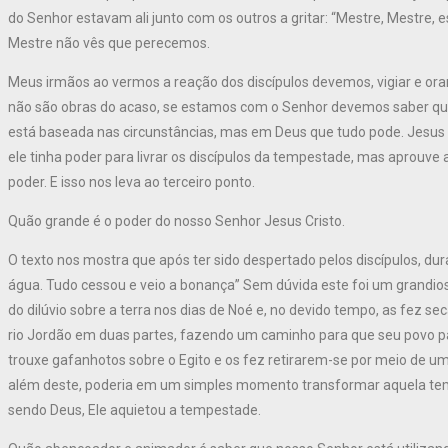
do Senhor estavam ali junto com os outros a gritar: “Mestre, Mestre,
Mestre não vês que perecemos.
Meus irmãos ao vermos a reação dos discípulos devemos, vigiar e orar
não são obras do acaso, se estamos com o Senhor devemos saber que
está baseada nas circunstâncias, mas em Deus que tudo pode. Jesus 
ele tinha poder para livrar os discípulos da tempestade, mas aprouve a
poder. E isso nos leva ao terceiro ponto.
Quão grande é o poder do nosso Senhor Jesus Cristo.
O texto nos mostra que após ter sido despertado pelos discípulos, dur
água. Tudo cessou e veio a bonança” Sem dúvida este foi um grandios
do dilúvio sobre a terra nos dias de Noé e, no devido tempo, as fez 
rio Jordão em duas partes, fazendo um caminho para que seu povo pa
trouxe gafanhotos sobre o Egito e os fez retirarem-se por meio de um
além deste, poderia em um simples momento transformar aquela 
sendo Deus, Ele aquietou a tempestade.