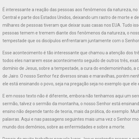
É interessante a reação das pessoas aos fenômenos da natureza, no
Central e parte dos Estados Unidos, deixando um rastro de morte e d
milhares de pessoas tiveram que deixar suas casas nos EUA. Tudo iss
pessoas temem e tremem diante dos fenômenos da natureza, o nosso
tempestade que os discípulos enfrentaram juntamente com o Senhor
Esse acontecimento é tão interessante que chamou a atenção dos trê
todos eles narrarem esse acontecimento seguido de outros três, ex
domínio de Jesus, sobre a tempestade, a cura do endemoninhado, a c
de Jairo. O nosso Senhor fez diversos sinais e maravilhas, porém ne
ele está ensinando o povo, seja na pregação seja no exemplo que ele 
E em nosso texto não é diferente, embora não tenhamos aqui um ser
sermão, talvez o sermão da montanha, o nosso Senhor está ensinando 
ensino não depende tanto de teoria, mais da prática, do exemplo. Mu
palavras. Aqui e nas passagens seguintes mais uma vez o Senhor mos
mundo dos demônios, sobre as enfermidades e sobre a morte.