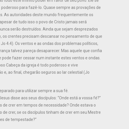
 todo este infinito poder em favor de seu povo. Ele se
 poderoso para fazê-lo. Quase sempre as provações de
eles. As autoridades deste mundo frequentemente os
pesar de tudo isso o povo de Cristo jamais será
nunca serão destruídos. Ainda que sejam desprezados
se, os crentes precisam descansar no pensamento de que
o 4.4). Os ventos e as ondas dos problemas políticos,
rança talvez pareça desaparecer. Mas aquele que confia
e pode fazer cessar num instante estes ventos e ondas.
ioso Cabeça da igreja é todo poderoso e vive
, ao final, chegarão seguros ao lar celestial (Jo
parado para utilizar sempre a sua fé.
sus disse aos seus discípulos: “Onde está a vossa fé?”
zes de crer em tempos de necessidade? Onde estava o
o de crer, se os discípulos tinham de crer em seu Mestre
iões de tempestade?”