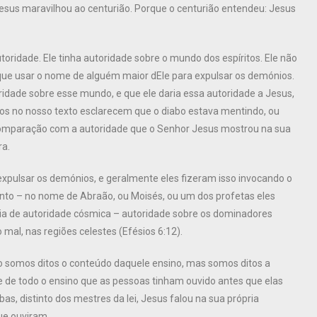
esus maravilhou ao centurião. Porque o centurião entendeu: Jesus
oridade. Ele tinha autoridade sobre o mundo dos espíritos. Ele não
a que usar o nome de alguém maior dEle para expulsar os demónios.
oridade sobre esse mundo, e que ele daria essa autoridade a Jesus,
dios no nosso texto esclarecem que o diabo estava mentindo, ou
 comparação com a autoridade que o Senhor Jesus mostrou na sua
ra.
expulsar os demónios, e geralmente eles fizeram isso invocando o
to – no nome de Abraão, ou Moisés, ou um dos profetas eles
a de autoridade cósmica – autoridade sobre os dominadores
 mal, nas regiões celestes (Efésios 6:12).
o somos ditos o conteúdo daquele ensino, mas somos ditos a
te de todo o ensino que as pessoas tinham ouvido antes que elas
as, distinto dos mestres da lei, Jesus falou na sua própria
ue ouviram.