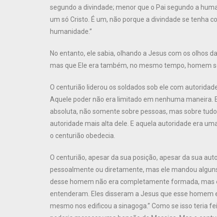
segundo a divindade; menor que o Pai segundo a hum
um só Cristo. É um, não porque a divindade se tenha
humanidade.”
No entanto, ele sabia, olhando a Jesus com os olhos 
mas que Ele era também, no mesmo tempo, homem so
O centurião liderou os soldados sob ele com autorida
Aquele poder não era limitado em nenhuma maneira. 
absoluta, não somente sobre pessoas, mas sobre tud
autoridade mais alta dele. E aquela autoridade era u
o centurião obedecia.
O centurião, apesar da sua posição, apesar da sua au
pessoalmente ou diretamente, mas ele mandou alguns
desse homem não era completamente formada, mas ess
entenderam. Eles disseram a Jesus que esse homem er
mesmo nos edificou a sinagoga.” Como se isso teria 