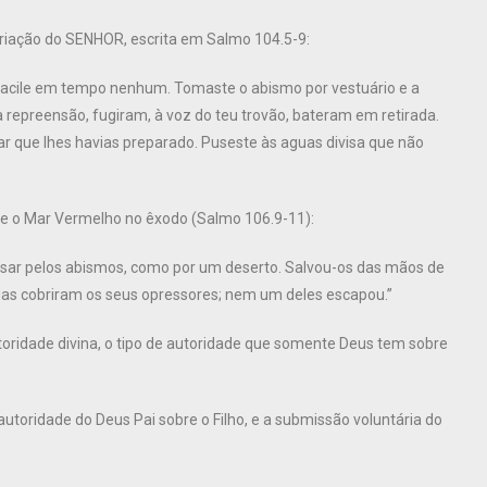
riação do SENHOR, escrita em Salmo 104.5-9:
 vacile em tempo nenhum. Tomaste o abismo por vestuário e a
 repreensão, fugiram, à voz do teu trovão, bateram em retirada.
r que lhes havias preparado. Puseste às aguas divisa que não
e o Mar Vermelho no êxodo (Salmo 106.9-11):
ssar pelos abismos, como por um deserto. Salvou-os das mãos de
uas cobriram os seus opressores; nem um deles escapou.”
oridade divina, o tipo de autoridade que somente Deus tem sobre
toridade do Deus Pai sobre o Filho, e a submissão voluntária do