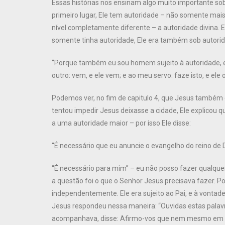
Essas histórias nos ensinam algo muito importante so
primeiro lugar, Ele tem autoridade – não somente mai
nível completamente diferente – a autoridade divina.
somente tinha autoridade, Ele era também sob autorid
“Porque também eu sou homem sujeito à autoridade, e te
outro: vem, e ele vem; e ao meu servo: faze isto, e ele o
Podemos ver, no fim de capitulo 4, que Jesus também
tentou impedir Jesus deixasse a cidade, Ele explicou qu
a uma autoridade maior – por isso Ele disse:
“É necessário que eu anuncie o evangelho do reino de 
“É necessário para mim” – eu não posso fazer qualquer 
a questão foi o que o Senhor Jesus precisava fazer. Po
independentemente. Ele era sujeito ao Pai, e à vontade
Jesus respondeu nessa maneira: “Ouvidas estas palavr
acompanhava, disse: Afirmo-vos que nem mesmo em Isr