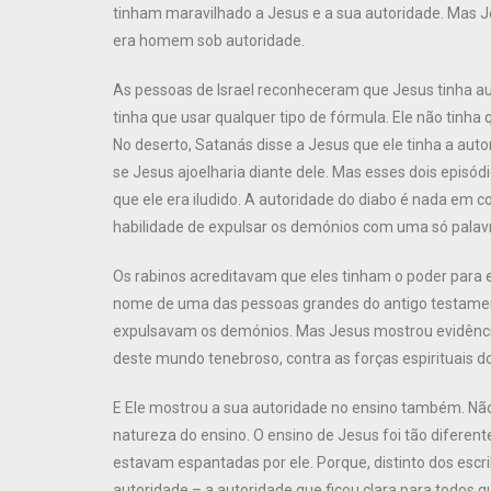
tinham maravilhado a Jesus e a sua autoridade. Mas J
era homem sob autoridade.
As pessoas de Israel reconheceram que Jesus tinha aut
tinha que usar qualquer tipo de fórmula. Ele não tinh
No deserto, Satanás disse a Jesus que ele tinha a aut
se Jesus ajoelharia diante dele. Mas esses dois episó
que ele era iludido. A autoridade do diabo é nada em
habilidade de expulsar os demónios com uma só palav
Os rabinos acreditavam que eles tinham o poder para 
nome de uma das pessoas grandes do antigo testamen
expulsavam os demónios. Mas Jesus mostrou evidênci
deste mundo tenebroso, contra as forças espirituais do
E Ele mostrou a sua autoridade no ensino também. Nã
natureza do ensino. O ensino de Jesus foi tão diferen
estavam espantadas por ele. Porque, distinto dos escrib
autoridade – a autoridade que ficou clara para todos q