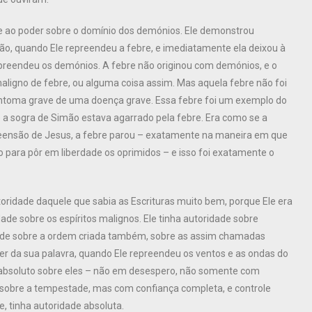
, e ao poder sobre o domínio dos demónios. Ele demonstrou
ão, quando Ele repreendeu a febre, e imediatamente ela deixou à
epreendeu os demónios. A febre não originou com demónios, e o
aligno de febre, ou alguma coisa assim. Mas aquela febre não foi
sintoma grave de uma doença grave. Essa febre foi um exemplo do
 a sogra de Simão estava agarrado pela febre. Era como se a
reensão de Jesus, a febre parou – exatamente na maneira em que
 para pôr em liberdade os oprimidos – e isso foi exatamente o
oridade daquele que sabia as Escrituras muito bem, porque Ele era
ridade sobre os espíritos malignos. Ele tinha autoridade sobre
idade sobre a ordem criada também, sobre as assim chamadas
er da sua palavra, quando Ele repreendeu os ventos e as ondas do
 absoluto sobre eles – não em desespero, não somente com
r sobre a tempestade, mas com confiança completa, e controle
, tinha autoridade absoluta.