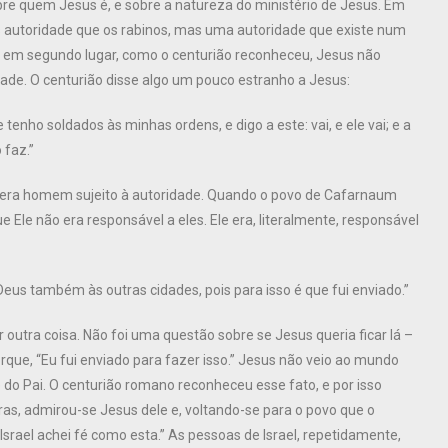
bre quem Jesus é, e sobre a natureza do ministério de Jesus. Em
s autoridade que os rabinos, mas uma autoridade que existe num
 E em segundo lugar, como o centurião reconheceu, Jesus não
ade. O centurião disse algo um pouco estranho a Jesus:
nho soldados às minhas ordens, e digo a este: vai, e ele vai; e a
 faz.”
 era homem sujeito à autoridade. Quando o povo de Cafarnaum
e Ele não era responsável a eles. Ele era, literalmente, responsável
Deus também às outras cidades, pois para isso é que fui enviado.”
outra coisa. Não foi uma questão sobre se Jesus queria ficar lá –
rque, “Eu fui enviado para fazer isso.” Jesus não veio ao mundo
 do Pai. O centurião romano reconheceu esse fato, e por isso
as, admirou-se Jesus dele e, voltando-se para o povo que o
ael achei fé como esta.” As pessoas de Israel, repetidamente,