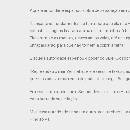
Aquela autoridade espelhou a obra de separação em c
“Lançaste os fundamentos da terra, para que ela não
cobriste; as aguas ficaram acima das montanhas; à tua
Elevaram-se os montes, desceram os vales, até ao luga
ultrapassarão, para que não tornem a cobrir a terra.”
E aquela autoridade espelhou o poder do SENHOR sobr
“Repreendeu o mar Vermelho, e ele secou; e fê-los pa
quem os odiava e os remiu do poder do inimigo. As ag
Era essa autoridade que o Senhor Jesus mostrou – aut
cada parte da sua criação.
Mas essa autoridade tinha um outro lado também – a au
Filho ao Pai.