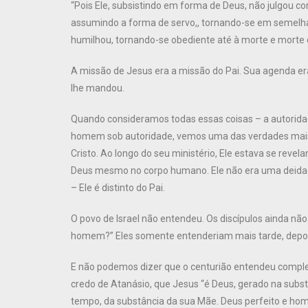
“Pois Ele, subsistindo em forma de Deus, não julgou c
assumindo a forma de servo,, tornando-se em semelh
humilhou, tornando-se obediente até à morte e morte de
A missão de Jesus era a missão do Pai. Sua agenda er
lhe mandou.
Quando consideramos todas essas coisas – a autoridade
homem sob autoridade, vemos uma das verdades mais 
Cristo. Ao longo do seu ministério, Ele estava se reve
Deus mesmo no corpo humano. Ele não era uma deidad
– Ele é distinto do Pai.
O povo de Israel não entendeu. Os discípulos ainda n
homem?” Eles somente entenderiam mais tarde, depois
E não podemos dizer que o centurião entendeu comple
credo de Atanásio, que Jesus “é Deus, gerado na subs
tempo, da substância da sua Mãe. Deus perfeito e hom