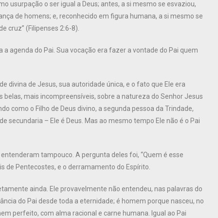
omo usurpação o ser igual a Deus; antes, a si mesmo se esvaziou,
ança de homens; e, reconhecido em figura humana, a si mesmo se
 cruz” (Filipenses 2:6-8).
a a agenda do Pai. Sua vocação era fazer a vontade do Pai quem
 divina de Jesus, sua autoridade única, e o fato que Ele era
belas, mais incompreensíveis, sobre a natureza do Senhor Jesus
lando como o Filho de Deus divino, a segunda pessoa da Trindade,
e secundaria – Ele é Deus. Mas ao mesmo tempo Ele não é o Pai
ão entenderam tampouco. A pergunta deles foi, “Quem é esse
 de Pentecostes, e o derramamento do Espírito.
tamente ainda. Ele provavelmente não entendeu, nas palavras do
tância do Pai desde toda a eternidade; é homem porque nasceu, no
em perfeito, com alma racional e carne humana. Igual ao Pai