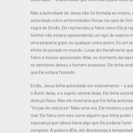
Mas a autoridade de Jesus não foi limitada ao ensino
autoridade sobre enfermidades físicas na casa de Sim
sogra de Simão. Ele repreendeu a febre como Ele já r
Senhor não estava repreendendo um tipo de espirito m
uma pequena gripe, ou qualquer coisa assim; foi um 
efeito do pecado no mundo. Lucas diz literalmente que
febre a tivesse aprisionado. Mas, no momento da rep
os demónios deixou o homem possesso. Ele tinha vindo
que Ele estava fazendo.
Então, Jesus tinha autoridade em ensinamento – a aut
o Autor delas, e o sujeito central delas. Ele tinha auto
doença física. Mas ele mostraria que Ele tinha autor
“forças de natureza.” Mais uma vez, Ele mostrou o pod
mar. Ele falou com eles como alguém que tinha poder
esperança que talvez havia algo que Ele poderia faze
completo. A palavra dEle, até direcionada à tempestade