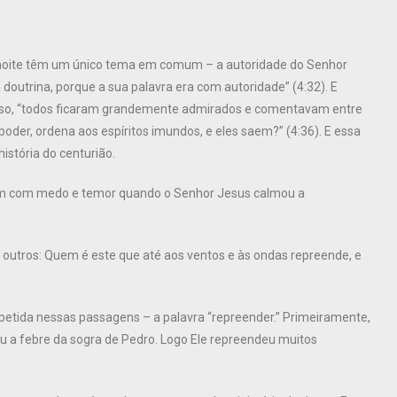
noite têm um único tema em comum – a autoridade do Senhor
outrina, porque a sua palavra era com autoridade” (4:32). E
so, “todos ficaram grandemente admirados e comentavam entre
 poder, ordena aos espíritos imundos, e eles saem?” (4:36). E essa
istória do centurião.
ram com medo e temor quando o Senhor Jesus calmou a
 outros: Quem é este que até aos ventos e às ondas repreende, e
epetida nessas passagens – a palavra “repreender.” Primeiramente,
u a febre da sogra de Pedro. Logo Ele repreendeu muitos
.