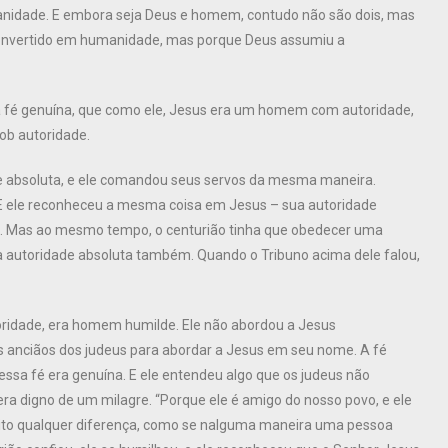
anidade. E embora seja Deus e homem, contudo não são dois, mas
 convertido em humanidade, mas porque Deus assumiu a
da fé genuína, que como ele, Jesus era um homem com autoridade,
b autoridade.
de absoluta, e ele comandou seus servos da mesma maneira.
E ele reconheceu a mesma coisa em Jesus – sua autoridade
o. Mas ao mesmo tempo, o centurião tinha que obedecer uma
ma autoridade absoluta também. Quando o Tribuno acima dele falou,
toridade, era homem humilde. Ele não abordou a Jesus
 anciãos dos judeus para abordar a Jesus em seu nome. A fé
a fé era genuína. E ele entendeu algo que os judeus não
a digno de um milagre. “Porque ele é amigo do nosso povo, e ele
feito qualquer diferença, como se nalguma maneira uma pessoa