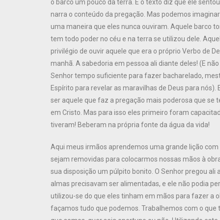
o barco um pouco da terra. E o texto diz que ele sento
narra o conteúdo da pregação. Mas podemos imaginar
uma maneira que eles nunca ouviram. Aquele barco to
tem todo poder no céu e na terra se utilizou dele. Aq
privilégio de ouvir aquele que era o próprio Verbo de 
manhã. A sabedoria em pessoa ali diante deles! (E n
Senhor tempo suficiente para fazer bacharelado, mest
Espírito para revelar as maravilhas de Deus para nós
ser aquele que faz a pregação mais poderosa que se t
em Cristo. Mas para isso eles primeiro foram capacita
tiveram! Beberam na própria fonte da água da vida!
Aqui meus irmãos aprendemos uma grande lição com a 
sejam removidas para colocarmos nossas mãos à obra 
sua disposição um púlpito bonito. O Senhor pregou ali
almas precisavam ser alimentadas, e ele não podia p
utilizou-se do que eles tinham em mãos para fazer a 
façamos tudo que podemos. Trabalhemos com o que 