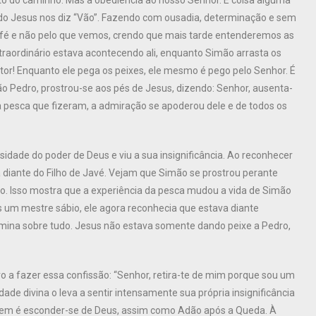
orto do caminho. Mas a obediência ao nosso Senhor. E coisa alguma
o Jesus nos diz “Vão”. Fazendo com ousadia, determinação e sem
a fé e não pelo que vemos, crendo que mais tarde entenderemos as
raordinário estava acontecendo ali, enquanto Simão arrasta os
ntor! Enquanto ele pega os peixes, ele mesmo é pego pelo Senhor. É
ão Pedro, prostrou-se aos pés de Jesus, dizendo: Senhor, ausenta-
 pesca que fizeram, a admiração se apoderou dele e de todos os
dade do poder de Deus e viu a sua insignificância. Ao reconhecer
diante do Filho de Javé. Vejam que Simão se prostrou perante
ho. Isso mostra que a experiência da pesca mudou a vida de Simão
s um mestre sábio, ele agora reconhecia que estava diante
omina sobre tudo. Jesus não estava somente dando peixe a Pedro,
o a fazer essa confissão: “Senhor, retira-te de mim porque sou um
e divina o leva a sentir intensamente sua própria insignificância
em é esconder-se de Deus, assim como Adão após a Queda. À