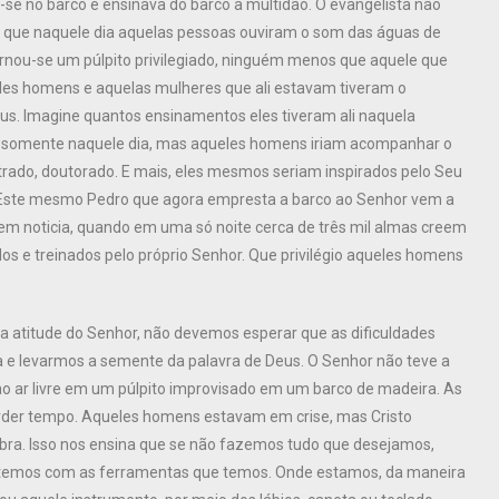
u-se no barco e ensinava do barco a multidão. O evangelista não
 que naquele dia aquelas pessoas ouviram o som das águas de
rnou-se um púlpito privilegiado, ninguém menos que aquele que
ueles homens e aquelas mulheres que ali estavam tiveram o
Deus. Imagine quantos ensinamentos eles tiveram ali naquela
ão somente naquele dia, mas aqueles homens iriam acompanhar o
rado, doutorado. E mais, eles mesmos seriam inspirados pelo Seu
). Este mesmo Pedro que agora empresta a barco ao Senhor vem a
em noticia, quando em uma só noite cerca de três mil almas creem
dos e treinados pelo próprio Senhor. Que privilégio aqueles homens
atitude do Senhor, não devemos esperar que as dificuldades
e levarmos a semente da palavra de Deus. O Senhor não teve a
 ao ar livre em um púlpito improvisado em um barco de madeira. As
erder tempo. Aqueles homens estavam em crise, mas Cristo
obra. Isso nos ensina que se não fazemos tudo que desejamos,
temos com as ferramentas que temos. Onde estamos, da maneira