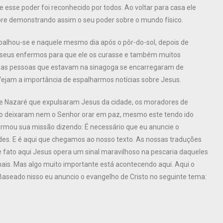
e esse poder foi reconhecido por todos. Ao voltar para casa ele
ebre demonstrando assim o seu poder sobre o mundo físico.
spalhou-se e naquele mesmo dia após o pôr-do-sol, depois de
 seus enfermos para que ele os curasse e também muitos
to as pessoas que estavam na sinagoga se encarregaram de
Vejam a importância de espalharmos notícias sobre Jesus.
e Nazaré que expulsaram Jesus da cidade, os moradores de
o deixaram nem o Senhor orar em paz, mesmo este tendo ido
firmou sua missão dizendo: É necessário que eu anuncie o
es. E é aqui que chegamos ao nosso texto. As nossas traduções
e fato aqui Jesus opera um sinal maravilhoso na pescaria daqueles
mais. Mas algo muito importante está acontecendo aqui. Aqui o
seado nisso eu anuncio o evangelho de Cristo no seguinte tema: