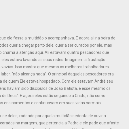
que ele fosse a multidão o acompanhava. E agora ali na beira do
dos queria chegar perto dele, queria ser curados por ele, mas
go chama a atenção aqui. Ali estavam quatro pescadores que
e eles estava lavando as suas redes. Imaginem a frustação
s vazias. Isso mostra que mesmo os melhores trabalhadores
bor, “não alcança nada”. O principal daqueles pescadores era
a de quem Ele estava hospedado. Com ele estavam André seu
ens haviam sido discípulos de João Batista, e esse mesmo os
de Deus”. E agora eles estão seguindo a Cristo, não como
us ensinamentos e continuavam em suas vidas normais.
a-se deles, rodeado por aquela multidão sedenta de ouvir a
corados na margem, que pertencia a Pedro e ele pede que afaste