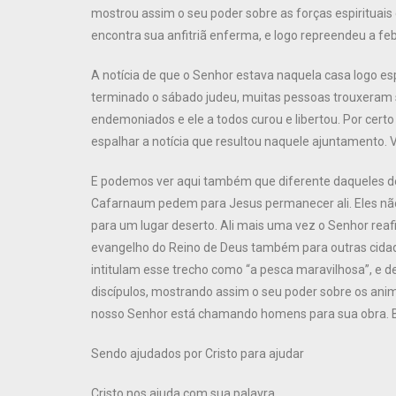
mostrou assim o seu poder sobre as forças espirituais 
encontra sua anfitriã enferma, e logo repreendeu a f
A notícia de que o Senhor estava naquela casa logo e
terminado o sábado judeu, muitas pessoas trouxeram
endemoniados e ele a todos curou e libertou. Por cer
espalhar a notícia que resultou naquele ajuntamento. 
E podemos ver aqui também que diferente daqueles d
Cafarnaum pedem para Jesus permanecer ali. Eles nã
para um lugar deserto. Ali mais uma vez o Senhor rea
evangelho do Reino de Deus também para outras cidad
intitulam esse trecho como “a pesca maravilhosa”, e d
discípulos, mostrando assim o seu poder sobre os ani
nosso Senhor está chamando homens para sua obra. Ba
Sendo ajudados por Cristo para ajudar
Cristo nos ajuda com sua palavra