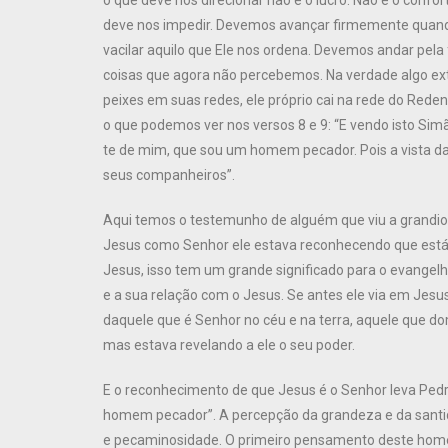
o que deve nos direcionar não é o lucro. Não é o conf
deve nos impedir. Devemos avançar firmemente quand
vacilar aquilo que Ele nos ordena. Devemos andar pel
coisas que agora não percebemos. Na verdade algo ext
peixes em suas redes, ele próprio cai na rede do Rede
o que podemos ver nos versos 8 e 9: “E vendo isto Sim
te de mim, que sou um homem pecador. Pois a vista da
seus companheiros”.
Aqui temos o testemunho de alguém que viu a grandiosi
Jesus como Senhor ele estava reconhecendo que está 
Jesus, isso tem um grande significado para o evangel
e a sua relação com o Jesus. Se antes ele via em Jesu
daquele que é Senhor no céu e na terra, aquele que d
mas estava revelando a ele o seu poder.
E o reconhecimento de que Jesus é o Senhor leva Pedr
homem pecador”. A percepção da grandeza e da santidad
e pecaminosidade. O primeiro pensamento deste hom