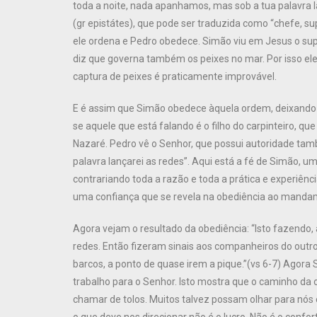
toda a noite, nada apanhamos, mas sob a tua palavra l
(gr epistátes), que pode ser traduzida como “chefe, s
ele ordena e Pedro obedece. Simão viu em Jesus o supe
diz que governa também os peixes no mar. Por isso 
captura de peixes é praticamente improvável.
E é assim que Simão obedece àquela ordem, deixando 
se aquele que está falando é o filho do carpinteiro, 
Nazaré. Pedro vê o Senhor, que possui autoridade tamb
palavra lançarei as redes”. Aqui está a fé de Simão, 
contrariando toda a razão e toda a prática e experiênci
uma confiança que se revela na obediência ao manda
Agora vejam o resultado da obediência: “Isto fazendo
redes. Então fizeram sinais aos companheiros do outr
barcos, a ponto de quase irem a pique.”(vs 6-7) Agora
trabalho para o Senhor. Isto mostra que o caminho da
chamar de tolos. Muitos talvez possam olhar para nós 