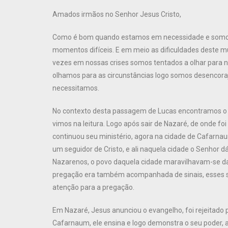
Amados irmãos no Senhor Jesus Cristo,
Como é bom quando estamos em necessidade e somos 
momentos difíceis. E em meio as dificuldades deste m
vezes em nossas crises somos tentados a olhar para 
olhamos para as circunstâncias logo somos desencora
necessitamos.
No contexto desta passagem de Lucas encontramos o 
vimos na leitura. Logo após sair de Nazaré, de onde fo
continuou seu ministério, agora na cidade de Cafarnau
um seguidor de Cristo, e ali naquela cidade o Senhor d
Nazarenos, o povo daquela cidade maravilhavam-se da s
pregação era também acompanhada de sinais, esses s
atenção para a pregação.
Em Nazaré, Jesus anunciou o evangelho, foi rejeitado 
Cafarnaum, ele ensina e logo demonstra o seu poder,