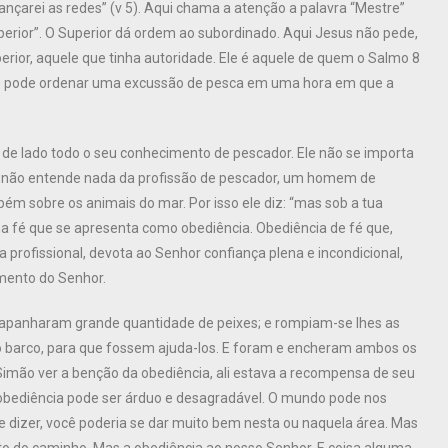
ançarei as redes” (v 5). Aqui chama a atenção a palavra “Mestre”
uperior”. O Superior dá ordem ao subordinado. Aqui Jesus não pede,
rior, aquele que tinha autoridade. Ele é aquele de quem o Salmo 8
ele pode ordenar uma excussão de pesca em uma hora em que a
de lado todo o seu conhecimento de pescador. Ele não se importa
que não entende nada da profissão de pescador, um homem de
ém sobre os animais do mar. Por isso ele diz: “mas sob a tua
uma fé que se apresenta como obediência. Obediência de fé que,
a profissional, devota ao Senhor confiança plena e incondicional,
mento do Senhor.
, apanharam grande quantidade de peixes; e rompiam-se lhes as
o barco, para que fossem ajuda-los. E foram e encheram ambos os
 Simão ver a benção da obediência, ali estava a recompensa de seu
 obediência pode ser árduo e desagradável. O mundo pode nos
e dizer, você poderia se dar muito bem nesta ou naquela área. Mas