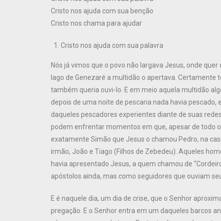
Cristo nos ajuda com sua benção
Cristo nos chama para ajudar
Cristo nos ajuda com sua palavra
Nós já vimos que o povo não largava Jesus, onde quer 
lago de Genezaré a multidão o apertava. Certamente to
também queria ouvi-lo. E em meio aquela multidão al
depois de uma noite de pescaria nada havia pescado, 
daqueles pescadores experientes diante de suas rede
podem enfrentar momentos em que, apesar de todo o la
exatamente Simão que Jesus o chamou Pedro, na cas
irmão, João e Tiago (Filhos de Zebedeu). Aqueles hom
havia apresentado Jesus, a quem chamou de “Cordeiro 
apóstolos ainda, mas como seguidores que ouviam se
E é naquele dia, um dia de crise, que o Senhor aproxim
pregação. E o Senhor entra em um daqueles barcos an