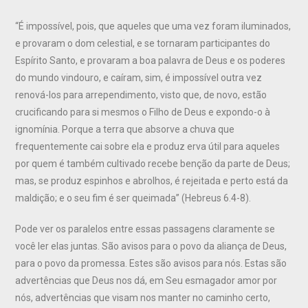
“É impossível, pois, que aqueles que uma vez foram iluminados,
e provaram o dom celestial, e se tornaram participantes do
Espírito Santo, e provaram a boa palavra de Deus e os poderes
do mundo vindouro, e caíram, sim, é impossível outra vez
renová-los para arrependimento, visto que, de novo, estão
crucificando para si mesmos o Filho de Deus e expondo-o à
ignomínia. Porque a terra que absorve a chuva que
frequentemente cai sobre ela e produz erva útil para aqueles
por quem é também cultivado recebe benção da parte de Deus;
mas, se produz espinhos e abrolhos, é rejeitada e perto está da
maldição; e o seu fim é ser queimada” (Hebreus 6.4-8).
Pode ver os paralelos entre essas passagens claramente se
você ler elas juntas. São avisos para o povo da aliança de Deus,
para o povo da promessa. Estes são avisos para nós. Estas são
advertências que Deus nos dá, em Seu esmagador amor por
nós, advertências que visam nos manter no caminho certo,