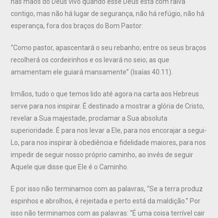
nas mãos do Deus vivo quando esse Deus está com raiva
contigo, mas não há lugar de segurança, não há refúgio, não há
esperança, fora dos braços do Bom Pastor:
“Como pastor, apascentará o seu rebanho; entre os seus braços
recolherá os cordeirinhos e os levará no seio; as que
amamentam ele guiará mansamente” (Isaías 40.11).
Irmãos, tudo o que temos lido até agora na carta aos Hebreus
serve para nos inspirar. É destinado a mostrar a glória de Cristo,
revelar a Sua majestade, proclamar a Sua absoluta
superioridade. É para nos levar a Ele, para nos encorajar a segui-
Lo, para nos inspirar à obediência e fidelidade maiores, para nos
impedir de seguir nosso próprio caminho, ao invés de seguir
Aquele que disse que Ele é o Caminho.
E por isso não terminamos com as palavras, “Se a terra produz
espinhos e abrolhos, é rejeitada e perto está da maldição.” Por
isso não terminamos com as palavras: “É uma coisa terrível cair