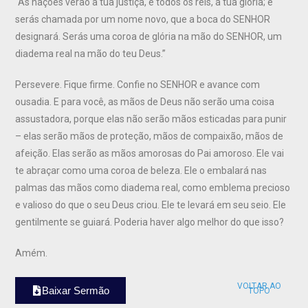
“As nações verão a tua justiça, e todos os reis, a tua glória; e
serás chamada por um nome novo, que a boca do SENHOR
designará. Serás uma coroa de glória na mão do SENHOR, um
diadema real na mão do teu Deus.”
Persevere. Fique firme. Confie no SENHOR e avance com
ousadia. E para você, as mãos de Deus não serão uma coisa
assustadora, porque elas não serão mãos esticadas para punir
– elas serão mãos de proteção, mãos de compaixão, mãos de
afeição. Elas serão as mãos amorosas do Pai amoroso. Ele vai
te abraçar como uma coroa de beleza. Ele o embalará nas
palmas das mãos como diadema real, como emblema precioso
e valioso do que o seu Deus criou. Ele te levará em seu seio. Ele
gentilmente se guiará. Poderia haver algo melhor do que isso?
Amém.
VOLTAR AO
Baixar Sermão
TOPO