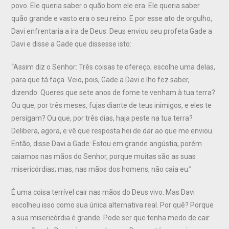
povo. Ele queria saber o quão bom ele era. Ele queria saber
quão grande e vasto era o seu reino. E por esse ato de orgulho,
Davi enfrentaria a ira de Deus. Deus enviou seu profeta Gade a
Davi e disse a Gade que dissesse isto:
“Assim diz o Senhor: Três coisas te ofereço; escolhe uma delas,
para que tá faça. Veio, pois, Gade a Davi e lho fez saber,
dizendo: Queres que sete anos de fome te venham à tua terra?
Ou que, por três meses, fujas diante de teus inimigos, e eles te
persigam? Ou que, por três dias, haja peste na tua terra?
Delibera, agora, e vê que resposta hei de dar ao que me enviou.
Então, disse Davi a Gade: Estou em grande angústia; porém
caiamos nas mãos do Senhor, porque muitas são as suas
misericórdias; mas, nas mãos dos homens, não caia eu.”
É uma coisa terrível cair nas mãos do Deus vivo. Mas Davi
escolheu isso como sua única alternativa real. Por quê? Porque
a sua misericórdia é grande. Pode ser que tenha medo de cair