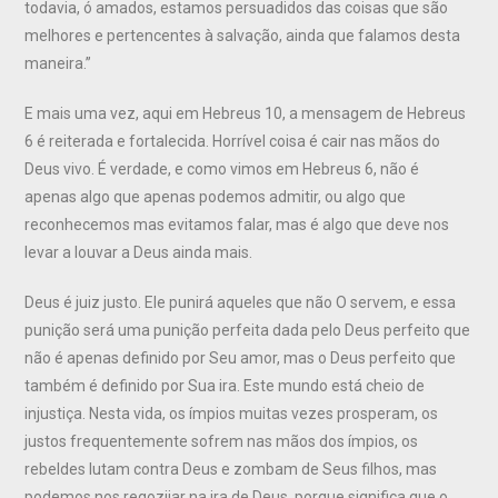
todavia, ó amados, estamos persuadidos das coisas que são
melhores e pertencentes à salvação, ainda que falamos desta
maneira.”
E mais uma vez, aqui em Hebreus 10, a mensagem de Hebreus
6 é reiterada e fortalecida. Horrível coisa é cair nas mãos do
Deus vivo. É verdade, e como vimos em Hebreus 6, não é
apenas algo que apenas podemos admitir, ou algo que
reconhecemos mas evitamos falar, mas é algo que deve nos
levar a louvar a Deus ainda mais.
Deus é juiz justo. Ele punirá aqueles que não O servem, e essa
punição será uma punição perfeita dada pelo Deus perfeito que
não é apenas definido por Seu amor, mas o Deus perfeito que
também é definido por Sua ira. Este mundo está cheio de
injustiça. Nesta vida, os ímpios muitas vezes prosperam, os
justos frequentemente sofrem nas mãos dos ímpios, os
rebeldes lutam contra Deus e zombam de Seus filhos, mas
podemos nos regozijar na ira de Deus, porque significa que o