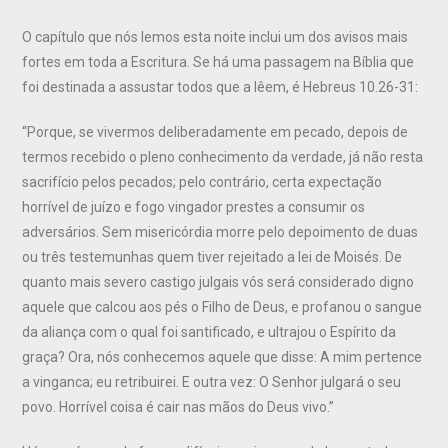
O capítulo que nós lemos esta noite inclui um dos avisos mais
fortes em toda a Escritura. Se há uma passagem na Bíblia que
foi destinada a assustar todos que a lêem, é Hebreus 10.26-31:
“Porque, se vivermos deliberadamente em pecado, depois de
termos recebido o pleno conhecimento da verdade, já não resta
sacrifício pelos pecados; pelo contrário, certa expectação
horrível de juízo e fogo vingador prestes a consumir os
adversários. Sem misericórdia morre pelo depoimento de duas
ou três testemunhas quem tiver rejeitado a lei de Moisés. De
quanto mais severo castigo julgais vós será considerado digno
aquele que calcou aos pés o Filho de Deus, e profanou o sangue
da aliança com o qual foi santificado, e ultrajou o Espírito da
graça? Ora, nós conhecemos aquele que disse: A mim pertence
a vinganca; eu retribuirei. E outra vez: O Senhor julgará o seu
povo. Horrível coisa é cair nas mãos do Deus vivo.”