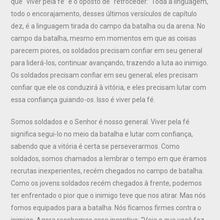
que “viver pela fé” é o oposto de “retroceder.” Toda a linguagem,
todo o encorajamento, desses últimos versículos de capítulo
dez, é a linguagem tirada do campo da batalha ou da arena. No
campo da batalha, mesmo em momentos em que as coisas
parecem piores, os soldados precisam confiar em seu general
para liderá-los, continuar avançando, trazendo a luta ao inimigo.
Os soldados precisam confiar em seu general; eles precisam
confiar que ele os conduzirá à vitória, e eles precisam lutar com
essa confiança guiando-os. Isso é viver pela fé.
Somos soldados e o Senhor é nosso general. Viver pela fé
significa segui-lo no meio da batalha e lutar com confiança,
sabendo que a vitória é certa se perseverarmos. Como
soldados, somos chamados a lembrar o tempo em que éramos
recrutas inexperientes, recém chegados no campo de batalha.
Como os jovens soldados recém chegados à frente, podemos
ter enfrentado o pior que o inimigo teve que nos atirar. Mas nós
fomos equipados para a batalha. Nós ficamos firmes contra o
inimigo. Agora recebemos esse incentivo: “Veja o que você fez