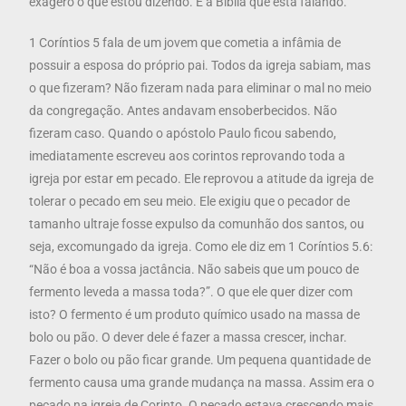
exagero o que estou dizendo. É a Bíblia que está falando.
1 Coríntios 5 fala de um jovem que cometia a infâmia de
possuir a esposa do próprio pai. Todos da igreja sabiam, mas
o que fizeram? Não fizeram nada para eliminar o mal no meio
da congregação. Antes andavam ensoberbecidos. Não
fizeram caso. Quando o apóstolo Paulo ficou sabendo,
imediatamente escreveu aos corintos reprovando toda a
igreja por estar em pecado. Ele reprovou a atitude da igreja de
tolerar o pecado em seu meio. Ele exigiu que o pecador de
tamanho ultraje fosse expulso da comunhão dos santos, ou
seja, excomungado da igreja. Como ele diz em 1 Coríntios 5.6:
“Não é boa a vossa jactância. Não sabeis que um pouco de
fermento leveda a massa toda?”. O que ele quer dizer com
isto? O fermento é um produto químico usado na massa de
bolo ou pão. O dever dele é fazer a massa crescer, inchar.
Fazer o bolo ou pão ficar grande. Um pequena quantidade de
fermento causa uma grande mudança na massa. Assim era o
pecado na igreja de Corinto. O pecado estava crescendo mais