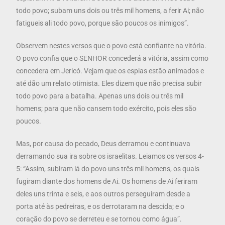
todo povo; subam uns dois ou três mil homens, a ferir Ai; não
fatigueis ali todo povo, porque são poucos os inimigos”.
Observem nestes versos que o povo está confiante na vitória.
O povo confia que o SENHOR concederá a vitória, assim como
concedera em Jericó. Vejam que os espias estão animados e
até dão um relato otimista. Eles dizem que não precisa subir
todo povo para a batalha. Apenas uns dois ou três mil
homens; para que não cansem todo exército, pois eles são
poucos.
Mas, por causa do pecado, Deus derramou e continuava
derramando sua ira sobre os israelitas. Leiamos os versos 4-
5: “Assim, subiram lá do povo uns três mil homens, os quais
fugiram diante dos homens de Ai. Os homens de Ai feriram
deles uns trinta e seis, e aos outros perseguiram desde a
porta até às pedreiras, e os derrotaram na descida; e o
coração do povo se derreteu e se tornou como água”.