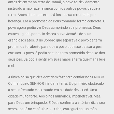
antes de entrar na terra de Canaã, o povo foi devidamente
instruído a não fazer aliança com os outros povos daquela
terra. Antes tinha que expulsá-los da sua terra dada por
herança. Era a promessa de Deus tomando forma concreta. O
povo agora podia ver Deus cumprindo sua promessa. Deus
estava agindo por meio de seu servo Josué e de seus
grandiosos atos. O rio Jordão que separava o povo da terra
prometida foi aberto para que o povo pudesse passar a pés
enxutos. O povo já podia sentir a terra prometida debaixo dos
seus pés. Já podia sentir em suas mãos a terra que mana lei e
mel.
A única coisa que eles deveriam fazer era confiar no SENHOR.
Confiar que o SENHOR iria dar a terra. E o primeiro obstáculo
a ser enfrentado e derrotado era a cidade de Jericó. Uma
cidade muito forte. Aos olhos humanos, impenetrável. Mas,
para Deus um brinquedo. E Deus confirma a vitória e diz a seu
servo Josué no capítulo 6.2: “Olha, entreguei na tua mão