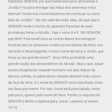
Soberano SENHOR, por que fizeste este povo atravessar o
Jordão? Foi para entregar nas mãos dos amorreus e nos
destruir? Antes nos contentássemos em continuar no outro
lado do Jordão!”. Ele não sabe de nada. Mas, ele quer que o
SENHOR revele o motivo do aparente fracasso de suas
promessas feitas a Abraão. Veja o verso 8 e 9: “Ah! SENHOR,
que direi? Pois Israel virou as costas diante dos inimigos!
Ouvindo isto os cananeus e todos os moradores da terra, nos
cercarão e desarraigarão o nosso nome da terra; e, então, que
farás ao teu grande nome?”. Deus tinha prometido uma
grande nação dos descendentes de Abraão. Mas o que Josué
estava imaginando naquele momento era que, depois da
derrota sofrida, os adversários viessem destruir todo o povo
da face da terra. E o nome do SENHOR seria manchado como
um Deus que mente. Por isso Josué está preocupado, tanto
pelo povo, quanto pelo nome de Deus. Porém, a resposta do
SENHOR é direta e objetiva para Josué. Leiamos os versos
10-13.