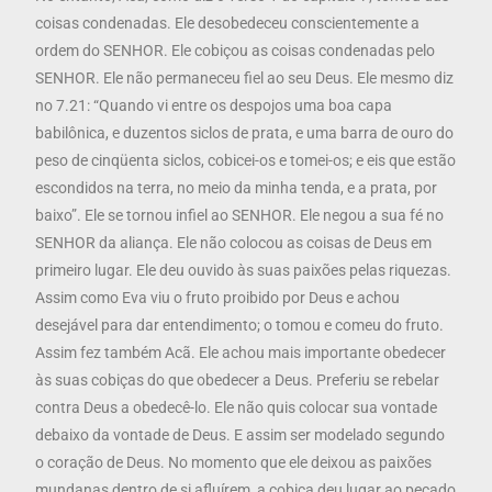
coisas condenadas. Ele desobedeceu conscientemente a
ordem do SENHOR. Ele cobiçou as coisas condenadas pelo
SENHOR. Ele não permaneceu fiel ao seu Deus. Ele mesmo diz
no 7.21: “Quando vi entre os despojos uma boa capa
babilônica, e duzentos siclos de prata, e uma barra de ouro do
peso de cinqüenta siclos, cobicei-os e tomei-os; e eis que estão
escondidos na terra, no meio da minha tenda, e a prata, por
baixo”. Ele se tornou infiel ao SENHOR. Ele negou a sua fé no
SENHOR da aliança. Ele não colocou as coisas de Deus em
primeiro lugar. Ele deu ouvido às suas paixões pelas riquezas.
Assim como Eva viu o fruto proibido por Deus e achou
desejável para dar entendimento; o tomou e comeu do fruto.
Assim fez também Acã. Ele achou mais importante obedecer
às suas cobiças do que obedecer a Deus. Preferiu se rebelar
contra Deus a obedecê-lo. Ele não quis colocar sua vontade
debaixo da vontade de Deus. E assim ser modelado segundo
o coração de Deus. No momento que ele deixou as paixões
mundanas dentro de si afluírem, a cobiça deu lugar ao pecado