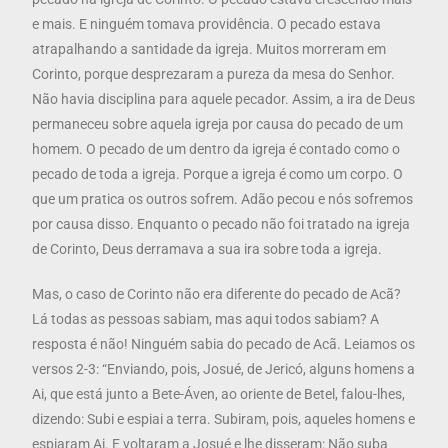
e mais. E ninguém tomava providência. O pecado estava
atrapalhando a santidade da igreja. Muitos morreram em
Corinto, porque desprezaram a pureza da mesa do Senhor.
Não havia disciplina para aquele pecador. Assim, a ira de Deus
permaneceu sobre aquela igreja por causa do pecado de um
homem. O pecado de um dentro da igreja é contado como o
pecado de toda a igreja. Porque a igreja é como um corpo. O
que um pratica os outros sofrem. Adão pecou e nós sofremos
por causa disso. Enquanto o pecado não foi tratado na igreja
de Corinto, Deus derramava a sua ira sobre toda a igreja.
Mas, o caso de Corinto não era diferente do pecado de Acã?
Lá todas as pessoas sabiam, mas aqui todos sabiam? A
resposta é não! Ninguém sabia do pecado de Acã. Leiamos os
versos 2-3: “Enviando, pois, Josué, de Jericó, alguns homens a
Ai, que está junto a Bete-Áven, ao oriente de Betel, falou-lhes,
dizendo: Subi e espiai a terra. Subiram, pois, aqueles homens e
espiaram Ai. E voltaram a Josué e lhe disseram: Não suba