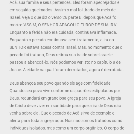
Acã, sua família e seus pertences. Eles foram apedrejados e
em seguida queimados. Assim o mal foi tirado do meio de
Israel. Veja o que diz o verso 26 parte B, depois que Acã foi
morto: “ASSIM, O SENHOR APAGOU O FUROR DE SUA IRA”.
Enquanto a ferida não era cuidada, continuava inflamada.
Enquanto o pecado continuava sem tratamento, a ira do
SENHOR estava acesa contra Israel. Mas, no momento que o
pecado foi tratado, Deus retirou sua ira de sobre Israel e
passou a abençoá-lo. Nós podemos ver isto no capítulo 8 de
Josué. A cidade na qual foram derrotados, agora é derrotada.
Deus abençoa seu povo quando ele age com fidelidade.
Quando seu povo vive conforme os padrões estipulados por
Deus, redundará em grandiosa graça para seu povo. A igreja
de Cristo deve viver em santidade para que a ira de Deus não
venha sobre ela. Que o pecado de Acã sirva de exemplo e
alerta para toda a igreja aqui. Nós não somos tratados como
indivíduos isolados, mas como um corpo orgânico. O corpo de