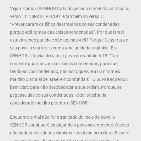
Vejam como o SENHOR trata do pecado cometido por Acã no
verso 11: “ISRAEL PECOU” e também no verso 1:
“Prevaricaram os filhos de Israel nas coisas condenadas;
porque Acã tomou das coisas condenadas”. Por que Israel
estava sendo punido e não apenas Acã? Porque Deus trata o
seu povo, a sua igreja como uma unidade orgânica. E o
SENHOR já havia alertado o povo no capítulo 6.18: “Tão-
somente guardai-vos das coisas condenadas, para que,
tendo-as vós condenado, não as toqueis; e assim torneis
maldito o arraial de Israel e o confundais”. O SENHOR deixou
bem claro para não desobedecer a sua ordem. Porque, se
pegasse das coisas condenadas, todo Israel seria
considerado maldito perante o SENHOR.
Enquanto o mal não for arrancado do meio do povo, o
SENHOR continuará castigando o povo severamente. O povo
não poderá resistir aos inimigos. Isto ficou bem claro. Essa foi
a conseqüência do pecado de Acã para todo o povo. Um