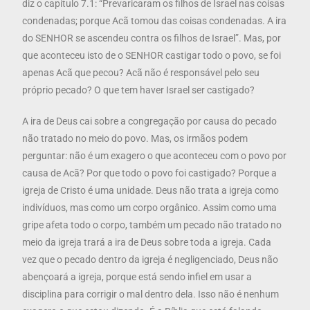
diz o capítulo 7.1: “Prevaricaram os filhos de Israel nas coisas
condenadas; porque Acã tomou das coisas condenadas. A ira
do SENHOR se ascendeu contra os filhos de Israel”. Mas, por
que aconteceu isto de o SENHOR castigar todo o povo, se foi
apenas Acã que pecou? Acã não é responsável pelo seu
próprio pecado? O que tem haver Israel ser castigado?
A ira de Deus cai sobre a congregação por causa do pecado
não tratado no meio do povo. Mas, os irmãos podem
perguntar: não é um exagero o que aconteceu com o povo por
causa de Acã? Por que todo o povo foi castigado? Porque a
igreja de Cristo é uma unidade. Deus não trata a igreja como
indivíduos, mas como um corpo orgânico. Assim como uma
gripe afeta todo o corpo, também um pecado não tratado no
meio da igreja trará a ira de Deus sobre toda a igreja. Cada
vez que o pecado dentro da igreja é negligenciado, Deus não
abençoará a igreja, porque está sendo infiel em usar a
disciplina para corrigir o mal dentro dela. Isso não é nenhum