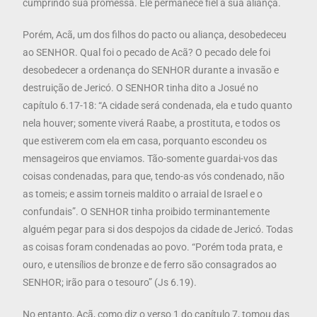
cumprindo sua promessa. Ele permanece fiel a sua aliança.
Porém, Acã, um dos filhos do pacto ou aliança, desobedeceu
ao SENHOR. Qual foi o pecado de Acã? O pecado dele foi
desobedecer a ordenança do SENHOR durante a invasão e
destruição de Jericó. O SENHOR tinha dito a Josué no
capítulo 6.17-18: “A cidade será condenada, ela e tudo quanto
nela houver; somente viverá Raabe, a prostituta, e todos os
que estiverem com ela em casa, porquanto escondeu os
mensageiros que enviamos. Tão-somente guardai-vos das
coisas condenadas, para que, tendo-as vós condenado, não
as tomeis; e assim torneis maldito o arraial de Israel e o
confundais”. O SENHOR tinha proibido terminantemente
alguém pegar para si dos despojos da cidade de Jericó. Todas
as coisas foram condenadas ao povo. “Porém toda prata, e
ouro, e utensílios de bronze e de ferro são consagrados ao
SENHOR; irão para o tesouro” (Js 6.19).
No entanto, Acã, como diz o verso 1 do capítulo 7, tomou das