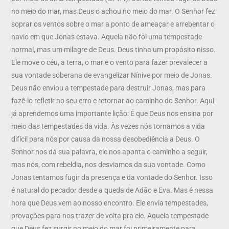
no meio do mar, mas Deus o achou no meio do mar. O Senhor fez
soprar os ventos sobre o mar a ponto de ameaçar e arrebentar o
navio em que Jonas estava. Aquela não foi uma tempestade
normal, mas um milagre de Deus. Deus tinha um propósito nisso.
Ele move o céu, a terra, o mar e o vento para fazer prevalecer a
sua vontade soberana de evangelizar Nínive por meio de Jonas.
Deus não enviou a tempestade para destruir Jonas, mas para
fazê-lo refletir no seu erro e retornar ao caminho do Senhor. Aqui
já aprendemos uma importante lição: É que Deus nos ensina por
meio das tempestades da vida. Às vezes nós tornamos a vida
difícil para nós por causa da nossa desobediência a Deus. O
Senhor nos dá sua palavra, ele nos aponta o caminho a seguir,
mas nós, com rebeldia, nos desviamos da sua vontade. Como
Jonas tentamos fugir da presença e da vontade do Senhor. Isso
é natural do pecador desde a queda de Adão e Eva. Mas é nessa
hora que Deus vem ao nosso encontro. Ele envia tempestades,
provações para nos trazer de volta pra ele. Aquela tempestade
que Deus fez surgir no meio do mar foi primeiramente para