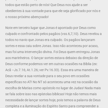
todos que estão perto de nós! Que Deus nos ajude a ser
obedientes à sua vontade para que ele seja glorificado por nós e
o nosso próximo abençoado!
Note em terceiro lugar que Jonas é apontado por Deus como
culpado e confrontado pelos pagãos (vss.6,7,10). Deus revelou a
todos no navio que Jonas era culpado. Os pagãos lançaram
sortes e essa caiu sobre Jonas. Isso não aconteceu por acaso,
mas foi uma intervenção divina. Foi Deus quem entregou Jonas
aos marinheiros. O lançar sortes estava debaixo da direção de
Deus conforme podemos ver em outras ocasiões na Bíblia (ex:
Acã –Js.7.16; At.1.26; ver Pv.16.33). Essa era uma maneira de
Deus revelar a sua vontade para o seu povo em ocasiões
específicas no AT! No NT só aconteceu uma vez na ocasião da
escolha de Matias como apóstolo no lugar de Judas! Nada mais
se fala sobre isso nas epístolas bíblicas! Hoje não temos mais
necessidade de lançar sortes hoje, pois temos a palavra de Deus
completa e a iluminação do Espírito Santo para compreender a