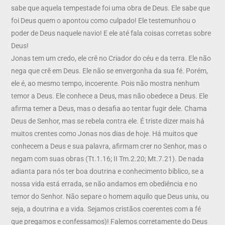
sabe que aquela tempestade foi uma obra de Deus. Ele sabe que
foi Deus quem o apontou como culpado! Ele testemunhou o
poder de Deus naquele navio! E ele até fala coisas corretas sobre
Deus!
Jonas tem um credo, ele crê no Criador do céu e da terra. Ele não
nega que crê em Deus. Ele não se envergonha da sua fé. Porém,
ele é, ao mesmo tempo, incoerente. Pois não mostra nenhum
temor a Deus. Ele conhece a Deus, mas não obedece a Deus. Ele
afirma temer a Deus, mas o desafia ao tentar fugir dele. Chama
Deus de Senhor, mas se rebela contra ele. É triste dizer mais há
muitos crentes como Jonas nos dias de hoje. Há muitos que
conhecem a Deus e sua palavra, afirmam crer no Senhor, mas o
negam com suas obras (Tt.1.16; II Tm.2.20; Mt.7.21). De nada
adianta para nós ter boa doutrina e conhecimento bíblico, se a
nossa vida está errada, se não andamos em obediência e no
temor do Senhor. Não separe o homem aquilo que Deus uniu, ou
seja, a doutrina e a vida. Sejamos cristãos coerentes com a fé
que pregamos e confessamos)! Falemos corretamente do Deus