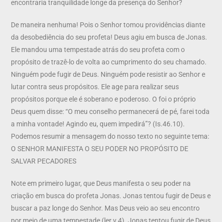
encontraria tranquilidade longe da presença do Senhor?
De maneira nenhuma! Pois o Senhor tomou providências diante
da desobediência do seu profeta! Deus agiu em busca de Jonas.
Ele mandou uma tempestade atrás do seu profeta com o
propósito de trazê-lo de volta ao cumprimento do seu chamado.
Ninguém pode fugir de Deus. Ninguém pode resistir ao Senhor e
lutar contra seus propósitos. Ele age para realizar seus
propósitos porque ele é soberano e poderoso. O foi o próprio
Deus quem disse: “O meu conselho permanecerá de pé, farei toda
a minha vontade! Agindo eu, quem impedirá”? (Is.46.10).
Podemos resumir a mensagem do nosso texto no seguinte tema:
O SENHOR MANIFESTA O SEU PODER NO PROPÓSITO DE
SALVAR PECADORES
Note em primeiro lugar, que Deus manifesta o seu poder na
criação em busca do profeta Jonas. Jonas tentou fugir de Deus e
buscar a paz longe do Senhor. Mas Deus veio ao seu encontro
por meio de uma tempestade (ler v.4). Jonas tentou fugir de Deus