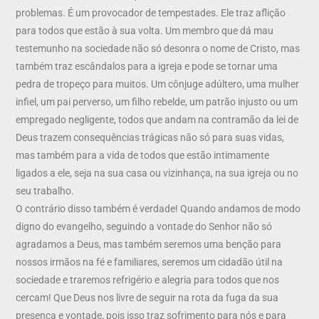
problemas. É um provocador de tempestades. Ele traz aflição
para todos que estão à sua volta. Um membro que dá mau
testemunho na sociedade não só desonra o nome de Cristo, mas
também traz escândalos para a igreja e pode se tornar uma
pedra de tropeço para muitos. Um cônjuge adúltero, uma mulher
infiel, um pai perverso, um filho rebelde, um patrão injusto ou um
empregado negligente, todos que andam na contramão da lei de
Deus trazem consequências trágicas não só para suas vidas,
mas também para a vida de todos que estão intimamente
ligados a ele, seja na sua casa ou vizinhança, na sua igreja ou no
seu trabalho.
O contrário disso também é verdade! Quando andamos de modo
digno do evangelho, seguindo a vontade do Senhor não só
agradamos a Deus, mas também seremos uma benção para
nossos irmãos na fé e familiares, seremos um cidadão útil na
sociedade e traremos refrigério e alegria para todos que nos
cercam! Que Deus nos livre de seguir na rota da fuga da sua
presença e vontade, pois isso traz sofrimento para nós e para