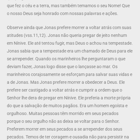
que fez o céu e a terra, mas também temamos o seu Nome! Que
o nosso Deus seja honrado com nossas palavras e ações.
Observe ainda que Jonas prefere morrer a voltar atrás com suas
atitudes (vss.11,12). Jonas não queria pregar de jeito nenhum
em Nínive. Ele até tentou fugir, mas Deus o achou na tempestade.
Jonas sabia que a tempestade era um chamado de Deus para ele
se arrepender. Quando os marinheiros lhe perguntaram o que
deviam fazer, Jonas logo disse que o lançasse ao mar. Os
marinheiros corajosamente se esforçam para salvar suas vidas e
a de Jonas. Mas Jonas prefere morrer a obedecer a Deus. Ele
prefere ser castigado a voltar atrás e cumprir a ordem que o
Senhor lhe dera de pregar em Nínive. Ele preferia a morte própria
do que a salvação de muitos pagãos. Era um homem egoísta e
orgulhoso. Muitas pessoas têm morrido em seus pecados
porque o seu orgulho não as deixa se voltar para o Senhor.
Preferem morrer em seus pecados a se arrepender dos seus
pecados. Temos de ter coragem e ousadia não para persistir na