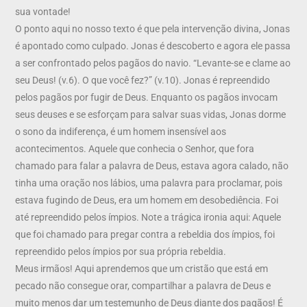
sua vontade!
O ponto aqui no nosso texto é que pela intervenção divina, Jonas
é apontado como culpado. Jonas é descoberto e agora ele passa
a ser confrontado pelos pagãos do navio. “Levante-se e clame ao
seu Deus! (v.6). O que você fez?” (v.10). Jonas é repreendido
pelos pagãos por fugir de Deus. Enquanto os pagãos invocam
seus deuses e se esforçam para salvar suas vidas, Jonas dorme
o sono da indiferença, é um homem insensível aos
acontecimentos. Aquele que conhecia o Senhor, que fora
chamado para falar a palavra de Deus, estava agora calado, não
tinha uma oração nos lábios, uma palavra para proclamar, pois
estava fugindo de Deus, era um homem em desobediência. Foi
até repreendido pelos ímpios. Note a trágica ironia aqui: Aquele
que foi chamado para pregar contra a rebeldia dos ímpios, foi
repreendido pelos ímpios por sua própria rebeldia.
Meus irmãos! Aqui aprendemos que um cristão que está em
pecado não consegue orar, compartilhar a palavra de Deus e
muito menos dar um testemunho de Deus diante dos pagãos! É