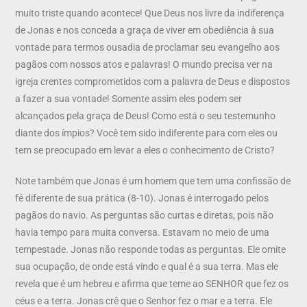
muito triste quando acontece! Que Deus nos livre da indiferença
de Jonas e nos conceda a graça de viver em obediência à sua
vontade para termos ousadia de proclamar seu evangelho aos
pagãos com nossos atos e palavras! O mundo precisa ver na
igreja crentes comprometidos com a palavra de Deus e dispostos
a fazer a sua vontade! Somente assim eles podem ser
alcançados pela graça de Deus! Como está o seu testemunho
diante dos ímpios? Você tem sido indiferente para com eles ou
tem se preocupado em levar a eles o conhecimento de Cristo?
Note também que Jonas é um homem que tem uma confissão de
fé diferente de sua prática (8-10). Jonas é interrogado pelos
pagãos do navio. As perguntas são curtas e diretas, pois não
havia tempo para muita conversa. Estavam no meio de uma
tempestade. Jonas não responde todas as perguntas. Ele omite
sua ocupação, de onde está vindo e qual é a sua terra. Mas ele
revela que é um hebreu e afirma que teme ao SENHOR que fez os
céus e a terra. Jonas crê que o Senhor fez o mar e a terra. Ele