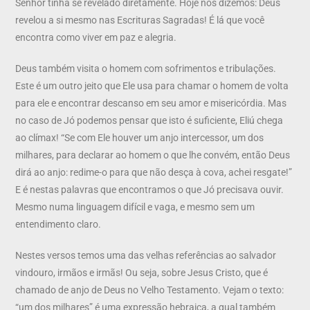
Senhor tinha se revelado diretamente. Hoje nós dizemos: Deus
revelou a si mesmo nas Escrituras Sagradas! É lá que você
encontra como viver em paz e alegria.
Deus também visita o homem com sofrimentos e tribulações.
Este é um outro jeito que Ele usa para chamar o homem de volta
para ele e encontrar descanso em seu amor e misericórdia. Mas
no caso de Jó podemos pensar que isto é suficiente, Eliú chega
ao clímax! “Se com Ele houver um anjo intercessor, um dos
milhares, para declarar ao homem o que lhe convém, então Deus
dirá ao anjo: redime-o para que não desça à cova, achei resgate!”
E é nestas palavras que encontramos o que Jó precisava ouvir.
Mesmo numa linguagem difícil e vaga, e mesmo sem um
entendimento claro.
Nestes versos temos uma das velhas referências ao salvador
vindouro, irmãos e irmãs! Ou seja, sobre Jesus Cristo, que é
chamado de anjo de Deus no Velho Testamento. Vejam o texto:
“um dos milhares” é uma expressão hebraica, a qual também