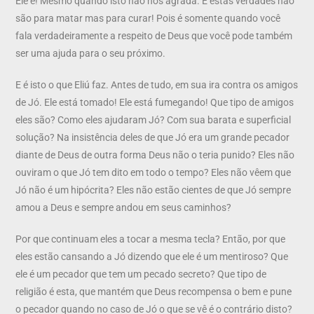
Ele é! Mesmo quando isto não nos agrada. E estas verdades não
são para matar mas para curar! Pois é somente quando você
fala verdadeiramente a respeito de Deus que você pode também
ser uma ajuda para o seu próximo.
E é isto o que Eliú faz. Antes de tudo, em sua ira contra os amigos
de Jó. Ele está tomado! Ele está fumegando! Que tipo de amigos
eles são? Como eles ajudaram Jó? Com sua barata e superficial
solução? Na insistência deles de que Jó era um grande pecador
diante de Deus de outra forma Deus não o teria punido? Eles não
ouviram o que Jó tem dito em todo o tempo? Eles não vêem que
Jó não é um hipócrita? Eles não estão cientes de que Jó sempre
amou a Deus e sempre andou em seus caminhos?
Por que continuam eles a tocar a mesma tecla? Então, por que
eles estão cansando a Jó dizendo que ele é um mentiroso? Que
ele é um pecador que tem um pecado secreto? Que tipo de
religião é esta, que mantém que Deus recompensa o bem e pune
o pecador quando no caso de Jó o que se vê é o contrário disto?