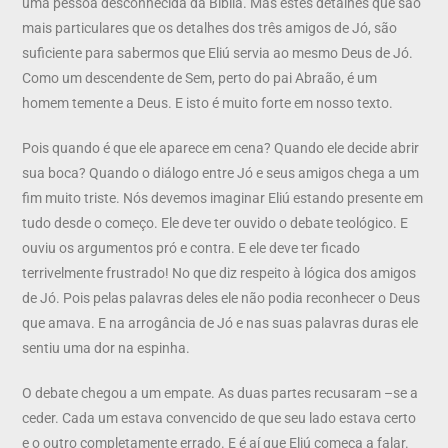
uma pessoa desconhecida da Bíblia. Mas estes detalhes que são
mais particulares que os detalhes dos três amigos de Jó, são
suficiente para sabermos que Eliú servia ao mesmo Deus de Jó.
Como um descendente de Sem, perto do pai Abraão, é um
homem temente a Deus. E isto é muito forte em nosso texto.
Pois quando é que ele aparece em cena? Quando ele decide abrir
sua boca? Quando o diálogo entre Jó e seus amigos chega a um
fim muito triste. Nós devemos imaginar Eliú estando presente em
tudo desde o começo. Ele deve ter ouvido o debate teológico. E
ouviu os argumentos pró e contra. E ele deve ter ficado
terrivelmente frustrado! No que diz respeito à lógica dos amigos
de Jó. Pois pelas palavras deles ele não podia reconhecer o Deus
que amava. E na arrogância de Jó e nas suas palavras duras ele
sentiu uma dor na espinha.
O debate chegou a um empate. As duas partes recusaram –se a
ceder. Cada um estava convencido de que seu lado estava certo
e o outro completamente errado. E é aí que Eliú começa a falar.