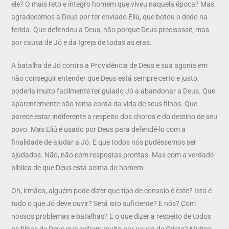
ele? O mais reto e íntegro homem que viveu naquela época? Mas
agradecemos a Deus por ter enviado Eliú, que botou o dedo na
ferida. Que defendeu a Deus, não porque Deus precisasse, mas
por causa de Jó e da Igreja de todas as eras.
A batalha de Jó contra a Providência de Deus e sua agonia em
não conseguir entender que Deus está sempre certo e justo,
poderia muito facilmente ter guiado Jó a abandonar a Deus. Que
aparentemente não toma conta da vida de seus filhos. Que
parece estar indiferente a respeito dos choros e do destino de seu
povo. Mas Eliú é usado por Deus para defendê-lo com a
finalidade de ajudar a Jó. E que todos nós pudéssemos ser
ajudados. Não, não com respostas prontas. Mas com a verdade
bíblica de que Deus está acima do homem.
Oh, irmãos, alguém pode dizer que tipo de consolo é este? Isto é
tudo o que Jó deve ouvir? Será isto suficiente? E nós? Com
nossos problemas e batalhas? E o que dizer a respeito de todos
os filhos de Deus que sofrem muito por causa de Cristo? Muitos