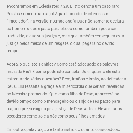
encontramos em Eclesiastes 7:28. E isto denota um caso raro.
Pois há somente um anjo! Aqui chamado de intercessor
(“mediador”, na versão internacional)! Que não somente declara
ao homem o que é justo para ele, ou como também pode ser
traduzido, o que sua justiça é, mas que também conseguirá esta
justiça pelos meios de um resgate, o qual pagará no devido
tempo.
Agora, o que isto significa? Como está adequado às palavras
finais de Eliú? E como pode isto consolar Jó enquanto ele está
enfrentando sérias questões? Bem, irmãos e irmãs, ao defender a
Deus, Eliú ressalta a graça e a misericórdia que seriam reveladas
no Messias prometido! Que, como filho de Deus, aparecerá no
devido tempo como o mensageiro ou o anjo de seu pacto para
pagar o preço exigido pela justiça de Deus antes dEle aceitar os
pecadores como Jó e a nós como seus filhos amados.
Em outras palavras, Jó é tanto instruído quanto consolado ao