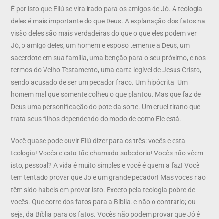
É por isto que Eliú se vira irado para os amigos de Jó. A teologia
deles é mais importante do que Deus. A explanação dos fatos na
visão deles são mais verdadeiras do que o que eles podem ver.
Jó, o amigo deles, um homem e esposo temente a Deus, um
sacerdote em sua família, uma benção para o seu próximo, e nos
termos do Velho Testamento, uma carta legível de Jesus Cristo,
sendo acusado de ser um pecador fraco. Um hipócrita. Um
homem mal que somente colheu o que plantou. Mas que faz de
Deus uma personificação do pote da sorte. Um cruel tirano que
trata seus filhos dependendo do modo de como Ele está.
Você quase pode ouvir Eliú dizer para os três: vocês e esta
teologia! Vocês e esta tão chamada sabedoria! Vocês não vêem
isto, pessoal? A vida é muito simples e você é quem a faz! Você
tem tentado provar que Jó é um grande pecador! Mas vocês não
têm sido hábeis em provar isto. Exceto pela teologia pobre de
vocês. Que corre dos fatos para a Bíblia, e não o contrário; ou
seja, da Bíblia para os fatos. Vocês não podem provar que Jó é