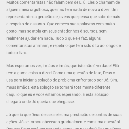
Muitos comentaristas não falam bem de Eliú. Eles o chamam de
alguém meio orgulhoso, que não tem nada de novo a dizer. Um
representante da geração de jovens que pensa que sabe demais
a respeito do assunto. Que começa suas palavras com muito
gosto, mas se atola em seus enfadonhos discursos, sem
realmente ajudar em nada. Tudo o que ele faz, alguns
comentaristas afirmam, é repetir o que tem sido dito ao longo de
todo o livro.
Mas esperamos ver, irmãos e irmãs, que isto não é verdade! Eliú
tem alguma coisa a dizer! Como uma questão de fato, Deus o
usa para iniciar a solução do problema enfrentado por Jó. Sim,
meus irmãos, esta solução se tornará totalmente diferente
daquilo que eu e você estamos esperando. E está solução
chegará onde Jó queria que chegasse.
Jó queria que Deus desse a ele uma prestação de contas de suas
ações. Jó se tornou obcecado gradualmente com uma questão!
Por que Deus está me tratando como um pecador? Por que Deus