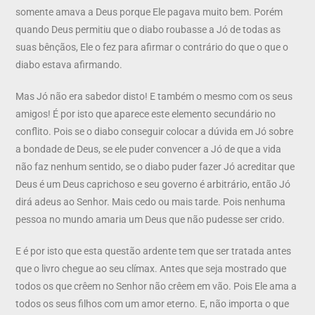
somente amava a Deus porque Ele pagava muito bem. Porém
quando Deus permitiu que o diabo roubasse a Jó de todas as
suas bênçãos, Ele o fez para afirmar o contrário do que o que o
diabo estava afirmando.
Mas Jó não era sabedor disto! E também o mesmo com os seus
amigos! É por isto que aparece este elemento secundário no
conflito. Pois se o diabo conseguir colocar a dúvida em Jó sobre
a bondade de Deus, se ele puder convencer a Jó de que a vida
não faz nenhum sentido, se o diabo puder fazer Jó acreditar que
Deus é um Deus caprichoso e seu governo é arbitrário, então Jó
dirá adeus ao Senhor. Mais cedo ou mais tarde. Pois nenhuma
pessoa no mundo amaria um Deus que não pudesse ser crido.
E é por isto que esta questão ardente tem que ser tratada antes
que o livro chegue ao seu clímax. Antes que seja mostrado que
todos os que crêem no Senhor não crêem em vão. Pois Ele ama a
todos os seus filhos com um amor eterno. E, não importa o que