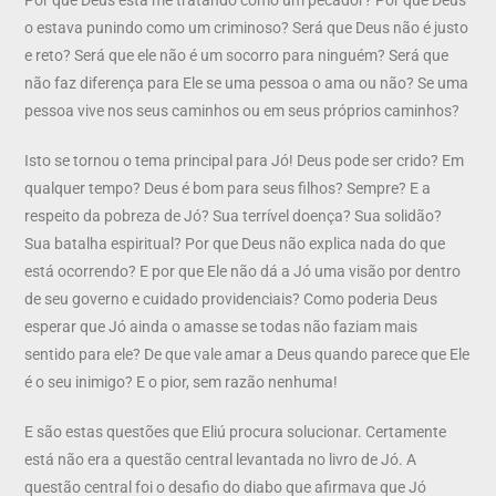
o estava punindo como um criminoso? Será que Deus não é justo
e reto? Será que ele não é um socorro para ninguém? Será que
não faz diferença para Ele se uma pessoa o ama ou não? Se uma
pessoa vive nos seus caminhos ou em seus próprios caminhos?
Isto se tornou o tema principal para Jó! Deus pode ser crido? Em
qualquer tempo? Deus é bom para seus filhos? Sempre? E a
respeito da pobreza de Jó? Sua terrível doença? Sua solidão?
Sua batalha espiritual? Por que Deus não explica nada do que
está ocorrendo? E por que Ele não dá a Jó uma visão por dentro
de seu governo e cuidado providenciais? Como poderia Deus
esperar que Jó ainda o amasse se todas não faziam mais
sentido para ele? De que vale amar a Deus quando parece que Ele
é o seu inimigo? E o pior, sem razão nenhuma!
E são estas questões que Eliú procura solucionar. Certamente
está não era a questão central levantada no livro de Jó. A
questão central foi o desafio do diabo que afirmava que Jó