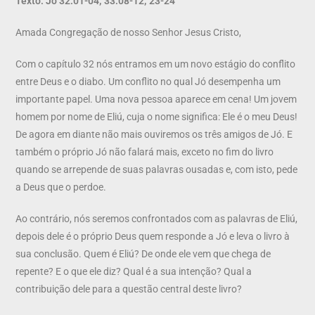
Texto: Jó 32.01-04; 33.08-12; 23-24
Amada Congregação de nosso Senhor Jesus Cristo,
Com o capítulo 32 nós entramos em um novo estágio do conflito
entre Deus e o diabo. Um conflito no qual Jó desempenha um
importante papel. Uma nova pessoa aparece em cena! Um jovem
homem por nome de Eliú, cuja o nome significa: Ele é o meu Deus!
De agora em diante não mais ouviremos os três amigos de Jó. E
também o próprio Jó não falará mais, exceto no fim do livro
quando se arrepende de suas palavras ousadas e, com isto, pede
a Deus que o perdoe.
Ao contrário, nós seremos confrontados com as palavras de Eliú,
depois dele é o próprio Deus quem responde a Jó e leva o livro à
sua conclusão. Quem é Eliú? De onde ele vem que chega de
repente? E o que ele diz? Qual é a sua intenção? Qual a
contribuição dele para a questão central deste livro?