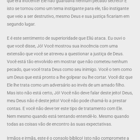
que era inocente! Ele não guardava nenhum pecado secreto! E
isto se tornou como um tema instigante para ele, tão instigante
que veio a ser destrutivo, mesmo Deus e sua justiça ficariam em
segundo lugar.
E é este sentimento de superioridade que Eliú ataca. Eu ouvi o
que você disse, Jó! Você mostrou sua inocência com uma
extensão que você se atreveu a questionar a justiça de Deus.
Você está tão envolvido em mostrar que não cometeu nenhum
pecado, que você trata Deus como seu inimigo. Você o tem como
um Deus que está pronto a lhe golpear ou lhe cortar. Você diz que
Ele lhe trata como um adversário ao invés de um amado filho.
Mas isto não está certo, Jó! Você não deve falar deste jeito! Deus,
meu Deus não é deste jeito! Você não pode chamá-lo a prestar
contas. E você não deve ter este tipo de tratamento com Ele.
Nem mesmo quando está tentando entendê-lo. Mesmo quando
todas as coisas vão de encontro às suas expectativas.
Irmãos e irmãs, este é o consolo bíblico! Isto não compromete a