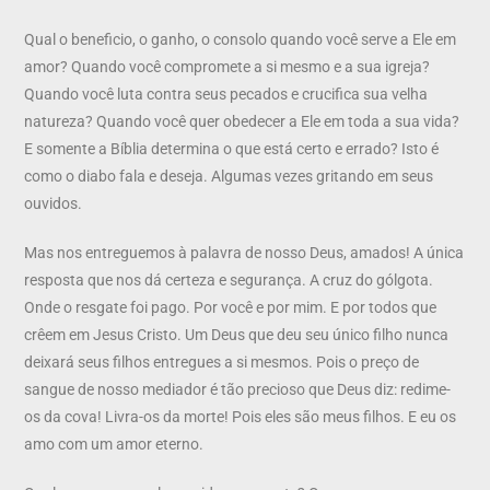
Qual o beneficio, o ganho, o consolo quando você serve a Ele em
amor? Quando você compromete a si mesmo e a sua igreja?
Quando você luta contra seus pecados e crucifica sua velha
natureza? Quando você quer obedecer a Ele em toda a sua vida?
E somente a Bíblia determina o que está certo e errado? Isto é
como o diabo fala e deseja. Algumas vezes gritando em seus
ouvidos.
Mas nos entreguemos à palavra de nosso Deus, amados! A única
resposta que nos dá certeza e segurança. A cruz do gólgota.
Onde o resgate foi pago. Por você e por mim. E por todos que
crêem em Jesus Cristo. Um Deus que deu seu único filho nunca
deixará seus filhos entregues a si mesmos. Pois o preço de
sangue de nosso mediador é tão precioso que Deus diz: redime-
os da cova! Livra-os da morte! Pois eles são meus filhos. E eu os
amo com um amor eterno.