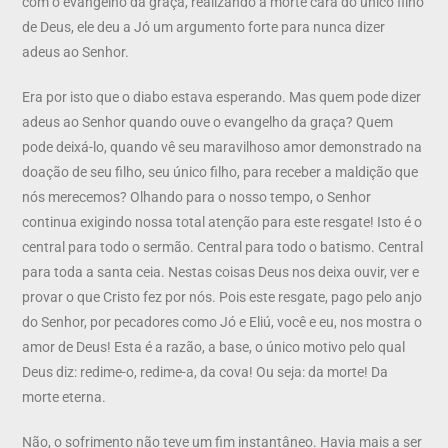
com o evangelho da graça, realizando a morte cara do único filho
de Deus, ele deu a Jó um argumento forte para nunca dizer
adeus ao Senhor.
Era por isto que o diabo estava esperando. Mas quem pode dizer
adeus ao Senhor quando ouve o evangelho da graça? Quem
pode deixá-lo, quando vê seu maravilhoso amor demonstrado na
doação de seu filho, seu único filho, para receber a maldição que
nós merecemos? Olhando para o nosso tempo, o Senhor
continua exigindo nossa total atenção para este resgate! Isto é o
central para todo o sermão. Central para todo o batismo. Central
para toda a santa ceia. Nestas coisas Deus nos deixa ouvir, ver e
provar o que Cristo fez por nós. Pois este resgate, pago pelo anjo
do Senhor, por pecadores como Jó e Eliú, você e eu, nos mostra o
amor de Deus! Esta é a razão, a base, o único motivo pelo qual
Deus diz: redime-o, redime-a, da cova! Ou seja: da morte! Da
morte eterna.
Não, o sofrimento não teve um fim instantâneo. Havia mais a ser