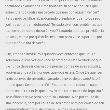
torturados e abusados e até mortos? Ou pense naqueles que
estão lutando contra um pecado que não conseguem vencer?
Pais vendo os filhos abandonando o Senhor enquanto os seus
joelhos continuam dobrados? Tentado viver com problemas que
parecem que nunca deixarão você! Lutando contra a providência
de Deus, com o por quê dEle enviar isto para você suportar e por
que ele não o tira de você?
Sim, irmãos e irmãs! Pois quando você confessa que Deus é
soberano, e uma vez que você se entrega a esta verdade de que
Ele nunca deve ser chamado a prestar contas de suas atitudes,
você esta onde o Senhor quer que você esteja. Onde Ele quer ser
crido ao invés de entendido, amado ao invés de provado! Isto é
tudo o que o Senhor quer! Fé nEle, que cumpre todas as suas
promessas. Crer nEle, que através das tormentas e do fogo trará
seus filhos a salvo para o paraíso vindouro. Não por causa de
sua inocência, nem por causa de seu amor, nem por causa de seu
comprometimento ou devoção a Ele, mas pela graça e