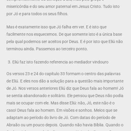
misericórdia e do seu amor paternal em Jesus Cristo. Tudo isto
por Jó e para todos os seus filhos.
Mas é exatamente isso que Jó falha em ver. E é isto que
facilmente nos esquecemos. De que somente isto é a única base
pela qual podemos ser aceitos por Deus. E é por isto que Eliú não
terminou ainda. Passemos ao terceiro ponto.
Eliú faz isto fazendo referencia ao mediador vindouro
Os versos 23 e 24 do capítulo 33 formam o centro das palavras
de Eliú. E eles nos dão a solução para a questão mais importante
de Jó. Nos versos anteriores Eliú diz que Deus fala ao homem! Jó
se sentia abandonado e solitário. Ele pensou que Deus não podia
mais se ocupar com ele. Mas disse Eliú: não, Jó, este não é o
caso! Deus fala ao homem. Em visões e sonhos. Meios que se
adaptam ao período do livro de Jó. Com datas do período de
Abraão ou um pouco depois. Quando não havia Bíblia. Quando o