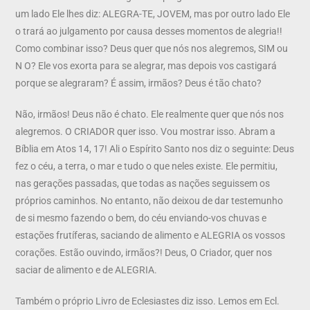
um lado Ele lhes diz: ALEGRA-TE, JOVEM, mas por outro lado Ele
o trará ao julgamento por causa desses momentos de alegria!!
Como combinar isso? Deus quer que nós nos alegremos, SIM ou
N O? Ele vos exorta para se alegrar, mas depois vos castigará
porque se alegraram? É assim, irmãos? Deus é tão chato?
Não, irmãos! Deus não é chato. Ele realmente quer que nós nos
alegremos. O CRIADOR quer isso. Vou mostrar isso. Abram a
Bíblia em Atos 14, 17! Ali o Espírito Santo nos diz o seguinte: Deus
fez o céu, a terra, o mar e tudo o que neles existe. Ele permitiu,
nas gerações passadas, que todas as nações seguissem os
próprios caminhos. No entanto, não deixou de dar testemunho
de si mesmo fazendo o bem, do céu enviando-vos chuvas e
estações frutíferas, saciando de alimento e ALEGRIA os vossos
corações. Estão ouvindo, irmãos?! Deus, O Criador, quer nos
saciar de alimento e de ALEGRIA.
Também o próprio Livro de Eclesiastes diz isso. Lemos em Ecl.