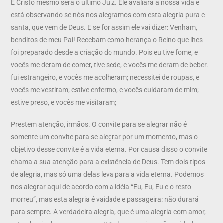
E Cristo mesmo será o último Juiz. Ele avaliará a nossa vida e
está observando se nós nos alegramos com esta alegria pura e
santa, que vem de Deus. E se for assim ele vai dizer: Venham,
benditos de meu Pai! Recebam como herança o Reino que lhes
foi preparado desde a criação do mundo. Pois eu tive fome, e
vocês me deram de comer, tive sede, e vocês me deram de beber.
fui estrangeiro, e vocês me acolheram; necessitei de roupas, e
vocês me vestiram; estive enfermo, e vocês cuidaram de mim;
estive preso, e vocês me visitaram;
Prestem atenção, irmãos. O convite para se alegrar não é
somente um convite para se alegrar por um momento, mas o
objetivo desse convite é a vida eterna. Por causa disso o convite
chama a sua atenção para a existência de Deus. Tem dois tipos
de alegria, mas só uma delas leva para a vida eterna. Podemos
nos alegrar aqui de acordo com a idéia “Eu, Eu, Eu e o resto
morreu”, mas esta alegria é vaidade e passageira: não durará
para sempre. A verdadeira alegria, que é uma alegria com amor,