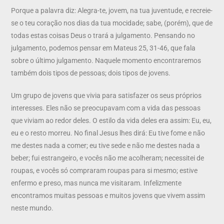
Porque a palavra diz: Alegra-te, jovem, na tua juventude, e recreie-
se o teu coração nos dias da tua mocidade; sabe, (porém), que de
todas estas coisas Deus o trará a julgamento. Pensando no
julgamento, podemos pensar em Mateus 25, 31-46, que fala
sobre o último julgamento. Naquele momento encontraremos
também dois tipos de pessoas; dois tipos de jovens.
Um grupo de jovens que vivia para satisfazer os seus próprios
interesses. Eles não se preocupavam com a vida das pessoas
que viviam ao redor deles. O estilo da vida deles era assim: Eu, eu,
eu e o resto morreu. No final Jesus lhes dirá: Eu tive fome e não
me destes nada a comer; eu tive sede e não me destes nada a
beber; fui estrangeiro, e vocês não me acolheram; necessitei de
roupas, e vocês só compraram roupas para si mesmo; estive
enfermo e preso, mas nunca me visitaram. Infelizmente
encontramos muitas pessoas e muitos jovens que vivem assim
neste mundo.