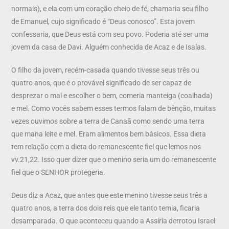
normais), e ela com um coração cheio de fé, chamaria seu filho
de Emanuel, cujo significado é “Deus conosco”. Esta jovem
confessaria, que Deus está com seu povo. Poderia até ser uma
jovem da casa de Davi. Alguém conhecida de Acaz e de Isaías.
O filho da jovem, recém-casada quando tivesse seus três ou
quatro anos, que é o provável significado de ser capaz de
desprezar o mal e escolher o bem, comeria manteiga (coalhada)
e mel. Como vocês sabem esses termos falam de bênção, muitas
vezes ouvimos sobre a terra de Canaã como sendo uma terra
que mana leite e mel. Eram alimentos bem básicos. Essa dieta
tem relação com a dieta do remanescente fiel que lemos nos
vv.21,22. Isso quer dizer que o menino seria um do remanescente
fiel que o SENHOR protegeria.
Deus diz a Acaz, que antes que este menino tivesse seus três a
quatro anos, a terra dos dois reis que ele tanto temia, ficaria
desamparada. O que aconteceu quando a Assíria derrotou Israel