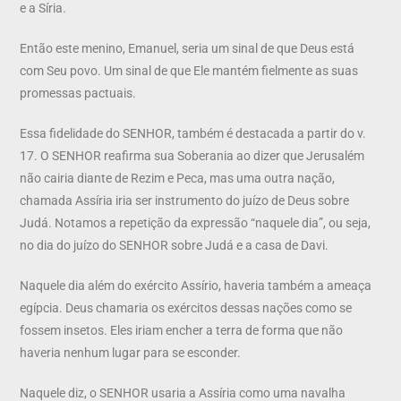
e a Síria.
Então este menino, Emanuel, seria um sinal de que Deus está
com Seu povo. Um sinal de que Ele mantém fielmente as suas
promessas pactuais.
Essa fidelidade do SENHOR, também é destacada a partir do v.
17. O SENHOR reafirma sua Soberania ao dizer que Jerusalém
não cairia diante de Rezim e Peca, mas uma outra nação,
chamada Assíria iria ser instrumento do juízo de Deus sobre
Judá. Notamos a repetição da expressão “naquele dia”, ou seja,
no dia do juízo do SENHOR sobre Judá e a casa de Davi.
Naquele dia além do exército Assírio, haveria também a ameaça
egípcia. Deus chamaria os exércitos dessas nações como se
fossem insetos. Eles iriam encher a terra de forma que não
haveria nenhum lugar para se esconder.
Naquele diz, o SENHOR usaria a Assíria como uma navalha