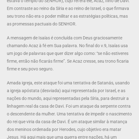
estava o templo do SENHOR), cujo rei era ele, Acaz, filho de Davi.
Em contraste ao reino da Síria e ao reino de Israel, o que firmava
seu trono não era o poder militar e as estratégias políticas, mas
as promessas pactuais do SENHOR.
A mensagem de Isaías é concluída com Deus graciosamente
chamando Acaz à fé em Sua palavra. No final do v.9, Isaías usa
um jogo de palavras que quer dizer algo como: “se não estiveres
firme, então não ficarás firme”. Se Acaz cresse, seu trono ficaria
firme e seu povo seguro.
Amada igreja, este ataque foi uma tentativa de Satanás, usando
a igreja apóstata (desviada) aqui representada por Israel, e as
nações do mundo, aqui representadas pela Síria, para destruir a
linhagem real da casa de Davi. Foi um ataque da serpente contra
o descendente da mulher. Uma tentativa de impedir o nascimento
do rei que viria da casa de Davi. É um ataque similar à matança
dos meninos ordenada por Herodes, cujo objetivo era matar
Jesus. Há aqui mais que uma guerra entre nações, há um