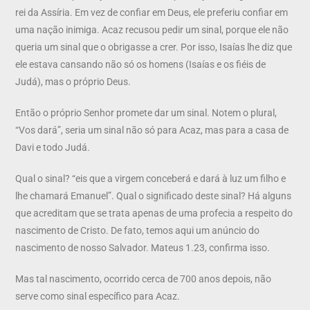
rei da Assíria. Em vez de confiar em Deus, ele preferiu confiar em
uma nação inimiga. Acaz recusou pedir um sinal, porque ele não
queria um sinal que o obrigasse a crer. Por isso, Isaías lhe diz que
ele estava cansando não só os homens (Isaías e os fiéis de
Judá), mas o próprio Deus.
Então o próprio Senhor promete dar um sinal. Notem o plural,
“Vos dará”, seria um sinal não só para Acaz, mas para a casa de
Davi e todo Judá.
Qual o sinal? “eis que a virgem conceberá e dará à luz um filho e
lhe chamará Emanuel”. Qual o significado deste sinal? Há alguns
que acreditam que se trata apenas de uma profecia a respeito do
nascimento de Cristo. De fato, temos aqui um anúncio do
nascimento de nosso Salvador. Mateus 1.23, confirma isso.
Mas tal nascimento, ocorrido cerca de 700 anos depois, não
serve como sinal específico para Acaz.