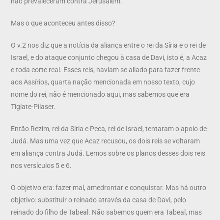
não prevaleceram contra Jerusalém.
Mas o que aconteceu antes disso?
O v.2 nos diz que a notícia da aliança entre o rei da Síria e o rei de
Israel, e do ataque conjunto chegou à casa de Davi, isto é, a Acaz
e toda corte real. Esses reis, haviam se aliado para fazer frente
aos Assírios, quarta nação mencionada em nosso texto, cujo
nome do rei, não é mencionado aqui, mas sabemos que era
Tiglate-Pilaser.
Então Rezim, rei da Síria e Peca, rei de Israel, tentaram o apoio de
Judá. Mas uma vez que Acaz recusou, os dois reis se voltaram
em aliança contra Judá. Lemos sobre os planos desses dois reis
nos versículos 5 e 6.
O objetivo era: fazer mal, amedrontar e conquistar. Mas há outro
objetivo: substituir o reinado através da casa de Davi, pelo
reinado do filho de Tabeal. Não sabemos quem era Tabeal, mas