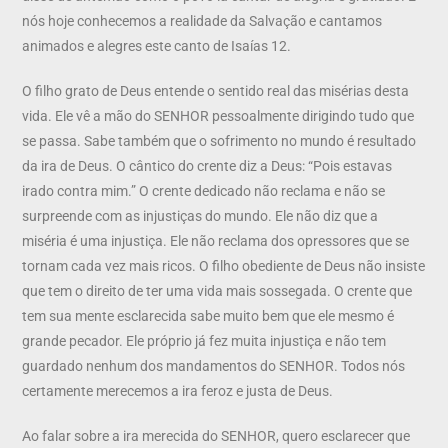
nós hoje conhecemos a realidade da Salvação e cantamos
animados e alegres este canto de Isaías 12.
O filho grato de Deus entende o sentido real das misérias desta
vida. Ele vê a mão do SENHOR pessoalmente dirigindo tudo que
se passa. Sabe também que o sofrimento no mundo é resultado
da ira de Deus. O cântico do crente diz a Deus: “Pois estavas
irado contra mim.” O crente dedicado não reclama e não se
surpreende com as injustiças do mundo. Ele não diz que a
miséria é uma injustiça. Ele não reclama dos opressores que se
tornam cada vez mais ricos. O filho obediente de Deus não insiste
que tem o direito de ter uma vida mais sossegada. O crente que
tem sua mente esclarecida sabe muito bem que ele mesmo é
grande pecador. Ele próprio já fez muita injustiça e não tem
guardado nenhum dos mandamentos do SENHOR. Todos nós
certamente merecemos a ira feroz e justa de Deus.
Ao falar sobre a ira merecida do SENHOR, quero esclarecer que