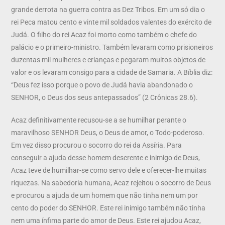
grande derrota na guerra contra as Dez Tribos. Em um só dia o
rei Peca matou cento e vinte mil soldados valentes do exército de
Judá. O filho do rei Acaz foi morto como também o chefe do
palácio e o primeiro-ministro. Também levaram como prisioneiros
duzentas mil mulheres e crianças e pegaram muitos objetos de
valor e os levaram consigo para a cidade de Samaria. A Bíblia diz:
“Deus fez isso porque o povo de Judá havia abandonado o
SENHOR, o Deus dos seus antepassados” (2 Crônicas 28.6).
Acaz definitivamente recusou-se a se humilhar perante o
maravilhoso SENHOR Deus, o Deus de amor, o Todo-poderoso.
Em vez disso procurou o socorro do rei da Assíria. Para
conseguir a ajuda desse homem descrente e inimigo de Deus,
Acaz teve de humilhar-se como servo dele e oferecer-lhe muitas
riquezas. Na sabedoria humana, Acaz rejeitou o socorro de Deus
e procurou a ajuda de um homem que não tinha nem um por
cento do poder do SENHOR. Este rei inimigo também não tinha
nem uma ínfima parte do amor de Deus. Este rei ajudou Acaz,