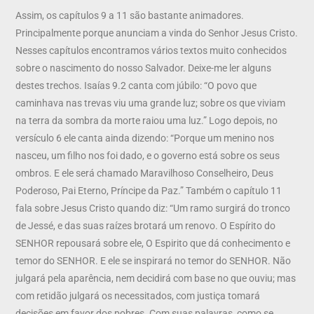
Assim, os capítulos 9 a 11 são bastante animadores.
Principalmente porque anunciam a vinda do Senhor Jesus Cristo.
Nesses capítulos encontramos vários textos muito conhecidos
sobre o nascimento do nosso Salvador. Deixe-me ler alguns
destes trechos. Isaías 9.2 canta com júbilo: “O povo que
caminhava nas trevas viu uma grande luz; sobre os que viviam
na terra da sombra da morte raiou uma luz.” Logo depois, no
versículo 6 ele canta ainda dizendo: “Porque um menino nos
nasceu, um filho nos foi dado, e o governo está sobre os seus
ombros. E ele será chamado Maravilhoso Conselheiro, Deus
Poderoso, Pai Eterno, Príncipe da Paz.” Também o capítulo 11
fala sobre Jesus Cristo quando diz: “Um ramo surgirá do tronco
de Jessé, e das suas raízes brotará um renovo. O Espírito do
SENHOR repousará sobre ele, O Espirito que dá conhecimento e
temor do SENHOR. E ele se inspirará no temor do SENHOR. Não
julgará pela aparência, nem decidirá com base no que ouviu; mas
com retidão julgará os necessitados, com justiça tomará
decisões em favor dos pobres. Com suas palavras, como se