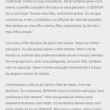
vocês hoje. Cristo é a sua consolação. Ele já comprou para você,
crente, o perdão completo de todos os seus pecados. O SENHOR
diz a voce hoje: “Escute meu filho, tenha bom ânimo. Eu sei que
você pecou, e sim, a maldição e as aflições da vida são pesadas.
Mas lembre-se, meu filho, minha, filha, criancinhas, Eu lhe dei o
meu Filho amado.”
Com isso o filho de Deus diz junto com Isaías: “Deus é a minha
salvação!” Eu não posso salvar a mim mesmo. Nem o rei da
Assíria ou nunhum dos poderosos deste século é nosso salvador.
Um emprego bom, uma casa adequada, um amor feliz, também
não é a salvação. Deus é minha salvação! Somente Ele é a base
da alegria e louvor do cristão.
Continuemos a leitura do cântico feliz de Isaías. Com ele
dizemos: “Eu te louvarei, SENHOR! Deus é a minha salvação; terei
confiança e não temerei.” Para nós jamais há motivo para
realmente ficarmos com medo. Os incrédulos devem estar com
muito medo da ira do SENHOR. Mas para o crente, Jesus Cristo