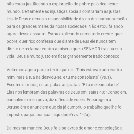
não estou justificando a exploração do pobre pelo rico neste
mundo. Certamente as injustiças sociais contrariam as justas
leis de Deus e temos a responsibilidade divina de chamar atenção
para os grandes males da nossa sociedade. Não estou falando
agora desse assunto. Estou explicando como todo crente, quer
pobre, quer rico confessa que diante de Deus ele nunca tem
direito de reclamar contra a miséria que o SENHOR traz na sua
vida. Deus é muito justo em ficar grandemente irado conosco.
Voltemos agora para o texto que diz: “Pois estava irado contra
mim, mas a tua ira desviou-se, e tu me consolaste” (vs.1).
Escutem, irmãos, estas palavras gratas: “E tu me consolaste”.
Elas nos lembram das palavras de Deus em Isaías 40: “Consolem,
consolem o meu povo, diz o Deus de vocês. Encoragem a
Jerusalém e anunciem que ela já cumpriu o trabalho que lhe foi
imposto, pagou por sua iniqüidade”(vs. 1-2a).
Da mesma maneira Deus fala palavras de amor e consolação a