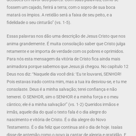
fossem um cajado, ferirá a terra; com o sopro de sua boca
matará os ímpios. A retidão será a faixa de seu peito, e a
fidelidade o seu cinturão” (vs. 1-5).
Essas palavras nos dão uma descrição de Jesus Cristo que nos
anima grandemente. É muita consolação saber que Cristo julga
retamente e se importa de verdade com os pobres e oprimidos.
Para nós esta mensagem da vitória de Cristo fica ainda mais
animadora porque sabemos que Jesus já chegou. No capítulo 12
Deus nos diz: “Naquele dia você dirá: ‘Eu te louvarei, SENHOR!
Pois estavas irado contra mim, mas a tua ira desviou-se, e tu me
consolaste. Deus é a minha salvação; terei confiança e não
temerei. O SENHOR, sim o SENHOR é a minha força e o meu
cântico; ele é a minha salvação!” (vs. 1-2) Queridos irmãos e
irmãs, aquele dia do qual o texto fala é o dia alegre do
nascimento e vitória de Cristo. É o dia alegre do Novo
Testamento. É o dia feliz que continua até o dia de hoje. Isaías
disse de antemão como o povo ia cantar de alegria e gratidão. E