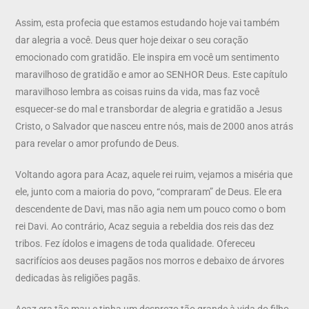
Assim, esta profecia que estamos estudando hoje vai também
dar alegria a você. Deus quer hoje deixar o seu coração
emocionado com gratidão. Ele inspira em você um sentimento
maravilhoso de gratidão e amor ao SENHOR Deus. Este capítulo
maravilhoso lembra as coisas ruins da vida, mas faz você
esquecer-se do mal e transbordar de alegria e gratidão a Jesus
Cristo, o Salvador que nasceu entre nós, mais de 2000 anos atrás
para revelar o amor profundo de Deus.
Voltando agora para Acaz, aquele rei ruim, vejamos a miséria que
ele, junto com a maioria do povo, “compraram” de Deus. Ele era
descendente de Davi, mas não agia nem um pouco como o bom
rei Davi. Ao contrário, Acaz seguia a rebeldia dos reis das dez
tribos. Fez ídolos e imagens de toda qualidade. Ofereceu
sacrifícios aos deuses pagãos nos morros e debaixo de árvores
dedicadas às religiões pagãs.
Acaz era tão mau e tinha um desprezo tão grande à vida do filho