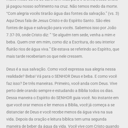
já pagou nosso sofrimento na cruz. Não temos medo da morte.
“Com alegria vocês tirarão água das fontes da salvação.” (vs. 3)
Aqui Deus fala de Jesus Cristo e do Espírito Santo. São eles
fontes de água e salvação para vocês. Sabemos isso por João
7.37-39, onde Cristo diz: ” ‘Se alguém tem sede, venha a mim e
beba. Quem crer em mim, como diz a Escritura, do seu interior
fluirão rios de água viva.” Ele estava se referindo ao Espírito, que
mais tarde receberiam os que nele cressem.
Deus é a sua salvação. Como você expressa sua alegria nessa
realidade? Beba! Vá para o SENHOR Deus e beba. E como você
faz isso? De três maneiras. Primeiro, você anda com Deus. Vive
perto dele orando sempre e estudando a Bíblia todos os dias.
Dessa maneira o Espírito do SENHOR guia você. No instante em
que você orar menos e ler menos a Bíblia, você já começa a se
distanciar de Deus e você recebe menos da água viva na sua
vida. Depois da oração e leitura bíblica tem uma segunda
maneira de beber da água da vida. Você vive com Cristo quando