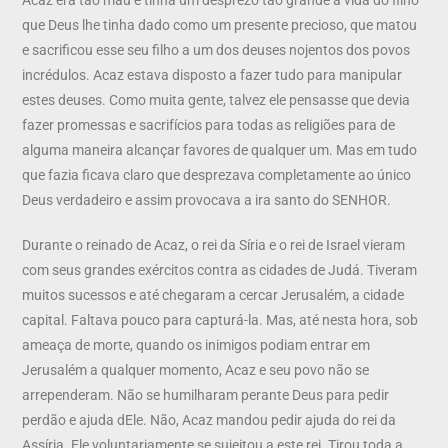
que Deus lhe tinha dado como um presente precioso, que matou
e sacrificou esse seu filho a um dos deuses nojentos dos povos
incrédulos. Acaz estava disposto a fazer tudo para manipular
estes deuses. Como muita gente, talvez ele pensasse que devia
fazer promessas e sacrifícios para todas as religiões para de
alguma maneira alcançar favores de qualquer um. Mas em tudo
que fazia ficava claro que desprezava completamente ao único
Deus verdadeiro e assim provocava a ira santo do SENHOR.
Durante o reinado de Acaz, o rei da Síria e o rei de Israel vieram
com seus grandes exércitos contra as cidades de Judá. Tiveram
muitos sucessos e até chegaram a cercar Jerusalém, a cidade
capital. Faltava pouco para capturá-la. Mas, até nesta hora, sob
ameaça de morte, quando os inimigos podiam entrar em
Jerusalém a qualquer momento, Acaz e seu povo não se
arrependeram. Não se humilharam perante Deus para pedir
perdão e ajuda dEle. Não, Acaz mandou pedir ajuda do rei da
Assíria. Ele voluntariamente se sujeitou a este rei. Tirou toda a