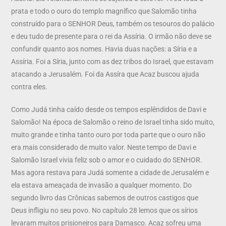
prata e todo o ouro do templo magnífico que Salomão tinha
construído para o SENHOR Deus, também os tesouros do palácio
e deu tudo de presente para o rei da Assíria. O irmão não deve se
confundir quanto aos nomes. Havia duas nações: a Síria e a
Assíria. Foi a Síria, junto com as dez tribos do Israel, que estavam
atacando a Jerusalém. Foi da Assíra que Acaz buscou ajuda
contra eles.
Como Judá tinha caído desde os tempos esplêndidos de Davi e
Salomão! Na época de Salomão o reino de Israel tinha sido muito,
muito grande e tinha tanto ouro por toda parte que o ouro não
era mais considerado de muito valor. Neste tempo de Davi e
Salomão Israel vivia feliz sob o amor e o cuidado do SENHOR.
Mas agora restava para Judá somente a cidade de Jerusalém e
ela estava ameaçada de invasão a qualquer momento. Do
segundo livro das Crônicas sabemos de outros castigos que
Deus infligiu no seu povo. No capítulo 28 lemos que os sírios
levaram muitos prisioneiros para Damasco. Acaz sofreu uma