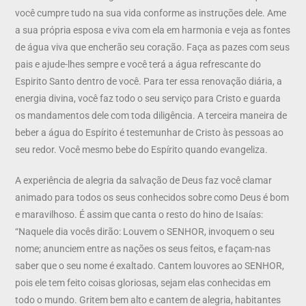
você cumpre tudo na sua vida conforme as instruções dele. Ame
a sua própria esposa e viva com ela em harmonia e veja as fontes
de água viva que encherão seu coração. Faça as pazes com seus
pais e ajude-lhes sempre e você terá a água refrescante do
Espirito Santo dentro de você. Para ter essa renovação diária, a
energia divina, você faz todo o seu serviço para Cristo e guarda
os mandamentos dele com toda diligência. A terceira maneira de
beber a água do Espírito é testemunhar de Cristo às pessoas ao
seu redor. Você mesmo bebe do Espírito quando evangeliza.
A experiência de alegria da salvação de Deus faz você clamar
animado para todos os seus conhecidos sobre como Deus é bom
e maravilhoso. É assim que canta o resto do hino de Isaías:
“Naquele dia vocês dirão: Louvem o SENHOR, invoquem o seu
nome; anunciem entre as nações os seus feitos, e façam-nas
saber que o seu nome é exaltado. Cantem louvores ao SENHOR,
pois ele tem feito coisas gloriosas, sejam elas conhecidas em
todo o mundo. Gritem bem alto e cantem de alegria, habitantes