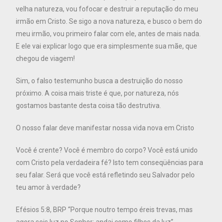
velha natureza, vou fofocar e destruir a reputação do meu
irmão em Cristo. Se sigo a nova natureza, e busco o bem do
meu irmão, vou primeiro falar com ele, antes de mais nada.
E ele vai explicar logo que era simplesmente sua mãe, que
chegou de viagem!
Sim, o falso testemunho busca a destruição do nosso
próximo. A coisa mais triste é que, por natureza, nós
gostamos bastante desta coisa tão destrutiva.
O nosso falar deve manifestar nossa vida nova em Cristo
Você é crente? Você é membro do corpo? Você está unido
com Cristo pela verdadeira fé? Isto tem conseqüências para
seu falar. Será que você está refletindo seu Salvador pelo
teu amor à verdade?
Efésios 5:8, BRP “Porque noutro tempo éreis trevas, mas
agora sois luz no Senhor; andai como filhos da luz”