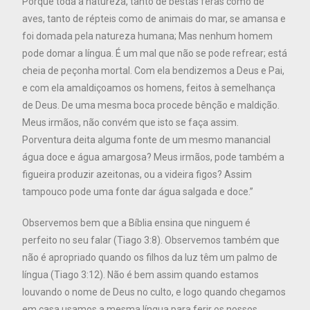
Porque toda a natureza, tanto de bestas feras como de
aves, tanto de répteis como de animais do mar, se amansa e
foi domada pela natureza humana; Mas nenhum homem
pode domar a língua. É um mal que não se pode refrear; está
cheia de peçonha mortal. Com ela bendizemos a Deus e Pai,
e com ela amaldiçoamos os homens, feitos à semelhança
de Deus. De uma mesma boca procede bênção e maldição.
Meus irmãos, não convém que isto se faça assim.
Porventura deita alguma fonte de um mesmo manancial
água doce e água amargosa? Meus irmãos, pode também a
figueira produzir azeitonas, ou a videira figos? Assim
tampouco pode uma fonte dar água salgada e doce.”
Observemos bem que a Bíblia ensina que ninguem é
perfeito no seu falar (Tiago 3:8). Observemos também que
não é apropriado quando os filhos da luz têm um palmo de
língua (Tiago 3:12). Não é bem assim quando estamos
louvando o nome de Deus no culto, e logo quando chegamos
em casa usamos a mesma língua para ferir os nossos