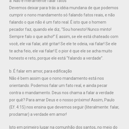
a. Não é meramente falar fatos
Devemos deixar para trás a idéia mundana de que podemos
cumprir o nono mandamento só falando fatos reais, e não
falando o que não é um fato real. É isto que o homem
pecador faz, quando ele diz, “Sou honesto! Nunco minto!
Sempre falo o que acho!” E assim, se ele está chateado com
você, ele vai falar, até gritar! Se ele te odeia, vai falar! Se ele
te acha feio, ele vai falar! E o pior é que ele se acha muito
honesto e reto, porque ele está “falando a verdade”.
b. É falar em amor, para edificação
Não é bem assim que o nono mandamento está nos
orientando. Podemos falar um fato real, e ainda pecar
contra o mandamento. Deus nos chama a falar a verdade
por quê? Para amar Deus e o nosso próximo! Assim, Paulo
(Ef. 4:15) nos ensina que devemos seguir (literalmente: falar,
proclamar) a verdade em amor!
Isto em primeiro lugar na comunhão dos santos, no meio do