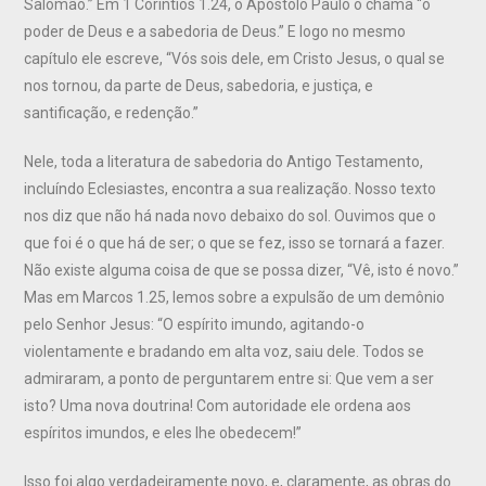
Salomão.” Em 1 Coríntios 1.24, o Apóstolo Paulo o chama “o
poder de Deus e a sabedoria de Deus.” E logo no mesmo
capítulo ele escreve, “Vós sois dele, em Cristo Jesus, o qual se
nos tornou, da parte de Deus, sabedoria, e justiça, e
santificação, e redenção.”
Nele, toda a literatura de sabedoria do Antigo Testamento,
incluíndo Eclesiastes, encontra a sua realização. Nosso texto
nos diz que não há nada novo debaixo do sol. Ouvimos que o
que foi é o que há de ser; o que se fez, isso se tornará a fazer.
Não existe alguma coisa de que se possa dizer, “Vê, isto é novo.”
Mas em Marcos 1.25, lemos sobre a expulsão de um demônio
pelo Senhor Jesus: “O espírito imundo, agitando-o
violentamente e bradando em alta voz, saiu dele. Todos se
admiraram, a ponto de perguntarem entre si: Que vem a ser
isto? Uma nova doutrina! Com autoridade ele ordena aos
espíritos imundos, e eles lhe obedecem!”
Isso foi algo verdadeiramente novo, e, claramente, as obras do