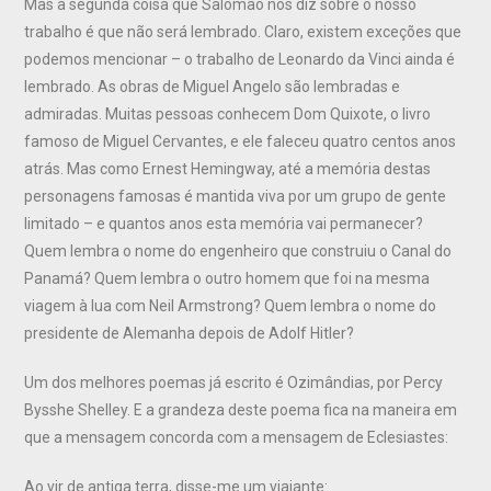
Mas a segunda coisa que Salomão nos diz sobre o nosso
trabalho é que não será lembrado. Claro, existem exceções que
podemos mencionar – o trabalho de Leonardo da Vinci ainda é
lembrado. As obras de Miguel Angelo são lembradas e
admiradas. Muitas pessoas conhecem Dom Quixote, o livro
famoso de Miguel Cervantes, e ele faleceu quatro centos anos
atrás. Mas como Ernest Hemingway, até a memória destas
personagens famosas é mantida viva por um grupo de gente
limitado – e quantos anos esta memória vai permanecer?
Quem lembra o nome do engenheiro que construiu o Canal do
Panamá? Quem lembra o outro homem que foi na mesma
viagem à lua com Neil Armstrong? Quem lembra o nome do
presidente de Alemanha depois de Adolf Hitler?
Um dos melhores poemas já escrito é Ozimândias, por Percy
Bysshe Shelley. E a grandeza deste poema fica na maneira em
que a mensagem concorda com a mensagem de Eclesiastes:
Ao vir de antiga terra, disse-me um viajante: