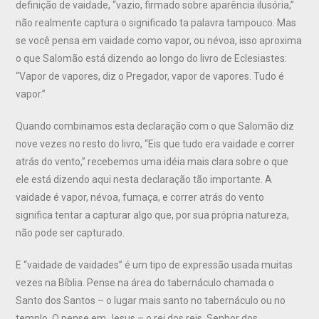
definição de vaidade, “vazio, firmado sobre aparência ilusória,”
não realmente captura o significado ta palavra tampouco. Mas
se você pensa em vaidade como vapor, ou névoa, isso aproxima
o que Salomão está dizendo ao longo do livro de Eclesiastes:
“Vapor de vapores, diz o Pregador, vapor de vapores. Tudo é
vapor.”
Quando combinamos esta declaração com o que Salomão diz
nove vezes no resto do livro, “Eis que tudo era vaidade e correr
atrás do vento,” recebemos uma idéia mais clara sobre o que
ele está dizendo aqui nesta declaração tão importante. A
vaidade é vapor, névoa, fumaça, e correr atrás do vento
significa tentar a capturar algo que, por sua própria natureza,
não pode ser capturado.
E “vaidade de vaidades” é um tipo de expressão usada muitas
vezes na Bíblia. Pense na área do tabernáculo chamada o
Santo dos Santos – o lugar mais santo no tabernáculo ou no
templo. O pense em Jesus – o rei dos reis, Senhor dos