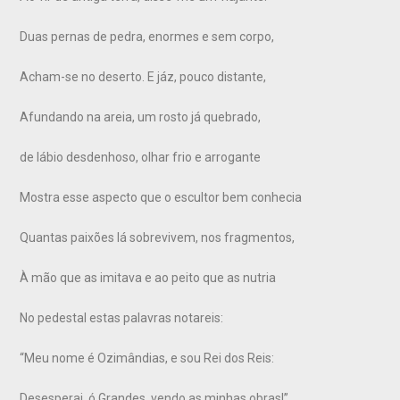
Duas pernas de pedra, enormes e sem corpo,
Acham-se no deserto. E jáz, pouco distante,
Afundando na areia, um rosto já quebrado,
de lábio desdenhoso, olhar frio e arrogante
Mostra esse aspecto que o escultor bem conhecia
Quantas paixões lá sobrevivem, nos fragmentos,
À mão que as imitava e ao peito que as nutria
No pedestal estas palavras notareis:
“Meu nome é Ozimândias, e sou Rei dos Reis:
Desesperai, ó Grandes, vendo as minhas obras!”