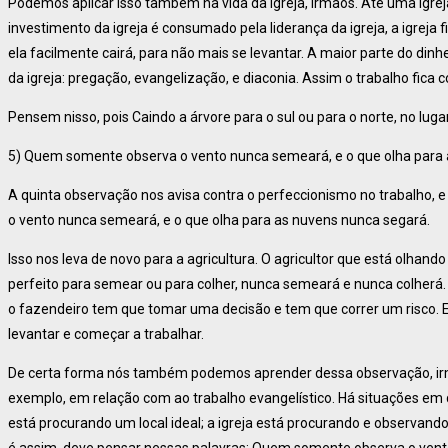
Podemos aplicar isso também na vida da igreja, irmãos. Até uma igreja
investimento da igreja é consumado pela liderança da igreja, a igreja f
ela facilmente cairá, para não mais se levantar. A maior parte do dinh
da igreja: pregação, evangelização, e diaconia. Assim o trabalho fica c
Pensem nisso, pois Caindo a árvore para o sul ou para o norte, no lugar 
5) Quem somente observa o vento nunca semeará, e o que olha para 
A quinta observação nos avisa contra o perfeccionismo no trabalho, 
o vento nunca semeará, e o que olha para as nuvens nunca segará.
Isso nos leva de novo para a agricultura. O agricultor que está olha
perfeito para semear ou para colher, nunca semeará e nunca colherá.
o fazendeiro tem que tomar uma decisão e tem que correr um risco. E
levantar e começar a trabalhar.
De certa forma nós também podemos aprender dessa observação, irmã
exemplo, em relação com ao trabalho evangelístico. Há situações em 
está procurando um local ideal; a igreja está procurando e observando