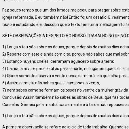
Faz pouco tempo que um dos irmãos me pediu para pregar sobre este 
igreja reformada. E eu também não! Então foi um desafio! E, realment
texto e estudando ele, descobri que o texto tem uma mensagem forte
SETE OBSERVAÇÕES A RESPEITO AO NOSSO TRABALHO NO REINO 
1) Lança o teu pão sobre as águas, porque depois de muitos dias acha
2) Reparte com sete e ainda com oito, porque não sabes que mal sobre
3) Estando nuvens cheias, derramam aguaceiro sobre a terra;
4) Caindo a árvore para o sul ou para o norte, no lugar em que cair, aí f
5) Quem somente observa o vento nunca semeará, e o que olha para 
6) Assim como tu não sabes qual o caminho do vento,
7) nem sabes como se formam os ossos no ventre da mulher grávida
Conclusão: Assim também não sabes as obras de Deus, que faz todas
Conselho: Semeia pela manhã tua semente e à tarde não repouses a 
1) Lança o teu pão sobre as águas, porque depois de muitos dias acha
A primeira observação se refere ao inicio de todo trabalho. Quando 