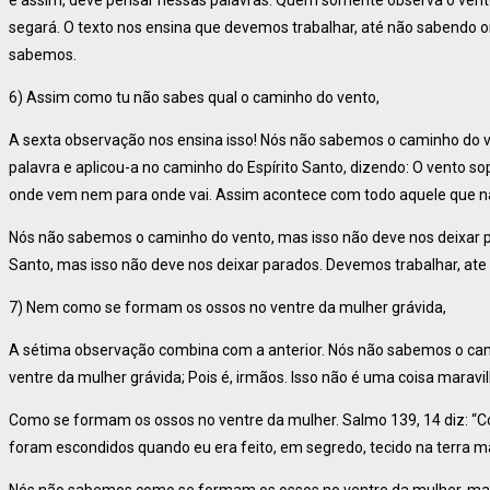
é assim, deve pensar nessas palavras: Quem somente observa o vent
segará. O texto nos ensina que devemos trabalhar, até não sabendo 
sabemos.
6) Assim como tu não sabes qual o caminho do vento,
A sexta observação nos ensina isso! Nós não sabemos o caminho do 
palavra e aplicou-a no caminho do Espírito Santo, dizendo: O vento s
onde vem nem para onde vai. Assim acontece com todo aquele que na
Nós não sabemos o caminho do vento, mas isso não deve nos deixar 
Santo, mas isso não deve nos deixar parados. Devemos trabalhar, 
7) Nem como se formam os ossos no ventre da mulher grávida,
A sétima observação combina com a anterior. Nós não sabemos o c
ventre da mulher grávida; Pois é, irmãos. Isso não é uma coisa maravi
Como se formam os ossos no ventre da mulher. Salmo 139, 14 diz: “C
foram escondidos quando eu era feito, em segredo, tecido na terra m