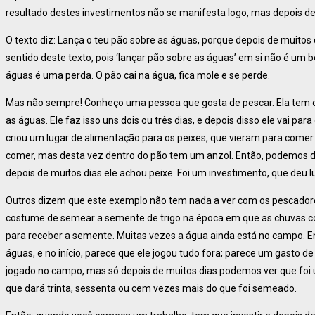
resultado destes investimentos não se manifesta logo, mas depois d
O texto diz: Lança o teu pão sobre as águas, porque depois de muitos
sentido deste texto, pois ‘lançar pão sobre as águas’ em si não é um b
águas é uma perda. O pão cai na água, fica mole e se perde.
Mas não sempre! Conheço uma pessoa que gosta de pescar. Ela tem os s
as águas. Ele faz isso uns dois ou três dias, e depois disso ele vai pa
criou um lugar de alimentação para os peixes, que vieram para comer 
comer, mas desta vez dentro do pão tem um anzol. Então, podemos di
depois de muitos dias ele achou peixe. Foi um investimento, que deu l
Outros dizem que este exemplo não tem nada a ver com os pescadores
costume de semear a semente de trigo na época em que as chuvas c
para receber a semente. Muitas vezes a água ainda está no campo. Ent
águas, e no início, parece que ele jogou tudo fora; parece um gasto de
jogado no campo, mas só depois de muitos dias podemos ver que foi 
que dará trinta, sessenta ou cem vezes mais do que foi semeado.