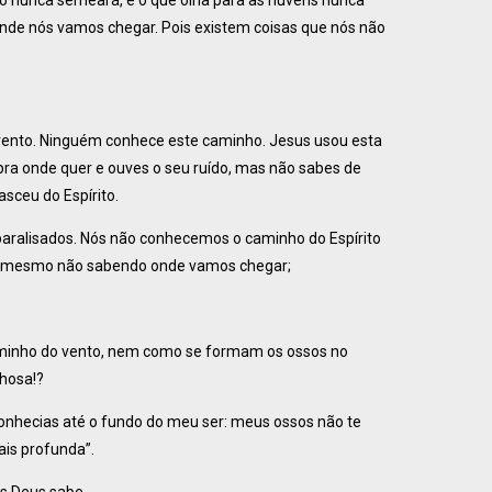
o nunca semeará, e o que olha para as nuvens nunca
onde nós vamos chegar. Pois existem coisas que nós não
vento. Ninguém conhece este caminho. Jesus usou esta
opra onde quer e ouves o seu ruído, mas não sabes de
sceu do Espírito.
paralisados. Nós não conhecemos o caminho do Espírito
ate mesmo não sabendo onde vamos chegar;
aminho do vento, nem como se formam os ossos no
lhosa!?
onhecias até o fundo do meu ser: meus ossos não te
ais profunda”.