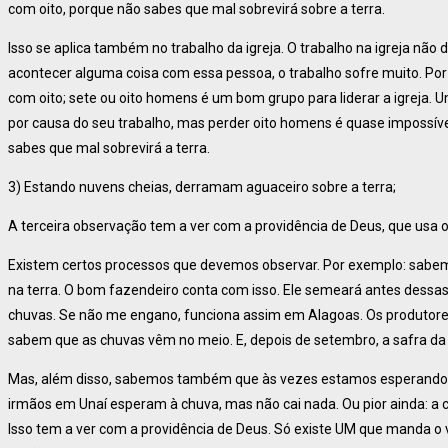
com oito, porque não sabes que mal sobrevirá sobre a terra.
Isso se aplica também no trabalho da igreja. O trabalho na igreja nã
acontecer alguma coisa com essa pessoa, o trabalho sofre muito. Por 
com oito; sete ou oito homens é um bom grupo para liderar a igreja
por causa do seu trabalho, mas perder oito homens é quase impossíve
sabes que mal sobrevirá a terra.
3) Estando nuvens cheias, derramam aguaceiro sobre a terra;
A terceira observação tem a ver com a providência de Deus, que usa 
Existem certos processos que devemos observar. Por exemplo: sabe
na terra. O bom fazendeiro conta com isso. Ele semeará antes dessa
chuvas. Se não me engano, funciona assim em Alagoas. Os produtores
sabem que as chuvas vêm no meio. E, depois de setembro, a safra d
Mas, além disso, sabemos também que às vezes estamos esperando p
irmãos em Unaí esperam à chuva, mas não cai nada. Ou pior ainda: a
Isso tem a ver com a providência de Deus. Só existe UM que manda o