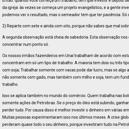
Então: quando você começa um trabalho, tem que investir e depois de
da igreja: às vezes se começa um projeto evangelístico, e a gente inve
podemos ver o resultado, mas o semeador tem que ter paciência. Só d
2) Reparte com sete e ainda com oito, porque não sabes que mal sobre
A segunda observação está cheia de sabedoria. Esta observação nos
concentrar num ponto só.
Os nossos irmãos fazendeiros em Unaí trabalham de acordo com esta
concentram em só um tipo de trabalho. A maioria tem dois ou três ti
com soja; Trabalhar somente com vacas pode dar lucro, mas se algo a
não somente com gado, mas também com milho e soja, tem um funda
trabalho.
Isso se aplica também no mundo do comércio. Quem trabalha nas bo
somente ações de Petrobras. Se o preço do óleo está subindo, ganhará
perder tudo. Por causa disso é melhor investir o dinheiro em várias e
Muitas pessoas experimentaram isso nos últimos meses. A crise glob
perderam quase todo o seu dinheiro, porque investiram tudo na Petrobr