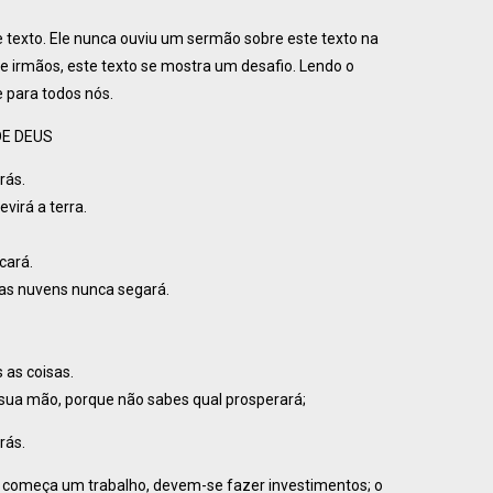
texto. Ele nunca ouviu um sermão sobre este texto na
e irmãos, este texto se mostra um desafio. Lendo o
 para todos nós.
DE DEUS
rás.
virá a terra.
icará.
as nuvens nunca segará.
 as coisas.
sua mão, porque não sabes qual prosperará;
rás.
se começa um trabalho, devem-se fazer investimentos; o