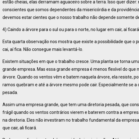
estão cheias, elas derramam aguaceiro sobre a terra. Isso quer dize
conscientes que somos dependentes da misericórdia e da providênci
devemos estar cientes que o nosso trabalho não depende somente de 
4) Caindo a árvore para o sul ou para o norte, no lugar em cair, aí ficará
Esta quarta observação nos mostra que existe a possibilidade que o pro
cai, aí fica. Não consegue mais levantá-lo.
Existem situações em que o trabalho cresce. Uma planta se torna u
grande empresa. Mas essa grande empresa é menos flexível do que no 
árvore. Quando os ventos vêm e batem naquela árvore, ela resiste, poi
ramos quebram e até a árvore mesmo pode cair. Especialmente se a c
pesada.
Assim uma empresa grande, que tem uma diretoria pesada, que cons
frágil quando os ventos contrários vierem e baterem contra a empre
na diretoria. Eles não investiram no trabalho fundamental da empresa,
que cair, ali ficará.