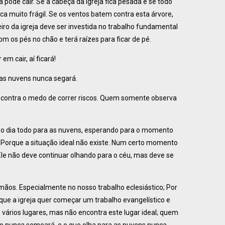
 pode cair. Se a cabeça da igreja fica pesada e se todo
ica muito frágil. Se os ventos batem contra esta árvore,
eiro da igreja deve ser investida no trabalho fundamental
om os pés no chão e terá raízes para ficar de pé.
em cair, aí ficará!
as nuvens nunca segará.
e contra o medo de correr riscos. Quem somente observa
ndo o dia todo para as nuvens, esperando para o momento
 Porque a situação ideal não existe. Num certo momento
le não deve continuar olhando para o céu, mas deve se
os. Especialmente no nosso trabalho eclesiástico; Por
que a igreja quer começar um trabalho evangelístico e
 vários lugares, mas não encontra este lugar ideal; quem