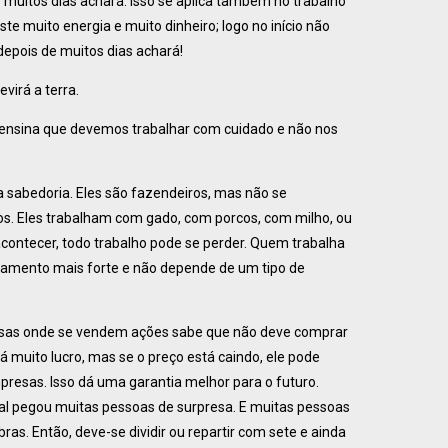
 muitos dias achará. Isso se aplica também no trabalho
ste muito energia e muito dinheiro; logo no início não
epois de muitos dias achará!
virá a terra.
 ensina que devemos trabalhar com cuidado e não nos
 sabedoria. Eles são fazendeiros, mas não se
pos. Eles trabalham com gado, com porcos, com milho, ou
contecer, todo trabalho pode se perder. Quem trabalha
mento mais forte e não depende de um tipo de
lsas onde se vendem ações sabe que não deve comprar
 muito lucro, mas se o preço está caindo, ele pode
mpresas. Isso dá uma garantia melhor para o futuro.
al pegou muitas pessoas de surpresa. E muitas pessoas
as. Então, deve-se dividir ou repartir com sete e ainda