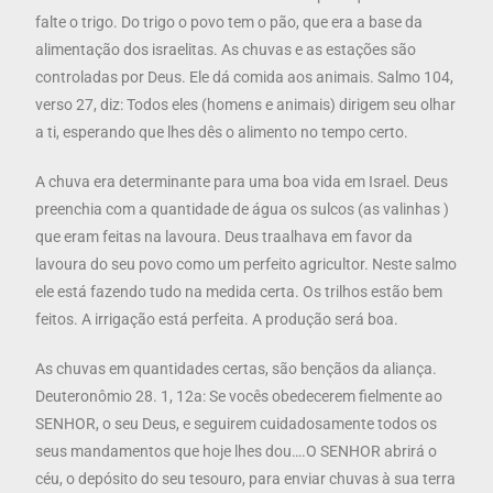
falte o trigo. Do trigo o povo tem o pão, que era a base da
alimentação dos israelitas. As chuvas e as estações são
controladas por Deus. Ele dá comida aos animais. Salmo 104,
verso 27, diz: Todos eles (homens e animais) dirigem seu olhar
a ti, esperando que lhes dês o alimento no tempo certo.
A chuva era determinante para uma boa vida em Israel. Deus
preenchia com a quantidade de água os sulcos (as valinhas )
que eram feitas na lavoura. Deus traalhava em favor da
lavoura do seu povo como um perfeito agricultor. Neste salmo
ele está fazendo tudo na medida certa. Os trilhos estão bem
feitos. A irrigação está perfeita. A produção será boa.
As chuvas em quantidades certas, são bençãos da aliança.
Deuteronômio 28. 1, 12a: Se vocês obedecerem fielmente ao
SENHOR, o seu Deus, e seguirem cuidadosamente todos os
seus mandamentos que hoje lhes dou….O SENHOR abrirá o
céu, o depósito do seu tesouro, para enviar chuvas à sua terra