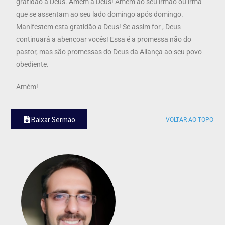
gratidão a Deus. Amém a Deus! Amém ao seu irmão ou irmã
que se assentam ao seu lado domingo após domingo.
Manifestem esta gratidão a Deus! Se assim for , Deus
continuará a abençoar vocês! Essa é a promessa não do
pastor, mas são promessas do Deus da Aliança ao seu povo
obediente.
Amém!
Baixar Sermão
VOLTAR AO TOPO