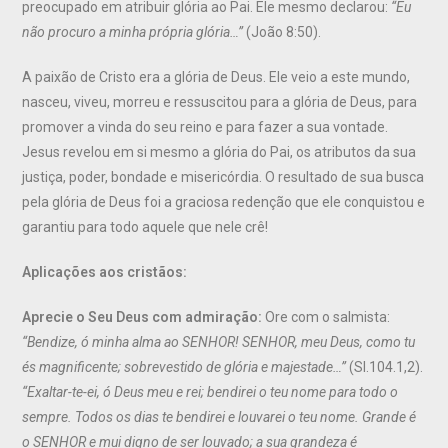
preocupado em atribuir glória ao Pai. Ele mesmo declarou:
“Eu
não procuro a minha própria glória…”
(João 8:50).
A paixão de Cristo era a glória de Deus. Ele veio a este mundo,
nasceu, viveu, morreu e ressuscitou para a glória de Deus, para
promover a vinda do seu reino e para fazer a sua vontade.
Jesus revelou em si mesmo a glória do Pai, os atributos da sua
justiça, poder, bondade e misericórdia. O resultado de sua busca
pela glória de Deus foi a graciosa redenção que ele conquistou e
garantiu para todo aquele que nele crê!
Aplicações aos cristãos:
Aprecie o Seu Deus com admiração:
Ore com o salmista:
“Bendize, ó minha alma ao SENHOR! SENHOR, meu Deus, como tu
és magnificente; sobrevestido de glória e majestade…”
(Sl.104.1,2).
“Exaltar-te-ei, ó Deus meu e rei; bendirei o teu nome para todo o
sempre. Todos os dias te bendirei e louvarei o teu nome. Grande é
o SENHOR e mui digno de ser louvado; a sua grandeza é