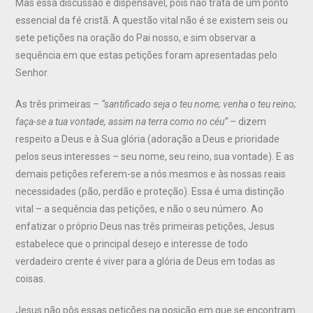
Mas essa discussão é dispensável, pois não trata de um ponto
essencial da fé cristã. A questão vital não é se existem seis ou
sete petições na oração do Pai nosso, e sim observar a
sequência em que estas petições foram apresentadas pelo
Senhor.
As três primeiras –
“santificado seja o teu nome; venha o teu reino;
faça-se a tua vontade, assim na terra como no céu”
– dizem
respeito a Deus e à Sua glória (adoração a Deus e prioridade
pelos seus interesses – seu nome, seu reino, sua vontade). E as
demais petições referem-se a nós mesmos e às nossas reais
necessidades (pão, perdão e proteção). Essa é uma distinção
vital – a sequência das petições, e não o seu número. Ao
enfatizar o próprio Deus nas três primeiras petições, Jesus
estabelece que o principal desejo e interesse de todo
verdadeiro crente é viver para a glória de Deus em todas as
coisas.
Jesus não pôs essas petições na posição em que se encontram