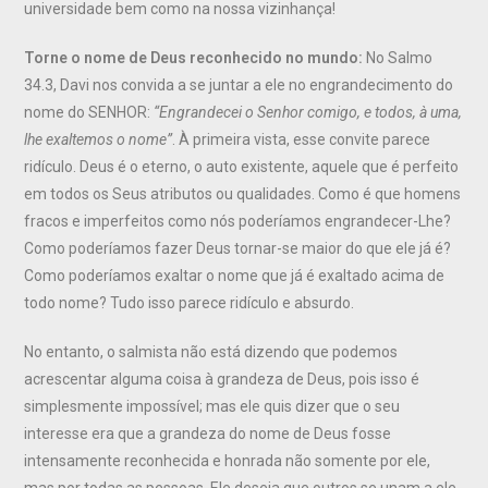
universidade bem como na nossa vizinhança!
Torne o nome de Deus reconhecido no mundo:
No Salmo
34.3, Davi nos convida a se juntar a ele no engrandecimento do
nome do SENHOR:
“Engrandecei o Senhor comigo, e todos, à uma,
lhe exaltemos o nome”
. À primeira vista, esse convite parece
ridículo. Deus é o eterno, o auto existente, aquele que é perfeito
em todos os Seus atributos ou qualidades. Como é que homens
fracos e imperfeitos como nós poderíamos engrandecer-Lhe?
Como poderíamos fazer Deus tornar-se maior do que ele já é?
Como poderíamos exaltar o nome que já é exaltado acima de
todo nome? Tudo isso parece ridículo e absurdo.
No entanto, o salmista não está dizendo que podemos
acrescentar alguma coisa à grandeza de Deus, pois isso é
simplesmente impossível; mas ele quis dizer que o seu
interesse era que a grandeza do nome de Deus fosse
intensamente reconhecida e honrada não somente por ele,
mas por todas as pessoas. Ele deseja que outros se unam a ele