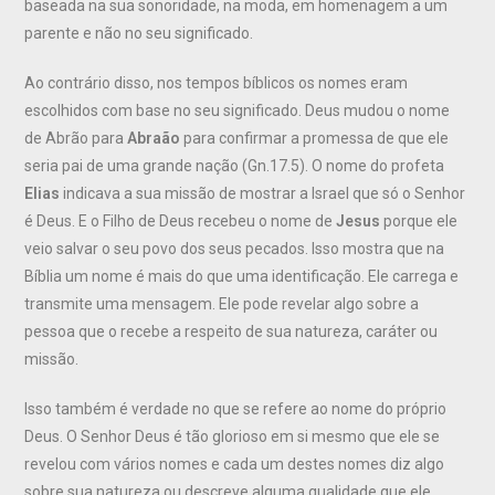
baseada na sua sonoridade, na moda, em homenagem a um
parente e não no seu significado.
Ao contrário disso, nos tempos bíblicos os nomes eram
escolhidos com base no seu significado. Deus mudou o nome
de Abrão para
Abraão
para confirmar a promessa de que ele
seria pai de uma grande nação (Gn.17.5). O nome do profeta
Elias
indicava a sua missão de mostrar a Israel que só o Senhor
é Deus. E o Filho de Deus recebeu o nome de
Jesus
porque ele
veio salvar o seu povo dos seus pecados. Isso mostra que na
Bíblia um nome é mais do que uma identificação. Ele carrega e
transmite uma mensagem. Ele pode revelar algo sobre a
pessoa que o recebe a respeito de sua natureza, caráter ou
missão.
Isso também é verdade no que se refere ao nome do próprio
Deus. O Senhor Deus é tão glorioso em si mesmo que ele se
revelou com vários nomes e cada um destes nomes diz algo
sobre sua natureza ou descreve alguma qualidade que ele