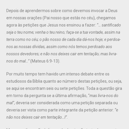
Depois de aprendermos sobre como devemos invocar a Deus
em nossas orações (Pai nosso que estás no céu), chegamos
agora às petições que Jesus nos ensinou a fazer:
“… santificado
seja o teu nome; venha o teu reino; faça-se a tua vontade, assim na
terra como no céu; o pão nosso de cada dia dá-nos hoje; e perdoa-
nos as nossas dívidas, assim como nós temos perdoado aos
nossos devedores; e não nos deixes cair em tentação; mas livra-
nos do mal…”
(Mateus 6:9-13).
Por muito tempo tem havido um intenso debate entre os
estudiosos da Bíblia quanto ao número destas petições, ou seja,
se aqui se encontram seis ou sete petições. Toda a questão gira
em torno da pergunta se a última afirmação, “
mas livra-nos do
mal”
, deveria ser considerada como uma petição separada ou
deveria ser vista como parte integrante da petição anterior:
“e
não nos deixes cair em tentação…l”.