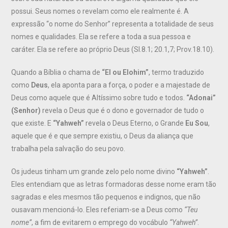
possui. Seus nomes o revelam como ele realmente é. A
expressão “o nome do Senhor” representa a totalidade de seus
nomes e qualidades. Ela se refere a toda a sua pessoa e
caráter. Ela se refere ao próprio Deus (Sl.8.1; 20.1,7; Prov.18.10).
Quando a Bíblia o chama de
“El ou Elohim”
, termo traduzido
como
Deus
, ela aponta para a força, o poder e a majestade de
Deus como aquele que é Altíssimo sobre tudo e todos.
“Adonai”
(Senhor)
revela o Deus que é o dono e governador de tudo o
que existe. E
“Yahweh”
revela o Deus Eterno, o Grande
Eu Sou
,
aquele que é e que sempre existiu, o Deus da aliança que
trabalha pela salvação do seu povo.
Os judeus tinham um grande zelo pelo nome divino
“Yahweh”
.
Eles entendiam que as letras formadoras desse nome eram tão
sagradas e eles mesmos tão pequenos e indignos, que não
ousavam mencioná-lo. Eles referiam-se a Deus como
“Teu
nome”
, a fim de evitarem o emprego do vocábulo
“Yahweh”
.