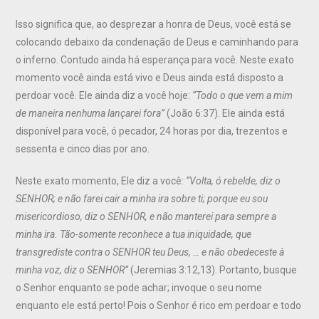
Isso significa que, ao desprezar a honra de Deus, você está se
colocando debaixo da condenação de Deus e caminhando para
o inferno. Contudo ainda há esperança para você. Neste exato
momento você ainda está vivo e Deus ainda está disposto a
perdoar você. Ele ainda diz a você hoje:
“Todo o que vem a mim
de maneira nenhuma lançarei fora”
(João 6:37). Ele ainda está
disponível para você, ó pecador, 24 horas por dia, trezentos e
sessenta e cinco dias por ano.
Neste exato momento, Ele diz a você:
“Volta, ó rebelde, diz o
SENHOR; e não farei cair a minha ira sobre ti; porque eu sou
misericordioso, diz o SENHOR, e não manterei para sempre a
minha ira. Tão-somente reconhece a tua iniquidade, que
transgrediste contra o SENHOR teu Deus, … e não obedeceste à
minha voz, diz o SENHOR”
(Jeremias 3:12,13). Portanto, busque
o Senhor enquanto se pode achar; invoque o seu nome
enquanto ele está perto! Pois o Senhor é rico em perdoar e todo