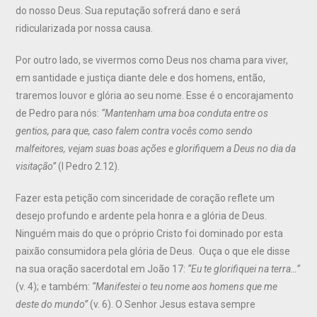
do nosso Deus. Sua reputação sofrerá dano e será
ridicularizada por nossa causa.
Por outro lado, se vivermos como Deus nos chama para viver,
em santidade e justiça diante dele e dos homens, então,
traremos louvor e glória ao seu nome. Esse é o encorajamento
de Pedro para nós:
“Mantenham uma boa conduta entre os
gentios, para que, caso falem contra vocês como sendo
malfeitores, vejam suas boas ações e glorifiquem a Deus no dia da
visitação”
(I Pedro 2.12).
Fazer esta petição com sinceridade de coração reflete um
desejo profundo e ardente pela honra e a glória de Deus.
Ninguém mais do que o próprio Cristo foi dominado por esta
paixão consumidora pela glória de Deus. Ouça o que ele disse
na sua oração sacerdotal em João 17:
“Eu te glorifiquei na terra…”
(v. 4); e também:
“Manifestei o teu nome aos homens que me
deste do mundo”
(v. 6). O Senhor Jesus estava sempre