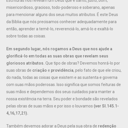
Escrituras nos revelam um Deus que é santo, justo, bom,
misericordioso, gracioso, todo-poderoso e soberano, apenas
para mencionar alguns dos seus muitos atributos. É este Deus
da Bíblia que nós precisamos conhecer adequadamente para
então, aprender a temê-lo, reverenciá-lo, amá-lo e exaltá-lo
sobre todas as coisas.
Em segundo lugar, nós rogamos a Deus que nos ajude a
glorificá-lo em todas as suas obras que revelam seus
gloriosos atributos.
Que tipo de obras? Devemos honrá-lo por
suas obras de
criação
e
providência
, pelo fato de que ele criou,
do nada, todas as coisas que existem e as sustenta e governa
com suas mãos poderosas. Isso significa que somos feituras de
suas mãos e dependemos dos seus cuidados para manter a
nossa existência na terra. Seu poder e bondade são revelados
pelas obras de suas mãos e por isso o louvamos
(ver Sl.145.1-
4,16,17,21).
Também devemos adorar a Deus pela sua obra de
redenção