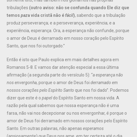
tribulações
(outro aviso: não se confunda quando Ele diz que
temos
paz
a vida cristã não é
fácil
)
, sabendo que a tribulação
produz perseverança; e a perseverança, experiência; e a
experiência, esperança. Ora, a esperança não confunde, porque
o amor de Deus é derramado em nosso coração pelo Espírito
Santo, que nos foi outorgado.”
Então é isto que Paulo explica em mais detalhes agora em
Romanos 5-8. E vamos dar atenção especial a essa última
afirmação (a segunda parte do versículo 5): “
a esperança não
nos envergonha
, porque o amor de Deus foi
derramado em
nossos corações pelo Espírito Santo
que nos foi dado”. Podemos
dizer que este é o
papel
do Espírito Santo em nossa vida. A
razão pela qual sabemos que nossa esperança não é uma
farsa, não vai nos decepcionar ou nos envergonhar, é porque o
amor de Deus foi derramado em nossos corações pelo Espírito
Santo. Em outras palavras, não apenas
esperamos
(ansiosamente) que Deus nos ame, em ter certeza até o dia