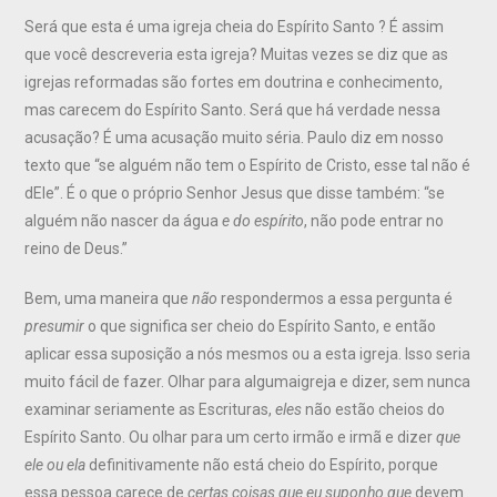
Será que esta é uma igreja cheia do Espírito Santo ? É assim
que você descreveria esta igreja? Muitas vezes se diz que as
igrejas reformadas são fortes em doutrina e conhecimento,
mas carecem do Espírito Santo. Será que há verdade nessa
acusação? É uma acusação muito séria. Paulo diz em nosso
texto que “se alguém não tem o Espírito de Cristo, esse tal não é
dEle”. É o que o próprio Senhor Jesus que disse também: “se
alguém não nascer da água
e do espírito
, não pode entrar no
reino de Deus.”
Bem, uma maneira que
não
respondermos a essa pergunta é
presumir
o que significa ser cheio do Espírito Santo, e então
aplicar essa suposição a nós mesmos ou a esta igreja. Isso seria
muito fácil de fazer. Olhar para algumaigreja e dizer, sem nunca
examinar seriamente as Escrituras,
eles
não estão cheios do
Espírito Santo. Ou olhar para um certo irmão e irmã e dizer
que
ele ou ela
definitivamente não está cheio do Espírito, porque
essa pessoa carece de
certas coisas que eu suponho que
devem