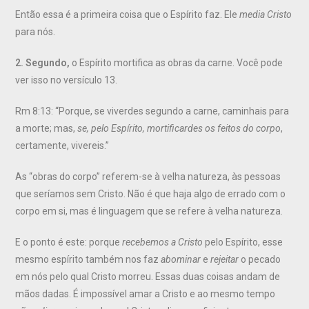
Então essa é a primeira coisa que o Espírito faz. Ele
media Cristo
para nós.
2. Segundo,
o Espírito mortifica as obras da carne. Você pode
ver isso no versículo 13.
Rm 8:13: “Porque, se viverdes segundo a carne, caminhais para
a morte; mas,
se, pelo Espírito, mortificardes os feitos do corpo
,
certamente, vivereis.”
As “obras do corpo” referem-se à velha natureza, às pessoas
que seríamos sem Cristo. Não é que haja algo de errado com o
corpo em si, mas é linguagem que se refere à velha natureza.
E o ponto é este: porque
recebemos a Cristo
pelo Espírito, esse
mesmo espírito também nos faz
abominar
e
rejeitar
o pecado
em nós pelo qual Cristo morreu. Essas duas coisas andam de
mãos dadas. É impossível amar a Cristo e ao mesmo tempo