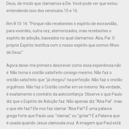
Deus, de modo que clamamos a Ele. Você pode ver que estou
entendendo isso dos versículos 15 e 16.
Rm 8:15-16: “Porque não recebestes o espírito de escravidão,
para viverdes, outra vez, atemorizados, mas recebestes o
espírito de adoção, baseados no qual clamamos: Aba, Pai. O
próprio Espírito testifica com o nosso espírito que somos filhos
de Deus.”
Agora deixe-me primeiro descrever como essa experiência
não
é
. Não torna o cristão satisfeito consigo mesmo. Não faz o
cristão satisfeito que “já chegou” na perfeição. Não faz o cristão
orgulhoso. Não faz o Cristão
confiar
em se mesmo. Na verdade,
é exatamente o
contrário
da
autoconfiança
. Observe o que Paulo
diz que o Espírito de Adoção faz. Não apenas diz:
“
Aba Pai”. mas
o que ele faz? Ele nos faz clamar “Aba Pai”! É uma palavra
grega forte que Paulo usa: “clamar,” ou “gritar”! É a Palavra que
é usada quando Jesus
clamou
da cruz. A imagem que Paul está