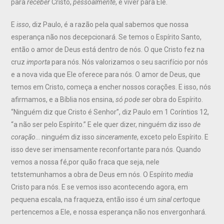
para
receber
Cristo,
pessoalmente
, e viver para Ele.
E
isso
, diz Paulo, é a razão pela qual sabemos que nossa
esperança não nos decepcionará. Se temos o Espírito Santo,
então o amor de Deus está dentro de nós. O que Cristo fez na
cruz
importa
para nós. Nós valorizamos o seu sacrifício por nós
e a nova vida que Ele oferece para nós. O amor de Deus, que
temos em Cristo, começa a encher nossos corações. E isso, nós
afirmamos, e a Bíblia nos ensina,
só pode ser
obra do Espírito.
“Ninguém diz que Cristo é Senhor”, diz Paulo em 1 Coríntios 12,
“a não ser pelo Espírito.” E ele quer dizer, ninguém diz isso
de
coração
… ninguém diz isso
sinceramente
, exceto pelo Espírito. E
isso deve ser imensamente reconfortante para nós. Quando
vemos a nossa fé,por quão fraca que seja, nele
tetstemunhamos a obra de Deus em nós. O Espírito
media
Cristo para nós. E se vemos isso acontecendo agora, em
pequena escala, na fraqueza, então isso é um
sinal certo
que
pertencemos a Ele, e nossa esperança não nos envergonhará.