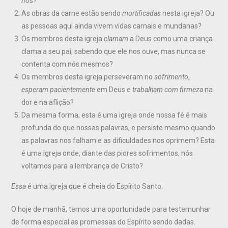
nós
?
As obras da carne estão sendo
mortificadas
nesta igreja? Ou
as pessoas aqui ainda vivem vidas carnais e mundanas?
Os membros desta igreja
clamam
a Deus como uma criança
clama a seu pai, sabendo que ele nos ouve, mas nunca se
contenta com nós mesmos?
Os membros desta igreja perseveram no
sofrimento
,
esperam pacientemente
em Deus e
trabalham com firmeza
na
dor e na aflição?
Da mesma forma, esta é uma igreja onde nossa fé é mais
profunda do que nossas palavras, e persiste mesmo quando
as palavras nos falham e as dificuldades nos oprimem? Esta
é uma igreja onde, diante das piores sofrimentos, nós
voltamos para a lembrança de Cristo?
Essa
é uma igreja que é cheia do Espírito Santo.
O hoje de manhã, temos uma oportunidade para testemunhar
de forma especial as promessas do Espírito sendo dadas.