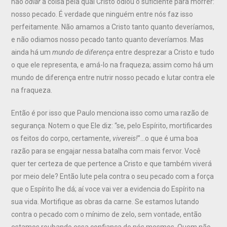
não
odiar
a coisa pela qual Cristo odiou o suficiente para morrer:
nosso pecado. É verdade que ninguém entre nós faz isso
perfeitamente. Não amamos a Cristo tanto quanto deveríamos,
e não odiamos nosso pecado tanto quanto deveríamos. Mas
ainda há um
mundo de diferença
entre desprezar a Cristo e tudo
o que ele representa, e amá-lo na fraqueza; assim como há um
mundo de diferença entre nutrir nosso pecado e lutar contra ele
na fraqueza.
Então é por isso que Paulo menciona isso como uma razão de
segurança. Notem o que Ele diz: “se, pelo Espírito, mortificardes
os feitos do corpo, certamente,
vivereis!
”…o que é uma boa
razão para se engajar nessa batalha com mais fervor. Você
quer ter certeza de que pertence a Cristo e que também viverá
por meio dele? Então lute pela contra o seu pecado com a força
que o Espírito lhe dá; aí voce vai ver a evidencia do Espírito na
sua vida. Mortifique as obras da carne. Se estamos lutando
contra o pecado com o mínimo de zelo, sem vontade, então
estamos roubando essa confiança de nós mesmos. Quem não