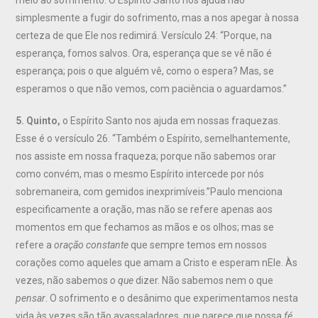
simplesmente a fugir do sofrimento, mas a nos apegar à nossa
certeza de que Ele nos redimirá. Versículo 24: “Porque, na
esperança, fomos salvos. Ora, esperança que se vê não é
esperança; pois o que alguém vê, como o espera? Mas, se
esperamos o que não vemos, com paciência o aguardamos.”
5. Quinto,
o Espírito Santo nos ajuda em nossas fraquezas.
Esse é o versículo 26. “Também o Espírito, semelhantemente,
nos assiste em nossa fraqueza; porque não sabemos orar
como convém, mas o mesmo Espírito intercede por nós
sobremaneira, com gemidos inexprimíveis.”Paulo menciona
especificamente a oração, mas não se refere apenas aos
momentos em que fechamos as mãos e os olhos; mas se
refere a
oração constante
que sempre temos em nossos
corações como aqueles que amam a Cristo e esperam nEle. Às
vezes, não sabemos
o que
dizer. Não sabemos nem o que
pensar
. O sofrimento e o desânimo que experimentamos nesta
vida às vezes são tão avassaladores, que parece que nossa
fé