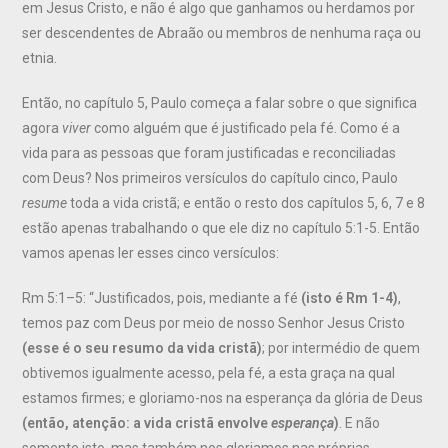
em Jesus Cristo, e não é algo que ganhamos ou herdamos por
ser descendentes de Abraão ou membros de nenhuma raça ou
etnia.
Então, no capítulo 5, Paulo começa a falar sobre o que significa
agora
viver
como alguém que é justificado pela fé. Como é a
vida para as pessoas que foram justificadas e reconciliadas
com Deus? Nos primeiros versículos do capítulo cinco, Paulo
resume
toda a vida cristã; e então o resto dos capítulos 5, 6, 7 e 8
estão apenas trabalhando o que ele diz no capítulo 5:1-5. Então
vamos apenas ler esses cinco versículos:
Rm 5:1–5: “Justificados, pois, mediante a fé
(isto é Rm 1-4)
,
temos paz com Deus por meio de nosso Senhor Jesus Cristo
(esse é o seu resumo da vida cristã)
; por intermédio de quem
obtivemos igualmente acesso, pela fé, a esta graça na qual
estamos firmes; e gloriamo-nos na esperança da glória de Deus
(então, atenção: a vida cristã envolve
esperança
)
. E não
somente isto, mas também nos gloriamos nas próprias