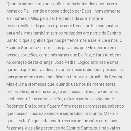
Quando somos batizados, não somos batizados apenas em
nome do Pai—sendo a nossa adoção por Deus—nem somente
em nome do
filho,
para ser herdeiros da sua morte e
ressurreição, e da justiça e paz com Deus que Ele conquistou
para nós; mas também somos batizados em nome do Espírito
Santo, o que significa que nós pertencemos a Ele, e Ele a nós. O
Espírito Santo faz promessas para nós, que Ele operará em
nossos corações, como nós vimos que Ele faz, e fará também
no coração desta criança, João Pedro. Lógico, isto não é uma
garantia que nos faz desprezar os meios ordinários; por isso os
pais prometem a criar seu filho no temor e instrução do Senhor.
Mas é uma promessa que, quando usamos fielmente estes
meios, Ele operará no coração dos nossos filhos, fazendo-os
conhecer a Deus como
seu
Pai, e Cristo como
seu
Senhor e
Redentor. Então, pais, fiquem firme nestas promessas, sabendo
que nossos filhos são
santos
e separados do mundo. Mesmo
que eles terão que lutar contra
sua
carne também como nós
fazemos, eles são pertences do Espírito Santo, que não vai os