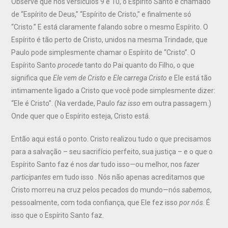
Observe que nos versículos 9 e 10, o Espírito Santo é chamado
de “Espírito de Deus,” “Espírito de Cristo,” e finalmente só
“Cristo.” E está claramente falando sobre o mesmo Espírito. O
Espírito é tão perto de Cristo, unidos na mesma Trindade, que
Paulo pode simplesmente chamar o Espírito de “Cristo”. O
Espírito Santo
procede
tanto do Pai quanto do Filho, o que
significa que
Ele vem de Cristo
e
Ele carrega Cristo
e Ele está tão
intimamente ligado a Cristo que você pode simplesmente dizer:
“Ele é Cristo”. (Na verdade, Paulo
faz isso
em outra passagem.)
Onde quer que o Espírito esteja, Cristo está.
Então aqui está o ponto. Cristo realizou tudo o que precisamos
para a salvação – seu sacrifício perfeito, sua justiça – e o que o
Espírito Santo faz é nos
dar
tudo isso—ou melhor, nos
fazer
participantes
em tudo isso . Nós não apenas acreditamos
que
Cristo morreu na cruz pelos pecados do mundo—nós
sabemos
,
pessoalmente, com toda confiança, que Ele fez isso
por nós
. É
isso que o Espírito Santo faz.