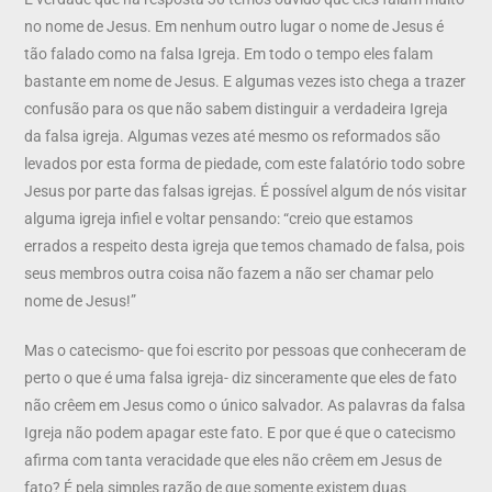
no nome de Jesus. Em nenhum outro lugar o nome de Jesus é
tão falado como na falsa Igreja. Em todo o tempo eles falam
bastante em nome de Jesus. E algumas vezes isto chega a trazer
confusão para os que não sabem distinguir a verdadeira Igreja
da falsa igreja. Algumas vezes até mesmo os reformados são
levados por esta forma de piedade, com este falatório todo sobre
Jesus por parte das falsas igrejas. É possível algum de nós visitar
alguma igreja infiel e voltar pensando: “creio que estamos
errados a respeito desta igreja que temos chamado de falsa, pois
seus membros outra coisa não fazem a não ser chamar pelo
nome de Jesus!”
Mas o catecismo- que foi escrito por pessoas que conheceram de
perto o que é uma falsa igreja- diz sinceramente que eles de fato
não crêem em Jesus como o único salvador. As palavras da falsa
Igreja não podem apagar este fato. E por que é que o catecismo
afirma com tanta veracidade que eles não crêem em Jesus de
fato? É pela simples razão de que somente existem duas