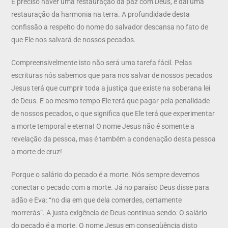
É preciso haver uma restauração da paz com Deus, e daí uma
restauração da harmonia na terra. A profundidade desta
confissão a respeito do nome do salvador descansa no fato de
que Ele nos salvará de nossos pecados.
Compreensivelmente isto não será uma tarefa fácil. Pelas
escrituras nós sabemos que para nos salvar de nossos pecados
Jesus terá que cumprir toda a justiça que existe na soberana lei
de Deus. E ao mesmo tempo Ele terá que pagar pela penalidade
de nossos pecados, o que significa que Ele terá que experimentar
a morte temporal e eterna! O nome Jesus não é somente a
revelação da pessoa, mas é também a condenação desta pessoa
a morte de cruz!
Porque o salário do pecado é a morte. Nós sempre devemos
conectar o pecado com a morte. Já no paraíso Deus disse para
adão e Eva: “no dia em que dela comerdes, certamente
morrerás”. A justa exigência de Deus continua sendo: O salário
do pecado é a morte. O nome Jesus em conseqüência disto