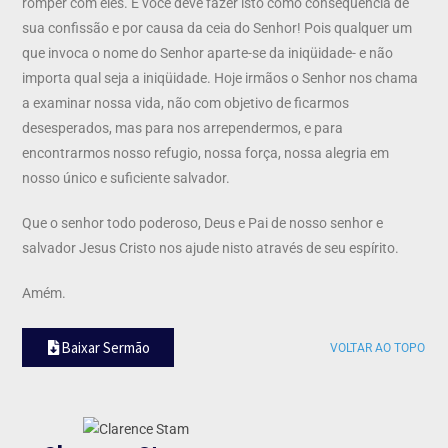
romper com eles. E você deve fazer isto como conseqüência de
sua confissão e por causa da ceia do Senhor! Pois qualquer um
que invoca o nome do Senhor aparte-se da iniqüidade- e não
importa qual seja a iniqüidade. Hoje irmãos o Senhor nos chama
a examinar nossa vida, não com objetivo de ficarmos
desesperados, mas para nos arrependermos, e para
encontrarmos nosso refugio, nossa força, nossa alegria em
nosso único e suficiente salvador.
Que o senhor todo poderoso, Deus e Pai de nosso senhor e
salvador Jesus Cristo nos ajude nisto através de seu espírito.
Amém.
Baixar Sermão
VOLTAR AO TOPO