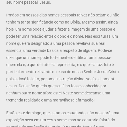
seu nome pessoal, Jesus.
Irmãos em nossos dias nomes pessoais talvez não sejam ou não
tenham tanta significância como na Bíblia. Mesmo assim, ainda
hoje, um nome pode ajudar a fazer a imagem de uma pessoa e
pode ter uma relação entre o dono e o nome. Nas escrituras, um
nome que era designado à uma pessoa revelava sua real
essência, uma verdade básica a respeito de alguém. Pode-se
dizer que um nome pode fortemente identificar uma pessoa-
quem ela é, o que de fato ela representa, e o que ela faz. Isto é
particularmente relevante no caso de nosso Senhor Jesus Cristo,
pois a José foi dito, por uma instrução divina: você o chamará
Jesus. Deus não queria que seu filho fosse conhecido por
nenhum outro nome afora este! Neste nome descansa uma
tremenda realidade e uma maravilhosa afirmação!
Então este domingo, que estamos estudando, não nos dará uma
exposição seca em um certo nome, mas ao contrario falará do
coração da confissão da Igreja. O nome de Jesus é uma