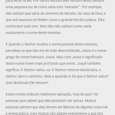
para livrar Israel. Por vários séculos eles vinham tendo sempre
uma pequena luz de como seria este “salvador”. Por exemplo,
eles sabiam que seria da semente de Abraão, da casa de Davi, e
que até nasceria em Belém como o grande Rei dos judeus. Eles
conheciam tudo isto. Mas eles não sabiam como seria
exatamente o nome deste messias.
E quando o Senhor revelou o nome pessoal deste messias,
percebeu-se que não era de todo desconhecido, Jesus é o nome
grego do nome hebraico Josué. Mas com Jesus o significado
deste nome é bem mais profundo que antes. Josué também
significa: O Senhor salva, ou: O Senhor remove obstáculos, o
Senhor abre o caminho. Mas a questão é: De que o Senhor salva?
Que obstáculo Ele remove?
Estes nomes indicam realmente salvação, mas de que? Há
pessoas que sabem que elas precisam ser salvas. Muitos
pessoas sentem que elas devem ser libertas de alguma coisa má
e ameaçadora, mas muitas não sabem exatamente o que isto