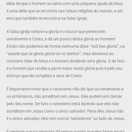
idéia de que o homem se salva com uma pequena ajuda de Deus
é uma idéia que se encontra nas falsas religiões do mundo, e um
erro que também se encontra na falsa Igreja.
A falsa igreja remove a gloria e o louvor que pertencem
unicamente a Cristo, e dá um pouco desta gloria ao homem!
Então não podemos de forma nenhuma dizer: “soli Deo gloria”, ou
“aquele que se gloria glorie-se no Senhor”, mas devemos ao
contrário falar de Deus e o homem dividindo esta glória. E de fato
é o homem que recebe a parte maior nesta glória pois é pelo seu
esforço que ele completa a obra de Cristo.
É importante notar que o catecismo não diz que os romanistas e
os arminianos, não acreditam em Jesus. Eles podem até clamar
pelo Seu nome. De fato o catecismo está dizendo que eles não
acreditam em Jesus como o único salvador. Para eles Jesus não
é o único salvador, eles tem outros “salvadores” ao lado de Jesus.
É verdade que na resposta 30 temos ouvido que eles falam muito