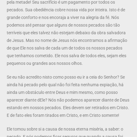
pela metade! Seu sacrifício é um pagamento por todos os
pecados. Sua obediência cobre nossa vida por inteira. Isto é de
grande conforto e nos encoraja a viver na alegria da fé. Nós
podemos até pensar que alguns de nossos pecados são tão
terríveis que eles talvez não estejam debaixo da obra salvadora
de Jesus. Mas no nome de Jesus nós encontramos a afirmação
de que Ele nos salva de cada um de todos os nossos pecados
que tenhamos cometido. Ele nos salva de todos eles, sejam eles
pequenos ou grandes aos nossos olhos.
Se eu não acredito nisto como posso eu ir a ceia do Senhor? Se
ainda há pecado pelo qual não foi feita nenhuma expiação, há
ainda um obstáculo entre Deus e mim mesmo, como posso
aparecer diante dEle? Nós não podemos aparecer diante de Deus
estando em nossos pecados. Eles devem ser retirados em Cristo.
E de fato eles foram tirados em Cristo, e em Cristo somente!
Ele tomou sobre si a causa de nossa eterna miséria, a saber: o
pecado. E nós podemos ficar seguros que quando a causa foi