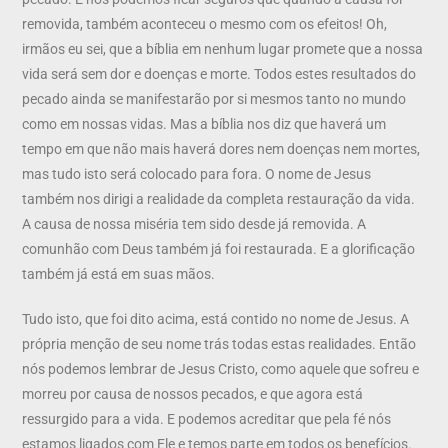
removida, também aconteceu o mesmo com os efeitos! Oh,
irmãos eu sei, que a bíblia em nenhum lugar promete que a nossa
vida será sem dor e doenças e morte. Todos estes resultados do
pecado ainda se manifestarão por si mesmos tanto no mundo
como em nossas vidas. Mas a bíblia nos diz que haverá um
tempo em que não mais haverá dores nem doenças nem mortes,
mas tudo isto será colocado para fora. O nome de Jesus
também nos dirigi a realidade da completa restauração da vida.
A causa de nossa miséria tem sido desde já removida. A
comunhão com Deus também já foi restaurada. E a glorificação
também já está em suas mãos.
Tudo isto, que foi dito acima, está contido no nome de Jesus. A
própria menção de seu nome trás todas estas realidades. Então
nós podemos lembrar de Jesus Cristo, como aquele que sofreu e
morreu por causa de nossos pecados, e que agora está
ressurgido para a vida. E podemos acreditar que pela fé nós
estamos ligados com Ele e temos parte em todos os benefícios.