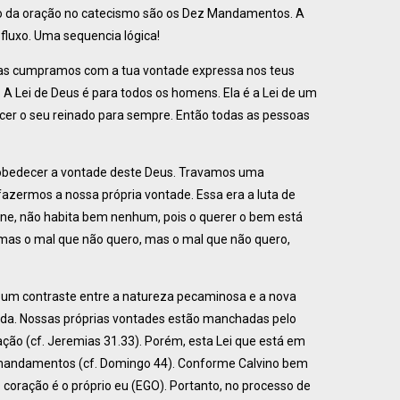
o da oração no catecismo são os Dez Mandamentos. A
luxo. Uma sequencia lógica!
soas cumpramos com a tua vontade expressa nos teus
 Lei de Deus é para todos os homens. Ela é a Lei de um
ecer o seu reinado para sempre. Então todas as pessoas
m obedecer a vontade deste Deus. Travamos uma
fazermos a nossa própria vontade. Essa era a luta de
ne, não habita bem nenhum, pois o querer o bem está
 mas o mal que não quero, mas o mal que não quero,
z um contraste entre a natureza pecaminosa e a nova
eda. Nossas próprias vontades estão manchadas pelo
ção (cf. Jeremias 31.33). Porém, esta Lei que está em
 mandamentos (cf. Domingo 44). Conforme Calvino bem
o coração é o próprio eu (EGO). Portanto, no processo de