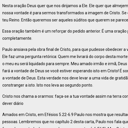
Nesta oração Deus quer que nos dirijamos a Ele. Ele quer que almejem
nossa vontade é para sermos transformados a imagem de Cristo. Se o
teu Reino. Então queremos ser aqueles súditos que querem se parece
Essa oração também é um reforçar do pedido anterior. É uma oração 
completamente.
Paulo ansiava pela obra final de Cristo, para que pudesse obedece
Ele faz uma pergunta retórica: Quem me livrará do corpo desta morte?
o meu eu será liquidado para sempre. Meu amado irmão e irmã, Deus
fará a vontade de Deus se você estiver esperando isto em Cristo! É 
a vontade de Deus. Esta verdade nos deve levar a uma vida de gratidã
constranger a isto. Isto nos leva ao segundo ponto.
Cristo nos chama a orarmos: faça-se a tua vontade assim na terra c
dever diário
Amados em Cristo, em Efésios 5.22-6.9 Paulo nos mostra que resultad
pessoas. Lembremos que no capítulo 2 desta carta, Paulo nos fala q