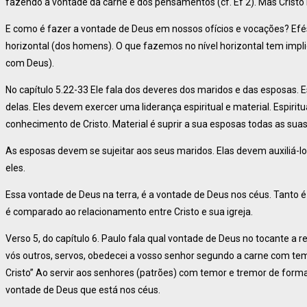
fazendo a vontade da carne e dos pensamentos (cf. Ef 2). Mas Cristo
E como é fazer a vontade de Deus em nossos ofícios e vocações? Efés
horizontal (dos homens). O que fazemos no nível horizontal tem impli
com Deus).
No capítulo 5.22-33 Ele fala dos deveres dos maridos e das esposas
delas. Eles devem exercer uma liderança espiritual e material. Espirit
conhecimento de Cristo. Material é suprir a sua esposas todas as sua
As esposas devem se sujeitar aos seus maridos. Elas devem auxiliá-l
eles.
Essa vontade de Deus na terra, é a vontade de Deus nos céus. Tanto 
é comparado ao relacionamento entre Cristo e sua igreja.
Verso 5, do capítulo 6. Paulo fala qual vontade de Deus no tocante a 
vós outros, servos, obedecei a vosso senhor segundo a carne com tem
Cristo” Ao servir aos senhores (patrões) com temor e tremor de for
vontade de Deus que está nos céus.