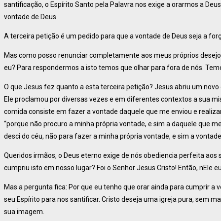
santificação, o Espírito Santo pela Palavra nos exige a orarmos a D
vontade de Deus.
A terceira petição é um pedido para que a vontade de Deus seja a fo
Mas como posso renunciar completamente aos meus próprios desej
eu? Para respondermos a isto temos que olhar para fora de nós. Temo
O que Jesus fez quanto a esta terceira petição? Jesus abriu um novo 
Ele proclamou por diversas vezes e em diferentes contextos a sua mi
comida consiste em fazer a vontade daquele que me enviou e realizar a
“porque não procuro a minha própria vontade, e sim a daquele que me 
desci do céu, não para fazer a minha própria vontade, e sim a vontad
Queridos irmãos, o Deus eterno exige de nós obediencia perfeita ao
cumpriu isto em nosso lugar? Foi o Senhor Jesus Cristo! Então, nEle 
Mas a pergunta fica: Por que eu tenho que orar ainda para cumprir a 
seu Espírito para nos santificar. Cristo deseja uma igreja pura, sem 
sua imagem.