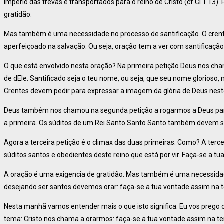
império das trevas e transportados para o reino de Cristo (cf Cl 1.13)
gratidão.
Mas também é uma necessidade no processo de santificação. O crente 
aperfeiçoado na salvação. Ou seja, oração tem a ver com santificação
O que está envolvido nesta oração? Na primeira petição Deus nos cha
de dEle. Santificado seja o teu nome, ou seja, que seu nome glorioso, m
Crentes devem pedir para expressar a imagem da glória de Deus nes
Deus também nos chamou na segunda petição a rogarmos a Deus para q
a primeira. Os súditos de um Rei Santo Santo Santo também devem s
Agora a terceira petição é o climax das duas primeiras. Como? A ter
súditos santos e obedientes deste reino que está por vir. Faça-se a t
A oração é uma exigencia de gratidão. Mas também é uma necessidad
desejando ser santos devemos orar: faça-se a tua vontade assim na 
Nesta manhã vamos entender mais o que isto significa. Eu vos prego o
tema: Cristo nos chama a orarmos: faça-se a tua vontade assim na te