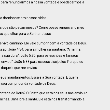
eus para renunciarmos a nossa vontade e obedecermos a
rça dominante em nossas vidas.
os que são pecaminosos? Como posso renunciar o meu
s que olhar para o Senhor Jesus.
e vivo caminho. Ele veio cumprir com a vontade de Deus.
ssão. João 4.34, para a mulher samaritana: “A minha
 sua obra”. João 5.30, para os escribas e fariseus:
enviou”. João 6.38 para os seus discípulos: Porque eu
e daquele que me enviou.
s seus mandamentos. Essa é a Sua vontade. E quem
eu sou cumpridor da vontade de Deus.
vontade de Deus? O Cristo que está nos céus nos enviou o
manchas. Uma igreja santa. Ele está nos transformando a