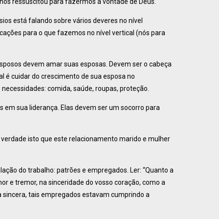
 nos ressuscitou para fazermos a vontade de Deus.
ios está falando sobre vários deveres no nível
cações para o que fazemos no nível vertical (nós para
. Esposos devem amar suas esposas. Devem ser o cabeça
ual é cuidar do crescimento de sua esposa no
s necessidades: comida, saúde, roupas, proteção.
os em sua liderança. Elas devem ser um socorro para
é verdade isto que este relacionamento marido e mulher
relação do trabalho: patrões e empregados. Ler: “Quanto a
or e tremor, na sinceridade do vosso coração, como a
ma sincera, tais empregados estavam cumprindo a