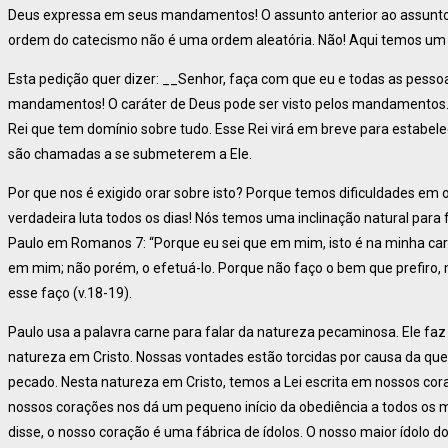
Deus expressa em seus mandamentos! O assunto anterior ao assunt
ordem do catecismo não é uma ordem aleatória. Não! Aqui temos um f
Esta pedição quer dizer: __Senhor, faça com que eu e todas as pes
mandamentos! O caráter de Deus pode ser visto pelos mandamentos. A
Rei que tem domínio sobre tudo. Esse Rei virá em breve para estabel
são chamadas a se submeterem a Ele.
Por que nos é exigido orar sobre isto? Porque temos dificuldades e
verdadeira luta todos os dias! Nós temos uma inclinação natural para 
Paulo em Romanos 7: “Porque eu sei que em mim, isto é na minha car
em mim; não porém, o efetuá-lo. Porque não faço o bem que prefiro,
esse faço (v.18-19).
Paulo usa a palavra carne para falar da natureza pecaminosa. Ele fa
natureza em Cristo. Nossas vontades estão torcidas por causa da qu
pecado. Nesta natureza em Cristo, temos a Lei escrita em nossos cora
nossos corações nos dá um pequeno início da obediência a todos os
disse, o nosso coração é uma fábrica de ídolos. O nosso maior ídolo d