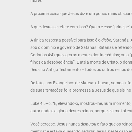
morte.
A próxima coisa que Jesus diz é um pouco mais obscura:
A que Jesus se refere com isso? Quem é esse “principe
A única resposta possível para isso é o
diabo,
Satanás
.
sob o domínio e governo de Satanás. Satanás é referido
Coríntios 4:4) que
cega
as mentes dos incrédulos; ou o “p
filhos da desobediência”. E até a morte de Cristo, o d
Deus no Antigo Testamento – todos os outros reinos 
De fato, nos Evangelhos de Mateus e Lucas, somos in
de suas
tentações
foi a promessa a Jesus de que ele lhe
Luke 4:5–6: “E, elevando-o, mostrou-lhe, num momento, t
autoridade e a glória destes reinos, porque ela me foi en
Você percebe, Jesus nunca
disputou
o fato que os rein
mentira” e estava querendo seduzir Jesus, neste caso e