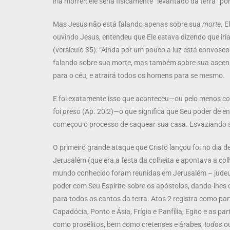
iria morrer: ele seria fisicamente “levantado da terra” po
Mas Jesus não está falando apenas sobre sua
morte.
E
ouvindo Jesus, entendeu que Ele estava dizendo que iria
(versículo 35): “Ainda por um pouco a luz está convosco
falando sobre sua morte, mas também sobre sua ascensão
para o céu, e atrairá todos os homens para se mesmo.
E foi exatamente isso que aconteceu—ou pelo menos
c
foi
preso
(Ap. 20:2)
—
o que significa que Seu poder de e
começou o processo de saquear sua casa. Esvaziando s
O primeiro grande ataque que Cristo lançou foi no dia 
Jerusalém (que era a festa da colheita e apontava a c
mundo conhecido foram reunidas em Jerusalém – judeus
poder com Seu Espírito sobre os apóstolos, dando-lhes
para todos os cantos da terra. Atos 2 registra como pa
Capadócia, Ponto e Ásia, Frígia e Panfília, Egito e as pa
como prosélitos, bem como cretenses e árabes,
todos
ou