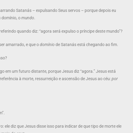
amarrando Satanás – expulsando Seus servos – porque depois eu
u domínio, o
mundo
.
referindo quando diz: “agora será expulso o príncipe deste mundo”?
 ser amarrado, e que o
domínio
de Satanás está chegando ao fim.
sso?
lgo em um futuro distante, porque Jesus diz “agora.” Jesus está
referência à morte, ressurreição e ascensão de Jesus ao céu:
por
m”.
: ele diz que Jesus disse isso para indicar de que tipo de morte ele