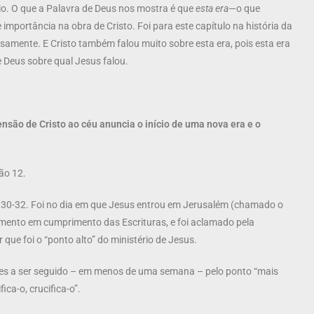
io. O que a Palavra de Deus nos mostra é que
esta era
—o que
portância na obra de Cristo. Foi para este capítulo na história da
amente. E Cristo também falou muito sobre esta era, pois esta era
Deus sobre qual Jesus falou.
nsão de Cristo ao céu anuncia o início de uma nova era e o
ão 12.
 30-32. Foi no dia em que Jesus entrou em Jerusalém (chamado o
nto em cumprimento das Escrituras, e foi aclamado pela
que foi o “ponto alto” do ministério de Jesus.
tes a ser seguido – em menos de uma semana – pelo ponto “mais
ica-o, crucifica-o”.