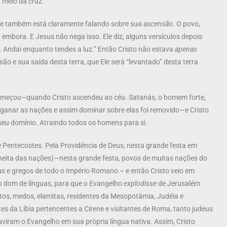
r meio da cruz.
le também está claramente falando sobre sua
ascensão
. O povo,
 embora. E Jesus não nega isso. Ele diz, alguns versículos depois
. Andai enquanto tendes a luz.” Então Cristo não estava
apenas
 e sua saída desta terra, que Ele será “levantado” desta terra
omeçou
—quando Cristo ascendeu ao céu. Satanás, o homem forte,
nganar as nações e assim dominar sobre elas foi removido—e Cristo
eu domínio. Atraindo todos os homens para si.
de Pentecostes. Pela Providência de Deus, nesta grande festa em
olheita das nações)—nesta grande festa, povos de muitas nações do
 e gregos de todo o Império Romano – e então Cristo veio em
 o dom de línguas, para que o Evangelho
explodisse
de Jerusalém
rtos, medos, elamitas, residentes da Mesopotâmia, Judéia e
rtes da Líbia pertencentes a Cirene e visitantes de Roma, tanto judeus
viram o Evangelho em sua própria língua nativa. Assim, Cristo