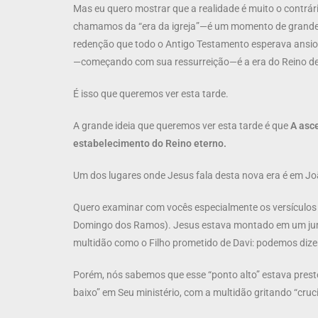
Mas eu quero mostrar que a realidade é muito o contrár
chamamos da “era da igreja”—é um momento de grande im
redenção que todo o Antigo Testamento esperava ansios
—começando com sua ressurreição—é a era do Reino de 
É isso que queremos ver esta tarde.
A grande ideia que queremos ver esta tarde é que
A asce
estabelecimento do Reino eterno.
Um dos lugares onde Jesus fala desta nova era é em Jo
Quero examinar com vocês especialmente os versículos
Domingo dos Ramos). Jesus estava montado em um jume
multidão como o Filho prometido de Davi: podemos dizer 
Porém, nós sabemos que esse “ponto alto” estava pres
baixo” em Seu ministério, com a multidão gritando “crucif