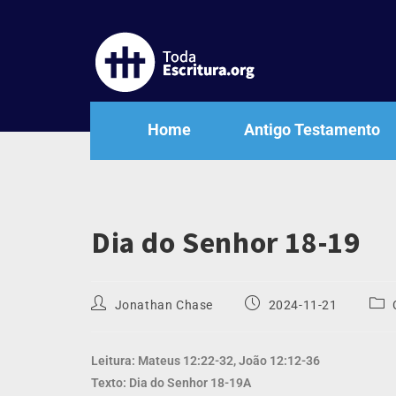
Home
Antigo Testamento
Dia do Senhor 18-19
Jonathan Chase
2024-11-21
Leitura: Mateus 12:22-32, João 12:12-36
Texto: Dia do Senhor 18-19A