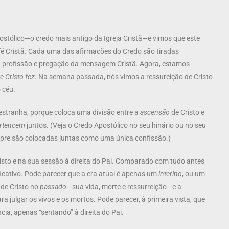
stólico—o credo mais antigo da Igreja Cristã—e vimos que este
 fé Cristã. Cada uma das afirmações do Credo são tiradas
ga profissão e pregação da mensagem Cristã. Agora, estamos
e Cristo fez
. Na semana passada, nós vimos a ressureição de Cristo
 céu.
estranha, porque coloca uma divisão entre a
ascensão
de Cristo e
rtencem
juntos. (Veja o Credo Apostólico no seu hinário ou no seu
empre são colocadas juntas como uma única confissão.)
isto e na sua sessão à direita do Pai. Comparado com tudo antes
ificativo. Pode parecer que a era atual é apenas um
interino
, ou um
 de Cristo no
passado—
sua vida, morte e ressurreição—e a
ra julgar os vivos e os mortos. Pode parecer, à primeira vista, que
ia, apenas “sentando” à direita do Pai.