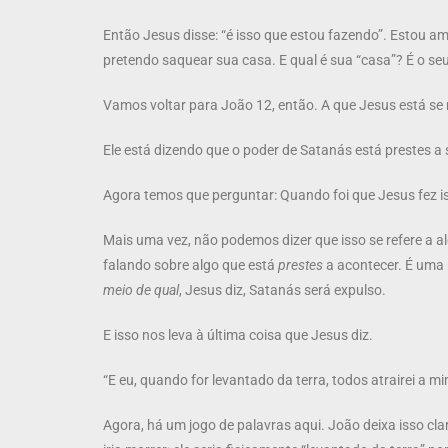
Então Jesus disse: “é isso que estou fazendo”. Estou 
pretendo saquear sua casa. E qual é sua “casa”? É o se
Vamos voltar para João 12, então. A que Jesus está se 
Ele está dizendo que o poder de Satanás está prestes a
Agora temos que perguntar: Quando foi que Jesus fez i
Mais uma vez, não podemos dizer que isso se refere a a
falando sobre algo que está
prestes
a acontecer. É uma 
meio de qual
, Jesus diz, Satanás será expulso.
E isso nos leva à última coisa que Jesus diz.
“E eu, quando for levantado da terra, todos atrairei a mi
Agora, há um jogo de palavras aqui. João deixa isso claro