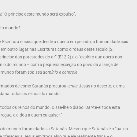
 “O príncipe deste mundo será expulso”.
” do mundo?
A Escritura ensina que desde a queda em pecado, a humanidade
caiu
 em outro lugar nas Escrituras como o “deus deste século (2
ríncipe das potestades do ar” (Ef 2:2) e o “espírito que opera nos
omínio do mundo – com a pequena exceção do povo da aliança de
do mundo foram
sob seu domínio e controle
.
formados de como Satanás procurou
tentar
Jesus no deserto, e uma
 daria todos os reinos do mundo:
odos os reinos do mundo. Disse-lhe o diabo: Dar-te-ei toda esta
tregue, e a dou a quem eu quiser.”
os do mundo foram dados a Satanás. Mesmo que Satanás é o “pai da
le ofereceu a Jesus em troca algo que ele realmente
tinha
– o