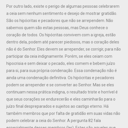
Por outro lado, existe o perigo de algumas pessoas celebrarem
a ceia sem nenhum sentimento e desejo de mostrar gratidão.
São os hipócritas e pecadores que não se arrependem. Não
sabemos quem são estas pessoas, mas Deus conhece o
coração de todos. Os hipócritas convivem com a igreja, estão
dentro dela, podem até parecer piedosos, mas o coração deles
não é do Senhor. Eles devem se arrepender, se corrigir, para não
participar da ceia indignamente. Porém, se eles ceiam com
hipocrisia e sem deixar o pecado, eles comem e bebem juízo
para si, para sua própria condenação. Essa condenação não é
ainda uma condenação definitiva. Os hipócritas e pecadores
podem se arrepender e se converter ao Senhor. Mas se eles
continuam nessa prática indigna, o resultado triste e horrível é
que seus corações se endurecerão e eles caminharão para o
juízo final despreparados e sujeitos ao castigo eterno. Há
também membros que por falta de gratidão em suas vidas não
podem celebrar a ceia do Senhor. A pergunta 82 fala
especialmente desses membros (ler). Estes são aqueles que