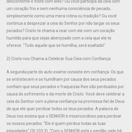
descontente e triste com eles? Ou você participa da ceia com
um coração frio e sem nenhuma consciência de pecado,
simplesmente como uma mera rotina ou tradição? Ou você
continua a desprezar a ceia do Senhor por não largar os seus
pecados? Cristo te chama a cear com ele com um coração
humilde para que sejas abençoado com a ceia que ele te
oferece. “Todo aquele que se humilha, será exaltado”.
2) Cristo nos Chama a Celebrar Sua Ceia com Confiança:
A segunda parte do auto exame consiste em confiança. Os que
se entristecem e se humilham por causa dos seus pecados
confiam que seus pecados e fraquezas lhes são perdoados por
causa do sofrimento e da morte de Cristo. Você deve celebrar a
ceia do Senhor com a plena confiança na promessa fiel de Deus
de que ele quer perdoar todos os teus pecados. A palavra de
Deus nos ensina que o SENHOR é misericordioso para perdoar
os nossos pecados: “Ele é quem perdoa todas as tuas
iniquidades” (Sl.103.3). “Com o SENHOR está o perdão; nele há