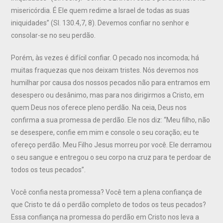
misericórdia. É Ele quem redime a Israel de todas as suas
iniquidades” (Sl. 130.4,7, 8). Devemos confiar no senhor e
consolar-se no seu perdão.
Porém, às vezes é difícil confiar. O pecado nos incomoda; há
muitas fraquezas que nos deixam tristes. Nós devemos nos
humilhar por causa dos nossos pecados não para entramos em
desespero ou desânimo, mas para nos dirigirmos a Cristo, em
quem Deus nos oferece pleno perdão. Na ceia, Deus nos
confirma a sua promessa de perdão. Ele nos diz: “Meu filho, não
se desespere, confie em mim e console o seu coração; eu te
ofereço perdão. Meu Filho Jesus morreu por você. Ele derramou
o seu sangue e entregou o seu corpo na cruz para te perdoar de
todos os teus pecados”.
Você confia nesta promessa? Você tem a plena confiança de
que Cristo te dá o perdão completo de todos os teus pecados?
Essa confiança na promessa do perdão em Cristo nos leva a