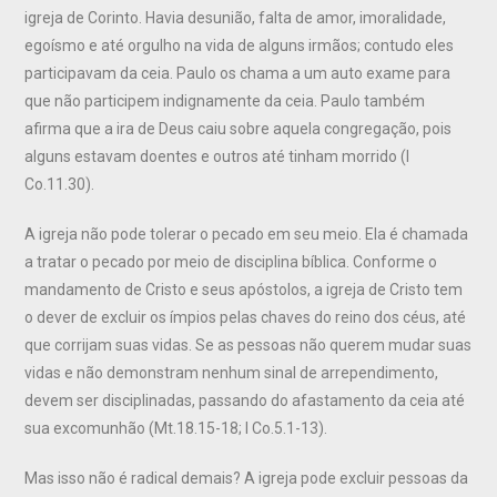
igreja de Corinto. Havia desunião, falta de amor, imoralidade,
egoísmo e até orgulho na vida de alguns irmãos; contudo eles
participavam da ceia. Paulo os chama a um auto exame para
que não participem indignamente da ceia. Paulo também
afirma que a ira de Deus caiu sobre aquela congregação, pois
alguns estavam doentes e outros até tinham morrido (I
Co.11.30).
A igreja não pode tolerar o pecado em seu meio. Ela é chamada
a tratar o pecado por meio de disciplina bíblica. Conforme o
mandamento de Cristo e seus apóstolos, a igreja de Cristo tem
o dever de excluir os ímpios pelas chaves do reino dos céus, até
que corrijam suas vidas. Se as pessoas não querem mudar suas
vidas e não demonstram nenhum sinal de arrependimento,
devem ser disciplinadas, passando do afastamento da ceia até
sua excomunhão (Mt.18.15-18; I Co.5.1-13).
Mas isso não é radical demais? A igreja pode excluir pessoas da