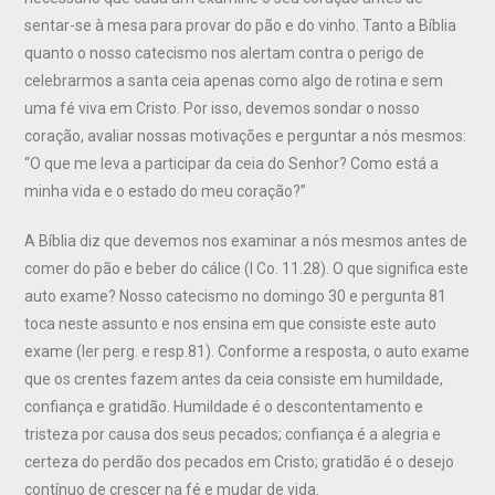
sentar-se à mesa para provar do pão e do vinho. Tanto a Bíblia
quanto o nosso catecismo nos alertam contra o perigo de
celebrarmos a santa ceia apenas como algo de rotina e sem
uma fé viva em Cristo. Por isso, devemos sondar o nosso
coração, avaliar nossas motivações e perguntar a nós mesmos:
“O que me leva a participar da ceia do Senhor? Como está a
minha vida e o estado do meu coração?”
A Bíblia diz que devemos nos examinar a nós mesmos antes de
comer do pão e beber do cálice (I Co. 11.28). O que significa este
auto exame? Nosso catecismo no domingo 30 e pergunta 81
toca neste assunto e nos ensina em que consiste este auto
exame (ler perg. e resp.81). Conforme a resposta, o auto exame
que os crentes fazem antes da ceia consiste em humildade,
confiança e gratidão. Humildade é o descontentamento e
tristeza por causa dos seus pecados; confiança é a alegria e
certeza do perdão dos pecados em Cristo; gratidão é o desejo
contínuo de crescer na fé e mudar de vida.