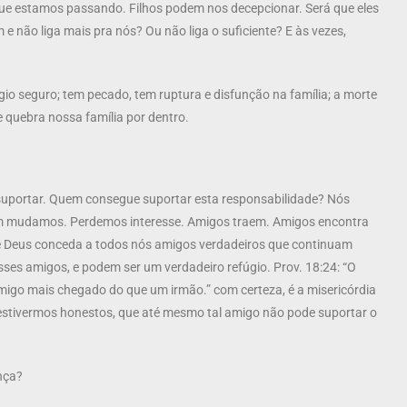
e estamos passando. Filhos podem nos decepcionar. Será que eles
não liga mais pra nós? Ou não liga o suficiente? E às vezes,
gio seguro; tem pecado, tem ruptura e disfunção na família; a morte
e quebra nossa família por dentro.
portar. Quem consegue suportar esta responsabilidade? Nós
 mudamos. Perdemos interesse. Amigos traem. Amigos encontra
e Deus conceda a todos nós amigos verdadeiros que continuam
ses amigos, e podem ser um verdadeiro refúgio. Prov. 18:24: “O
go mais chegado do que um irmão.” com certeza, é a misericórdia
 estivermos honestos, que até mesmo tal amigo não pode suportar o
nça?