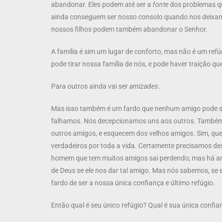
abandonar. Eles podem até ser a
fonte
dos problemas qu
ainda conseguem ser nosso consolo quando nos deixam e 
nossos filhos podem também abandonar o Senhor.
A família é sim um lugar de conforto, mas não é um refú
pode tirar nossa família de nós, e pode haver traição qu
Para outros ainda vai ser
amizades
.
Mas isso também é um fardo que nenhum amigo pode su
falhamos. Nós decepcionamos uns aos outros. Também
outros amigos, e esquecem dos velhos amigos. Sim, qu
verdadeiros por toda a vida. Certamente precisamos des
homem que tem muitos amigos sai perdendo; mas há ami
de Deus se ele nos dar tal amigo. Mas nós sabemos, se
fardo de ser a nossa única confiança e último refúgio.
Então qual é seu único refúgio? Qual é sua única confia