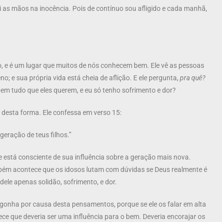
ei as mãos na inocência. Pois de contínuo sou afligido e cada manhã,
, e é um lugar que muitos de nós conhecem bem. Ele vê as pessoas
; e sua própria vida está cheia de aflição. E ele pergunta,
pra quê?
bem tudo que eles querem, e eu só tenho sofrimento e dor?
desta forma. Ele confessa em verso 15:
 geração de teus filhos.”
le está consciente de sua influência sobre a geração mais nova.
mbém acontece que os idosos lutam com dúvidas se Deus realmente é
dele apenas solidão, sofrimento, e dor.
onha por causa desta pensamentos, porque se ele os falar em alta
hece que deveria ser uma influência para o bem. Deveria encorajar os