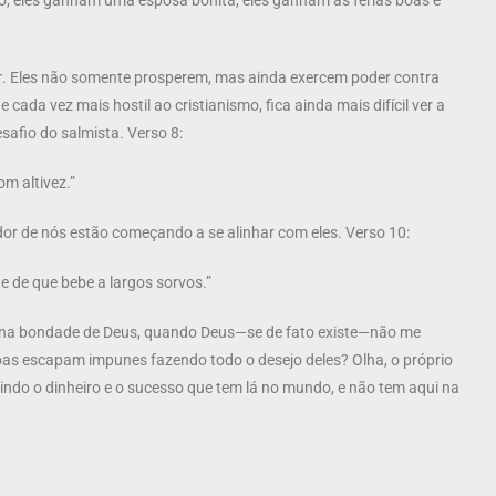
ro, eles ganham uma esposa bonita, eles ganham as férias boas e
r
. Eles não somente prosperem, mas ainda exercem poder contra
cada vez mais hostil ao cristianismo, fica ainda mais difícil ver a
afio do salmista. Verso 8:
m altivez.”
dor de nós estão começando a se alinhar com eles. Verso 10:
te de que bebe a largos sorvos.”
r na bondade de Deus, quando Deus—se de fato existe—não me
soas escapam impunes fazendo todo o desejo deles? Olha, o próprio
do o dinheiro e o sucesso que tem lá no mundo, e não tem aqui na