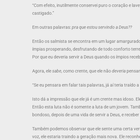
“Com efeito, inutilmente conservei puro o coração e lav
castigado.”
Em outras palavras:
pra que estou servindo a Deus??
Então os salmista se encontra em um lugar amargurado
ímpias prosperando, desfrutando de todo conforto terreno
Por que eu deveria servir a Deus quando os ímpios rece
Agora, ele
sabe
, como crente, que ele não
deveria
pensar 
“Se eu pensara em falar tais palavras, já aí teria traído a
Isto dá a impressão que ele já é um crente mas idoso. E
Então esta luta não é somente a luta de um jovem. Ta
bondoso, depois de uma vida de servir a Deus, e receber 
Também podemos observar que ele sente uma certa verg
voz, ele estaria traindo a geração mais nova. Ele recon