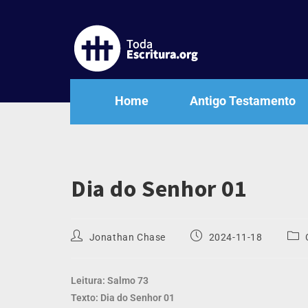
Home
Antigo Testamento
Dia do Senhor 01
Jonathan Chase
2024-11-18
Leitura: Salmo 73
Texto: Dia do Senhor 01