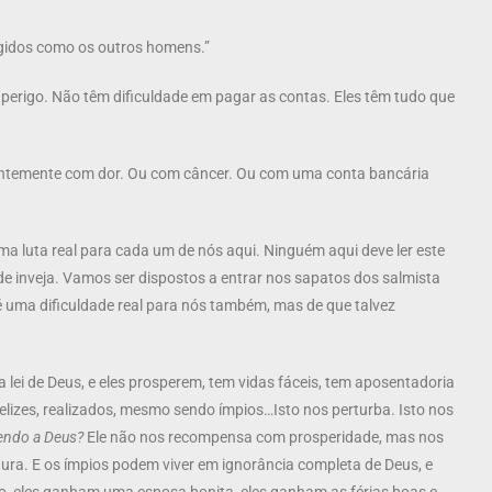
igidos como os outros homens.”
perigo. Não têm dificuldade em pagar as contas. Eles têm tudo que
antemente com dor. Ou com câncer. Ou com uma conta bancária
ma luta real para cada um de nós aqui. Ninguém aqui deve ler este
de inveja. Vamos ser dispostos a entrar nos sapatos dos salmista
é uma dificuldade real para nós também, mas de que talvez
i de Deus, e eles prosperem, tem vidas fáceis, tem aposentadoria
 felizes, realizados, mesmo sendo ímpios…Isto nos perturba. Isto nos
endo a Deus?
Ele não nos recompensa com prosperidade, mas nos
ura. E os ímpios podem viver em ignorância completa de Deus, e