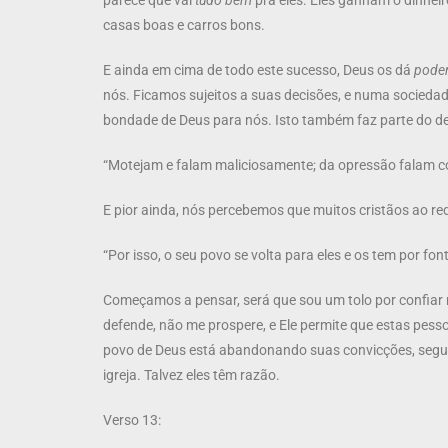
parece que vai
tudo bem
pra eles. Eles ganham o dinhei
casas boas e carros bons.
E ainda em cima de todo este sucesso, Deus os dá
pode
nós. Ficamos sujeitos a suas decisões, e numa sociedade 
bondade de Deus para nós. Isto também faz parte do des
“Motejam e falam maliciosamente; da opressão falam co
E pior ainda, nós percebemos que muitos cristãos ao re
“Por isso, o seu povo se volta para eles e os tem por fon
Começamos a pensar, será que sou um tolo por confia
defende, não me prospere, e Ele permite que estas pes
povo de Deus está abandonando suas convicções, seguin
igreja. Talvez eles têm razão.
Verso 13: