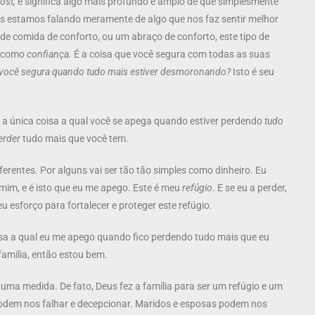
rost,
e significa algo mais profundo e amplo de que simplesmente
s estamos falando meramente de algo que nos faz sentir melhor
e comida de conforto, ou um abraço de conforto, este tipo de
 como
confiança.
É a coisa que você segura com todas as suas
al você segura quando tudo mais estiver desmoronando?
Isto é seu
É a única coisa a qual você se apega quando estiver perdendo
tudo
erder
tudo mais que você tem.
erentes. Por alguns vai ser tão tão simples como dinheiro. Eu
 mim, e é isto que eu me apego. Este é meu
refúgio
. E se eu a perder,
 esforço para fortalecer e proteger este refúgio.
coisa a qual eu me apego quando fico perdendo tudo mais que eu
amília, então estou bem.
uma medida. De fato, Deus fez a família para ser um refúgio e um
podem nos falhar e decepcionar. Maridos e esposas podem nos