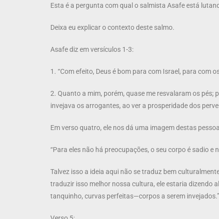
Esta é a pergunta com qual o salmista Asafe está luta
Deixa eu explicar o contexto deste salmo.
Asafe diz em versículos 1-3:
1. “Com efeito, Deus é bom para com Israel, para com o
2. Quanto a mim, porém, quase me resvalaram os pés; p
invejava os arrogantes, ao ver a prosperidade dos perve
Em verso quatro, ele nos dá uma imagem destas pessoa
“Para eles não há preocupações, o seu corpo é sadio e n
Talvez isso a ideia aqui não se traduz bem culturalment
traduzir isso melhor nossa cultura, ele estaria dizendo
tanquinho, curvas perfeitas—corpos a serem invejados.
Verso 5: