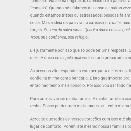
“consolo.” Na alemã original do catecismo é a palavra
T
“consolo”. Quando nós falamos de consolo, muitas veze
quando estamos tristes ou estressados: pessoas falam d
coisa. Mas a ideia da palavra no catecismo
Trost
é mais
forças. Sua
corda salva-vidas
.
Qual é a única coisa a qu
Trost
, sua
confiança
, seu
refúgio
.
E é justamente por isso que só pode ter uma resposta. 
mais
. A única coisa
pela qual
você estaria preparado a
p
As pessoas vão responder a esta pergunta de formas dif
confio na minha conta bancária. É isto que importa pra
então não tenho mais consolo. Por isso vou dar todo meu
Para outros, vai ser minha família. A minha família a 
tenho. Posso perder tudo mais, mas se eu tenho minha f
Acredito que todos os nossos corações com isso até alg
lugar de conforto. Porém, até mesmo nossas famílias 