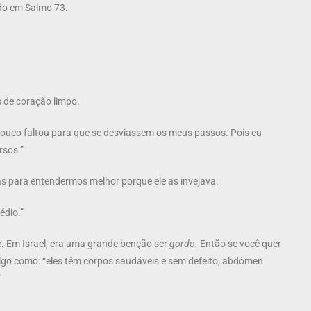
ndo em Salmo 73.
s de coração limpo.
ouco faltou para que se desviassem os meus passos. Pois eu
rsos.”
s para entendermos melhor porque ele as invejava:
édio.”
e. Em Israel, era uma grande benção ser
gordo.
Então se você quer
 algo como: “eles têm corpos saudáveis e sem defeito; abdômen
”