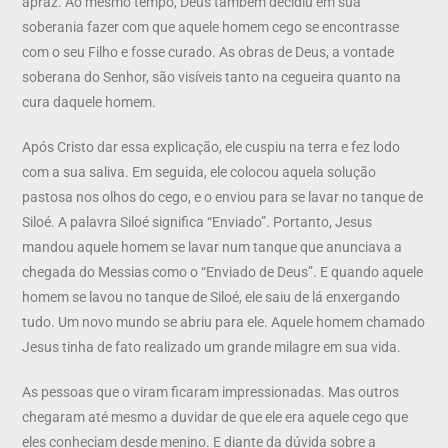
apraz. Ao mesmo tempo, Deus também decidiu em sua
soberania fazer com que aquele homem cego se encontrasse
com o seu Filho e fosse curado. As obras de Deus, a vontade
soberana do Senhor, são visíveis tanto na cegueira quanto na
cura daquele homem.
Após Cristo dar essa explicação, ele cuspiu na terra e fez lodo
com a sua saliva. Em seguida, ele colocou aquela solução
pastosa nos olhos do cego, e o enviou para se lavar no tanque de
Siloé. A palavra Siloé significa “Enviado”. Portanto, Jesus
mandou aquele homem se lavar num tanque que anunciava a
chegada do Messias como o “Enviado de Deus”. E quando aquele
homem se lavou no tanque de Siloé, ele saiu de lá enxergando
tudo. Um novo mundo se abriu para ele. Aquele homem chamado
Jesus tinha de fato realizado um grande milagre em sua vida.
As pessoas que o viram ficaram impressionadas. Mas outros
chegaram até mesmo a duvidar de que ele era aquele cego que
eles conheciam desde menino. E diante da dúvida sobre a