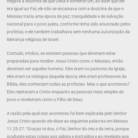
negava a doutrina de que Deus é somente um, ao dizer que ele
era igual ao Pai; ele não se encaixava com a doutrina de que o
Messias traria uma época de paz, tranquilidade e de salvação
nacional para o povo judeu, conforme tinha sido anunciado pelos
profetas; e ele também trabalhava sem nenhuma autorização da
liderança religiosa de Israel.
Contudo, irmãos, se existiam pessoas que deveriam estar
preparadas para receber Jesus Cristo como o Messias, então
deveriam ser aqueles homens. Eles eram os pastores da igreja;
eles eram os teólogos daquela época; eles eram professores da
Bíblia; eles conheciam todas as profecias. Mas o que aconteceu?
Eles rejeitaram a Cristo enquanto as pessoas mais simples do
povo o receberam como o Filho de Deus.
A razão pela qual isso aconteceu foi bem explicada pelo Senhor
Jesus Cristo quando ele disse as seguintes palavras em Mateus
11.25-27: “Graças te dou, ó Pai, Senhor do céu e da terra, porque
ocultaste estas coisas aos sábios e instruídos e as revelaste aos