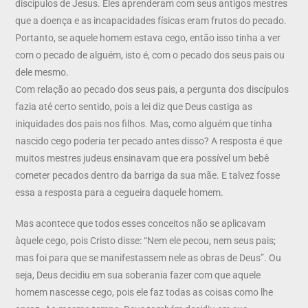
discípulos de Jesus. Eles aprenderam com seus antigos mestres
que a doença e as incapacidades físicas eram frutos do pecado.
Portanto, se aquele homem estava cego, então isso tinha a ver
com o pecado de alguém, isto é, com o pecado dos seus pais ou
dele mesmo.
Com relação ao pecado dos seus pais, a pergunta dos discípulos
fazia até certo sentido, pois a lei diz que Deus castiga as
iniquidades dos pais nos filhos. Mas, como alguém que tinha
nascido cego poderia ter pecado antes disso? A resposta é que
muitos mestres judeus ensinavam que era possível um bebê
cometer pecados dentro da barriga da sua mãe. E talvez fosse
essa a resposta para a cegueira daquele homem.
Mas acontece que todos esses conceitos não se aplicavam
àquele cego, pois Cristo disse: “Nem ele pecou, nem seus pais;
mas foi para que se manifestassem nele as obras de Deus”. Ou
seja, Deus decidiu em sua soberania fazer com que aquele
homem nascesse cego, pois ele faz todas as coisas como lhe