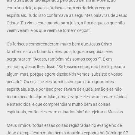
era o Salvador tão esperado pelo povo de Israel. Porém, ao
contrário dele, aqueles fariseus eram verdadeiros cegos
espirituais. Tudo isso confirmava as seguintes palavras de Jesus
Cristo: “Eu vim a este mundo para juízo, a fim de que os que não
vêem vejam, e os que vêem se tornem cegos”.
Os fariseus compreenderam muito bem que Jesus Cristo
também estava falando deles, pois, logo em seguida, eles
perguntaram: “Acaso, também nós somos cegos?”. E em
resposta, Jesus lhes disse: “Se fôsseis cegos, não teríeis pecado
algum; mas, porque agora dizeis: Nós vemos, subsiste o vosso
pecado”. Ou seja, se eles admitissem que eram ignorantes
espirituais, e que por isso precisavam de ajuda, então eles não
teriam pecado algum. Mas, uma vez que eles se achavam sábios
e entendidos, e que compreendiam muito bem as coisas
espirituais, então eles eram culpados ‘sim’ de rejeitar o Messias.
Meus irmãos, todas essas coisas registradas no evangelho de
João exemplificam muito bem a doutrina exposta no Domingo 07