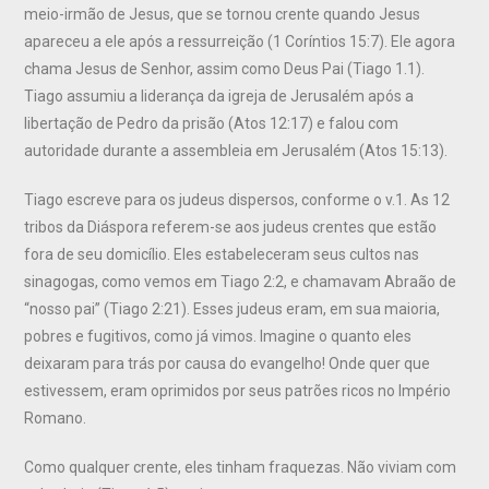
meio-irmão de Jesus, que se tornou crente quando Jesus
apareceu a ele após a ressurreição (1 Coríntios 15:7). Ele agora
chama Jesus de Senhor, assim como Deus Pai (Tiago 1.1).
Tiago assumiu a liderança da igreja de Jerusalém após a
libertação de Pedro da prisão (Atos 12:17) e falou com
autoridade durante a assembleia em Jerusalém (Atos 15:13).
Tiago escreve para os judeus dispersos, conforme o v.1. As 12
tribos da Diáspora referem-se aos judeus crentes que estão
fora de seu domicílio. Eles estabeleceram seus cultos nas
sinagogas, como vemos em Tiago 2:2, e chamavam Abraão de
“nosso pai” (Tiago 2:21). Esses judeus eram, em sua maioria,
pobres e fugitivos, como já vimos. Imagine o quanto eles
deixaram para trás por causa do evangelho! Onde quer que
estivessem, eram oprimidos por seus patrões ricos no Império
Romano.
Como qualquer crente, eles tinham fraquezas. Não viviam com