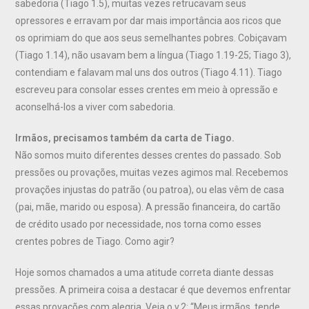
sabedoria (Tiago 1.5), muitas vezes retrucavam seus
opressores e erravam por dar mais importância aos ricos que
os oprimiam do que aos seus semelhantes pobres. Cobiçavam
(Tiago 1.14), não usavam bem a língua (Tiago 1.19-25; Tiago 3),
contendiam e falavam mal uns dos outros (Tiago 4.11). Tiago
escreveu para consolar esses crentes em meio à opressão e
aconselhá-los a viver com sabedoria.
Irmãos, precisamos também da carta de Tiago.
Não somos muito diferentes desses crentes do passado. Sob
pressões ou provações, muitas vezes agimos mal. Recebemos
provações injustas do patrão (ou patroa), ou elas vêm de casa
(pai, mãe, marido ou esposa). A pressão financeira, do cartão
de crédito usado por necessidade, nos torna como esses
crentes pobres de Tiago. Como agir?
Hoje somos chamados a uma atitude correta diante dessas
pressões. A primeira coisa a destacar é que devemos enfrentar
essas provações com alegria. Veja o v.2: “Meus irmãos, tende