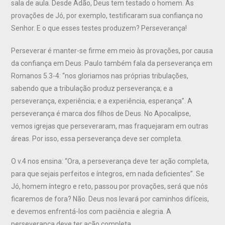
sala de aula. Desde Adão, Deus tem testado o homem. As
provações de Jó, por exemplo, testificaram sua confiança no
Senhor. E o que esses testes produzem? Perseverança!
Perseverar é manter-se firme em meio às provações, por causa
da confiança em Deus. Paulo também fala da perseverança em
Romanos 5.3-4: “nos gloriamos nas próprias tribulações,
sabendo que a tribulação produz perseverança; e a
perseverança, experiência; e a experiência, esperança”. A
perseverança é marca dos filhos de Deus. No Apocalipse,
vemos igrejas que perseveraram, mas fraquejaram em outras
áreas. Por isso, essa perseverança deve ser completa.
O v.4 nos ensina: “Ora, a perseverança deve ter ação completa,
para que sejais perfeitos e íntegros, em nada deficientes”. Se
Jó, homem íntegro e reto, passou por provações, será que nós
ficaremos de fora? Não. Deus nos levará por caminhos difíceis,
e devemos enfrentá-los com paciência e alegria. A
perseverança deve ter ação completa.