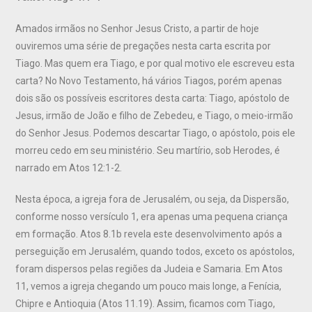
Amados irmãos no Senhor Jesus Cristo, a partir de hoje
ouviremos uma série de pregações nesta carta escrita por
Tiago. Mas quem era Tiago, e por qual motivo ele escreveu esta
carta? No Novo Testamento, há vários Tiagos, porém apenas
dois são os possíveis escritores desta carta: Tiago, apóstolo de
Jesus, irmão de João e filho de Zebedeu, e Tiago, o meio-irmão
do Senhor Jesus. Podemos descartar Tiago, o apóstolo, pois ele
morreu cedo em seu ministério. Seu martírio, sob Herodes, é
narrado em Atos 12:1-2.
Nesta época, a igreja fora de Jerusalém, ou seja, da Dispersão,
conforme nosso versículo 1, era apenas uma pequena criança
em formação. Atos 8.1b revela este desenvolvimento após a
perseguição em Jerusalém, quando todos, exceto os apóstolos,
foram dispersos pelas regiões da Judeia e Samaria. Em Atos
11, vemos a igreja chegando um pouco mais longe, a Fenícia,
Chipre e Antioquia (Atos 11.19). Assim, ficamos com Tiago,