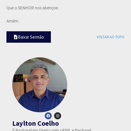
Que o SENHOR nos abençoe.
Amém.
Baixar Sermão
VOLTAR AO TOPO
Laylton Coelho
É Bacharel em Direito pela UEPB, e Bacharel