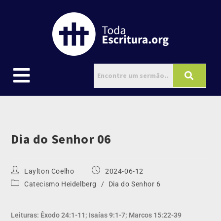
Dia do Senhor 06
Laylton Coelho
2024-06-12
Catecismo Heidelberg
/
Dia do Senhor 6
Leituras: Êxodo 24:1-11; Isaías 9:1-7; Marcos 15:22-39