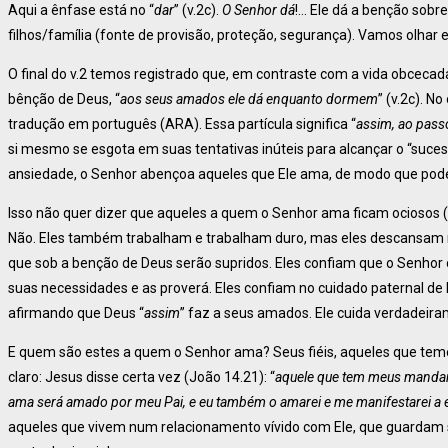
Aqui a ênfase está no “
dar
” (v.2c).
O Senhor
dá
!… Ele dá a benção sobr
filhos/família (fonte de provisão, proteção, segurança). Vamos olhar 
O final do v.2 temos registrado que, em contraste com a vida obceca
bênção de Deus, “
aos seus amados ele dá enquanto dormem
” (v.2c). 
tradução em português (ARA). Essa partícula significa “
assim, ao pass
si mesmo se esgota em suas tentativas inúteis para alcançar o “suce
ansiedade, o Senhor abençoa aqueles que Ele ama, de modo que po
Isso não quer dizer que aqueles a quem o Senhor ama ficam ociosos (
Não. Eles também trabalham e trabalham duro, mas eles descansam 
que sob a benção de Deus serão supridos. Eles confiam que o Senhor 
suas necessidades e as proverá. Eles confiam no cuidado paternal de 
afirmando que Deus “
assim
” faz a seus amados. Ele cuida verdadeira
E quem são estes a quem o Senhor ama? Seus fiéis, aqueles que teme
claro: Jesus disse certa vez (João 14.21): “
aquele que tem meus mandam
ama será amado por meu Pai, e eu também o amarei e me manifestarei a 
aqueles que vivem num relacionamento vívido com Ele, que guardam