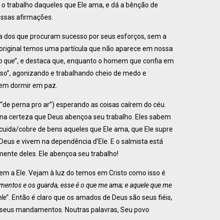
e o trabalho daqueles que Ele ama, e dá a bênção de
essas afirmações.
da dos que procuram sucesso por seus esforços, sem a
No original temos uma partícula que não aparece em nossa
o que
”, e destaca que, enquanto o homem que confia em
sso”, agonizando e trabalhando cheio de medo e
dem dormir em paz.
“de perna pro ar”) esperando as coisas caírem do céu.
na certeza que Deus abençoa seu trabalho. Eles sabem
cuida/cobre de bens aqueles que Ele ama, que Ele supre
Deus e vivem na dependência d’Ele. E o salmista está
mente deles. Ele abençoa seu trabalho!
m a Ele. Vejam à luz do temos em Cristo como isso é
entos e os guarda, esse é o que me ama; e aquele que me
ele
”. Então é claro que os amados de Deus são seus fiéis,
 seus mandamentos. Noutras palavras, Seu povo