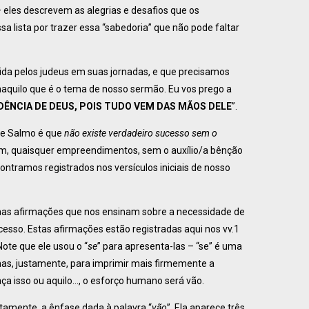
– eles descrevem as alegrias e desafios que os
 lista por trazer essa “sabedoria” que não pode faltar
vida pelos judeus em suas jornadas, e que precisamos
naquilo que é o tema de nosso sermão. Eu vos prego a
DÊNCIA DE DEUS, POIS TUDO VEM DAS MÃOS DELE
”.
te Salmo é que
não existe verdadeiro sucesso sem o
em, quaisquer empreendimentos, sem o auxílio/a bênção
contramos registrados nos versículos iniciais de nosso
as afirmações que nos ensinam sobre a necessidade de
esso. Estas afirmações estão registradas aqui nos vv.1
ote que ele usou o “
se
” para apresenta-las – “se” é uma
, mas, justamente, para imprimir mais firmemente a
aça isso ou aquilo…, o esforço humano será vão.
tamente, a ênfase dada à palavra “
vão
”. Ela aparece três