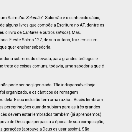
o um Salmo“
de Salomão
”. Salomão é o conhecido sábio,
tor de alguns livros que compõe a Escritura no AT, dentre os
eu o livro de
Cantares
e outros
salmos
). Mas,
ria. E este Salmo 127, de sua autoria, traz em si um
que quer ensinar sabedoria.
bedoria sobremodo elevada, para grandes teólogos e
ue trata de coisas comuns; todavia, uma sabedoria que é
 não pode ser negligenciada. Tão indispensável hoje
 foi organizado, e os cânticos de romagem
 povo dela. E sua inclusão tem uma razão… Vocês lembram
as peregrinações quando subiam para as três grandes
 Vocês devem estar lembrados também (já aprendemos)
 povo de Deus que perpassa a época de sua composição,
as gerações (aprouve a Deus os usar assim). São