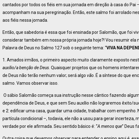
cantados por todos os fiéis em sua jornada em direção à casa do Pai 
acompanham na sua peregrinação. Então, este salmo foi arrolado nessa
aos fiéis nessa jornada.
Então, que sabedoria é essa que foi ensinada por Salomão, que foi vi
considerar também em nossa própria jornada hoje?! Vou resumir ela 
Palavra de Deus no Salmo 127 sob o seguinte tema: “
VIVA NA DEPEN
1. Amados irmãos, o primeiro aspecto muito claramente exposto nes
auxílio/a benção de Deus
. Quaisquer projetos que os homens intentar
de Deus não terão nenhum valor; será algo
vão
. É a síntese do que en
salmo. Vamos observar isso.
O sábio Salomão começa sua instrução nesse cântico fazendo algum
dependência de Deus, e que sem Seu auxílio não lograremos êxito/suc
e 2: edificar uma casa, guardar uma cidade, trabalhar com empenho. N
partícula condicional –, todavia, ele não a usou para gerar incerteza
verdade por ele afirmada. Seu sentido básico é: “
A menos que
” Deus f
Outra coisa que devemos observar para entender o ensino aqui é, exa