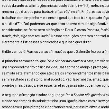
vezes durante as afirmações iniciais deste salmo (vv.1-2), note, inclusi
mesma que é usada para traduzir o “
em vão
” no v.1. Então, essas at
trabalhar com empenho – e o ensino geral que isso traz: que
tudo dep
o auxilio d’Ele. Daí, podemos ver que essa palavra é muito significati
consideradas, se feitas sem a bênção de Deus. É como “
mentira
,
falsi
fraude
,
dolo
,
algo sem resultado
”. Nossas traduções optaram por tradu
claramente à luz desses significados o que isso quer dizer.
Então vamos lá! Vamos ver as afirmações que o Salomão fez para fir
A primeira afirmação foi que “
Se o Senhor não edificar a casa, em vão t
um empreendimento básico na vida. Casa fornece abrigo e proteção, e
salmista está afirmando que até para os empreendimentos mais básic
sem resultado satisfatório, mal sucedido, vão. Isso mostra, então, q
projetos mais básicos, e se essas tarefas básicas não podem ser con
A segunda afirmação é sobre segurança: “
se o Senhor não guardar a ci
cidade nos tempos do salmista tinha uma ligação direta com o serviço
responsáveis pela proteção e por fornecerem, por assim dizer, o ambie