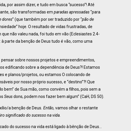
da, por assim dizer, e tudo em busca “sucesso”! Até
ante, são transformadas em
paradas apressadas
“para
e dores
” (que também por ser traduzido por “
pão de
nsiedade” hoje. O resultado de vidas frustradas, de
que não valeu nada, foi tudo em vão (Eclesiastes 2.4-
: à parte da benção de Deus tudo é vão, como uma
s pensar sobre nossos projetos e empreendimentos,
amos edificando sobre a dependência de Deus?! Estamos
es e planos/projetos, ou estamos O colocando de
sáveis por nosso próprio sucesso, e “destino”?! Que
do bem” de Sua mão, como convém a filhos, pois sem a
 os
Seus
dons, podem nos fazer bem algum” (CaH, DS 50).
xílio/a benção de Deus
. Então,
vamos olhar o restante
ro significado do sucesso na vida.
ificado do sucesso na vida está ligado à bênção de Deus…