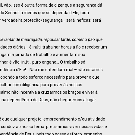
il, vão. Isso é outra forma de dizer que a segurança dá
 do Senhor, a menos que se dependa d’Ele, toda
 verdadeira proteção/segurança… será ineficaz, será
á levantar de madrugada, repousar tarde, comer o pão que
vidades diárias… é inútil trabalhar horas a fio e receber um
longam a jornada de trabalho e aumentam sua
hor, é vão, inútil, puro engano… O trabalho só
ependência d’Ele!… Não me entendam mal – não estamos
pondo a todo esforço necessário para prover o que
abalhar com diligência para prover às nossas
almo não incentiva a cruzarmos os braços e viver à
mos na dependência de Deus, não chegaremos a lugar
é que qualquer projeto, empreendimento e/ou atividade
s conduz ao nosso tema: precisamos viver nossas vidas e
ependência de Deus, pois todo nosso esforço, empenho,