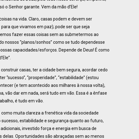
 só o Senhor garante. Vem da mão d’Ele!
coisas na vida. Claro, casas podem e devem ser
 para que vivamos em paz); pode ser que seja
devemos fazer essas coisas sem as submetermos ao
indo nossos “planos/sonhos” como se tudo dependesse
 nossas capacidades/esforços. Depende de Deus! É como
’Ele”.
onstruir casas, ter a cidade bem segura, acordar cedo
ter “sucesso”, “prosperidade”, “estabilidade” (estou
ntecer (e tem acontecido aos milhares à nossa volta),
ena, vão dar em nada, será tudo em vão. Essa é a ênfase
abalho, é tudo em vão.
 como muita clareza a frenética vida da sociedade
sucesso, estabilidade e segurança quanto ao futuro,
adicionais, investido força e energia em busca de
vos delas. Oportunidades são abraçadas sem ao menos