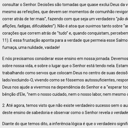
consultar o Senhor. Decisões são tomadas que quase exclui Deus da vi
mesmo as refeições, que devem ser momentos de comunhão revigor
correr atrás de ter mais”, fazendo com que seja um verdadeiro “
pão d
aflições, fadigas, dificuldades
”). Não é atoa que ouvimos tanto sobre “a
corações que correm atrás de “tudo” e, quando conquistam, percebem 
11). E essa frustação aponta para a verdade que permeia esse Salmo
fumaça, uma nulidade, vaidade!
E nós precisamos considerar esse ensino em nossa jornada. Devemo
sobre nossa vida, e sobre o lugar que o Senhor está tendo nela. Est
trabalhando como servos que colocam Deus no centro de suas decisõ
lado/excluindo-O, vivendo como se fôssemos autossuficientes, respon
Deus nos ajude a vivermos na dependência do Senhor e a “esperar to
bênção d’Ele, “nem o nosso cuidado, nem o nosso labor, nem mesmo
2. Até agora, temos visto que não existe verdadeiro sucesso sem o au
deste ensino de sabedoria e observar como o Senhor revela
o verdadei
Diante do que temos dito, a inferência lógica é que o verdadeiro sign