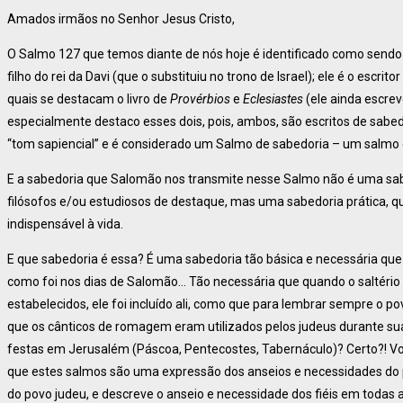
Amados irmãos no Senhor Jesus Cristo,
O Salmo 127 que temos diante de nós hoje é identificado como send
filho do rei da Davi (que o substituiu no trono de Israel); ele é o escri
quais se destacam o livro de
Provérbios
e
Eclesiastes
(ele ainda escrev
especialmente destaco esses dois, pois, ambos, são escritos de sabedo
“tom sapiencial” e é considerado um Salmo de sabedoria – um salmo 
E a sabedoria que Salomão nos transmite nesse Salmo não é uma sa
filósofos e/ou estudiosos de destaque, mas uma sabedoria prática, q
indispensável à vida.
E que sabedoria é essa? É uma sabedoria tão básica e necessária que
como foi nos dias de Salomão… Tão necessária que quando o saltério
estabelecidos, ele foi incluído ali, como que para lembrar sempre o
que os cânticos de romagem eram utilizados pelos judeus durante su
festas em Jerusalém (Páscoa, Pentecostes, Tabernáculo)? Certo?!
que estes salmos são uma expressão dos anseios e necessidades do
do povo judeu, e descreve o anseio e necessidade dos fiéis em todas 