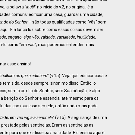
ve, a palavra “
inútil
” no início do v.2, no original, é a
ividades comuns: edificar uma casa, guardar uma cidade,
ende do Senhor
– são todas qualificadas como “vãs” sem
va aqui. Ela lança luz sobre como essas coisas devem ser
dade
,
engano
,
algo
vão
,
vaidade
,
vacuidade
,
inutilidade
,
zi-lo como “em
vão
”, mas podemos entender mais
mar esse ensino!
rabalham os que a edificam
” (v.1a). Veja que edificar casa é
 tem sido, desde sempre, sinônimo disso. Então, o
os, sem o auxílio do Senhor, sem Sua bênção, é algo
ue a benção do Senhor é essencial até mesmo para os
cluídas com sucesso sem Ele, então nada mais pode.
dade, em vão vigia a sentinela
” (v.1b). A segurança de uma
 prestado pelas sentinelas. Eram as sentinelas as
nte para que existisse paz na cidade. E o ensino aqui é