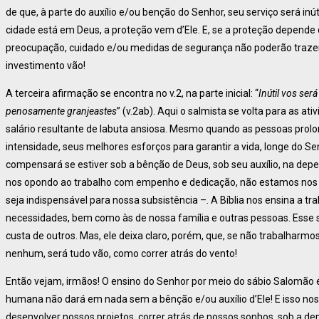
de que, à parte do auxílio e/ou benção do Senhor, seu serviço será inút
cidade está em Deus, a proteção vem d’Ele. E, se a proteção depende
preocupação, cuidado e/ou medidas de segurança não poderão trazer
investimento vão!
A terceira afirmação se encontra no v.2, na parte inicial: “
Inútil vos ser
penosamente granjeastes
” (v.2ab). Aqui o salmista se volta para as ati
salário resultante de labuta ansiosa. Mesmo quando as pessoas pro
intensidade, seus melhores esforços para garantir a vida, longe do Sen
compensará se estiver sob a bênção de Deus, sob seu auxílio, na d
nos opondo ao trabalho com empenho e dedicação, não estamos nos o
seja indispensável para nossa subsistência –. A Bíblia nos ensina a tr
necessidades, bem como às de nossa família e outras pessoas. Esse s
custa de outros. Mas, ele deixa claro, porém, que, se não trabalhar
nenhum, será tudo vão, como correr atrás do vento!
Então vejam, irmãos! O ensino do Senhor por meio do sábio Salomão 
humana não dará em nada sem a bênção e/ou auxílio d’Ele! E isso no
desenvolver nossos projetos, correr atrás de nossos sonhos, sob a d