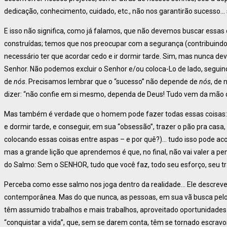
dedicação, conhecimento, cuidado, etc., não nos garantirão sucesso…
E isso não significa, como já falamos, que não devemos buscar essas 
construídas; temos que nos preocupar com a segurança (contribuindo
necessário ter que acordar cedo e ir dormir tarde. Sim, mas nunca 
Senhor. Não podemos excluir o Senhor e/ou coloca-Lo de lado, segu
de
nós
. Precisamos lembrar que o “sucesso” não depende de
nós
, de
dizer: “não confie em si mesmo, dependa de Deus! Tudo vem da mão d
Mas também é verdade que o homem pode fazer todas essas coisas: c
e dormir tarde, e conseguir, em sua “obsessão”, trazer o pão pra casa, 
colocando essas coisas entre aspas – e por quê?)… tudo isso pode aco
mas a grande lição que aprendemos é que, no final, não vai valer a p
do Salmo: Sem o SENHOR, tudo que você faz, todo seu esforço, seu tr
Perceba como esse salmo nos joga dentro da realidade… Ele descreve
contemporânea. Mas do que nunca, as pessoas, em sua vã busca pelo 
têm assumido trabalhos e mais trabalhos, aproveitado oportunidades 
“conquistar a vida”, que, sem se darem conta, têm se tornado escra