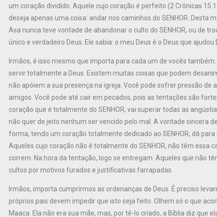
um coração dividido. Aquele cujo coração é perfeito (2 Crônicas 15:
deseja apenas uma coisa: andar nos caminhos do SENHOR. Desta m
Asa nunca teve vontade de abandonar o culto do SENHOR, ou de trocar
único e verdadeiro Deus. Ele sabia: o meu Deus é o Deus que ajudou D
Irmãos, é isso mesmo que importa para cada um de vocês também.
servir totalmente a Deus. Existem muitas coisas que podem desanima
não apóiem a sua presença na igreja. Você pode sofrer pressão de
amigos. Você pode até cair em pecados, pois as tentações são forte
coração que é totalmente do SENHOR, vai superar todas as angústia
não quer de jeito nenhum ser vencido pelo mal. A vontade sincera de
forma, tendo um coração totalmente dedicado ao SENHOR, dá para resi
Aqueles cujo coração não é totalmente do SENHOR, não têm essa cap
correm. Na hora da tentação, logo se entregam. Aqueles que não tê
cultos por motivos furados e justificativas farrapadas.
Irmãos, importa cumprirmos as ordenanças de Deus. É preciso leva
próprios pais devem impedir que isto seja feito. Olhem só o que acon
Maaca. Ela não era sua mãe, mas, por tê-lo criado, a Bíblia diz que e