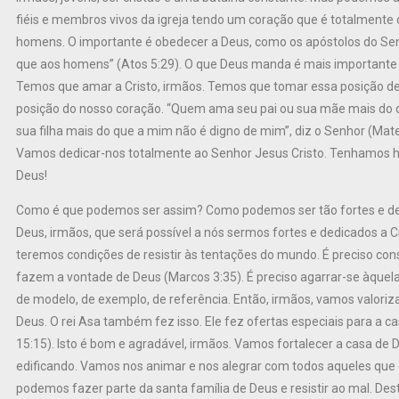
fiéis e membros vivos da igreja tendo um coração que é totalment
homens. O importante é obedecer a Deus, como os apóstolos do Sen
que aos homens” (Atos 5:29). O que Deus manda é mais importan
Temos que amar a Cristo, irmãos. Temos que tomar essa posição de q
posição do nosso coração. “Quem ama seu pai ou sua mãe mais do 
sua filha mais do que a mim não é digno de mim”, diz o Senhor (Mate
Vamos dedicar-nos totalmente ao Senhor Jesus Cristo. Tenhamos h
Deus!
Como é que podemos ser assim? Como podemos ser tão fortes e ded
Deus, irmãos, que será possível a nós sermos fortes e dedicados a C
teremos condições de resistir às tentações do mundo. É preciso con
fazem a vontade de Deus (Marcos 3:35). É preciso agarrar-se àquelas
de modelo, de exemplo, de referência. Então, irmãos, vamos valoriza
Deus. O rei Asa também fez isso. Ele fez ofertas especiais para a cas
15:15). Isto é bom e agradável, irmãos. Vamos fortalecer a casa de D
edificando. Vamos nos animar e nos alegrar com todos aqueles que
podemos fazer parte da santa família de Deus e resistir ao mal. De