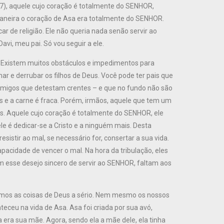
17), aquele cujo coração é totalmente do SENHOR,
aneira o coração de Asa era totalmente do SENHOR.
 de religião. Ele não queria nada senão servir ao
avi, meu pai. Só vou seguir a ele.
 Existem muitos obstáculos e impedimentos para
r e derrubar os filhos de Deus. Você pode ter pais que
 amigos que detestam crentes – e que no fundo não são
s e a carne é fraca. Porém, irmãos, aquele que tem um
s. Aquele cujo coração é totalmente do SENHOR, ele
le é dedicar-se a Cristo e a ninguém mais. Desta
stir ao mal, se necessário for, consertar a sua vida.
acidade de vencer o mal. Na hora da tribulação, eles
m esse desejo sincero de servir ao SENHOR, faltam aos
rmos as coisas de Deus a sério. Nem mesmo os nossos
teceu na vida de Asa. Asa foi criada por sua avó,
la era sua mãe. Agora, sendo ela a mãe dele, ela tinha