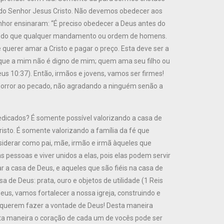
e do Senhor Jesus Cristo. Não devemos obedecer aos
hor ensinaram: “É preciso obedecer a Deus antes do
te do que qualquer mandamento ou ordem de homens.
uerer amar a Cristo e pagar o preço. Esta deve ser a
que a mim não é digno de mim; quem ama seu filho ou
us 10:37). Então, irmãos e jovens, vamos ser firmes!
orror ao pecado, não agradando a ninguém senão a
icados? É somente possível valorizando a casa de
risto. É somente valorizando a família da fé que
siderar como pai, mãe, irmão e irmã àqueles que
 pessoas e viver unidos a elas, pois elas podem servir
r a casa de Deus, e aqueles que são fiéis na casa de
a de Deus: prata, ouro e objetos de utilidade (1 Reis
eus, vamos fortalecer a nossa igreja, construindo e
 querem fazer a vontade de Deus! Desta maneira
sta maneira o coração de cada um de vocês pode ser