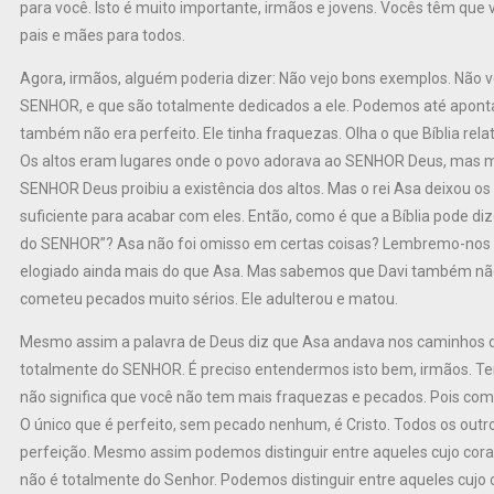
para você. Isto é muito importante, irmãos e jovens. Vocês têm que val
pais e mães para todos.
Agora, irmãos, alguém poderia dizer: Não vejo bons exemplos. Não
SENHOR, e que são totalmente dedicados a ele. Podemos até apontar 
também não era perfeito. Ele tinha fraquezas. Olha o que Bíblia relat
Os altos eram lugares onde o povo adorava ao SENHOR Deus, mas m
SENHOR Deus proibiu a existência dos altos. Mas o rei Asa deixou os
suficiente para acabar com eles. Então, como é que a Bíblia pode diz
do SENHOR”? Asa não foi omisso em certas coisas? Lembremo-nos ta
elogiado ainda mais do que Asa. Mas sabemos que Davi também não 
cometeu pecados muito sérios. Ele adulterou e matou.
Mesmo assim a palavra de Deus diz que Asa andava nos caminhos de
totalmente do SENHOR. É preciso entendermos isto bem, irmãos. Te
não significa que você não tem mais fraquezas e pecados. Pois com
O único que é perfeito, sem pecado nenhum, é Cristo. Todos os outr
perfeição. Mesmo assim podemos distinguir entre aqueles cujo cor
não é totalmente do Senhor. Podemos distinguir entre aqueles cuj