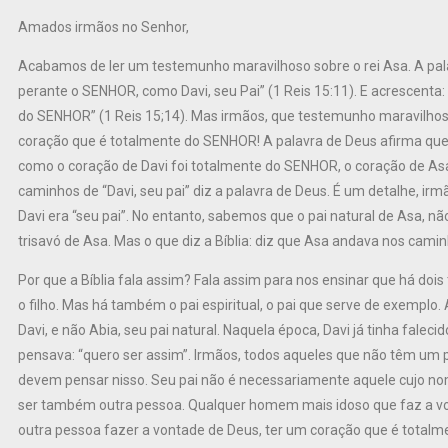
Amados irmãos no Senhor,
Acabamos de ler um testemunho maravilhoso sobre o rei Asa. A pala
perante o SENHOR, como Davi, seu Pai” (1 Reis 15:11). E acrescenta: 
do SENHOR” (1 Reis 15;14). Mas irmãos, que testemunho maravilhos
coração que é totalmente do SENHOR! A palavra de Deus afirma que
como o coração de Davi foi totalmente do SENHOR, o coração de A
caminhos de “Davi, seu pai” diz a palavra de Deus. É um detalhe, ir
Davi era “seu pai”. No entanto, sabemos que o pai natural de Asa, não
trisavó de Asa. Mas o que diz a Bíblia: diz que Asa andava nos caminh
Por que a Bíblia fala assim? Fala assim para nos ensinar que há dois t
o filho. Mas há também o pai espiritual, o pai que serve de exemplo. 
Davi, e não Abia, seu pai natural. Naquela época, Davi já tinha falec
pensava: “quero ser assim”. Irmãos, todos aqueles que não têm um p
devem pensar nisso. Seu pai não é necessariamente aquele cujo no
ser também outra pessoa. Qualquer homem mais idoso que faz a von
outra pessoa fazer a vontade de Deus, ter um coração que é totalm