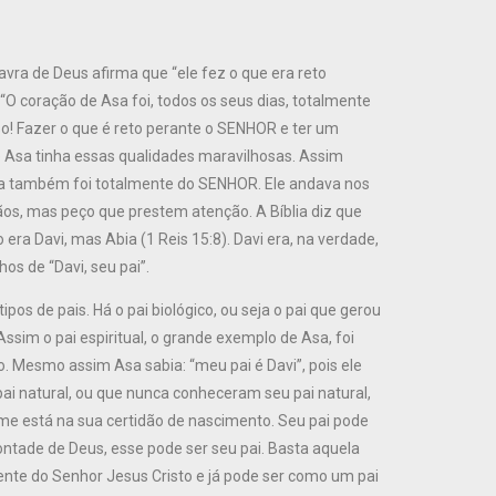
vra de Deus afirma que “ele fez o que era reto
“O coração de Asa foi, todos os seus dias, totalmente
o! Fazer o que é reto perante o SENHOR e ter um
 Asa tinha essas qualidades maravilhosas. Assim
sa também foi totalmente do SENHOR. Ele andava nos
mãos, mas peço que prestem atenção. A Bíblia diz que
 era Davi, mas Abia (1 Reis 15:8). Davi era, na verdade,
os de “Davi, seu pai”.
ipos de pais. Há o pai biológico, ou seja o pai que gerou
Assim o pai espiritual, o grande exemplo de Asa, foi
ido. Mesmo assim Asa sabia: “meu pai é Davi”, pois ele
ai natural, ou que nunca conheceram seu pai natural,
me está na sua certidão de nascimento. Seu pai pode
tade de Deus, esse pode ser seu pai. Basta aquela
ente do Senhor Jesus Cristo e já pode ser como um pai