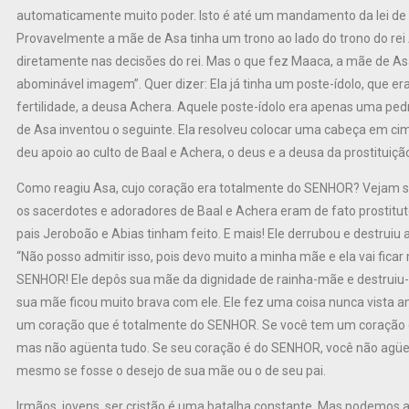
automaticamente muito poder. Isto é até um mandamento da lei de De
Provavelmente a mãe de Asa tinha um trono ao lado do trono do rei A
diretamente nas decisões do rei. Mas o que fez Maaca, a mãe de As
abominável imagem”. Quer dizer: Ela já tinha um poste-ídolo, que e
fertilidade, a deusa Achera. Aquele poste-ídolo era apenas uma pe
de Asa inventou o seguinte. Ela resolveu colocar uma cabeça em ci
deu apoio ao culto de Baal e Achera, o deus e a deusa da prostituiçã
Como reagiu Asa, cujo coração era totalmente do SENHOR? Vejam só ir
os sacerdotes e adoradores de Baal e Achera eram de fato prostitut
pais Jeroboão e Abias tinham feito. E mais! Ele derrubou e destruiu
“Não posso admitir isso, pois devo muito a minha mãe e ela vai ficar
SENHOR! Ele depôs sua mãe da dignidade de rainha-mãe e destruiu-
sua mãe ficou muito brava com ele. Ele fez uma coisa nunca vista 
um coração que é totalmente do SENHOR. Se você tem um coração 
mas não agüenta tudo. Se seu coração é do SENHOR, você não agü
mesmo se fosse o desejo de sua mãe ou o de seu pai.
Irmãos, jovens, ser cristão é uma batalha constante. Mas podemos