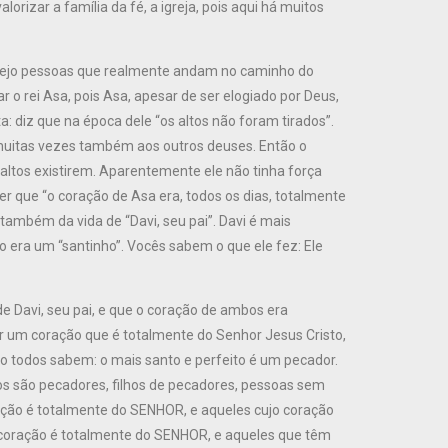
orizar a família da fé, a igreja, pois aqui há muitos
 vejo pessoas que realmente andam no caminho do
o rei Asa, pois Asa, apesar de ser elogiado por Deus,
a: diz que na época dele “os altos não foram tirados”.
uitas vezes também aos outros deuses. Então o
 altos existirem. Aparentemente ele não tinha força
er que “o coração de Asa era, todos os dias, totalmente
mbém da vida de “Davi, seu pai”. Davi é mais
era um “santinho”. Vocês sabem o que ele fez: Ele
 Davi, seu pai, e que o coração de ambos era
r um coração que é totalmente do Senhor Jesus Cristo,
o todos sabem: o mais santo e perfeito é um pecador.
os são pecadores, filhos de pecadores, pessoas sem
ação é totalmente do SENHOR, e aqueles cujo coração
o coração é totalmente do SENHOR, e aqueles que têm