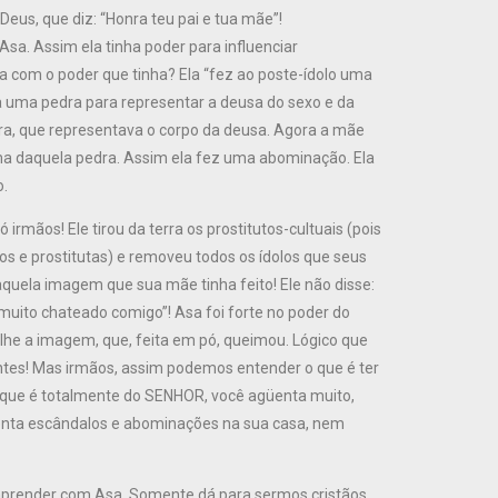
us, que diz: “Honra teu pai e tua mãe”!
sa. Assim ela tinha poder para influenciar
a com o poder que tinha? Ela “fez ao poste-ídolo uma
ra uma pedra para representar a deusa do sexo e da
dra, que representava o corpo da deusa. Agora a mãe
ma daquela pedra. Assim ela fez uma abominação. Ela
o.
mãos! Ele tirou da terra os prostitutos-cultuais (pois
os e prostitutas) e removeu todos os ídolos que seus
 aquela imagem que sua mãe tinha feito! Ele não disse:
 muito chateado comigo”! Asa foi forte no poder do
lhe a imagem, que, feita em pó, queimou. Lógico que
antes! Mas irmãos, assim podemos entender o que é ter
que é totalmente do SENHOR, você agüenta muito,
enta escândalos e abominações na sua casa, nem
 aprender com Asa. Somente dá para sermos cristãos