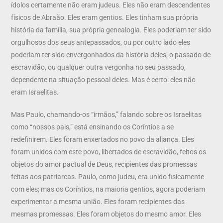
ídolos certamente não eram judeus. Eles não eram descendentes
físicos de Abraão. Eles eram gentios. Eles tinham sua própria
história da família, sua própria genealogia. Eles poderiam ter sido
orgulhosos dos seus antepassados, ou por outro lado eles
poderiam ter sido envergonhados da história deles, o passado de
escravidão, ou qualquer outra vergonha no seu passado,
dependente na situação pessoal deles. Mas é certo: eles não
eram Israelitas.
Mas Paulo, chamando-os “irmãos,” falando sobre os Israelitas
como “nossos pais,” está ensinando os Coríntios a se
redefinirem. Eles foram enxertados no povo da aliança. Eles
foram unidos com este povo, libertados de escravidão, feitos os
objetos do amor pactual de Deus, recipientes das promessas
feitas aos patriarcas. Paulo, como judeu, era unido fisicamente
com eles; mas os Coríntios, na maioria gentios, agora poderiam
experimentar a mesma união. Eles foram recipientes das
mesmas promessas. Eles foram objetos do mesmo amor. Eles