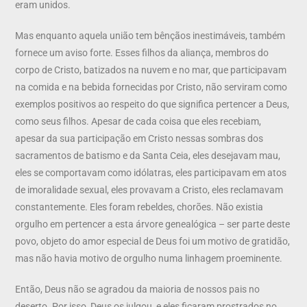
eram unidos.
Mas enquanto aquela união tem bênçãos inestimáveis, também
fornece um aviso forte. Esses filhos da aliança, membros do
corpo de Cristo, batizados na nuvem e no mar, que participavam
na comida e na bebida fornecidas por Cristo, não serviram como
exemplos positivos ao respeito do que significa pertencer a Deus,
como seus filhos. Apesar de cada coisa que eles recebiam,
apesar da sua participação em Cristo nessas sombras dos
sacramentos de batismo e da Santa Ceia, eles desejavam mau,
eles se comportavam como idólatras, eles participavam em atos
de imoralidade sexual, eles provavam a Cristo, eles reclamavam
constantemente. Eles foram rebeldes, chorões. Não existia
orgulho em pertencer a esta árvore genealógica – ser parte deste
povo, objeto do amor especial de Deus foi um motivo de gratidão,
mas não havia motivo de orgulho numa linhagem proeminente.
Então, Deus não se agradou da maioria de nossos pais no
deserto. Por isso, Deus os julgou, e eles ficaram prostrados no