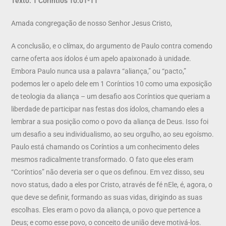
Texto: 1 Coríntios 10:01-11
Amada congregação de nosso Senhor Jesus Cristo,
A conclusão, e o clímax, do argumento de Paulo contra comendo
carne oferta aos ídolos é um apelo apaixonado à unidade.
Embora Paulo nunca usa a palavra “aliança,” ou “pacto,”
podemos ler o apelo dele em 1 Coríntios 10 como uma exposição
de teologia da aliança – um desafio aos Coríntios que queriam a
liberdade de participar nas festas dos ídolos, chamando eles a
lembrar a sua posição como o povo da aliança de Deus. Isso foi
um desafio a seu individualismo, ao seu orgulho, ao seu egoísmo.
Paulo está chamando os Coríntios a um conhecimento deles
mesmos radicalmente transformado. O fato que eles eram
“Coríntios” não deveria ser o que os definou. Em vez disso, seu
novo status, dado a eles por Cristo, através de fé nEle, é, agora, o
que deve se definir, formando as suas vidas, dirigindo as suas
escolhas. Eles eram o povo da aliança, o povo que pertence a
Deus; e como esse povo, o conceito de união deve motivá-los.