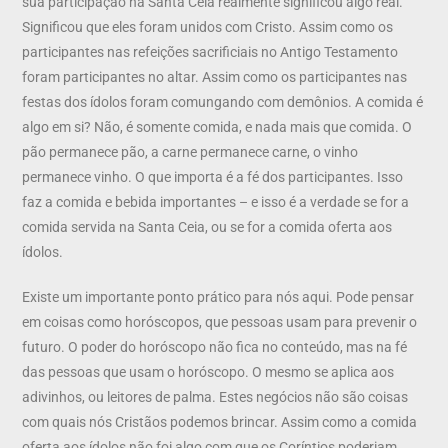
sua participação na Santa Ceia realmente significou algo real.
Significou que eles foram unidos com Cristo. Assim como os
participantes nas refeições sacrificiais no Antigo Testamento
foram participantes no altar. Assim como os participantes nas
festas dos ídolos foram comungando com demônios. A comida é
algo em si? Não, é somente comida, e nada mais que comida. O
pão permanece pão, a carne permanece carne, o vinho
permanece vinho. O que importa é a fé dos participantes. Isso
faz a comida e bebida importantes – e isso é a verdade se for a
comida servida na Santa Ceia, ou se for a comida oferta aos
ídolos.
Existe um importante ponto prático para nós aqui. Pode pensar
em coisas como horóscopos, que pessoas usam para prevenir o
futuro. O poder do horóscopo não fica no conteúdo, mas na fé
das pessoas que usam o horóscopo. O mesmo se aplica aos
adivinhos, ou leitores de palma. Estes negócios não são coisas
com quais nós Cristãos podemos brincar. Assim como a comida
oferta aos ídolos não foi algo com que os Coríntios poderiam