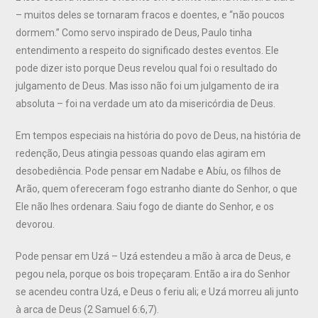
– muitos deles se tornaram fracos e doentes, e “não poucos
dormem.” Como servo inspirado de Deus, Paulo tinha
entendimento a respeito do significado destes eventos. Ele
pode dizer isto porque Deus revelou qual foi o resultado do
julgamento de Deus. Mas isso não foi um julgamento de ira
absoluta – foi na verdade um ato da misericórdia de Deus.
Em tempos especiais na história do povo de Deus, na história de
redenção, Deus atingia pessoas quando elas agiram em
desobediência. Pode pensar em Nadabe e Abíu, os filhos de
Arão, quem ofereceram fogo estranho diante do Senhor, o que
Ele não lhes ordenara. Saiu fogo de diante do Senhor, e os
devorou.
Pode pensar em Uzá – Uzá estendeu a mão à arca de Deus, e
pegou nela, porque os bois tropeçaram. Então a ira do Senhor
se acendeu contra Uzá, e Deus o feriu ali; e Uzá morreu ali junto
à arca de Deus (2 Samuel 6:6,7).