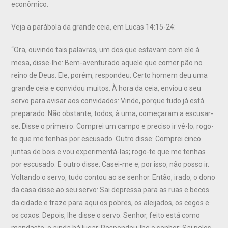
econômico.
Veja a parábola da grande ceia, em Lucas 14:15-24:
“Ora, ouvindo tais palavras, um dos que estavam com ele à
mesa, disse-lhe: Bem-aventurado aquele que comer pão no
reino de Deus. Ele, porém, respondeu: Certo homem deu uma
grande ceia e convidou muitos. À hora da ceia, enviou o seu
servo para avisar aos convidados: Vinde, porque tudo já está
preparado. Não obstante, todos, à uma, começaram a escusar-
se. Disse o primeiro: Comprei um campo e preciso ir vê-lo; rogo-
te que me tenhas por escusado. Outro disse: Comprei cinco
juntas de bois e vou experimentá-las; rogo-te que me tenhas
por escusado. E outro disse: Casei-me e, por isso, não posso ir.
Voltando o servo, tudo contou ao se senhor. Então, irado, o dono
da casa disse ao seu servo: Sai depressa para as ruas e becos
da cidade e traze para aqui os pobres, os aleijados, os cegos e
os coxos. Depois, lhe disse o servo: Senhor, feito está como
mandaste, e ainda há lugar. Respondeu-lhe o senhor: Sai pelos