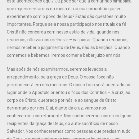
está acontecendo aqui? Ou pode ser que a comunhão simbólica
que experimentamos na mesa é a única comunhão que eu
experimento com o povo de Deus? Estas são questões muito
importantes. Porque se a nossa participação nos rituais da fé
Cristã não concorda com nosso estilo de vida, quando nos
reunimos, não vai nos melhorar – vai piorar. Quando reunimos,
iremos receber o julgamento de Deus, não as bençãos. Quando
comemos e bebemos, iremos comer e beber juízo em nós.
Mas após de nós examinarmos, seremos levados a
arrependimento, pela graça de Deus. O nosso foco não
permanecerá em nós mesmos. O nosso foco será orientado ao
lugar onde o Apóstolo orientou o foco dos Coríntios – à cruz, ao
corpo de Cristo, quebrado por nós, e ao sangue de Cristo,
derramado por nós. E aí, diante da cruz, vamos nos
conhecermos corretamente. Nos conheceremos como indignos
recipientes da graça de Deus, do auto-sacrifício de nosso
Salvador. Nos conheceremos como pessoas que precisam tudo
de Deus, e quando sabemos isso, seremos levados a viver