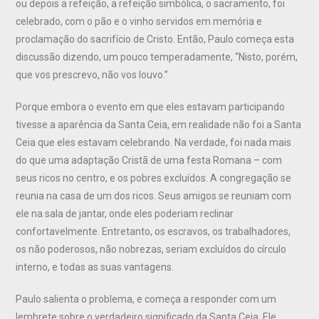
ou depois a refeição, a refeição simbólica, o sacramento, foi
celebrado, com o pão e o vinho servidos em memória e
proclamação do sacrifício de Cristo. Então, Paulo começa esta
discussão dizendo, um pouco temperadamente, “Nisto, porém,
que vos prescrevo, não vos louvo.”
Porque embora o evento em que eles estavam participando
tivesse a aparência da Santa Ceia, em realidade não foi a Santa
Ceia que eles estavam celebrando. Na verdade, foi nada mais
do que uma adaptação Cristã de uma festa Romana – com
seus ricos no centro, e os pobres excluídos. A congregação se
reunia na casa de um dos ricos. Seus amigos se reuniam com
ele na sala de jantar, onde eles poderiam reclinar
confortavelmente. Entretanto, os escravos, os trabalhadores,
os não poderosos, não nobrezas, seriam excluídos do círculo
interno, e todas as suas vantagens.
Paulo salienta o problema, e começa a responder com um
lembrete sobre o verdadeiro significado da Santa Ceia. Ele