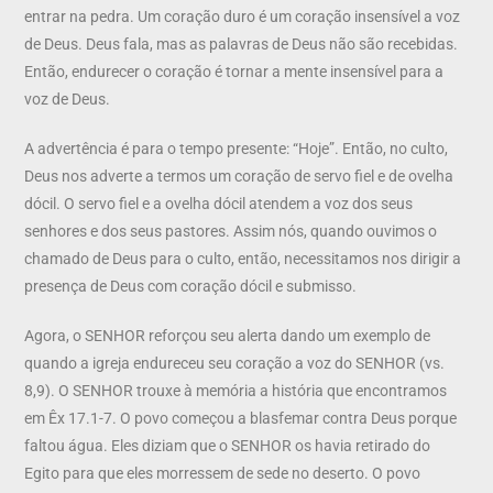
entrar na pedra. Um coração duro é um coração insensível a voz
de Deus. Deus fala, mas as palavras de Deus não são recebidas.
Então, endurecer o coração é tornar a mente insensível para a
voz de Deus.
A advertência é para o tempo presente: “Hoje”. Então, no culto,
Deus nos adverte a termos um coração de servo fiel e de ovelha
dócil. O servo fiel e a ovelha dócil atendem a voz dos seus
senhores e dos seus pastores. Assim nós, quando ouvimos o
chamado de Deus para o culto, então, necessitamos nos dirigir a
presença de Deus com coração dócil e submisso.
Agora, o SENHOR reforçou seu alerta dando um exemplo de
quando a igreja endureceu seu coração a voz do SENHOR (vs.
8,9). O SENHOR trouxe à memória a história que encontramos
em Êx 17.1-7. O povo começou a blasfemar contra Deus porque
faltou água. Eles diziam que o SENHOR os havia retirado do
Egito para que eles morressem de sede no deserto. O povo