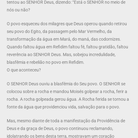
tentou ao SENHOR Deus, dizendo: “Está o SENHOR no meio de
nós ou não?
O povo esqueceu dos milagres que Deus operou quando retirou
seu povo do Egito, da passagem pelo Mar Vermelho, da
transformação da água em Mará, do maná, das codornizes.
Quando faltou água em Refidim faltou fé, faltou gratidão, faltou
reverência ao SENHOR Deus. Mas, sobejou incredulidade,
blasfêmia e rebelião no povo em Refidim.
O que aconteceu?
O SENHOR Deus ouviu a blasfêmia do Seu povo. O SENHOR se
colocou sobre a rocha e mandou Moisés golpear a rocha, ferir a
rocha. A rocha golpeada gerou água. A Rocha ferida se tornou a
fonte da água que providenciou vida, salvação para o povo.
Mas, mesmo diante de toda a manifestação da Providência de
Deus e da graça de Deus, o povo continuou reclamando,
idolatrando os bens desta terra, mostravam um coração