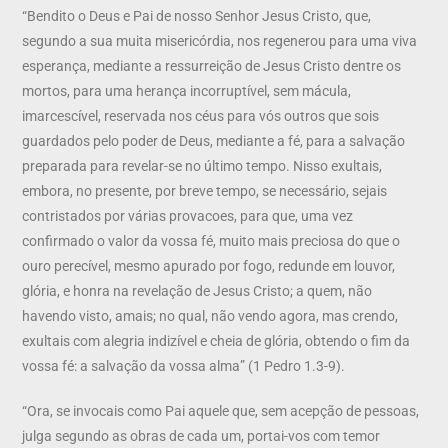
“Bendito o Deus e Pai de nosso Senhor Jesus Cristo, que,
segundo a sua muita misericórdia, nos regenerou para uma viva
esperança, mediante a ressurreição de Jesus Cristo dentre os
mortos, para uma herança incorruptível, sem mácula,
imarcescível, reservada nos céus para vós outros que sois
guardados pelo poder de Deus, mediante a fé, para a salvação
preparada para revelar-se no último tempo. Nisso exultais,
embora, no presente, por breve tempo, se necessário, sejais
contristados por várias provacoes, para que, uma vez
confirmado o valor da vossa fé, muito mais preciosa do que o
ouro perecível, mesmo apurado por fogo, redunde em louvor,
glória, e honra na revelação de Jesus Cristo; a quem, não
havendo visto, amais; no qual, não vendo agora, mas crendo,
exultais com alegria indizível e cheia de glória, obtendo o fim da
vossa fé: a salvação da vossa alma” (1 Pedro 1.3-9).
“Ora, se invocais como Pai aquele que, sem acepção de pessoas,
julga segundo as obras de cada um, portai-vos com temor