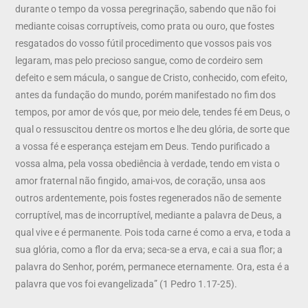
durante o tempo da vossa peregrinação, sabendo que não foi
mediante coisas corruptíveis, como prata ou ouro, que fostes
resgatados do vosso fútil procedimento que vossos pais vos
legaram, mas pelo precioso sangue, como de cordeiro sem
defeito e sem mácula, o sangue de Cristo, conhecido, com efeito,
antes da fundação do mundo, porém manifestado no fim dos
tempos, por amor de vós que, por meio dele, tendes fé em Deus, o
qual o ressuscitou dentre os mortos e lhe deu glória, de sorte que
a vossa fé e esperança estejam em Deus. Tendo purificado a
vossa alma, pela vossa obediência à verdade, tendo em vista o
amor fraternal não fingido, amai-vos, de coração, unsa aos
outros ardentemente, pois fostes regenerados não de semente
corruptível, mas de incorruptível, mediante a palavra de Deus, a
qual vive e é permanente. Pois toda carne é como a erva, e toda a
sua glória, como a flor da erva; seca-se a erva, e cai a sua flor; a
palavra do Senhor, porém, permanece eternamente. Ora, esta é a
palavra que vos foi evangelizada” (1 Pedro 1.17-25).