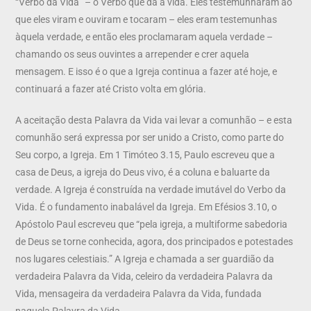
“Verbo da Vida” – o Verbo que dá a vida. Eles testemunharam ao
que eles viram e ouviram e tocaram – eles eram testemunhas
àquela verdade, e então eles proclamaram aquela verdade –
chamando os seus ouvintes a arrepender e crer aquela
mensagem. E isso é o que a Igreja continua a fazer até hoje, e
continuará a fazer até Cristo volta em glória.
A aceitação desta Palavra da Vida vai levar a comunhão – e esta
comunhão será expressa por ser unido a Cristo, como parte do
Seu corpo, a Igreja. Em 1 Timóteo 3.15, Paulo escreveu que a
casa de Deus, a igreja do Deus vivo, é a coluna e baluarte da
verdade. A Igreja é construída na verdade imutável do Verbo da
Vida. É o fundamento inabalável da Igreja. Em Efésios 3.10, o
Apóstolo Paul escreveu que “pela igreja, a multiforme sabedoria
de Deus se torne conhecida, agora, dos principados e potestades
nos lugares celestiais.” A Igreja e chamada a ser guardião da
verdadeira Palavra da Vida, celeiro da verdadeira Palavra da
Vida, mensageira da verdadeira Palavra da Vida, fundada
naquela Palavra da Vida.