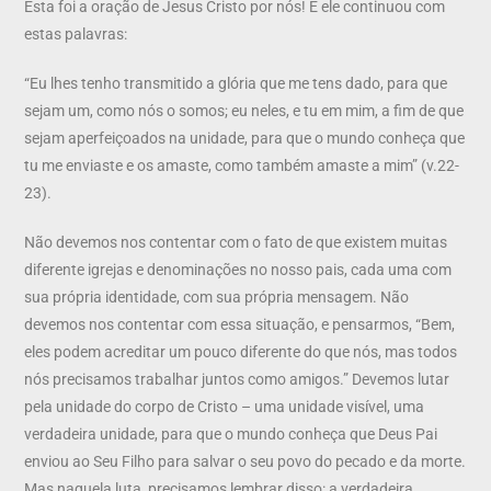
Esta foi a oração de Jesus Cristo por nós! E ele continuou com
estas palavras:
“Eu lhes tenho transmitido a glória que me tens dado, para que
sejam um, como nós o somos; eu neles, e tu em mim, a fim de que
sejam aperfeiçoados na unidade, para que o mundo conheça que
tu me enviaste e os amaste, como também amaste a mim” (v.22-
23).
Não devemos nos contentar com o fato de que existem muitas
diferente igrejas e denominações no nosso pais, cada uma com
sua própria identidade, com sua própria mensagem. Não
devemos nos contentar com essa situação, e pensarmos, “Bem,
eles podem acreditar um pouco diferente do que nós, mas todos
nós precisamos trabalhar juntos como amigos.” Devemos lutar
pela unidade do corpo de Cristo – uma unidade visível, uma
verdadeira unidade, para que o mundo conheça que Deus Pai
enviou ao Seu Filho para salvar o seu povo do pecado e da morte.
Mas naquela luta, precisamos lembrar disso: a verdadeira