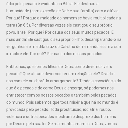
ódio pelo pecado é evidente na Bíblia. Ele destruiu a
humanidade (com exceção de Noé e sua família) com o dilúvio.
Por quê? Porque a maldade do homem se havia multiplicado na
terra (Gn 6.5). Por diversas vezes ele castigou o seu próprio
povo, Israel. Por quê? Por causa dos seus muitos pecados. E
mais ainda: Ele castigou o seu próprio Filho, desamparando-o na
vergonhosa e maldita cruz do Calvário derramando assim a sua
ira sobre ele. Por quê? Por causa dos nossos pecados.
Então, nós, que somos filhos de Deus, como devemos ver o
pecado? Que atitude devemos ter em relação a ele? Divertir-
nos com ele ou chorá-lo amargamente? Tendo a consciência do
que é o pecado e de como Deus o enxerga, só podemos nos
entristecer com os nossos pecados e também pelos pecados
do mundo. Pois sabemos que toda miséria que há no mundo é
provocada pelo pecado. Toda prostituição, idolatria, roubo,
violência e outros pecados mostram o desprezo dos homens
por Deus e pela sua lei. Se realmente amamos a Deus, vamos