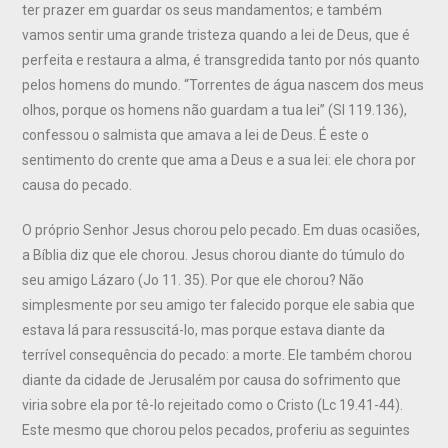
ter prazer em guardar os seus mandamentos; e também
vamos sentir uma grande tristeza quando a lei de Deus, que é
perfeita e restaura a alma, é transgredida tanto por nós quanto
pelos homens do mundo. “Torrentes de água nascem dos meus
olhos, porque os homens não guardam a tua lei” (Sl 119.136),
confessou o salmista que amava a lei de Deus. É este o
sentimento do crente que ama a Deus e a sua lei: ele chora por
causa do pecado.
O próprio Senhor Jesus chorou pelo pecado. Em duas ocasiões,
a Bíblia diz que ele chorou. Jesus chorou diante do túmulo do
seu amigo Lázaro (Jo 11. 35). Por que ele chorou? Não
simplesmente por seu amigo ter falecido porque ele sabia que
estava lá para ressuscitá-lo, mas porque estava diante da
terrível consequência do pecado: a morte. Ele também chorou
diante da cidade de Jerusalém por causa do sofrimento que
viria sobre ela por tê-lo rejeitado como o Cristo (Lc 19.41-44).
Este mesmo que chorou pelos pecados, proferiu as seguintes