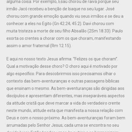
alguma coisa. Por exemplo, Esaú chorou de raiva porque seu
irmão Jacó recebeu a benção de Isaque no seu lugar. José
chorou com grande emoção quando viu seus irmãos e se deu a
conhecer a eles no Egito (Gn 42.24; 45.2). Davi chorou com
muita tristeza a morte de seu filho Absalão (2Sm 18.33). Paulo
exorta os crentes a chorar com os que choram, manifestando
assim o amor fraternal (Rm 12.15).
E aqui no nosso texto Jesus afirma: “Felizes os que choram”.
Qual a motivação desse choro? O choro aqui é motivado por
algo específico. Para descobrirmos isso precisamos olhar o
contexto das bem-aventuranças e outras passagens bíblicas
que ensinam o mesmo. As bem-aventuranças são dirigidas aos
discípulos e apresentam diferentes, mas inseparáveis aspectos
da atitude cristã que deve marcar a vida do verdadeiro crente
neste mundo, atitude esta que manifesta a nossa relação com
Deus e com o nosso próximo. As bem-aventuranças foram bem
arrumadas pelo Senhor Jesus; cada uma se encontra no seu