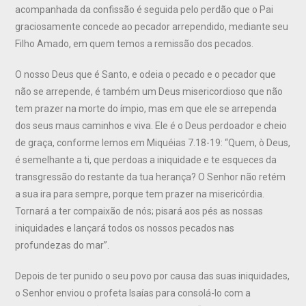
acompanhada da confissão é seguida pelo perdão que o Pai
graciosamente concede ao pecador arrependido, mediante seu
Filho Amado, em quem temos a remissão dos pecados.
O nosso Deus que é Santo, e odeia o pecado e o pecador que
não se arrepende, é também um Deus misericordioso que não
tem prazer na morte do ímpio, mas em que ele se arrependa
dos seus maus caminhos e viva. Ele é o Deus perdoador e cheio
de graça, conforme lemos em Miquéias 7.18-19: “Quem, ò Deus,
é semelhante a ti, que perdoas a iniquidade e te esqueces da
transgressão do restante da tua herança? O Senhor não retém
a sua ira para sempre, porque tem prazer na misericórdia.
Tornará a ter compaixão de nós; pisará aos pés as nossas
iniquidades e lançará todos os nossos pecados nas
profundezas do mar”.
Depois de ter punido o seu povo por causa das suas iniquidades,
o Senhor enviou o profeta Isaías para consolá-lo com a