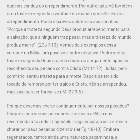
que nos conduz ao arrependimento. Por outro lado, há também
uma tristeza segundo a vontade do mundo que não leva ao
arrependimento. Paulo escreveu sobre isso aos coríntios:
“Porque a tristeza segundo Deus produz arrependimento para
a salvação, que a ninguém traz pesar; mas a tristeza do mundo
produz morte”. (2Co 7.10). Vemos dois exemplos dessa
verdade na Bíblia, um positivo e outro negativo. Pedro sentiu
tristeza segundo Deus quando chorou amargamente após ter
reconhecido seu pecado contra Cristo (Mt 14.72). Judas, pelo
contrário, sentiu tristeza para a morte. Depois de ter sido
tocado de remorso por ter traído a Cristo, não se arrependeu,
mas saiu para enforcar-se ( Mt 27.3-5).
Por que devemos chorar continuamente por nossos pecados?
Porque ainda somos pecadores e por isso a Bíblia nos
recomenda a fazê-lo. O apóstolo Tiago encoraja os crentes a
chorar por seus pecados dizendo: (ler Tg 4.8-10). Embora
regenerados, temos ainda uma natureza pecaminosa, e,