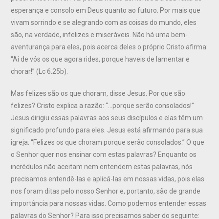
esperança e consolo em Deus quanto ao futuro. Por mais que
vivam sorrindo e se alegrando com as coisas do mundo, eles
são, na verdade, infelizes e miseráveis. Não há uma bem-
aventurança para eles, pois acerca deles o próprio Cristo afirma:
“Ai de vós os que agora rides, porque haveis de lamentar e
chorar!” (Lc 6.25b).
Mas felizes são os que choram, disse Jesus. Por que são
felizes? Cristo explica a razão: “…porque serão consolados!”
Jesus dirigiu essas palavras aos seus discípulos e elas têm um
significado profundo para eles. Jesus está afirmando para sua
igreja: “Felizes os que choram porque serão consolados.” O que
o Senhor quer nos ensinar com estas palavras? Enquanto os
incrédulos não aceitam nem entendem estas palavras, nós
precisamos entendê-las e aplicá-las em nossas vidas, pois elas
nos foram ditas pelo nosso Senhor e, portanto, são de grande
importância para nossas vidas. Como podemos entender essas
palavras do Senhor? Para isso precisamos saber do seguinte: