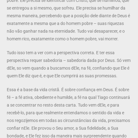
pobre. Ele precisa se identificar com Cristo, que se humilhou, que
se entregou a si mesmo, que sofreu. Ele precisa se humilhar da
mesma maneira, percebendo que a posição dele diante de Deus é
exatamente a mesma que a do homem pobre – suas riquezas
não vão ganhar nada na eternidade. Tudo vai desaparecer, e o
homem rico, exatamente como o homem pobre, vai morrer.
Tudo isso tem a ver com a perspectiva correta. E ter essa
perspectiva requer sabedoria – sabedoria dada por Deus. Só vem
dEle, so vem quando a buscamos dEle, na fé, confiando que Ele é
quem Ele diz que é, e que Ele cumprirá as suas promessas.
Essa é a base da vida cristã. É sobre confiança em Deus. É sobre
fé – a fé ativa, obediente e humilde, a fé na qual Tiago continuará
a se concentrar no resto desta carta. Tudo vem dEle, e para
recebê-lo, para que realmente entendamos o sentido da vida e
nos regozijemos em todas as circunstâncias da vida, precisamos
confiar nEle. Ele provou o Seu amor, a Sua fidelidade, a Sua
bondade, e Ele fez isso da maneira mais surpreendente quando