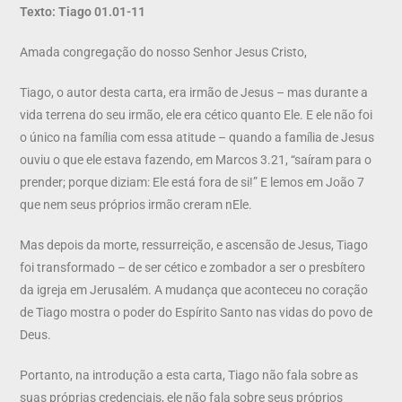
Texto: Tiago 01.01-11
Amada congregação do nosso Senhor Jesus Cristo,
Tiago, o autor desta carta, era irmão de Jesus – mas durante a
vida terrena do seu irmão, ele era cético quanto Ele. E ele não foi
o único na família com essa atitude – quando a família de Jesus
ouviu o que ele estava fazendo, em Marcos 3.21, “saíram para o
prender; porque diziam: Ele está fora de si!” E lemos em João 7
que nem seus próprios irmão creram nEle.
Mas depois da morte, ressurreição, e ascensão de Jesus, Tiago
foi transformado – de ser cético e zombador a ser o presbítero
da igreja em Jerusalém. A mudança que aconteceu no coração
de Tiago mostra o poder do Espírito Santo nas vidas do povo de
Deus.
Portanto, na introdução a esta carta, Tiago não fala sobre as
suas próprias credenciais, ele não fala sobre seus próprios