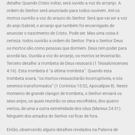
detalhe: Quando Cristo voltar, será ouvido a voz do arcanjo. A
ordem do Senhor será anunciado para todos ouvirem. Até os
mortos ouvirão a voz do arauto do Senhor. Será que vai ser a voz
do anjo Gabriel, o arcanjo que também foi encarregado de
anunciar o nascimento de Cristo. Pode ser. Mas uma coisa é
certeza: todos ouvirão a ordem do Senhor. Para o Senhor Deus
os mortos são como pessoas que dormem. Deus tem poder para
acordá-las. Ouvida a voz do arcanjo, os mortos se levantarão.
Terceiro detalhe: a trombeta de Deus ressoará (1 Tessalonicenses
4:16). Esta trombeta é “a última trombeta”. Quando esta
trombeta soará, “os mortos ressuscitarão incorruptíveis, e nós
seremos transformados” (1 Coríntios 15:52, Apocalipse 8). Neste
momento de grande clangor de trombeta, o Senhor enviará os
seus anjos, os quais reunirão os seus escolhidos, dos quatro
ventos, de uma a outra extremidade dos céus (Mateus 24:31).
Ninguém dos amados do Senhor vai ficar de fora.
Então, observando alguns detalhes revelados na Palavra de