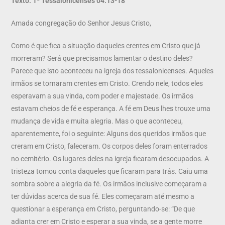
Texto: 1ª Tessalonicenses 04:13-18
Amada congregação do Senhor Jesus Cristo,
Como é que fica a situação daqueles crentes em Cristo que já
morreram? Será que precisamos lamentar o destino deles?
Parece que isto aconteceu na igreja dos tessalonicenses. Aqueles
irmãos se tornaram crentes em Cristo. Crendo nele, todos eles
esperavam a sua vinda, com poder e majestade. Os irmãos
estavam cheios de fé e esperança. A fé em Deus lhes trouxe uma
mudança de vida e muita alegria. Mas o que aconteceu,
aparentemente, foi o seguinte: Alguns dos queridos irmãos que
creram em Cristo, faleceram. Os corpos deles foram enterrados
no cemitério. Os lugares deles na igreja ficaram desocupados. A
tristeza tomou conta daqueles que ficaram para trás. Caiu uma
sombra sobre a alegria da fé. Os irmãos inclusive começaram a
ter dúvidas acerca de sua fé. Eles começaram até mesmo a
questionar a esperança em Cristo, perguntando-se: “De que
adianta crer em Cristo e esperar a sua vinda, se a gente morre