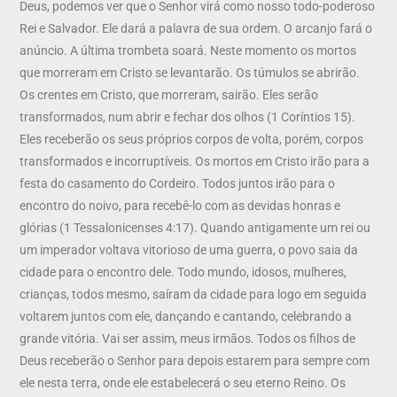
Deus, podemos ver que o Senhor virá como nosso todo-poderoso
Rei e Salvador. Ele dará a palavra de sua ordem. O arcanjo fará o
anúncio. A última trombeta soará. Neste momento os mortos
que morreram em Cristo se levantarão. Os túmulos se abrirão.
Os crentes em Cristo, que morreram, sairão. Eles serão
transformados, num abrir e fechar dos olhos (1 Coríntios 15).
Eles receberão os seus próprios corpos de volta, porém, corpos
transformados e incorruptíveis. Os mortos em Cristo irão para a
festa do casamento do Cordeiro. Todos juntos irão para o
encontro do noivo, para recebê-lo com as devidas honras e
glórias (1 Tessalonicenses 4:17). Quando antigamente um rei ou
um imperador voltava vitorioso de uma guerra, o povo saia da
cidade para o encontro dele. Todo mundo, idosos, mulheres,
crianças, todos mesmo, saíram da cidade para logo em seguida
voltarem juntos com ele, dançando e cantando, celebrando a
grande vitória. Vai ser assim, meus irmãos. Todos os filhos de
Deus receberão o Senhor para depois estarem para sempre com
ele nesta terra, onde ele estabelecerá o seu eterno Reino. Os