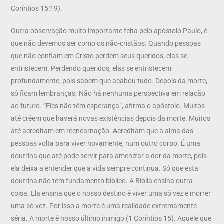
Coríntios 15:19).
Outra observação muito importante feita pelo apóstolo Paulo, é
que não devemos ser como os não-cristãos. Quando pessoas
que não confiam em Cristo perdem seus queridos, elas se
entristecem. Perdendo queridos, elas se entristecem
profundamente, pois sabem que acabou tudo. Depois da morte,
só ficam lembranças. Não há nenhuma perspectiva em relação
ao futuro. “Eles não têm esperança”, afirma o apóstolo. Muitos
até crêem que haverá novas existências depois da morte. Muitos
até acreditam em reencarnação. Acreditam que a alma das
pessoas volta para viver novamente, num outro corpo. É uma
doutrina que até pode servir para amenizar a dor da morte, pois
ela deixa a entender que a vida sempre continua. Só que esta
doutrina não tem fundamento bíblico. A Bíblia ensina outra
coisa. Ela ensina que o nosso destino é viver uma só vez e morrer
uma só vez. Por isso a morte é uma realidade extremamente
séria. A morte é nosso último inimigo (1 Coríntios 15). Aquele que