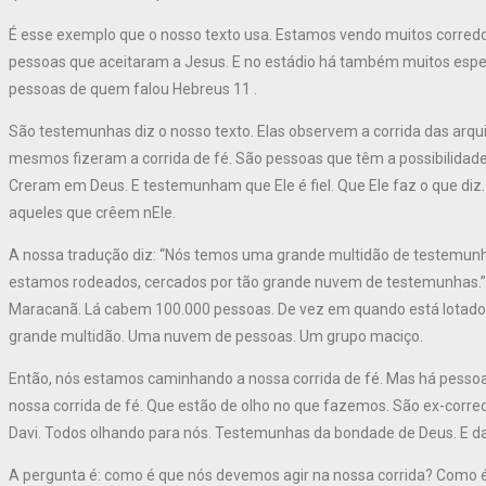
É esse exemplo que o nosso texto usa. Estamos vendo muitos corredor
pessoas que aceitaram a Jesus. E no estádio há também muitos espe
pessoas de quem falou Hebreus 11 .
São testemunhas diz o nosso texto. Elas observem a corrida das arqu
mesmos fizeram a corrida de fé. São pessoas que têm a possibilidade 
Creram em Deus. E testemunham que Ele é fiel. Que Ele faz o que diz. 
aqueles que crêem nEle.
A nossa tradução diz: “Nós temos uma grande multidão de testemunhas 
estamos rodeados, cercados por tão grande nuvem de testemunhas.”
Maracanã. Lá cabem 100.000 pessoas. De vez em quando está lotado
grande multidão. Uma nuvem de pessoas. Um grupo maciço.
Então, nós estamos caminhando a nossa corrida de fé. Mas há pess
nossa corrida de fé. Que estão de olho no que fazemos. São ex-corred
Davi. Todos olhando para nós. Testemunhas da bondade de Deus. E da
A pergunta é: como é que nós devemos agir na nossa corrida? Como 