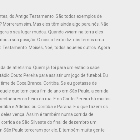
rentes, do Antigo Testamento. São todos exemplos de
? Morreram sim. Mas eles têm ainda algo para nós. Não
ora o seu lugar mudou. Quando viviam na terra eles
udou a sua posição. O nosso texto diz: nós temos uma
o Testamento. Moisés, Noé, todos aqueles outros. Agora
da de atletismo. Quem já foi para um estádio sabe
dio Couto Pereira para assistir um jogo de futebol. Eu
 time de Coxa Branca, Coritiba. Se eu gostasse de
 aquele que tem cada fim do ano em São Paulo, a corrida
pectadores na beira da rua. E no Couto Pereira há muitos
itiba e Atlético ou Coritiba e Paraná. E o que fazem os
e deles vença. Assim é também numa corrida de
a corrida de São Silveste do final de dezembro um
 em São Paulo torceram por ele. E também muita gente