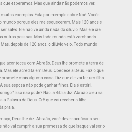
as que esperamos. Mas que ainda não podemos ver.
 muitos exemplos. Fala por exemplo sobre Noé. Vocês
odo mundo porque eles me esqueceram. Mais 120 anos e
ser salvo. Ele não vê ainda nada do dilúvio. Mas ele crê
isa as outras pessoas. Mas todo mundo está zombando
 Mas, depois de 120 anos, o dilúvio veio. Todo mundo
ue aconteceu com Abraão. Deus lhe promete a terra de
 Mas ele acredita em Deus. Obedece a Deus. Faz o que
 promete mais alguma coisa. Diz que ele vai ter um filho
A sua esposa não pode ganhar filhos. Ela é estéril.
omigo? Isso não pode? Não, a Bíblia diz: Abraão creu na
a Palavra de Deus. Crê que vai receber o filho
a praia.
moço, Deus lhe diz: Abraão, você deve sacrificar o seu
us não vai cumprir a sua promessa de que Isaque vai ser o