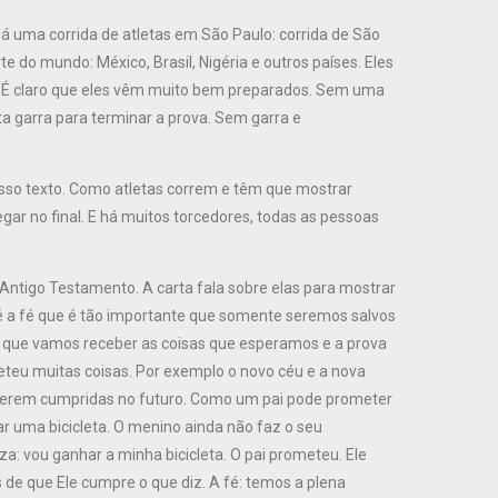
á uma corrida de atletas em São Paulo: corrida de São
te do mundo: México, Brasil, Nigéria e outros países. Eles
. É claro que eles vêm muito bem preparados. Sem uma
a garra para terminar a prova. Sem garra e
sso texto. Como atletas correm e têm que mostrar
ar no final. E há muitos torcedores, todas as pessoas
ntigo Testamento. A carta fala sobre elas para mostrar
é a fé que é tão importante que somente seremos salvos
e que vamos receber as coisas que esperamos e a prova
eteu muitas coisas. Por exemplo o novo céu e a nova
 serem cumpridas no futuro. Como um pai pode prometer
ar uma bicicleta. O menino ainda não faz o seu
a: vou ganhar a minha bicicleta. O pai prometeu. Ele
de que Ele cumpre o que diz. A fé: temos a plena