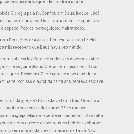
pode ressuscitar Isaque. Ele mostra a sua fé.
és. Ele agiu pela fé. Confiou em Deus. Isaque, Jacó,
humilhados e surrados. Outros amarrados e jogados na
 à espada. Pobres, perseguidos, maltratados.
m Deus. Eles resistiram. Perseveraram na fé. Eles
da não receber o que Deus havia prometido.
beram esta carta? Para entender isso devemos saber:
çaram a seguir a Jesus. Creram em Jesus, em Deus.
ara a igreja. Desistem. Começam de novo a adotar a
m na fé. Por isso o autor da carta aos hebreus escreve
embros da Igreja Reformada voltam atrás. Quando a
: quantas pessoas ja desistiram? São muitas.
ipam da igreja. Mas de repente enfraquecem. Vão faltar
o que aconteceu com os hebreus: os hebreus voltaram
undo. Dizem que ainda crêem mas é uma farsa. Não