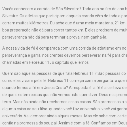
Vocês conhecem a corrida de São Silvestre? Todo ano no fim do ano h
Silvestre. Os atletas que participam daquela corrida vêm de toda a par
correm muitos kilômetros. Eu acho que é uma meia maratona, 21 km
boa preparação não dá para correr tantos km. E eles precisam de muit
perseverança não dá para terminar a prova, nem ganhá-la.
A nossa vida de fé é comparada com uma corrida de atletismo em no
perseverança e garra, nós crentes devemos perseverar na fé para cheg
chamadas em Hebreus 11 , o capítulo que lemos.
Quem são aquelas pessoas de que fala Hebreus 11 ? São pessoas do A
como elas viviam pela fé. Hebreus 11 começa com a pergunta: o que 
quando temos a fé em Jesus Cristo? A resposta é: a fé é a certeza d
de que existem coisas que não vemos. isto quer dizer: Deus nos prom
terra. Mas nós ainda não recebemos essas coisas. São promessas a
alguma coisa ao seu filho: quando você faz aniversário, você vai ganh
aniversário. Vai demorar ainda alguns meses. Mas ele sabe com certez
confia na promessa do seu pai. Assim é com a fé. Confiamos em Deus 