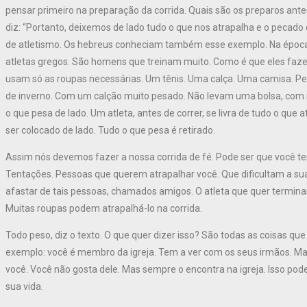
pensar primeiro na preparação da corrida. Quais são os preparos ant
diz: “Portanto, deixemos de lado tudo o que nos atrapalha e o pecad
de atletismo. Os hebreus conheciam também esse exemplo. Na época 
atletas gregos. São homens que treinam muito. Como é que eles faze
usam só as roupas necessárias. Um tênis. Uma calça. Uma camisa. Pe
de inverno. Com um calção muito pesado. Não levam uma bolsa, com 
o que pesa de lado. Um atleta, antes de correr, se livra de tudo o que 
ser colocado de lado. Tudo o que pesa é retirado.
Assim nós devemos fazer a nossa corrida de fé. Pode ser que você te
Tentações. Pessoas que querem atrapalhar você. Que dificultam a sua
afastar de tais pessoas, chamados amigos. O atleta que quer termina
Muitas roupas podem atrapalhá-lo na corrida.
Todo peso, diz o texto. O que quer dizer isso? São todas as coisas que
exemplo: você é membro da igreja. Tem a ver com os seus irmãos. Ma
você. Você não gosta dele. Mas sempre o encontra na igreja. Isso pod
sua vida.