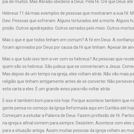
pai de muitos. Mas Abraão obedece a Deus. Pela fé. Crê que Deus até 
Hebreus 11 dá mais exemplos de pessoas que mostraram a sua fé: Mois
Davi. Pessoas que sofreram. Alguns torturados até a morte. Alguns 
prisão. Outros apedrejados. Outros serrados pelo meio. Outros mortos
Mas o que é que todos tinham em comum? A fé em Deus. A confiança e
foram aprovados por Deus por causa da fé que tinham. Apesar de ain
Mas o que tudo isso tem a ver com os hebreus? As pessoas que rece
quem são os hebreus. São judeus que se converteram a Jesus. Come
Mas depois de um tempo na igreja, eles voltam atrás. Não vão mais p
religião que tinham antigamente antes de se converter. Não persevera
esta carta a eles. É um grande aviso para não voltar atrás.
E isso é também bom para nós hoje. Porque acontece também que m
gente pensa no começo da Igreja Reformada aqui em Curitiba até hoje
Começam a estudar a Palavra de Deus. Fazem profissão de fé. Partic
na igreja e afinal somem para sempre. Desistem. Acontece com eles 
para a situação antiga. Assim muitas pessoas da igreja voltam ao m