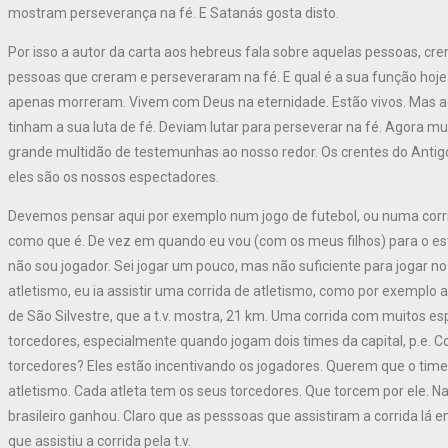
mostram perseverança na fé. E Satanás gosta disto.
Por isso a autor da carta aos hebreus fala sobre aquelas pessoas, c
pessoas que creram e perseveraram na fé. E qual é a sua função hoje
apenas morreram. Vivem com Deus na eternidade. Estão vivos. Mas ag
tinham a sua luta de fé. Deviam lutar para perseverar na fé. Agora m
grande multidão de testemunhas ao nosso redor. Os crentes do Antig
eles são os nossos espectadores.
Devemos pensar aqui por exemplo num jogo de futebol, ou numa corri
como que é. De vez em quando eu vou (com os meus filhos) para o está
não sou jogador. Sei jogar um pouco, mas não suficiente para jogar no
atletismo, eu ia assistir uma corrida de atletismo, como por exemplo
de São Silvestre, que a t.v. mostra, 21 km. Uma corrida com muitos es
torcedores, especialmente quando jogam dois times da capital, p.e. Cor
torcedores? Eles estão incentivando os jogadores. Querem que o tim
atletismo. Cada atleta tem os seus torcedores. Que torcem por ele. N
brasileiro ganhou. Claro que as pesssoas que assistiram a corrida lá
que assistiu a corrida pela t.v.