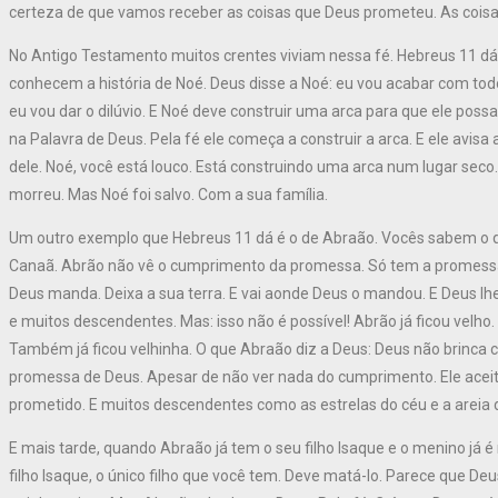
certeza de que vamos receber as coisas que Deus prometeu. As cois
No Antigo Testamento muitos crentes viviam nessa fé. Hebreus 11 dá
conhecem a história de Noé. Deus disse a Noé: eu vou acabar com t
eu vou dar o dilúvio. E Noé deve construir uma arca para que ele possa 
na Palavra de Deus. Pela fé ele começa a construir a arca. E ele av
dele. Noé, você está louco. Está construindo uma arca num lugar seco.
morreu. Mas Noé foi salvo. Com a sua família.
Um outro exemplo que Hebreus 11 dá é o de Abraão. Vocês sabem o q
Canaã. Abrão não vê o cumprimento da promessa. Só tem a promessa.
Deus manda. Deixa a sua terra. E vai aonde Deus o mandou. E Deus lhe
e muitos descendentes. Mas: isso não é possível! Abrão já ficou velho. 
Também já ficou velhinha. O que Abraão diz a Deus: Deus não brinca c
promessa de Deus. Apesar de não ver nada do cumprimento. Ele aceita 
prometido. E muitos descendentes como as estrelas do céu e a areia d
E mais tarde, quando Abraão já tem o seu filho Isaque e o menino já é 
filho Isaque, o único filho que você tem. Deve matá-lo. Parece que De