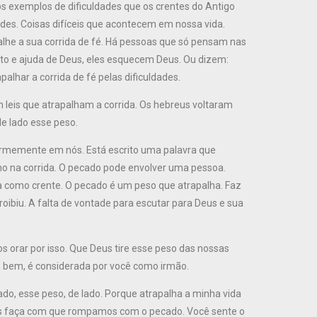
os exemplos de dificuldades que os crentes do Antigo
des. Coisas difíceis que acontecem em nossa vida.
lhe a sua corrida de fé. Há pessoas que só pensam nas
rto e ajuda de Deus, eles esquecem Deus. Ou dizem:
palhar a corrida de fé pelas dificuldades.
eis que atrapalham a corrida. Os hebreus voltaram
de lado esse peso.
firmemente em nós. Está escrito uma palavra que
ho na corrida. O pecado pode envolver uma pessoa.
ida como crente. O pecado é um peso que atrapalha. Faz
ibiu. A falta de vontade para escutar para Deus e sua
s orar por isso. Que Deus tire esse peso das nossas
 bem, é considerada por você como irmão.
o, esse peso, de lado. Porque atrapalha a minha vida
Jesus faça com que rompamos com o pecado. Você sente o