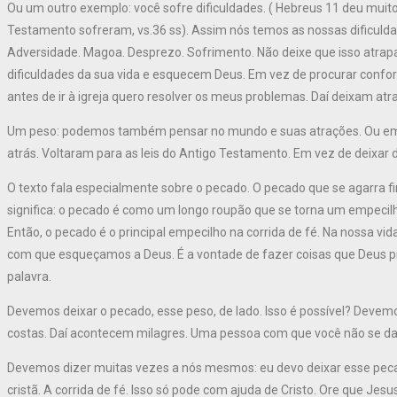
Ou um outro exemplo: você sofre dificuldades. ( Hebreus 11 deu muit
Testamento sofreram, vs.36 ss). Assim nós temos as nossas dificulda
Adversidade. Magoa. Desprezo. Sofrimento. Não deixe que isso atrapa
dificuldades da sua vida e esquecem Deus. Em vez de procurar confo
antes de ir à igreja quero resolver os meus problemas. Daí deixam atra
Um peso: podemos também pensar no mundo e suas atrações. Ou em l
atrás. Voltaram para as leis do Antigo Testamento. Em vez de deixar 
O texto fala especialmente sobre o pecado. O pecado que se agarra 
significa: o pecado é como um longo roupão que se torna um empecil
Então, o pecado é o principal empecilho na corrida de fé. Na nossa v
com que esqueçamos a Deus. É a vontade de fazer coisas que Deus pro
palavra.
Devemos deixar o pecado, esse peso, de lado. Isso é possível? Devemo
costas. Daí acontecem milagres. Uma pessoa com que você não se da
Devemos dizer muitas vezes a nós mesmos: eu devo deixar esse pecad
cristã. A corrida de fé. Isso só pode com ajuda de Cristo. Ore que 