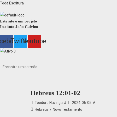
Ir
Toda Escritura
para
o
Este site é um projeto
conteúdo
Instituto João Calvino
cebook
Twitter
Youtube
Hebreus 12:01-02
Autor
Post
Teodoro Havinga
2024-06-05
do
publicado:
Categoria
Hebreus
/
Novo Testamento
post:
do