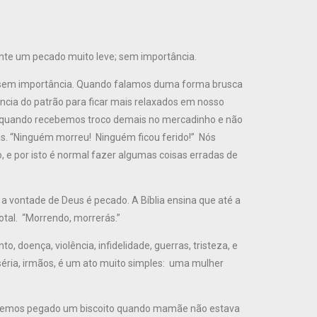
ente um pecado muito leve; sem importância.
 sem importância. Quando falamos duma forma brusca
cia do patrão para ficar mais relaxados em nosso
os; quando recebemos troco demais no mercadinho e não
s. “Ninguém morreu! Ninguém ficou ferido!” Nós
 e por isto é normal fazer algumas coisas erradas de
a a vontade de Deus é pecado. A Bíblia ensina que até a
otal. “Morrendo, morrerás.”
 doença, violência, infidelidade, guerras, tristeza, e
séria, irmãos, é um ato muito simples: uma mulher
 temos pegado um biscoito quando mamãe não estava