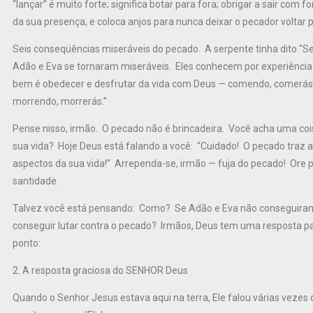
“lançar” é muito forte; significa botar para fora; obrigar a sair co
da sua presença, e coloca anjos para nunca deixar o pecador voltar 
Seis conseqüências miseráveis do pecado. A serpente tinha dito “S
Adão e Eva se tornaram miseráveis. Eles conhecem por experiência 
bem é obedecer e desfrutar da vida com Deus — comendo, comerás; 
morrendo, morrerás.”
Pense nisso, irmão. O pecado não é brincadeira. Você acha uma c
sua vida? Hoje Deus está falando a você: “Cuidado! O pecado traz 
aspectos da sua vida!” Arrependa-se, irmão — fuja do pecado! Ore p
santidade.
Talvez você está pensando: Como? Se Adão e Eva não conseguiram
conseguir lutar contra o pecado? Irmãos, Deus tem uma resposta 
ponto:
2. A resposta graciosa do SENHOR Deus
Quando o Senhor Jesus estava aqui na terra, Ele falou várias veze