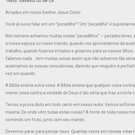
Texto: Gênesis 03.08-24
Amados em nosso Senhor Jesus Cristo:
Você já ouviu falar em um “pecadilho”? Um “pecadilho” é supostam
Nós homens achamos muitas coisas “pecadilhos” — pecados leves,
a nossa esposa ou nosso marido; quando nos aproveitamos da ausên
trabalho; quando ficamos irritados e gritamos para os nossos filh
falamos nada… tem muitas coisas assim que não achamos tão séria
acalmamos as nossas consciências, dizendo que ninguém é perfeito,
vez em quando.
A Bíblia ensina outra coisa. A Bíblia ensina que qualquer coisa contr
menor coisa contra a vontade de Deus é tão séria que traz a morte t
Temos a prova disto em todo canto em nosso redor. Vemos sofrimento,
miséria. De onde vêm todas estas coisas? A fonte de toda nossa mi
comendo um fruto, junto com seu marido.
Devemos parar para pensar nisso. Quantas vezes em nossas vidas