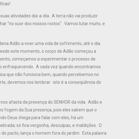
ficas!
uas atividades dia-a-dia. A terra não vai produzir
har “no suor dos nossos rostos”. Vamos lutar muito, e
ena Adão a viver uma vida de sofrimento, até o dia
.” Desde este momento, o corpo de Adão começou a
mento, começamos a experimentar o processo de
ão enfraquecendo. A cada vez quando encontramos
isa que não funciona bem, quando percebemos no
rte, devemos nos lembrar: isto é a conseqüência do
o nos afasta da presença do SENHOR da vida. Adão e
es fogem da Sua presença, pois eles sabem que o
ndo Deus chega para falar com eles, há um
brada; só fica vergonha, desculpas, e maldições. O
 do pacto, lança o homem fora do jardim. Esta palavra