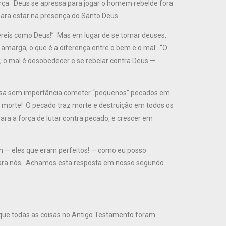
m força. Deus se apressa para jogar o homem rebelde fora
para estar na presença do Santo Deus.
ereis como Deus!” Mas em lugar de se tornar deuses,
amarga, o que é a diferença entre o bem e o mal: “O
o mal é desobedecer e se rebelar contra Deus —
oisa sem importância cometer “pequenos” pecados em
a morte! O pecado traz morte e destruição em todos os
ara a força de lutar contra pecado, e crescer em
 — eles que eram perfeitos! — como eu posso
para nós. Achamos esta resposta em nosso segundo
s que todas as coisas no Antigo Testamento foram