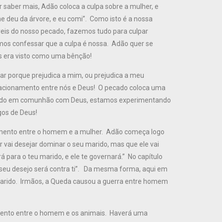
 saber mais, Adão coloca a culpa sobre a mulher, e
e deu da árvore, e eu comi”. Como isto é a nossa
is do nosso pecado, fazemos tudo para culpar
mos confessar que a culpa é nossa. Adão quer se
tes era visto como uma bênção!
r porque prejudica a mim, ou prejudica a meu
lacionamento entre nós e Deus! O pecado coloca uma
vendo em comunhão com Deus, estamos experimentando
gos de Deus!
amento entre o homem e a mulher. Adão começa logo
r vai desejar dominar o seu marido, mas que ele vai
rá para o teu marido, e ele te governará.” No capítulo
 seu desejo será contra ti”. Da mesma forma, aqui em
 marido. Irmãos, a Queda causou a guerra entre homem
amento entre o homem e os animais. Haverá uma