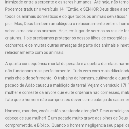
inimizade entre a serpente e os seres humanos. Até hoje, não te
Podemos traduzir o versículo 14: “Então, o SENHOR Deus disse à serp
todos os animais domésticos e do que todos os animais selváticos.”
pior. Mas, Deus também amaldiçoou o relacionamento entre o home
sobre a maioria dos animais. Hoje, em lugar de sermos os reis de to
criaturas. Hoje precisamos proteger os nossos filhos de escorpiões, 
cachorros, e de muitas outras ameaças da parte dos animais e inse
relacionamento com os animais.
A quarta consequência mortal do pecado é a quebra do relacioname
não funcionam mais perfeitamente. Tudo vem com mais dificuldade e
mais cheio de sofrimento. O trabalho do homem, cultivando e guarda
pecado de Adão causou a maldição da terra! Vejam o versículo 17! “
mulher e comeste da árvore que eu te ordenara não comesses, maldit
fato que o homem não cumpriu seu dever como cabeça do casamen
Homens, maridos, vocês estão prestando atenção? Deus amaldiçoou
cabeça de sua mulher! É um pecado muito grave aos olhos de Deus
comprometido, e Bíblico. Quando o homem negligencia seu papel de 