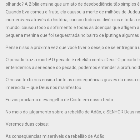
olhando? A Bíblia ensina que um ato de desobediência tão simples é
Quando Eva comeu o fruto, ela causou a morte de milhões de Judeu
inumeráveis através da história; causou todos os divórcios e toda a 
mundo; causou todo o sofrimento e todas as doenças que afligem a
pequena menina que foi sequestrada no bairro de Iputinga algumas
Pense nisso a próxima vez que você tiver o desejo de se entregar 
O pecado traz a morte! O pecado é rebelião contra Deus! O pecado
entendemos a seriedade do pecado, podemos entender a profundid
O nosso texto nos ensina tanto as conseqüências graves da nossa re
imerecida — que Deus nos manifestou.
Eu vos proclamo o evangelho de Cristo em nosso texto:
No meio do julgamento sobre a rebelião de Adão, o SENHOR Deus no
Veremos duas coisas:
As conseqüências miseráveis da rebelião de Adão