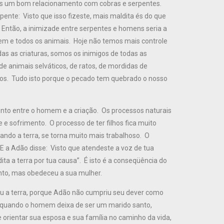
mos um bom relacionamento com cobras e serpentes.
ente: Visto que isso fizeste, mais maldita és do que
 Então, a inimizade entre serpentes e homens seria a
m e todos os animais. Hoje não temos mais controle
das as criaturas, somos os inimigos de todas as
de animais selváticos, de ratos, de mordidas de
tos. Tudo isto porque o pecado tem quebrado o nosso
nto entre o homem e a criação. Os processos naturais
 sofrimento. O processo de ter filhos fica muito
ndo a terra, se torna muito mais trabalhoso. O
E a Adão disse: Visto que atendeste a voz de tua
a a terra por tua causa”. É isto é a conseqüência do
to, mas obedeceu a sua mulher.
 a terra, porque Adão não cumpriu seu dever como
 quando o homem deixa de ser um marido santo,
orientar sua esposa e sua família no caminho da vida,