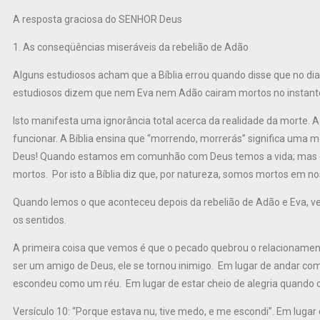
A resposta graciosa do SENHOR Deus
1. As conseqüências miseráveis da rebelião de Adão
Alguns estudiosos acham que a Bíblia errou quando disse que no di
estudiosos dizem que nem Eva nem Adão cairam mortos no instant
Isto manifesta uma ignorância total acerca da realidade da morte. 
funcionar. A Bíblia ensina que “morrendo, morrerás” significa uma mo
Deus! Quando estamos em comunhão com Deus temos a vida; mas 
mortos. Por isto a Bíblia diz que, por natureza, somos mortos em no
Quando lemos o que aconteceu depois da rebelião de Adão e Eva, 
os sentidos.
A primeira coisa que vemos é que o pecado quebrou o relacionamen
ser um amigo de Deus, ele se tornou inimigo. Em lugar de andar c
escondeu como um réu. Em lugar de estar cheio de alegria quando 
Versículo 10: “Porque estava nu, tive medo, e me escondi”. Em lugar