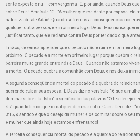
sente exposto e nu — com vergonha. E, pior ainda, quando Deus quer
sobre Deus! Versículo 12: “A mulher que me deste por esposa, ela m
natureza desde Adão! Quando sofremos as conseqüências miseráve
qualquer outra pessoa, e em primeiro lugar Deus. Mas nunca quere
justificar tanto, que ele reclama contra Deus por ter dado o que an
Irmãos, devemos aprender que o pecado não é ruim em primeiro luga
próximo. O pecado é a morte em primeiro lugar porque quebra o re
barreira muito grande entre nós e Deus. Quando não estamos vi
a morte. O pecado quebra a comunhão com Deus, e nos deixa inimi
A segunda conseqüência mortal do pecado é a quebra do relacion
querendo culpar sua esposa. E Deus diz no versículo 16 que a mulhe
dominar sobre ela. Isto é o significado das palavras “O teu desejo se
4:7, quando lemos que o mal quer dominar sobre Caim, Deus diz: “o
3:16, o sentido é que o desejo da mulher é de dominar sobre o seu
e mulher que ainda hoje estamos enfrentando!
A terceira conseqüência mortal do pecado é a quebra do relacion