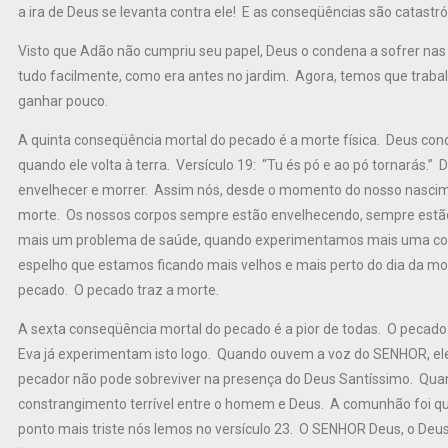
a ira de Deus se levanta contra ele! E as conseqüências são catastró
Visto que Adão não cumpriu seu papel, Deus o condena a sofrer nas s
tudo facilmente, como era antes no jardim. Agora, temos que trabal
ganhar pouco.
A quinta conseqüência mortal do pecado é a morte física. Deus cond
quando ele volta à terra. Versículo 19: “Tu és pó e ao pó tornarás
envelhecer e morrer. Assim nós, desde o momento do nosso nasci
morte. Os nossos corpos sempre estão envelhecendo, sempre est
mais um problema de saúde, quando experimentamos mais uma co
espelho que estamos ficando mais velhos e mais perto do dia da mo
pecado. O pecado traz a morte.
A sexta conseqüência mortal do pecado é a pior de todas. O pecad
Eva já experimentam isto logo. Quando ouvem a voz do SENHOR, el
pecador não pode sobreviver na presença do Deus Santíssimo. Qua
constrangimento terrível entre o homem e Deus. A comunhão foi que
ponto mais triste nós lemos no versículo 23. O SENHOR Deus, o Deus