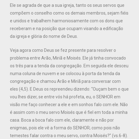
Ele se agrada de que a sua igreja, tanto os seus servos que
compõem o conselho como os demais membros, sejam fiéis
e unidos e trabalhem harmoniosamente com os dons que
receberam e na posição que ocupam visando a edificação
da igreja e glória do nome de Deus.
Veja agora como Deus se fez presente para resolver o
problema entre Arão, Miriã e Moisés. Ele já tinha convocado
os três para a tenda da congregação. Em seguida ele desceu
numa coluna de nuvem e se colocou à porta da tenda da
congregação e chamou Arão e Miriã para conversar com
eles (4,5). E Deus os repreendeu dizendo: “Ouçam bem o que
vou lhes dizer, se entre vós há profeta, eu, o SENHOR em
visão me faço conhecer a ele e em sonhos falo com ele. Não
é assim com o meu servo Moisés que é fiel em toda a minha
casa. Boca a boca falo com ele, claramente e não por
enigmas, pois ele vê a forma do SENHOR; como pois não
temestes falar contra o meu servo, contra Moisés?” (vs.6-8).