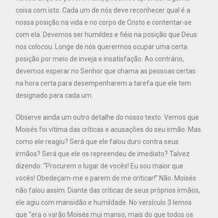
coisa com isto. Cada um de nós deve reconhecer qual é a
nossa posição na vida e no corpo de Cristo e contentar-se
com ela. Devemos ser humildes e fiéis na posição que Deus
nos colocou. Longe de nós querermos ocupar uma certa
posição por meio de inveja e insatisfação. Ao contrário,
devemos esperar no Senhor que chama as pessoas certas
na hora certa para desempenharem a tarefa que ele tem
designado para cada um.
Observe ainda um outro detalhe do nosso texto. Vemos que
Moisés foi vítima das críticas e acusações do seu irmão. Mas
como ele reagiu? Será que ele falou duro contra seus
irmãos? Será que ele os repreendeu de imediato? Talvez
dizendo: “Procurem o lugar de vocês! Eu sou maior que
vocês! Obedeçam-me e parem de me criticar!” Não. Moisés
não falou assim. Diante das críticas de seus próprios irmãos,
ele agiu com mansidão e humildade. No versículo 3 lemos
que “era o varão Moisés mui manso, mais do que todos os