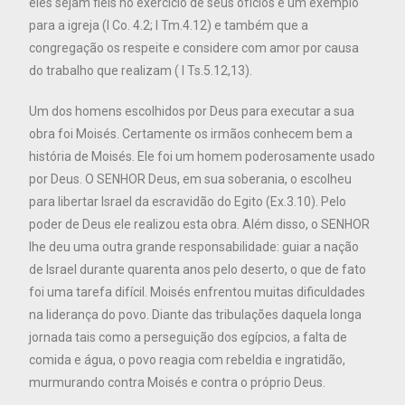
eles sejam fiéis no exercício de seus ofícios e um exemplo
para a igreja (I Co. 4.2; I Tm.4.12) e também que a
congregação os respeite e considere com amor por causa
do trabalho que realizam ( I Ts.5.12,13).
Um dos homens escolhidos por Deus para executar a sua
obra foi Moisés. Certamente os irmãos conhecem bem a
história de Moisés. Ele foi um homem poderosamente usado
por Deus. O SENHOR Deus, em sua soberania, o escolheu
para libertar Israel da escravidão do Egito (Ex.3.10). Pelo
poder de Deus ele realizou esta obra. Além disso, o SENHOR
lhe deu uma outra grande responsabilidade: guiar a nação
de Israel durante quarenta anos pelo deserto, o que de fato
foi uma tarefa difícil. Moisés enfrentou muitas dificuldades
na liderança do povo. Diante das tribulações daquela longa
jornada tais como a perseguição dos egípcios, a falta de
comida e água, o povo reagia com rebeldia e ingratidão,
murmurando contra Moisés e contra o próprio Deus.