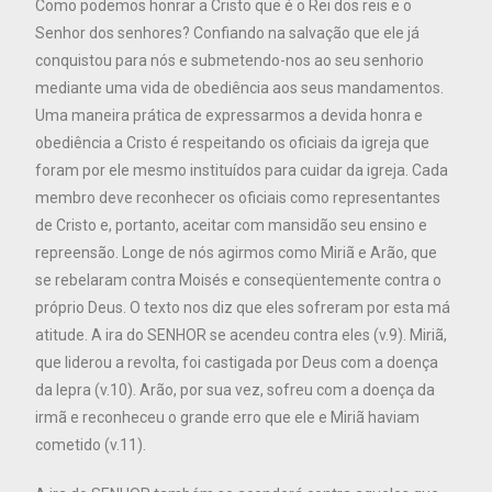
Como podemos honrar a Cristo que é o Rei dos reis e o
Senhor dos senhores? Confiando na salvação que ele já
conquistou para nós e submetendo-nos ao seu senhorio
mediante uma vida de obediência aos seus mandamentos.
Uma maneira prática de expressarmos a devida honra e
obediência a Cristo é respeitando os oficiais da igreja que
foram por ele mesmo instituídos para cuidar da igreja. Cada
membro deve reconhecer os oficiais como representantes
de Cristo e, portanto, aceitar com mansidão seu ensino e
repreensão. Longe de nós agirmos como Miriã e Arão, que
se rebelaram contra Moisés e conseqüentemente contra o
próprio Deus. O texto nos diz que eles sofreram por esta má
atitude. A ira do SENHOR se acendeu contra eles (v.9). Miriã,
que liderou a revolta, foi castigada por Deus com a doença
da lepra (v.10). Arão, por sua vez, sofreu com a doença da
irmã e reconheceu o grande erro que ele e Miriã haviam
cometido (v.11).