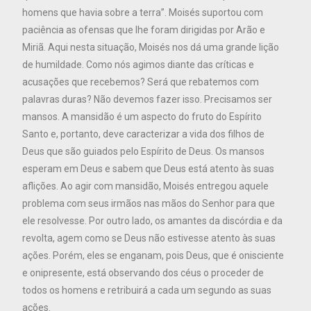
homens que havia sobre a terra”. Moisés suportou com
paciência as ofensas que lhe foram dirigidas por Arão e
Miriã. Aqui nesta situação, Moisés nos dá uma grande lição
de humildade. Como nós agimos diante das críticas e
acusações que recebemos? Será que rebatemos com
palavras duras? Não devemos fazer isso. Precisamos ser
mansos. A mansidão é um aspecto do fruto do Espírito
Santo e, portanto, deve caracterizar a vida dos filhos de
Deus que são guiados pelo Espírito de Deus. Os mansos
esperam em Deus e sabem que Deus está atento às suas
aflições. Ao agir com mansidão, Moisés entregou aquele
problema com seus irmãos nas mãos do Senhor para que
ele resolvesse. Por outro lado, os amantes da discórdia e da
revolta, agem como se Deus não estivesse atento às suas
ações. Porém, eles se enganam, pois Deus, que é onisciente
e onipresente, está observando dos céus o proceder de
todos os homens e retribuirá a cada um segundo as suas
ações.