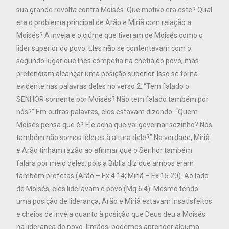
sua grande revolta contra Moisés. Que motivo era este? Qual
era o problema principal de Arão e Miriã com relação a
Moisés? A inveja e o ciúme que tiveram de Moisés como o
líder superior do povo. Eles não se contentavam com o
segundo lugar que lhes competia na chefia do povo, mas
pretendiam alcançar uma posição superior. Isso se torna
evidente nas palavras deles no verso 2: “Tem falado o
SENHOR somente por Moisés? Não tem falado também por
nós?” Em outras palavras, eles estavam dizendo: “Quem
Moisés pensa que é? Ele acha que vai governar sozinho? Nós
também não somos líderes à altura dele?” Na verdade, Miriã
e Arão tinham razão ao afirmar que o Senhor também
falara por meio deles, pois a Bíblia diz que ambos eram
também profetas (Arão – Ex.4.14; Miriã – Ex.15.20). Ao lado
de Moisés, eles lideravam o povo (Mq.6.4). Mesmo tendo
uma posição de liderança, Arão e Miriã estavam insatisfeitos
e cheios de inveja quanto à posição que Deus deu a Moisés
na liderança do povo. Irmãos, podemos aprender alguma