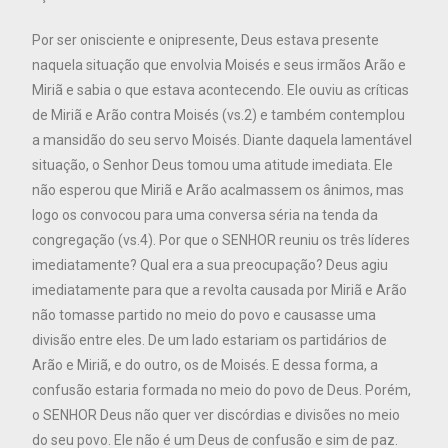
Por ser onisciente e onipresente, Deus estava presente
naquela situação que envolvia Moisés e seus irmãos Arão e
Miriã e sabia o que estava acontecendo. Ele ouviu as críticas
de Miriã e Arão contra Moisés (vs.2) e também contemplou
a mansidão do seu servo Moisés. Diante daquela lamentável
situação, o Senhor Deus tomou uma atitude imediata. Ele
não esperou que Miriã e Arão acalmassem os ânimos, mas
logo os convocou para uma conversa séria na tenda da
congregação (vs.4). Por que o SENHOR reuniu os três líderes
imediatamente? Qual era a sua preocupação? Deus agiu
imediatamente para que a revolta causada por Miriã e Arão
não tomasse partido no meio do povo e causasse uma
divisão entre eles. De um lado estariam os partidários de
Arão e Miriã, e do outro, os de Moisés. E dessa forma, a
confusão estaria formada no meio do povo de Deus. Porém,
o SENHOR Deus não quer ver discórdias e divisões no meio
do seu povo. Ele não é um Deus de confusão e sim de paz.