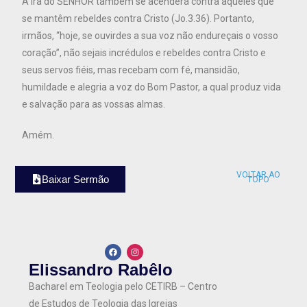
A ira do SENHOR também se acenderá contra aqueles que
se mantêm rebeldes contra Cristo (Jo.3.36). Portanto,
irmãos, “hoje, se ouvirdes a sua voz não endureçais o vosso
coração”, não sejais incrédulos e rebeldes contra Cristo e
seus servos fiéis, mas recebam com fé, mansidão,
humildade e alegria a voz do Bom Pastor, a qual produz vida
e salvação para as vossas almas.
Amém.
VOLTAR AO
Baixar Sermão
TOPO
Elissandro Rabêlo
Bacharel em Teologia pelo CETIRB – Centro
de Estudos de Teologia das Igrejas