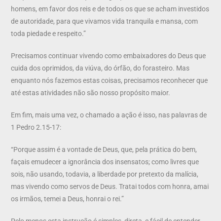
homens, em favor dos reis e de todos os que se acham investidos
de autoridade, para que vivamos vida tranquila e mansa, com
toda piedade e respeito.”
Precisamos continuar vivendo como embaixadores do Deus que
cuida dos oprimidos, da viúva, do órfão, do forasteiro. Mas
enquanto nós fazemos estas coisas, precisamos reconhecer que
até estas atividades não são nosso propósito maior.
Em fim, mais uma vez, o chamado a ação é isso, nas palavras de
1 Pedro 2.15-17:
“Porque assim é a vontade de Deus, que, pela prática do bem,
façais emudecer a ignorância dos insensatos; como livres que
sois, não usando, todavia, a liberdade por pretexto da malícia,
mas vivendo como servos de Deus. Tratai todos com honra, amai
os irmãos, temei a Deus, honrai o rei.”
Pelo menos esta instrução é simples, direta, e fácil de entender.