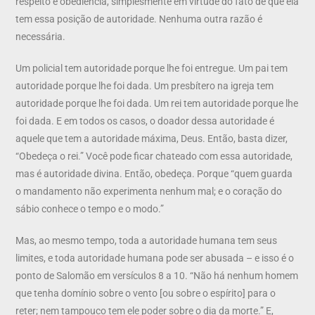
respeito e obediência, simplesmente em virtude do fato de que ela
tem essa posição de autoridade. Nenhuma outra razão é
necessária.
Um policial tem autoridade porque lhe foi entregue. Um pai tem
autoridade porque lhe foi dada. Um presbítero na igreja tem
autoridade porque lhe foi dada. Um rei tem autoridade porque lhe
foi dada. E em todos os casos, o doador dessa autoridade é
aquele que tem a autoridade máxima, Deus. Então, basta dizer,
“Obedeça o rei.” Você pode ficar chateado com essa autoridade,
mas é autoridade divina. Então, obedeça. Porque “quem guarda
o mandamento não experimenta nenhum mal; e o coração do
sábio conhece o tempo e o modo.”
Mas, ao mesmo tempo, toda a autoridade humana tem seus
limites, e toda autoridade humana pode ser abusada – e isso é o
ponto de Salomão em versículos 8 a 10. “Não há nenhum homem
que tenha domínio sobre o vento [ou sobre o espírito] para o
reter; nem tampouco tem ele poder sobre o dia da morte.” E,