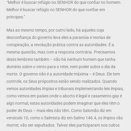
“Melhor é buscar refúgio no SENHOR do que confiar no homem.
Melhor é buscar refúgio no SENHOR do que confiar em
príncipes.”
Mas ao mesmo tempo, por outro lado, há aqueles cuja
desconfiança do governo leva eles a paranóia e teorias de
conspiração, a revolução prática contra as autoridades. É a
mesma questão, mas com a resposta contrária. Precisamos
deste lembrete também – não há nenhum homem que tenha
domínio sobre o vento para o reter, nem poder sobre o dia da
morte. O governo não é a autoridade máxima – é Deus. Ele tem
controle, os Seus própositos estão sendo realizados. Quando
vemos autoridades ímpias e tribunais implementando leis ímpias,
como vemos em países onde o aborto é legal e casamento gay é
algo normal, estas autoridades podem imaginar que eles têm o
poder de Deus – mais eles não têm. Como Salomão diz em
versículo 10, como o Salmista diz em Salmo 146.4, os ímpios vão
morrer, vão ser sepultados. Talvez eles participaram nos cultos