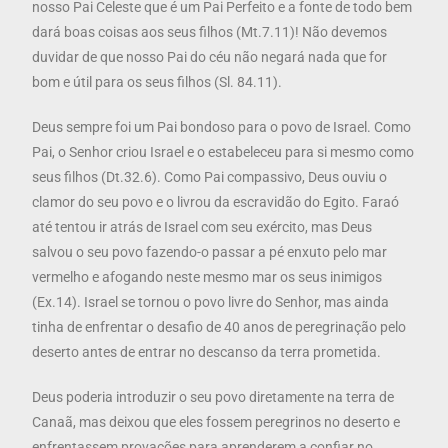
nosso Pai Celeste que é um Pai Perfeito e a fonte de todo bem
dará boas coisas aos seus filhos (Mt.7.11)! Não devemos
duvidar de que nosso Pai do céu não negará nada que for
bom e útil para os seus filhos (Sl. 84.11).
Deus sempre foi um Pai bondoso para o povo de Israel. Como
Pai, o Senhor criou Israel e o estabeleceu para si mesmo como
seus filhos (Dt.32.6). Como Pai compassivo, Deus ouviu o
clamor do seu povo e o livrou da escravidão do Egito. Faraó
até tentou ir atrás de Israel com seu exército, mas Deus
salvou o seu povo fazendo-o passar a pé enxuto pelo mar
vermelho e afogando neste mesmo mar os seus inimigos
(Ex.14). Israel se tornou o povo livre do Senhor, mas ainda
tinha de enfrentar o desafio de 40 anos de peregrinação pelo
deserto antes de entrar no descanso da terra prometida.
Deus poderia introduzir o seu povo diretamente na terra de
Canaã, mas deixou que eles fossem peregrinos no deserto e
enfrentassem provações para aprenderem a confiar no