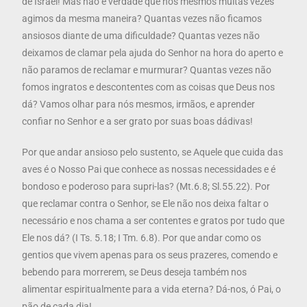
de Israel! Mas não é verdade que nós mesmos muitas vezes
agimos da mesma maneira? Quantas vezes não ficamos
ansiosos diante de uma dificuldade? Quantas vezes não
deixamos de clamar pela ajuda do Senhor na hora do aperto e
não paramos de reclamar e murmurar? Quantas vezes não
fomos ingratos e descontentes com as coisas que Deus nos
dá? Vamos olhar para nós mesmos, irmãos, e aprender
confiar no Senhor e a ser grato por suas boas dádivas!
Por que andar ansioso pelo sustento, se Aquele que cuida das
aves é o Nosso Pai que conhece as nossas necessidades e é
bondoso e poderoso para supri-las? (Mt.6.8; Sl.55.22). Por
que reclamar contra o Senhor, se Ele não nos deixa faltar o
necessário e nos chama a ser contentes e gratos por tudo que
Ele nos dá? (I Ts. 5.18; I Tm. 6.8). Por que andar como os
gentios que vivem apenas para os seus prazeres, comendo e
bebendo para morrerem, se Deus deseja também nos
alimentar espiritualmente para a vida eterna? Dá-nos, ó Pai, o
pão de cada dia!