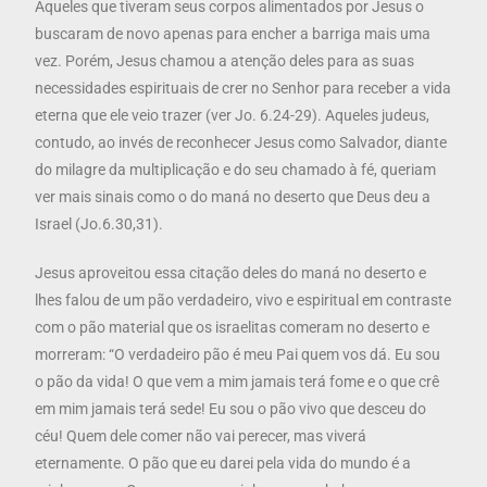
Aqueles que tiveram seus corpos alimentados por Jesus o
buscaram de novo apenas para encher a barriga mais uma
vez. Porém, Jesus chamou a atenção deles para as suas
necessidades espirituais de crer no Senhor para receber a vida
eterna que ele veio trazer (ver Jo. 6.24-29). Aqueles judeus,
contudo, ao invés de reconhecer Jesus como Salvador, diante
do milagre da multiplicação e do seu chamado à fé, queriam
ver mais sinais como o do maná no deserto que Deus deu a
Israel (Jo.6.30,31).
Jesus aproveitou essa citação deles do maná no deserto e
lhes falou de um pão verdadeiro, vivo e espiritual em contraste
com o pão material que os israelitas comeram no deserto e
morreram: “O verdadeiro pão é meu Pai quem vos dá. Eu sou
o pão da vida! O que vem a mim jamais terá fome e o que crê
em mim jamais terá sede! Eu sou o pão vivo que desceu do
céu! Quem dele comer não vai perecer, mas viverá
eternamente. O pão que eu darei pela vida do mundo é a