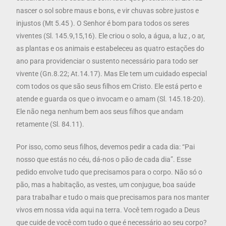
nascer o sol sobre maus e bons, e vir chuvas sobre justos e
injustos (Mt 5.45 ). O Senhor é bom para todos os seres
viventes (Sl. 145.9,15,16). Ele criou o solo, a água, a luz , o ar,
as plantas e os animais e estabeleceu as quatro estações do
ano para providenciar o sustento necessário para todo ser
vivente (Gn.8.22; At.14.17). Mas Ele tem um cuidado especial
com todos os que são seus filhos em Cristo. Ele está perto e
atende e guarda os que o invocam e o amam (Sl. 145.18-20).
Ele não nega nenhum bem aos seus filhos que andam
retamente (Sl. 84.11).
Por isso, como seus filhos, devemos pedir a cada dia: “Pai
nosso que estás no céu, dá-nos o pão de cada dia”. Esse
pedido envolve tudo que precisamos para o corpo. Não só o
pão, mas a habitação, as vestes, um conjugue, boa saúde
para trabalhar e tudo o mais que precisamos para nos manter
vivos em nossa vida aqui na terra. Você tem rogado a Deus
que cuide de você com tudo o que é necessário ao seu corpo?