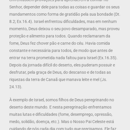
Senhor, depender dele para todas as coisas e guardar os seus
mandamentos como forma de gratidão pela sua bondade (Dt.
8.2; Ex.16.4). Israel enfrentou dificuldades, mas em nenhum
momento, Deus deixou o seu povo desamparado, mas proveu
proteção e alimento para todos. Quando reclamaram da
fome, Deus fez chover pão e carne do céu. Havia comida
constante e necessária para todos, de modo que antes de
entrar na terra prometida nada faltou para Israel (Ex.16.35).
Depois da jornada difícil do deserto, eles puderam possuir e
desfrutar, pela graça de Deus, do descanso e de todas as
riquezas da terra de Canaã que manava leite e mel (Js.
24.13).
À exemplo de Israel, somos filhos de Deus peregrinando no
deserto deste mundo. E nesta peregrinação enfrentamos
muitas lutas e dificuldades (fome, desemprego, opressão,
medo, solidão, doença, etc.). Mas o Nosso Pai Celeste está
cuidando de nós cada dia com tudo que precisamos. Ele faz