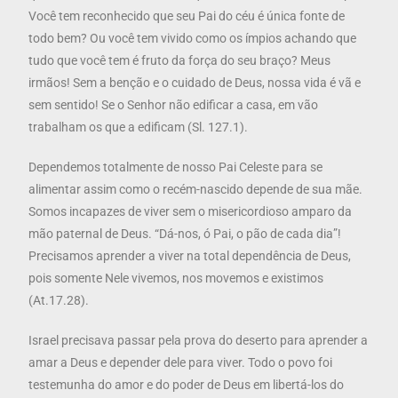
Você tem reconhecido que seu Pai do céu é única fonte de
todo bem? Ou você tem vivido como os ímpios achando que
tudo que você tem é fruto da força do seu braço? Meus
irmãos! Sem a benção e o cuidado de Deus, nossa vida é vã e
sem sentido! Se o Senhor não edificar a casa, em vão
trabalham os que a edificam (Sl. 127.1).
Dependemos totalmente de nosso Pai Celeste para se
alimentar assim como o recém-nascido depende de sua mãe.
Somos incapazes de viver sem o misericordioso amparo da
mão paternal de Deus. “Dá-nos, ó Pai, o pão de cada dia”!
Precisamos aprender a viver na total dependência de Deus,
pois somente Nele vivemos, nos movemos e existimos
(At.17.28).
Israel precisava passar pela prova do deserto para aprender a
amar a Deus e depender dele para viver. Todo o povo foi
testemunha do amor e do poder de Deus em libertá-los do