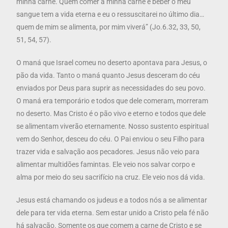
minha carne. Quem comer a minha carne e beber o meu
sangue tem a vida eterna e eu o ressuscitarei no último dia…
quem de mim se alimenta, por mim viverá” (Jo.6.32, 33, 50,
51, 54, 57).
O maná que Israel comeu no deserto apontava para Jesus, o
pão da vida. Tanto o maná quanto Jesus desceram do céu
enviados por Deus para suprir as necessidades do seu povo.
O maná era temporário e todos que dele comeram, morreram
no deserto. Mas Cristo é o pão vivo e eterno e todos que dele
se alimentam viverão eternamente. Nosso sustento espiritual
vem do Senhor, desceu do céu. O Pai enviou o seu Filho para
trazer vida e salvação aos pecadores. Jesus não veio para
alimentar multidões famintas. Ele veio nos salvar corpo e
alma por meio do seu sacrifício na cruz. Ele veio nos dá vida.
Jesus está chamando os judeus e a todos nós a se alimentar
dele para ter vida eterna. Sem estar unido a Cristo pela fé não
há salvação. Somente os que comem a carne de Cristo e se