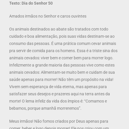
Texto: Dia do Senhor 50
Amados irmãos no Senhor e caros ouvintes
Os animais destinados ao abate são tratados com todo
cuidado e boa alimentação, pois suas vidas destinam-se ao
consumo das pessoas. É uma prática comum cevar animais
pra servir de comida para os homens. Essa é a triste sina dos
animais cevados: viver bem e comer bem para morrer logo.
Infelizmente a grande maioria das pessoas vive como estes
animais cevados: Alimentam-se muito bem e cuidam de sua
saúde apenas para morrer! Não têm um propósito na vida!
Vivem sem esperança de vida eterna, mas apenas para
satisfazer seus desejos e prazeres aqui na terra antes da
morte! O lema infeliz da vida dos ímpios é: “Comamos e
bebamos, porque amanhã morreremos”.
Meus irmãos! Não fomos criados por Deus apenas para
comer, beber e logo depois morrer! Ele nos criou com um